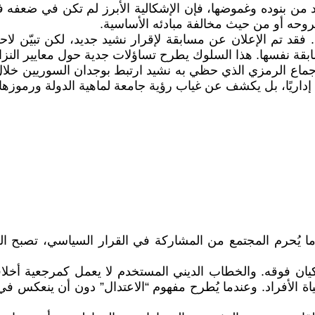
 من بنوده وغموضها، فإن الإشكالية الأبرز لم تكن في ضعف
روحه أو من حيث مخالفة مبادئه الأساسية.
فقد تم الإعلان عن مسابقة لإقرار نشيد جديد، لكن تبيّن لا
ة نفسها. هذا السلوك يطرح تساؤلات جدية حول معايير النزا
لإجماع الرمزي الذي حظي به نشيد ارتبط بوجدان السوريين خلا
 إداريًا، بل يكشف عن غياب رؤية جامعة لماهية الدولة ورموزها.
ا يُحرم المجتمع من المشاركة في القرار السياسي، تصبح الحر
يان فوقه. والخطاب الديني المستخدم لا يعمل كمرجعية أخلاق
ة الأفراد. وعندما يُطرح مفهوم “الاعتدال” دون أن ينعكس في