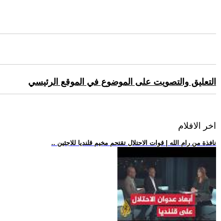
التعليق والتصويت على الموضوع في الموقع الرئيسي
اخر الافلام
.. نافذة من رام الله | قوات الاحتلال تقتحم مخيم قلنديا للاجئين