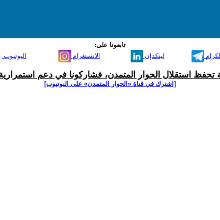
تابعونا على:
لكرام
لينكدإن
الانستغرام
اليوتيوب
ية تحفظ استقلال الحوار المتمدن، فشاركونا في دعم استمرارية 
[اشترك في قناة ‫«الحوار المتمدن» على اليوتيوب]