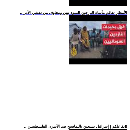
.. الأمطار تفاقم مأساة النازحين السودانيين ومخاوف من تفشي الأمر
.. تفاعلكم | إسرائيل تستعين بالتماسيح ضد الأسرى الفلسطينيين!!