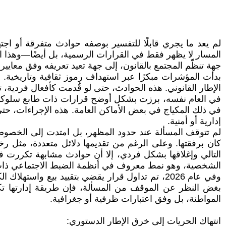
لم يعد ما يجري قابلًا للتفسير بوصفه حوادث متفرقة أو اج
المسار لا يظهر فقط في القرارات الرسمية، بل أيضًا—وهذا ا
جهة تنظّم المجتمع بالقانون، إلى جهة تعيد تعريفه وفق معايير 
الإطار القانوني. هذه الحوادث، حتى لو قُدمت كأفعال فردية، 
في العام نفسه، برزت بشكل أوضح قرارات ذات طابع سلوكي م
في ذلك المكياج في بعض الأماكن العامة. هذه الإجراءات، حتى
إدارية أو أمنية.
لم تتوقف المسألة عند حدود المظهر، بل امتدت إلى الخصوصي
كان برفقتها. وعلى الرغم من تقديمها دلائل متعددة، مثل رخ
التالي وإغلاقها بشكل فردي، إلا أن حوادث مشابهة تكررت في أ
الشخصية، وهو نمط معروف في أنظمة الضبط الاجتماعي ذات 
وفي عام 2026، تم تداول قرار يقضي بتقييد بيع 
بغض النظر عن الموقف من المسألة، فإن طريقة إدارتها تكشف
المواطنة، بل وفق اعتبارات ظرفية أو جغرافية.
انتهاك الحريات إلى خرق الإطار الدستوري: