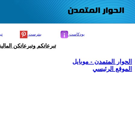
بودكاست
بنترست
تي
تبرعاتكم وتبرعاتكن المال
الحوار المتمدن - موبايل
الموقع الرئيسي