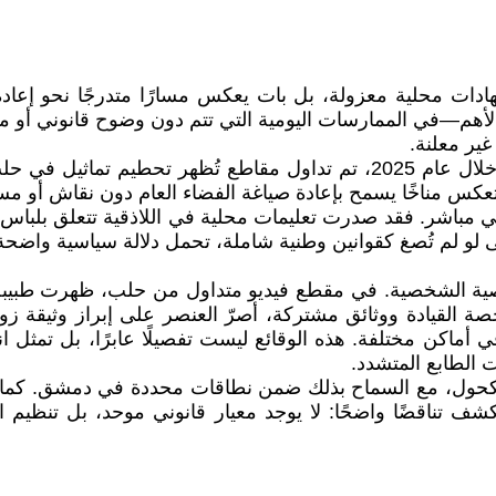
تهادات محلية معزولة، بل بات يعكس مسارًا متدرجًا نحو إعا
لأهم—في الممارسات اليومية التي تتم دون وضوح قانوني أو مس
غير معلنة.
بدأت المؤشرات مبكرًا عبر استهداف رموز ثقافية وتاريخية. خلال عام 2025، 
تعكس مناخًا يسمح بإعادة صياغة الفضاء العام دون نقاش أو مساء
باشر. فقد صدرت تعليمات محلية في اللاذقية تتعلق بلباس 
 لو لم تُصغ كقوانين وطنية شاملة، تحمل دلالة سياسية واضحة:
ة الشخصية. في مقطع فيديو متداول من حلب، ظهرت طبيبة تؤكد
صة القيادة ووثائق مشتركة، أصرّ العنصر على إبراز وثيقة زو
ماكن مختلفة. هذه الوقائع ليست تفصيلًا عابرًا، بل تمثل انتق
الطابع المتشدد.
واستهلاك الكحول، مع السماح بذلك ضمن نطاقات محددة في دمشق. كم
 تناقضًا واضحًا: لا يوجد معيار قانوني موحد، بل تنظيم ان