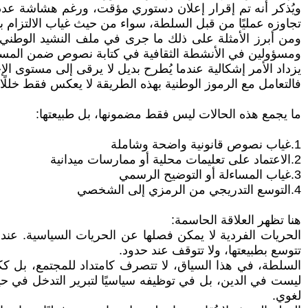
ويُذكر أنه تم إقرار إعلان دستوري مؤقت، ورغم هشاشة عدد
تجاوزه عمليًا من قبل السلطة، سواء من حيث غياب الالتزام ب
ومن أبرز الأمثلة على ذلك ما جرى في ملف النشيد الوطني. 
ومسؤولين في الأنشطة الثقافية في كتابة نصوص ضمن المسابق
يزداد الأمر إشكالية عندما يُطرح بديل لا يرقى إلى مستوى ا
فالتعامل مع الرموز الوطنية بهذه الطريقة لا يعكس فقط خللًا
ما يجمع هذه الحالات ليس فقط مضمونها، بل طبيعتها:
1.غياب نصوص قانونية واضحة وشاملة
2.الاعتماد على تعليمات محلية أو ممارسات ميدانية
3.غياب المساءلة أو التوضيح الرسمي
4.التوسع التدريجي من الرمزي إلى الشخصي
هنا تظهر العلاقة الحاسمة:
الحريات الفردية لا يمكن فصلها عن الحريات السياسية. عندم
تتوسع بطبيعتها، ولا تتوقف عند حدود.
السلطة، في هذا السياق، لا تتصرف كامتداد للمجتمع، بل كك
ليست في الدين، بل في توظيفه سياسيًا لتبرير التدخل في حيا
لغوي.