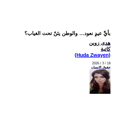
بأيِّ عيدٍ نعود… والوطن يئنّ تحت الغياب؟
هدى زوين
كاتبة
(Huda Zwayen)
2026 / 3 / 19
حقوق الانسان