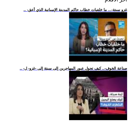
.. -غزو سبتة-... ما خلفيات خطاب حاكم المدينة الإسبانية الذي أعق
.. -صناعة الخوف-.. كيف تحول عبور المهاجرين إلى سبتة إلى -غزو- ل