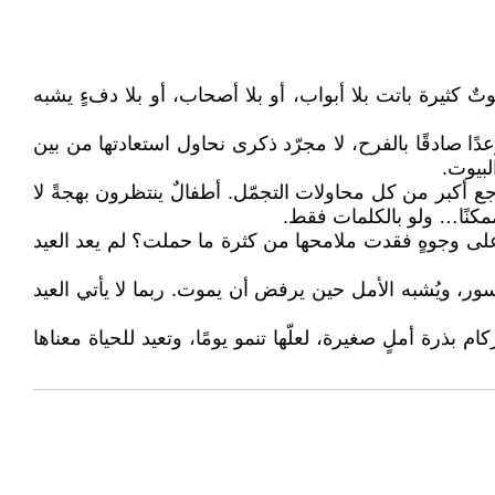
وتٌ كثيرة باتت بلا أبواب، أو بلا أصحاب، أو بلا دفءٍ يشبه
وعدًا صادقًا بالفرح، لا مجرّد ذكرى نحاول استعادتها من بين
لبيوت.
ع أكبر من كل محاولات التجمّل. أطفالٌ ينتظرون بهجةً لا
ممكنًا… ولو بالكلمات فقط.
 وعلى وجوهٍ فقدت ملامحها من كثرة ما حملت؟ لم يعد العيد
ر، ويُشبه الأمل حين يرفض أن يموت. ربما لا يأتي العيد
بذرة أملٍ صغيرة، لعلّها تنمو يومًا، وتعيد للحياة معناها