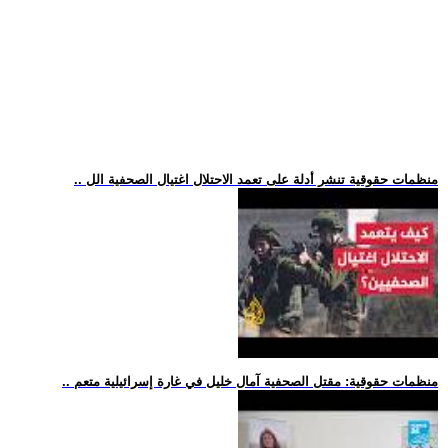
.. منظمات حقوقية تنشر أدلة على تعمد الاحتلال اغتيال الصحفية الل
.. منظمات حقوقية: مقتل الصحفية آمال خليل في غارة إسرائيلية متعم