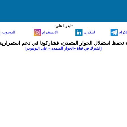
تابعونا على:
لكرام
لينكدإن
الانستغرام
اليوتيوب
ية تحفظ استقلال الحوار المتمدن، فشاركونا في دعم استمرارية 
[اشترك في قناة ‫«الحوار المتمدن» على اليوتيوب]