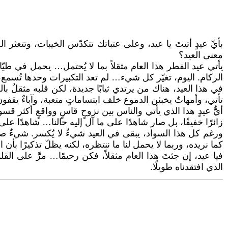
بأيِّ عيدٍ أتيتَ يا عيد، وعلى عتباتك تتكدّس الخيبات، وتتعثر 
معنى العيد؟
يأتي عيد الفطر هذا العام مثقلاً بما لا يُحتمل… يحمل في طيّاته
الركام. اليوم، تغيّر كل شيء… لم تعد التكبيرات وحدها تُسمع،
في هذا العيد، هناك من يرتدي ثيابًا جديدة، لكن قلبه مثقلٌ 
تأتي، وأمهاتٌ يخبئن الدموع خلف ابتساماتٍ متعبة، وآباءٌ يقفو
أيُّ عيدٍ هذا الذي يأتي والناس بين نزوحٍ قاسٍ وواقعٍ أكثر 
زائرًا خفيفًا، بل صار شاهدًا على ما آل إليه حالنا… شاهدًا عل
ورغم كل هذا السواد، يبقى في العيد شيءٌ لا يُكسر. شيءٌ ص
كما نريده، وربما لا يحمل لنا ما ننتظره، لكنه يظلّ تذكيرًا بأن ا
فيا عيد، إن جئتَ هذا العام مثقلاً، فكن رحيمًا… مرَّ على الق
الذي افتقدناه طويلًا.