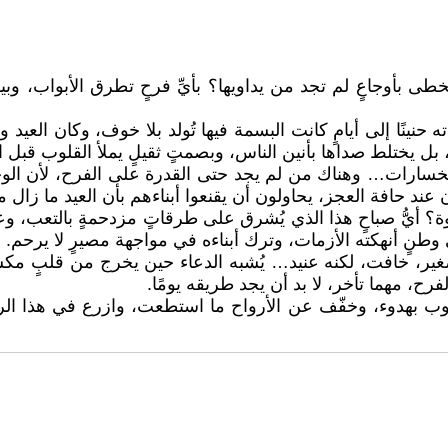
الخطى بأوجاعٍ لم تجد من يداويها؟ بأيِّ فرحٍ تطرق الأبواب، وبي
 حنينًا إلى أيامٍ كانت البسمة فيها تُولد بلا خوف، وكان العيد 
 بل يختلط صداها بأنين الناس، وبصمتٍ ثقيلٍ يملأ القلوب قبل ا
بالخسارات… وهناك من لم يجد حتى القدرة على الفرح، لأن الوج
ن عند حافة العجز، يحاولون أن يقنعوا أبناءهم بأن العيد ما زال 
قسوة؟ أيُّ صباحٍ هذا الذي يُشرق على طرقاتٍ مزدحمةٍ بالتعب،
ى وطنٍ أنهكته الأزمات، وترك أبناءه في مواجهة مصيرٍ لا يرحم.
غير، خافت، لكنه عنيد… يُشبه الدعاء حين يخرج من قلبٍ مكسو
لفرح، مهما تأخر، لا بد أن يجد طريقه يومًا.
لوب بهدوء، وخفّف عن الأرواح ما استطعت، وازرع في هذا الركام 