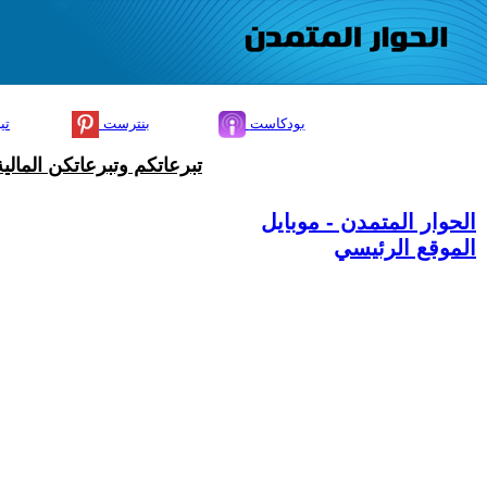
بودكاست
بنترست
تي
تبرعاتكم وتبرعاتكن المال
الحوار المتمدن - موبايل
الموقع الرئيسي