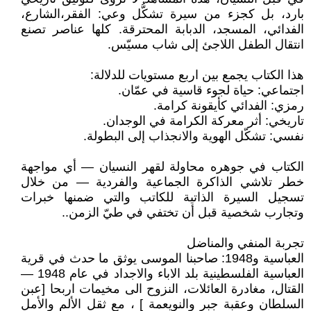
بارد، بل كجزء من سيرة تشكُّل وعي: الفقر،الشارع،
الفدائي، المسجد، الدبابة المحترقة. كلها عناصر تصنع
انتقال الطفل اللاجئ إلى شاب مسيّس.
هذا الكتاب يجمع بين اربع مستويات للدلالة:
اجتماعي: حياة لجوء قاسية في عمّان.
رمزي: الفدائي كأيقونة كرامة.
تاريخي: أثر معركة الكرامة في الوجدان.
نفسي: تشكّل الهوية والانجذاب إلى البطولة.
الكتاب في جوهره محاولة لقهر النسيان — أي مواجهة
خطر تلاشي الذاكرة الجماعية والفردية — من خلال
تسجيل السيرة الذاتية للكاتب والتي ضمنها خبرات
وتجارب شخصية قبل أن تختفي في طيّ الزمن..
تجربة المنفي والمناضل
العباسية و1948: صاحبنا الموسى يوثق ما حدث في قرية
العباسية الفلسطينية بلد الاباء والاجداد في عام 1948 —
القتال، مغادرة العائلات، النزوح الى مخيمات اربحا [عبن
السلطان وعقبة جبر والنويعمة ] ، مع ثقل الألم والأمل