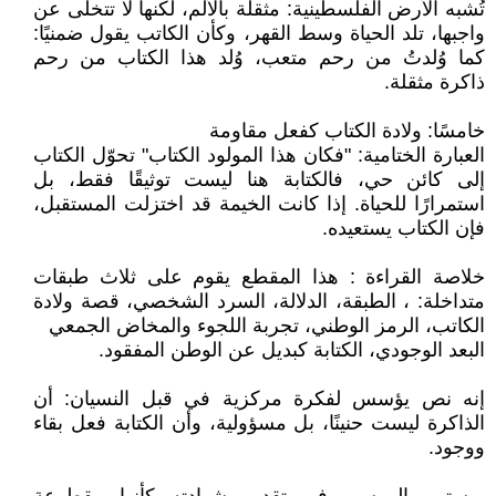
تُشبه الأرض الفلسطينية: مثقلة بالألم، لكنها لا تتخلى عن
واجبها، تلد الحياة وسط القهر، وكأن الكاتب يقول ضمنيًا:
كما وُلدتُ من رحم متعب، وُلد هذا الكتاب من رحم
ذاكرة مثقلة.
خامسًا: ولادة الكتاب كفعل مقاومة
العبارة الختامية: "فكان هذا المولود الكتاب" تحوّل الكتاب
إلى كائن حي، فالكتابة هنا ليست توثيقًا فقط، بل
استمرارًا للحياة. إذا كانت الخيمة قد اختزلت المستقبل،
فإن الكتاب يستعيده.
خلاصة القراءة : هذا المقطع يقوم على ثلاث طبقات
متداخلة: ، الطبقة، الدلالة، السرد الشخصي، قصة ولادة
الكاتب، الرمز الوطني، تجربة اللجوء والمخاض الجمعي
البعد الوجودي، الكتابة كبديل عن الوطن المفقود.
إنه نص يؤسس لفكرة مركزية في قبل النسيان: أن
الذاكرة ليست حنينًا، بل مسؤولية، وأن الكتابة فعل بقاء
ووجود.