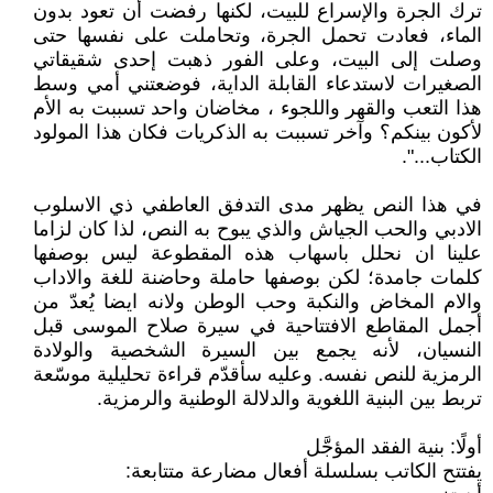
ترك الجرة والإسراع للبيت، لكنها رفضت أن تعود بدون
الماء، فعادت تحمل الجرة، وتحاملت على نفسها حتى
وصلت إلى البيت، وعلى الفور ذهبت إحدى شقيقاتي
الصغيرات لاستدعاء القابلة الداية، فوضعتني أمي وسط
هذا التعب والقهر واللجوء ، مخاضان واحد تسببت به الأم
لأكون بينكم؟ وآخر تسببت به الذكريات فكان هذا المولود
الكتاب...".
في هذا النص يظهر مدى التدفق العاطفي ذي الاسلوب
الادبي والحب الجياش والذي يبوح به النص، لذا كان لزاما
علينا ان نحلل باسهاب هذه المقطوعة ليس بوصفها
كلمات جامدة؛ لكن بوصفها حاملة وحاضنة للغة والاداب
والام المخاض والنكبة وحب الوطن ولانه ايضا يُعدّ من
أجمل المقاطع الافتتاحية في سيرة صلاح الموسى قبل
النسيان، لأنه يجمع بين السيرة الشخصية والولادة
الرمزية للنص نفسه. وعليه سأقدّم قراءة تحليلية موسّعة
تربط بين البنية اللغوية والدلالة الوطنية والرمزية.
أولًا: بنية الفقد المؤجَّل
يفتتح الكاتب بسلسلة أفعال مضارعة متتابعة: