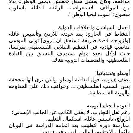
مواقفه، وكان يفضّل شعار «نعيش ويحيى الوطن» بدلًا
من المواقف الاستعراضية الزائفة القائلة باسلوب
سعبوي:" نموت ليحيا الوطن".
العمل السياسي والعلاقات الدولية
النشاط في الخارج: بعد عودته للأردن وتأسيس عائلة
[ولزواجه قصة طريفة تستحق ان تروى] تولى الموسى
مناصب قيادية في التنظيم الطلابي الفلسطيني بفرنسا،
حيث اوكل بعدة مهام تستهدف التنسيق بين القيادة
الفلسطينية والمنظمات الدولية هناك.
أوسلو وتحدياتها:
يصف همومه حول اتفاقية أوسلو -والتي يرى أنها مجحفة
بحق السعب الفلسطيني ... وعواقب ذلك على المقاومة
والهوية الفلسطينية.
العودة للحياة اليومية
رغم ثقل التجارب، لا يغفل الكاتب عن الجانب الإنساني:
الزواج، تأسيس عائلة، استكمال التعليم.
ممارسة دوره كطبيب بعد اتمامه الدراسة في اليونان
واكمال الاختثاص العالب للطب في فرنسا.