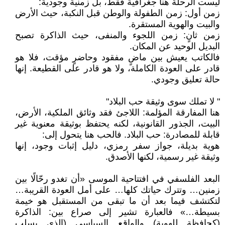
ليست الرحلة هنا جغرافية فقط، بل زمنية وجودية:
زمن أول: زمن الطفولة والوطن قبل النكبة، حيث الأرض
والبيت والهوية المستقرة.
زمن ثانٍ: زمن اللجوء والمنفى، حيث الذاكرة تصبح
البديل الوحيد عن المكان.
فالكاتب يعيش بين ماضٍ مفقود وحاضرٍ مؤقت، فلا هو
قادر على العودة الكاملة، ولا هو قادر على القطيعة. إنها
حالة تعليق وجودي.
" لا تملك سوى وثيقة حب البلاد"
هنا المفارقة المؤلمة: اللاجئ فقد وثائق الملكية، الأرض،
البيت، الجذور القانونية، لكنه يحتفظ بوثيقة معنوية غير
قابلة للمصادرة: حب البلاد. فالحب هنا يتحول إلى:
هوية بديلة، جواز سفر رمزي، دليل إثبات وجود، إنها
وثيقة غير رسمية، لكنها الأصدق.
البعد الفلسفي في افتتاحية الموسى «أن تغدو رحّالًا بين
زمنين… وتترك حياتك كلها… على أمل العودة القريبة…
لتكتشف فيما بعد أن ما تبقى من المستقبل هو خيمة
بسيطة…» فالعبارة تشير إلى صراع بين: الذاكرة
(كحافظة للهوية) والواقع السياسي (الذي يسلب