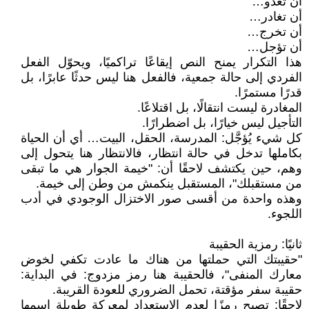
أن تغدو…
أن تغادر…
أن تخرج…
أن تؤجل…
هذا التكرار يمنح النص إيقاعًا تراكميًا، ويحوّل الفعل
الفردي إلى حالة جمعية، فالفعل هنا ليس حدثًا عابرًا، بل
قدرًا مستمرًا.
المغادرة ليست انتقالًا، بل اقتلاعًا.
التأجيل ليس خيارًا، بل اضطرارًا.
كل شيء يُؤجَّل: المدرسة، الحقل، البيت… أي أن الحياة
بكاملها تدخل في حالة انتظار، فالانتظار هنا يتحول إلى
وهم، حين يكتشف لاحقًا أن: "خيمة الجوار هي ما تبقى
من مستقبلك"، المستقبل ينكمش من وطن إلى خيمة.
وهذه واحدة من أقسى صور الاختزال الوجودي في أدب
اللجوء.
ثانيًا: رمزية الحقيبة
"حقيبتك التي حملتها من هناك ما عادت تكفي لخوض
معارك المنفى"، فالحقيبة هنا رمز مزدوج: في البداية:
حقيبة سفر مؤقتة، تحمل الضروري للعودة القريبة.
لاحقًا: تصبح رمزًا لعدم الاستعداد لمعركة طويلة اسمها