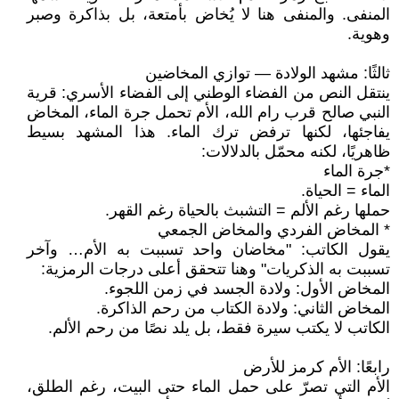
المنفى. والمنفى هنا لا يُخاض بأمتعة، بل بذاكرة وصبر
وهوية.
ثالثًا: مشهد الولادة — توازي المخاضين
ينتقل النص من الفضاء الوطني إلى الفضاء الأسري: قرية
النبي صالح قرب رام الله، الأم تحمل جرة الماء، المخاض
يفاجئها، لكنها ترفض ترك الماء. هذا المشهد بسيط
ظاهريًا، لكنه محمّل بالدلالات:
*جرة الماء
الماء = الحياة.
حملها رغم الألم = التشبث بالحياة رغم القهر.
* المخاض الفردي والمخاض الجمعي
يقول الكاتب: "مخاضان واحد تسببت به الأم… وآخر
تسببت به الذكريات" وهنا تتحقق أعلى درجات الرمزية:
المخاض الأول: ولادة الجسد في زمن اللجوء.
المخاض الثاني: ولادة الكتاب من رحم الذاكرة.
الكاتب لا يكتب سيرة فقط، بل يلد نصًا من رحم الألم.
رابعًا: الأم كرمز للأرض
الأم التي تصرّ على حمل الماء حتى البيت، رغم الطلق،