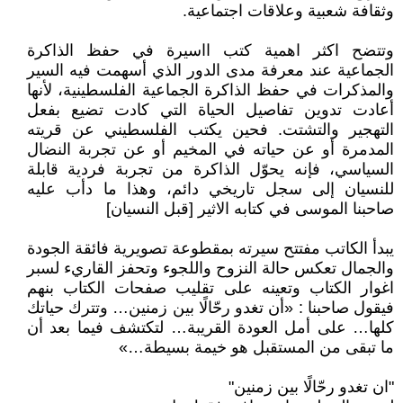
وثقافة شعبية وعلاقات اجتماعية.
وتتضح اكثر اهمية كتب ااسيرة في حفظ الذاكرة
الجماعية عند معرفة مدى الدور الذي أسهمت فيه السير
والمذكرات في حفظ الذاكرة الجماعية الفلسطينية، لأنها
أعادت تدوين تفاصيل الحياة التي كادت تضيع بفعل
التهجير والتشتت. فحين يكتب الفلسطيني عن قريته
المدمرة أو عن حياته في المخيم أو عن تجربة النضال
السياسي، فإنه يحوّل الذاكرة من تجربة فردية قابلة
للنسيان إلى سجل تاريخي دائم، وهذا ما دأب عليه
صاحبنا الموسى في كتابه الاثير [قبل النسيان]
يبدأ الكاتب مفتتح سيرته بمقطوعة تصويرية فائقة الجودة
والجمال تعكس حالة النزوح واللجوء وتحفز القاريء لسبر
اغوار الكتاب وتعينه على تقليب صفحات الكتاب بنهم
فيقول صاحبنا : «أن تغدو رحّالًا بين زمنين… وتترك حياتك
كلها… على أمل العودة القريبة… لتكتشف فيما بعد أن
ما تبقى من المستقبل هو خيمة بسيطة…»
"ان تغدو رحّالًا بين زمنين"