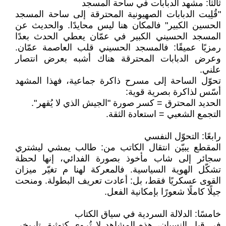
ثالثًا: مشهد الدبابات في ساحة المسجد
"قُلِبت الدبابات الصهيونية المحترقة إلى ساحة المسجد
الحسين الكبير" فالمكان هنا ليس محايدًا. والحديث عن
المسجد الحسيني الكبير في عمّان يعطي الحدث بعدًا
رمزيًا عميقًا: فالمسجد الحسيني قلب العاصمة عمّان.
وعرض الدبابات المحترقة هناك أشبه بعرض انتصار
علني.
تحوّل الساحة إلى مسرح ذاكرة جماعية، فهذا المشهد
أسّس لذاكرة بصرية قوية:
الحديد المحترق = كسر صورة "الجيش الذي لا يُقهر".
التجمع الشعبي = استعادة الثقة.
رابعًا: التحوّل النفسي
المقطع يبيّن انتقال الكاتب من: طالب يمشي ليشتري
سجائر إلى شاب مأخوذ بصورة الفدائي، إنها لحظة
تشكّل الهوية السياسية. فالمعركة لهنا م تغيّر ميزان
القوى عسكريًا فقط، بل: أعادت تعريف البطولة. ومنحت
جيلًا كاملًا شعورًا بإمكانية الفعل.
خامسًا: الدلالة السردية في سياق الكتاب
في قبل النسيان، هذه المشاهد لا تُروى كتوثيق تاريخي