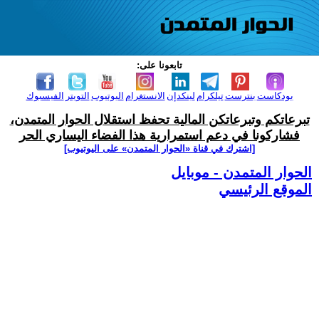
تابعونا على:
بودكاست
بنترست
تيلكرام
لينكدإن
الانستغرام
اليوتيوب
التويتر
الفيسبوك
تبرعاتكم وتبرعاتكن المالية تحفظ استقلال الحوار المتمدن،
فشاركونا في دعم استمرارية هذا الفضاء اليساري الحر
[اشترك في قناة ‫«الحوار المتمدن» على اليوتيوب]
الحوار المتمدن - موبايل
الموقع الرئيسي