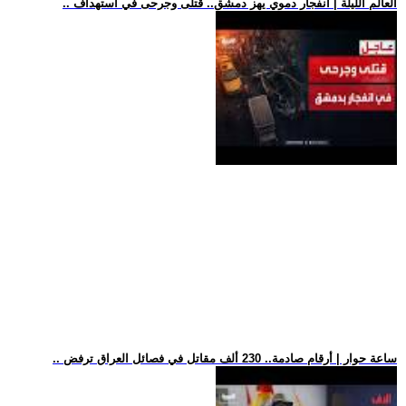
.. العالم الليلة | انفجار دموي يهز دمشق.. قتلى وجرحى في استهداف
.. ساعة حوار | أرقام صادمة.. 230 ألف مقاتل في فصائل العراق ترفض