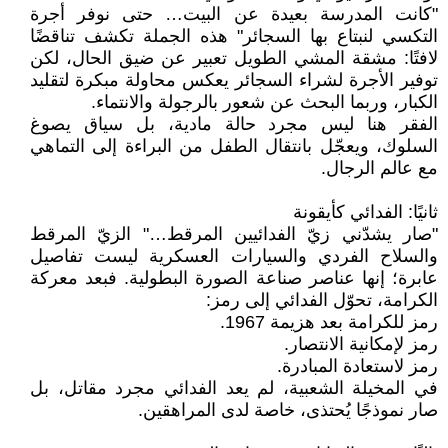
"كانت المدرسة بعيدة عن البيت… حتى نوفر أجرة
التكسي لنبتاع بها السجائر" هذه الجملة تكشف تناقضًا
لافتًا: مشقة المشي الطويل تعبير عن ضيق الحال، لكن
توفير الأجرة لشراء السجائر يعكس محاولة مبكرة لتقليد
الكبار، وربما البحث عن شعور بالرجولة والانتماء.
الفقر هنا ليس مجرد حالة مادية، بل سياق يصوغ
السلوك، ويعجّل بانتقال الطفل من البراءة إلى التماهي
مع عالم الرجال.
ثانيًا: الفدائي كأيقونة
"صار يشدّني زيّ الفدائيين المرقط…" الزيّ المرقط
والسلاح الفردي والسيارات العسكرية ليست تفاصيل
عابرة؛ إنها عناصر صناعة الصورة البطولية. فبعد معركة
الكرامة، تحوّل الفدائي إلى رمز:
رمز للكرامة بعد هزيمة 1967.
رمز لإمكانية الانتصار.
رمز لاستعادة المبادرة.
في المخيلة الشعبية، لم يعد الفدائي مجرد مقاتل، بل
صار نموذجًا يُحتذى، خاصة لدى المراهقين.