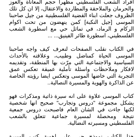
افراد الشعب الفلسطيني مظهرا حجم المعاناة والعوز
والحرمان والملاحقة والمطاردة والاعتقال، إلا ان كل تلك
الظروف جعلت ابناء القضية الفلسطينية من جيل صاحبنا
الموسى [جيل النكبة] كمن ينهضون من تحت اكوام
الركام و الرماد، في تماثل حي مع اسطورة الشعب
الفلسطيني، اسطورة طائر الفينيق... ...
في الكتاب نقلب الصفحات لنعرف كيف واجه صاحبنا
الموسى الحياة كمناضل وطبيب، وعلاقته بالأحداث
السياسية والاجتماعية التي مرّت بها المنطقة، وتقديمه
لافكار وملاحظات واسئلة تأملية عميقة تعكس عمق
التجربة التي خاضها الموسى وتعكس ايضا رؤيته الخاصة
عن الذاكرة والهوية والمسيرة النصالية..
كتاب الموسى علاوة على انه سيرة ذاتية ومذكرات فهو
يشكل مجموعة "دروس وتجارب" صحيح انها شخصية
لكنها جاءت في الشان العام فاصبحت دروس جمعية
نتيجة ومحصلة لمسيرة جماعية تتعلق بالشعب
الفلسطيني ومسيرته النضالية.
هذا الكتاب نموذج حي على اهمية كتب السيرة