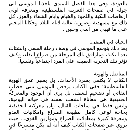
بالعودة، وفي هذا الفصل التميدي ياخذنا الموسى الى
جولة في صفحات التغريبة الفلسطينية ومعرفة اولى
ارهاصات النكبة واللجوء والخيام وايام الشقاء والعوز، كل
ذلك مع مسهدية وصورية عالية لايام البلاد وحكايا المخيم
على ما فيهى من اسى وحنين .
الحياة في المنفى:
بعد ذلك يتوسع الموسى في وصف رحلة المنفى والشتات
بعد النكبة، ومارافق تلك المرحلة من صراع البقاء، وكيف
تؤثر تلك التجربة العميقة على الفرد اجتماعياً ونفسياً.
المناضل والهوية
الكتاب لا يكتفي بسرد الأحداث، بل يسبر عمق الهوية
الفلسطينية: ففي الكتاب يرفض الموسى تبني خطابٍ
انتقائي أو تضخيمٍ للعنف، بل يرى أن الوجود والمعركة
الحقيقية هي معاناة الشعب نفسه في حياته اليومية،
وليس فقط في ساحات القتال، وان معركته الحقيفية
بحاجة لوعي كامل بطبيعة الصراع وامكانيات العدو
ومعرفة كبيرة بمعادلات الصراع وموازين القوى... حيث
يروي عبر صفحات الكتاب كيف أنه لم يكن متسرعًا في