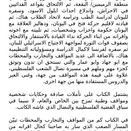
منطقة الرميمين/ البقعة، ثم الالتحاق بقواعد الفدائيين
في الاحراش، واندلاع احداث ايلول الاسود، وسفره
لليونان لدراسة الطب وتراسه لاتحاد الطلاب هناك، ثم
قيادته لاقليم حركة فتح في اليونان، ودهاليز العلاقة مع
اليونان حكومة واحزاب وشخصيات، ثم تلبيته مع اخوته
واقرانه من ابناء الحركة نداء القيادة بالاستنفار والالتحاق
بصفوف قوات الثورة لمواجهة الاجتياح الاسرائيلي للبنان،
ثم سفره لفرنسا لاكمال الدراسة ومسؤولياته التنظيمية
هناك، بالاضافة الى عديد المواقف والتجارب والمحطات
مع ابو جهاد وابو عمار والتي تستحق ان تدون وتوثق
كجزء مهم وملهم في مسيرة نضال الشعب الفلسطيني،
علاوة على قيمة هذه المواقف من جهة، وغنى العبر
والدروس المستفادة منها من جهة اخرى.
يشتمل الكتاب على تأملات صادقة وحكايات شخصية
ومواقف وطنية تمزج بين الخاص والعام، لا سيما في
سياق القضية الفلسطينية والنضال الذي عاشه الكاتب.
في الكتاب كم من المواقف والتجارب والمحطات تبيّن
المسار الصعب الذي سار به صاحبنا كحال اقرانه من