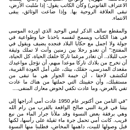
الاعتراف القانوني) وكأن الكاتب يقول: إذا سُلبت الأرض،
تبقى العلاقة الروحية بها. وإذا ضاعت الوثائق، يبقى
الانتماء.
والمقطع سالف الذكر ليس الوحيد الذي اورده الموسى
في هذا الكتاب ويسمح لنفسه باخذنا حبا وطواعية في
جولة ولا اجمل مع حكايا البلاد فنجده يضيف ويقول في
المفتتح:" أن تغدو رحلا بين زمنين وأنت لا تملك وثيقة
حب للبلاد.. أن تغادر مرغما تاركا خلفك الحياة، كل الحياة،
أن تخرج من بلادك تاركا موعدا مبهم، أن تؤجل مواعيدك
مقعدك المدرسي، حقلك، بيتك، على أمل العودة القريبة،
لتكتشف لاحقا ، أن خيمة الجوار هي ما تبقى من
مستقبلك، وأن حقيبتك التي حملتها من هناك ما عادت
تفي بالغرض، وما عادت تكفي لخوض معارك المنفى....
"في الثامن من أكتوبر عام 1950 عادت أمي أدراجها إلى
بيتنا في قرية النبي صالح الواقعة بالقرب من رام الله
وهي برفقة بعض النسوة وقد ملأنا جرار الماء من نبع
قريب. كانت أمي تحمل جرة ماء ثقيلة على رأسها، لكنها
قبل وصولها للبيت، داهمها المخاض، فطلبنا منها النسوة