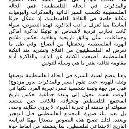
والمذكرات في الحالة الفلسطينية؛ ففي الحالة
الفلسطينية تكتسب السير الذاتية والمذكرات واليوميات
مكانة خاصة في الثقافة الفلسطينية، إذ تشكّل جزءًا
أساسيًا مما يُعرف بـ أدب الذاكرة. فهذه النصوص، سواء
كانت تجارب فردية لأشخاص أو توثيقًا لذاكرة أماكن
وجماعات، تمثّل وثائق تاريخية وثقافية تعكس ملامح
الهوية الفلسطينية وتحفظها من الضياع. وفي ظل ما
تعرض له الفلسطينيون من اقتلاع وتشريد منذ النكبة
الفلسطينية، أصبحت الكتابة عن الذات والذاكرة أداة
مقاومة ثقافية بقدر ما هي وسيلة للتوثيق.
وهنا يتضح اهمية السيرة في الحالة الفلسطينية بوصفها
وثيقة للهوية، حيث تقوم السير والمذكرات بدور مزدوج؛
فهي من جهة وثيقة شخصية تسرد تجربة الفرد، لكنها في
الوقت نفسه تتحول إلى وثيقة جماعية تعكس تاريخ
المجتمع الفلسطيني وتحولاته. فالكاتب حين يستعيد
طفولته أو مدينته أو تجربة اللجوء، لا يروي حكايته وحده،
بل يعيد بناء صورة المجتمع الفلسطيني قبل التهجير
وبعده. لذلك تصبح هذه النصوص مصدرًا مهمًا لدراسة
التاريخ الاجتماعي لفلسطين، بما يتضمنه من أنماط حياة