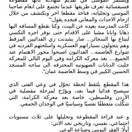
ويستمر الموسى في تقديم شهادته كأنها مقطوعة
فسيفسائية تعرف طريقها عندما تجتمع على انغام صاحبنا
الموسى وتجلياته، فناخذ مقطعا اخر ونكتشف من خلال
ازحام الاحداث والمعاني فنجده يقول:"
كانت المدرسه بعيده عن البيت، وكنا نقطع المسافه اليها
ذهابا وايابا مشيا على الاقدام حتى نوفر اجره التكسي
لنبتاع بها السجائر... صار يشدنت زي الفدائيين المرقط
وهم يتجولون بسياراتهم العسكريه واسلحتهم الفرديه في
شوارع العاصمه... الفدائيون اصبحوا محور الاهتمام عند
الجميع.... بعد معركه الكرامه وفي اليوم التالي للمعركه
جلبت الدبابات الصهيونيه المحترقه الى ساحه المسجد
الحسين الكبير في وسط العاصمة عمان".
هذا المقطع يلتقط لحظة تحوّل في وعي الفتى الذي
سيصبح فدائيا فيما بعد، ويؤرّخ لمرحلة مفصلية في
الأردن وفلسطين، خاصة بعد معركة الكرامة، التي
شكّلت منعطفًا نفسيًا وسياسيًا في الوجدان الجمعي.
و عند قراءة المقطوعة وتحليلها على ثلاث مستويات
اجتماعي، نفسي، وتاريخي نجد الاتي:
أولًا: الفقر اليومي وصناعة الوعي