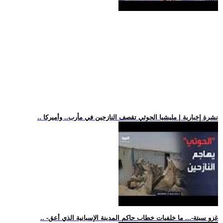
.. نشرة إخبارية | مليشيا الحوثي تقصف النازحين في مأرب.. وأميركا
.. -غزو سبتة-... ما خلفيات خطاب حاكم المدينة الإسبانية الذي أعق