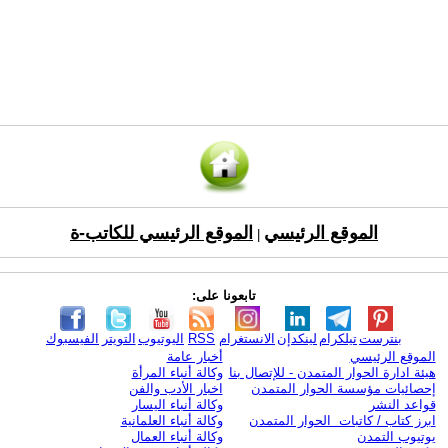
الموقع الرئيسي
الموقع الرئيسي للكاتب-ة
|
تابعونا على:
بنترست
تيلكرام
لينكدإن
الانستغرام
RSS
اليوتيوب
التويتر
الفيسبوك
الموقع الرئيسي
أخبار عامة
هيئة ادارة الحوار المتمدن - للإتصال بنا
وكالة أنباء المرأة
إحصائيات مؤسسة الحوار المتمدن
اخبار الأدب والفن
قواعد النشر
وكالة أنباء اليسار
ابرز كتاب / كاتبات الحوار المتمدن
وكالة أنباء العلمانية
يوتيوب التمدن
وكالة أنباء العمال