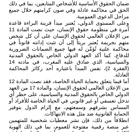
ضمان الحقوق الأساسية للأشخاص المتابعين، بما في ذلك
الحق في محاكمة عادلة وفي صون كرامتهم خلال جميع
مراحل الدعوى العمومية.
وعلى المستوى الدولي، يُعتبر مبدأ قرينة البراءة قاعدة
آمرة في منظومة حقوق الإنسان، حيث نصت المادة 11
من الإعلان العالمي لحقوق الإنسان على أن كل شخص
متهم بجريمة يُعتبر بريئاً إلى أن تثبت إدانته قانوناً في
محاكمة علنية تُؤمَّن له فيها جميع الضمانات الضرورية
للدفاع، كما أكد العهد الدولي الخاص بالحقوق المدنية
والسياسية، الذي صادق عليه المغرب، في مادته 14
(الفقرة 2)، نفس المبدأ باعتباره أحد ركائز المحاكمة
العادلة.
أما فيما يتعلق بحماية الحياة الخاصة، فقد نصت المادة 12
من الإعلان العالمي لحقوق الإنسان، والمادة 17 من العهد
الدولي الخاص بالحقوق المدنية والسياسية، على حظر أي
تدخل تعسفي أو غير قانوني في الحياة الخاصة للأفراد أو
المساس بشرفهم وسمعتهم، مع إلزام الدول بتوفير
الحماية القانونية ضد مثل هذه الانتهاكات.
انطلاقاً من ذلك، فإن نشر معطيات شخصية للمتهمين
عبر منصة رقمية مفتوحة للعموم، بما في ذلك الهوية