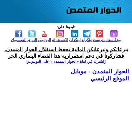
تابعونا على:
بودكاست
بنترست
تيلكرام
لينكدإن
الانستغرام
اليوتيوب
التويتر
الفيسبوك
تبرعاتكم وتبرعاتكن المالية تحفظ استقلال الحوار المتمدن،
فشاركونا في دعم استمرارية هذا الفضاء اليساري الحر
[اشترك في قناة ‫«الحوار المتمدن» على اليوتيوب]
الحوار المتمدن - موبايل
الموقع الرئيسي