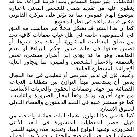
الكاملة...، يثير شبهة المساس بمبدأ قرينة البراءة، لما قد
ينطوي عليه من تقديم ضمني للشخص المعني باعتباره
موضوع اتهام عمومي، بما قد يؤثر على مركزه القانوني
وعلى قرينة براءته في نظر المجتمع.
كما أن هذا النشر قد يشكل تدخلاً غير متناسب مع الحق
في الخصوصية، خاصة في ظل غياب ضمانات كافية تحد
من نطاق المعطيات المنشورة، أو تقيد مدة نشرها، أو
تضمن حذفها في حالة صدور حكم بالبراءة أو بعدم
المتابعة، وهو ما قد يؤدي إلى أضرار مستمرة تمس
بالسمعة والاعتبار الشخصي والمهني، بما يتجاوز الغاية
الإجرائية للمسطرة الغيابية.
وعليه، فإن أي تدبير تشريعي أو تنظيمي في هذا المجال
يتعين أن يستحضر مبدأ التوازن بين متطلبات النجاعة
القضائية من جهة، وضمانات الحقوق والحريات الأساسية
من جهة أخرى، وذلك وفقاً لمعيار الضرورة والتناسب،
كما هو مستقر عليه في الفقه الدستوري والقضاء الدولي
لحقوق الإنسان.
كما يقتضي هذا التوازن اعتماد آليات حمائية واضحة، من
قبيل حصر المعطيات المنشورة في الحد الأدنى
الضروري، وتقييد الولوج إليها، وتحديد مدة زمنية للنشر،
وضمان الحق في التصحيح والحذف، فضلاً عن إخضاع