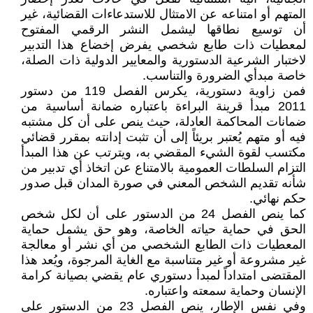
المتهم أو امتناعه عن الامتثال للاستدعاءات القضائية، غير
أن توسيع نطاقها ليشمل النشر الرقمي المفتوح
لمعطيات ذات طابع شخصي يفرض إخضاع هذا التدبير
لاختبار الشرعية الدستورية والمعايير الدولية ذات الصلة،
خاصة مبدأي الضرورة والتناسب.
فمن زاوية دستورية، يكرس الفصل 119 من دستور
2011 مبدأ قرينة البراءة باعتباره ضمانة أساسية من
ضمانات المحاكمة العادلة، حيث ينص على أن كل مشتبه
فيه أو متهم يُعتبر بريئاً إلى أن تثبت إدانته بمقرر قضائي
مكتسب لقوة الشيء المقضي به، ويترتب عن هذا المبدأ
التزام السلطات العمومية بالامتناع عن اتخاذ أي تدبير من
شأنه تقديم الشخص المعني في صورة المدان قبل صدور
حكم نهائي.
كما ينص الفصل 24 من الدستور على أن لكل شخص
الحق في حماية حياته الخاصة، وهو حق يشمل حماية
المعطيات ذات الطابع الشخصي من أي نشر أو معالجة
غير مشروعة أو غير متناسبة مع الغاية المرجوة، ويُعد هذا
المقتضى امتداداً لمبدأ دستوري عام يقضي بصيانة كرامة
الإنسان وحماية سمعته واعتباره.
وفي نفس الإطار، ينص الفصل 23 من الدستور على