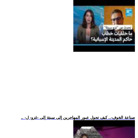
.. -صناعة الخوف-.. كيف تحول عبور المهاجرين إلى سبتة إلى -غزو- ل