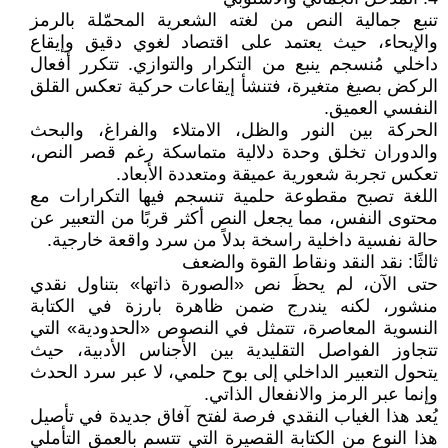
تنبع جمالية النص من لغته الشعرية المحمّلة بالرمز
والإيحاء، حيث يعتمد على اقتصاد لغوي دقيق وإيقاع
داخلي مُنسجم ينبع من التكرار والتوازي. تتكرر أفعال
الركض بصيغ متغيرة، فتنشأ إيقاعات حركية تعكس القلق
النفسي العميق.
الحركة بين النور والظل، الامتلاء والفراغ، والبحث
والدوران تخلق وحدة دلالية متماسكة رغم قصر النص،
تعكس تجربة شعورية عميقة ومتعددة الأبعاد.
اللغة تصبح مقطوعة حلمية تنسجم فيها التكرارات مع
محتوى النفس، مما يجعل النص أكثر قربًا من التعبير عن
حالة نفسية داخلية راسخة بدلاً من سرد واقعة خارجية.
ثالثًا: نقد النقد ونقاط القوة والضعف
حتى الآن، لم يحظَ نص «الصورة ذاتها» بتناول نقدي
منشور، لكنه يندرج ضمن ظاهرة بارزة في الكتابة
النسوية المعاصرة، تتمثل في النصوص «الحدودية» التي
تتجاوز الفواصل التقليدية بين الأجناس الأدبية، حيث
يتحول التعبير الداخلي إلى بوح حلمي، لا عبر سرد الحدث
وإنما عبر الرمز والانفعال الذاتي.
يُعد هذا الغياب النقدي فرصة لفتح آفاق جديدة في تأصيل
هذا النوع من الكتابة القصيرة التي تتسم بالعمق التأملي