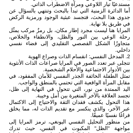
مستدعيًا تيار اللاوعي ومرآة الاضطراب الذاتي.
أما الدائرة الزمنية التي تبدأ بالبحث وتنتهي بالسؤال عن
جدوى هذا البحث، فتجسد عبثية الوجود ورمزية الركض
في طريق بلا نهاية.
المرايا هنا ليست مجرد إطار مكان، بل رمزٌ مركب يمثّل
رحلة الوعي بين النور والظل، والانطفاء والخلاص،
متجاوزًا الشكل القصصي التقليدي إلى فضاء نفسي
داخلي.
2. المدخل النفسي: انقسام الذات وصراع الهوية
تتجلى عبر تعدد الصور في المرايا صراعات الذات الأنثوية
بين الأدوار الاجتماعية والأحلام الشخصية.
تمثل الطفلة الخائفة الجذر النفسي للأمان المفقود، في
مقابل المرأة الواقعية التي تحتمي بالمنطق والواجب.
اليد الممتدة من نور، التي تتحول في النهاية إلى ظل،
تجسد العلاقة بالآخر المتغيرة بين أمل وخيبة.
هذا التحول يكشف فقدان الثقة والاحتياج إلى الاكتمال
عبر الآخر، والذي ينكسر مع تقديم الذات له، مما يخلق
فراغًا نفسيًا عميقًا.
من منظور التحليل النفسي اليونغي، ترمز المرايا إلى
مواجهة "الظل" المكبوت في النفس، حيث تدرك