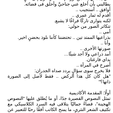
يطالبني بأن أخلع عني جناحيَّ وأحلق فى فضائه.
أوافق .. أستجيب ..
أقدم له ثمار عمري ..
لكنه يتوارى تاركًا فراغًا لا يشبع.
تتكاثر الصور من حولي:
أمي ..
بذراعيها الممتد تين .. تحتضننا كأننا نلوذ بحضنٍ اخير.
وأنا ..
صورتها الأخرى ..
أمد ذراعي ولا أجد شيئًا…
يداي فارغتان.
أصرخ في المرآة ..
فلا يخرج سوى سؤالٍ يردد صداه الجدران:
"هل كان كل هذا الركض .. فقط لأصل إلى الصورة
ذاتها؟"
أولًا: المقدمة الأكاديمية
تمثل النصوص القصيرة جدًا، أو ما يُطلق عليها “النصوص
الهجينة”، فضاءً جماليًا يتلاقى فيه السرد الكلاسيكي مع
تكثيف الشعر النثري، ما يمنح الكاتب أفقًا رحبًا للتعبير عن