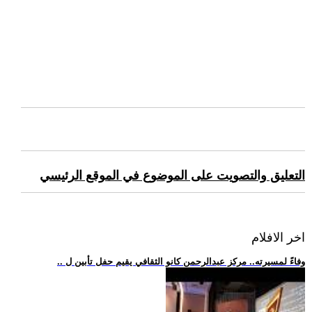
التعليق والتصويت على الموضوع في الموقع الرئيسي
اخر الافلام
.. وفاءً لمسيرته.. مركز عبدالرحمن كانو الثقافي يقيم حفل تأبين ل