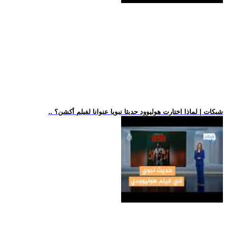
.. شبكات | لماذا اختارت هوليوود حديثا نبويا عنوانا لفيلم أكشن؟