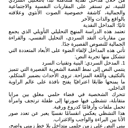
من خلال مداخل نقدية متكاملة تبدأ بالتحليل السردي
للبنية، ثم تستقر على المقاربات النفسية والاجتماعية
والجمالية، كاشفة خصوصية الصوت الأنثوي وعلاقته
بالواقع والذات والآخر
ثانيًا: المداخل النقدية
تعتمد هذه الدراسة المنهج التحليلي التأويلي الذي يجمع
بين مقاربات النقد السردي، التحليل النفسي، والقراءة
الجمالية للنصوص القصيرة جدًا.
تأتي هذه المداخل لإلقاء الضوء على الأبعاد المتعددة التي
تتشكل منها تجربة النص:
1. المدخل السردي: البنية وتقنيات السرد
ينتمي النص إلى نمط القصة الشعرية القصيرة التي تتميز
بالتكثيف واللغة المنزاحة. تروى الأحداث بضمير المتكلم،
ما يمنحها طابعًا اعترافيًا يفتح نافذة على عالم الراوية
الداخلي.
تتحرك الشخصية في فضاء حلمي مغلق بين مرايا
متقابلة، تتشظى فيها صورتها إلى طفلة ترتجف وامرأة
تحمل ملفات وأرقامًا كدروع ورقية.
هذا التشظي يعكس انقسامًا نفسيًا يعبر عن تعدد صور
الأنا بين البراءة والواجب والاغتراب.
يبنى النص على زمن حلمي متداخل بلا خط زمني واضح،