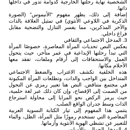
الشخصية نهاية رحلتها الخارجية كدوامة تدور في داخلها
ذاتها.
إضافة إلى ذلك، يظهر مفهوم “الأنيموس” (الصورة
الذكرية في اللاوعي الأنثوي) في تمثيل العلاقة بالذات
والآخر المذكرين، مما يفسر التنازل والتضحية مقابل
فراغ داخلي.
3. المدخل الاجتماعي والثقافي
يعكس النص تحديات المرأة المعاصرة، خصوصًا المرأة
التي تبدأ رحلتها الإبداعية في عمر متأخر، حيث يتحول
العمل والاستحقاقات إلى أرقام وملفات، تفقد معها
الأحلام مكانها.
هذه الخلفية تكشف الاغتراب والضغط الاجتماعي
المتداخل بين الواجب والذات، وتطلعات المرأة المكبوتة
في مجتمع متناقض. النص هنا تعبير رمزي عن التحول
من الصمت إلى الإفصاح، وإن كان ذلك عبر لغة حلمية،
حيث يرمز الركض نحو المرايا إلى محاولة استرجاع
الذات وسط جدران الواقع الصلب.
ينتمي هذا المفهوم إلى تيار الكتابة النسوية العربية
المعاصرة التي تستخدم رموزًا مثل المرآة، الظل، والماء
للتعبير عن تشظي الهوية الأنثوية وأزماتها.
4. المدخل الجمالي والأسلوبي