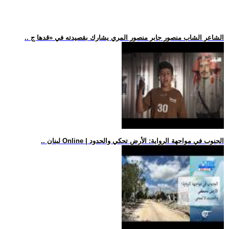
.. الشاعر الشاب منصور جابر منصور المري يشارك بقصيدته في «قدها ج
.. لبنان Online | الجنوب في مواجهة الرواية: الأرض تحكي والحدود