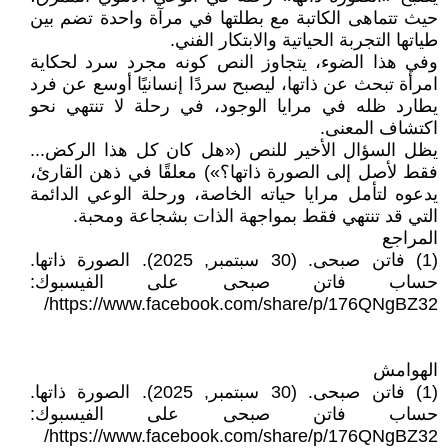
حيث تتماهى الكاتبة مع بطلتها في مرآة واحدة تضم بين
طياتها التجربة الحياتية والابتكار الفني.
وفي هذا الضوء، يتجاوز النص كونه مجرد سرد لحكاية
امرأة تبحث عن ذاتها، ليصبح سردًا إنسانيًا أوسع عن فرد
يطارد ظله في مرايا الوجود، في رحلة لا تنتهي نحو
اكتشاف المعنى.
يظل السؤال الأخير للنص («هل كان كل هذا الركض...
فقط لأصل إلى الصورة ذاتها؟») معلقًا في ذهن القارئ،
يدعوه لتأمل مرايا حياته الخاصة، ورحلة الوعي الدائمة
التي قد تنتهي فقط بمواجهة الذات بشجاعة ومحبة.
المراجع
(1) فاتن صبحى. (30 سبتمبر, 2025). الصورة ذاتها.
حساب فاتن صبحى على الفيسبوك:
https://www.facebook.com/share/p/176QNgBZ32/
الهوامش
(1) فاتن صبحى. (30 سبتمبر, 2025). الصورة ذاتها.
حساب فاتن صبحى على الفيسبوك:
https://www.facebook.com/share/p/176QNgBZ32/