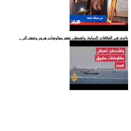
.. باحث في العلاقات الدولية: واشنطن تعقد مفاوضات هرمز وتفقد الر