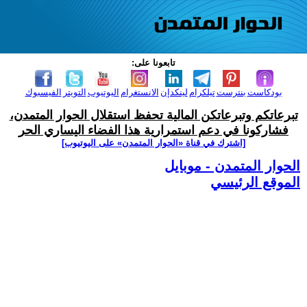
تابعونا على:
بودكاست
بنترست
تيلكرام
لينكدإن
الانستغرام
اليوتيوب
التويتر
الفيسبوك
تبرعاتكم وتبرعاتكن المالية تحفظ استقلال الحوار المتمدن،
فشاركونا في دعم استمرارية هذا الفضاء اليساري الحر
[اشترك في قناة ‫«الحوار المتمدن» على اليوتيوب]
الحوار المتمدن - موبايل
الموقع الرئيسي