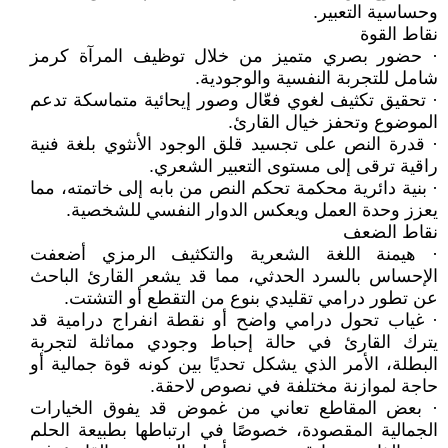
وحساسية التعبير.
نقاط القوة
· حضور بصري متميز من خلال توظيف المرآة كرمز
شامل للتجربة النفسية والوجودية.
· تحقيق تكثيف لغوي فعّال وصور إيحائية متماسكة تدعم
الموضوع وتحفز خيال القارئ.
· قدرة النص على تجسيد قلق الوجود الأنثوي بلغة فنية
راقية ترقى إلى مستوى التعبير الشعري.
· بنية دائرية محكمة تحكم النص من بابه إلى خاتمته، مما
يعزز وحدة العمل ويعكس الدوار النفسي للشخصية.
نقاط الضعف
· هيمنة اللغة الشعرية والتكثيف الرمزي أضعفت
الإحساس بالسرد الحدثي، مما قد يشعر القارئ الباحث
عن تطور درامي تقليدي بنوع من التقطع أو التشتت.
· غياب تحول درامي واضح أو نقطة انفراج درامية قد
يترك القارئ في حالة إحباط وجودي مماثلة لتجربة
البطلة، الأمر الذي يشكل تحديًا بين كونه قوة جمالية أو
حاجة لموازنة مختلفة في نصوص لاحقة.
· بعض المقاطع تعاني من غموض قد يفوق الخيارات
الجمالية المقصودة، خصوصًا في ارتباطها بطبيعة الحلم