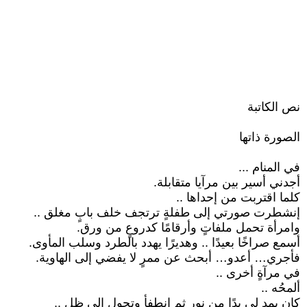
نص الكاتبة
الصورة ذاتها
في المنام ...
أجدني أسير بين مرآيا متقابلة.
كلما اقتربت من إحداها ..
إنشطرت صورتي إلى طفلةٍ ترتجف خلف بابٍ مغلق ..
وامرأة تحمل ملفاتٍ وأرقامًا كدروعٍ من ورق.
أسمع صراخًا بعيدًا .. وهديرًا يهدد بالطرد وسلب المأوى.
فأجري… أعدو… أبحث عن ممرٍ لا يفضي إلى الهاوية.
في مرآةٍ أخرى ..
ألمحُه ..
كان يمد لي يدًا من نور ثم انطفأ وتحول إلى ظلٍ ..