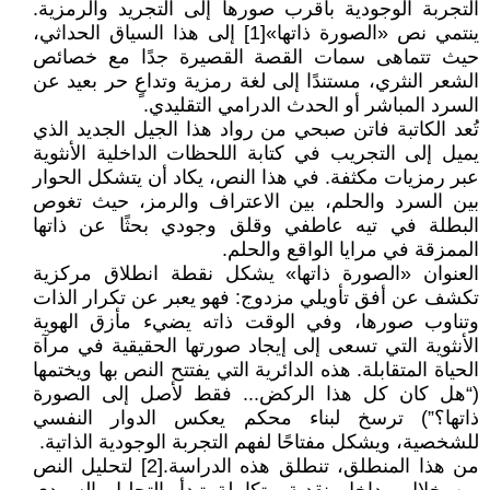
التجربة الوجودية بأقرب صورها إلى التجريد والرمزية.
ينتمي نص «الصورة ذاتها»[1] إلى هذا السياق الحداثي،
حيث تتماهى سمات القصة القصيرة جدًا مع خصائص
الشعر النثري، مستندًا إلى لغة رمزية وتداعٍ حر بعيد عن
السرد المباشر أو الحدث الدرامي التقليدي.
تُعد الكاتبة فاتن صبحي من رواد هذا الجيل الجديد الذي
يميل إلى التجريب في كتابة اللحظات الداخلية الأنثوية
عبر رمزيات مكثفة. في هذا النص، يكاد أن يتشكل الحوار
بين السرد والحلم، بين الاعتراف والرمز، حيث تغوص
البطلة في تيه عاطفي وقلق وجودي بحثًا عن ذاتها
الممزقة في مرايا الواقع والحلم.
العنوان «الصورة ذاتها» يشكل نقطة انطلاق مركزية
تكشف عن أفق تأويلي مزدوج: فهو يعبر عن تكرار الذات
وتناوب صورها، وفي الوقت ذاته يضيء مأزق الهوية
الأنثوية التي تسعى إلى إيجاد صورتها الحقيقية في مرآة
الحياة المتقابلة. هذه الدائرية التي يفتتح النص بها ويختمها
(“هل كان كل هذا الركض... فقط لأصل إلى الصورة
ذاتها؟”) ترسخ لبناء محكم يعكس الدوار النفسي
للشخصية، ويشكل مفتاحًا لفهم التجربة الوجودية الذاتية.
من هذا المنطلق، تنطلق هذه الدراسة.[2] لتحليل النص