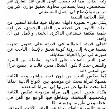
وتيه الذات، مما قد يصعب تأويل النص عند القارئ غير
المتخصص، ومما يستدعي محاولة تحقيق توازن أكبر بين
الرمزية والإيضاح في العمل المستقبلي.
رابعًا: الخاتمة النقدية
يمثل نص «الصورة ذاتها» محاولة فنية صادقة للتعبير عن
الذات الأنثوية في لحظة من القلق الوجودي، عبر لغة
حلمية مكثفة تستدعي الذاكرة، الخيبة، والأمل في آن
واحد.
تتجلى قيمته الجمالية في قدرته على تحويل تجربة
نفسية فردية إلى رؤية كونية تتعلق بالإنسان الباحث عن
صورته في مرايا الحياة المتقابلة.
يتميز النص بانفتاحه على الحدود الفاصلة بين السرد
والشعر، حيث لا يكون الشكل مجرد قالب بل يصبح جزءًا
من المعنى ذاته.
كما يعكس النص، من دون قصد مباشر، وجه الكاتبة
نفسها: امرأة تبحث عن موضعها بين الأنواع الأدبية، تمامًا
كما تبحث بطلتها عن صورتها في المرايا المتعددة.
هكذا، يتحول النص إلى مرآة مزدوجة تعكس الكاتبة
وشخصيتها المتخيلة، ويتقاطع فيها الواقع مع الفن في
لحظة وعي مأزومة وجميلة معًا.
يصبح «الصورة ذاتها» رحلة في الوعي الأنثوي الممزق،