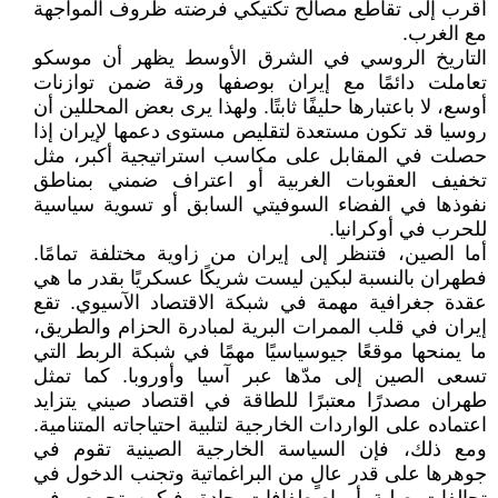
أقرب إلى تقاطع مصالح تكتيكي فرضته ظروف المواجهة
مع الغرب.
التاريخ الروسي في الشرق الأوسط يظهر أن موسكو
تعاملت دائمًا مع إيران بوصفها ورقة ضمن توازنات
أوسع، لا باعتبارها حليفًا ثابتًا. ولهذا يرى بعض المحللين أن
روسيا قد تكون مستعدة لتقليص مستوى دعمها لإيران إذا
حصلت في المقابل على مكاسب استراتيجية أكبر، مثل
تخفيف العقوبات الغربية أو اعتراف ضمني بمناطق
نفوذها في الفضاء السوفيتي السابق أو تسوية سياسية
للحرب في أوكرانيا.
أما الصين، فتنظر إلى إيران من زاوية مختلفة تمامًا.
فطهران بالنسبة لبكين ليست شريكًا عسكريًا بقدر ما هي
عقدة جغرافية مهمة في شبكة الاقتصاد الآسيوي. تقع
إيران في قلب الممرات البرية لمبادرة الحزام والطريق،
ما يمنحها موقعًا جيوسياسيًا مهمًا في شبكة الربط التي
تسعى الصين إلى مدّها عبر آسيا وأوروبا. كما تمثل
طهران مصدرًا معتبرًا للطاقة في اقتصاد صيني يتزايد
اعتماده على الواردات الخارجية لتلبية احتياجاته المتنامية.
ومع ذلك، فإن السياسة الخارجية الصينية تقوم في
جوهرها على قدر عالٍ من البراغماتية وتجنب الدخول في