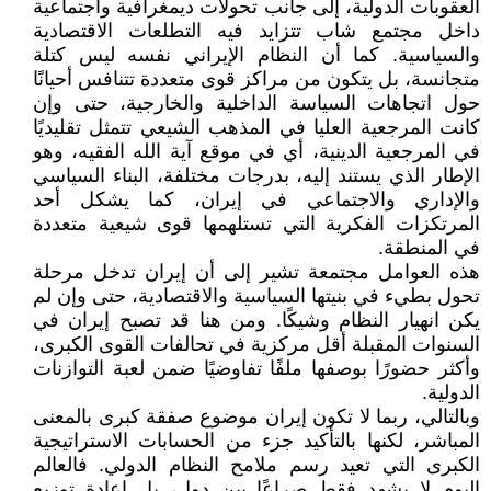
العقوبات الدولية، إلى جانب تحولات ديمغرافية واجتماعية
داخل مجتمع شاب تتزايد فيه التطلعات الاقتصادية
والسياسية. كما أن النظام الإيراني نفسه ليس كتلة
متجانسة، بل يتكون من مراكز قوى متعددة تتنافس أحيانًا
حول اتجاهات السياسة الداخلية والخارجية، حتى وإن
كانت المرجعية العليا في المذهب الشيعي تتمثل تقليديًا
في المرجعية الدينية، أي في موقع آية الله الفقيه، وهو
الإطار الذي يستند إليه، بدرجات مختلفة، البناء السياسي
والإداري والاجتماعي في إيران، كما يشكل أحد
المرتكزات الفكرية التي تستلهمها قوى شيعية متعددة
في المنطقة.
هذه العوامل مجتمعة تشير إلى أن إيران تدخل مرحلة
تحول بطيء في بنيتها السياسية والاقتصادية، حتى وإن لم
يكن انهيار النظام وشيكًا. ومن هنا قد تصبح إيران في
السنوات المقبلة أقل مركزية في تحالفات القوى الكبرى،
وأكثر حضورًا بوصفها ملفًا تفاوضيًا ضمن لعبة التوازنات
الدولية.
وبالتالي، ربما لا تكون إيران موضوع صفقة كبرى بالمعنى
المباشر، لكنها بالتأكيد جزء من الحسابات الاستراتيجية
الكبرى التي تعيد رسم ملامح النظام الدولي. فالعالم
اليوم لا يشهد فقط صراعًا بين دول، بل إعادة توزيع