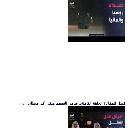
.. فصل المقال | الحلقة الكاملة.. سامي النصف: هيكل أكبر مضللي ال