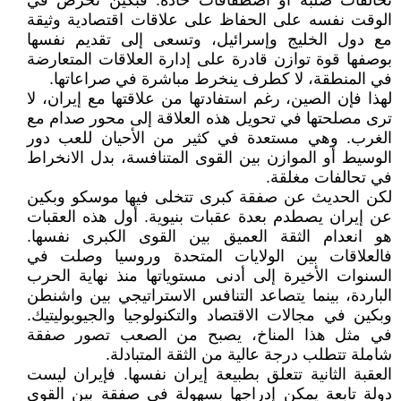
تحالفات صلبة أو اصطفافات حادة. فبكين تحرص في
الوقت نفسه على الحفاظ على علاقات اقتصادية وثيقة
مع دول الخليج وإسرائيل، وتسعى إلى تقديم نفسها
بوصفها قوة توازن قادرة على إدارة العلاقات المتعارضة
في المنطقة، لا كطرف ينخرط مباشرة في صراعاتها.
لهذا فإن الصين، رغم استفادتها من علاقتها مع إيران، لا
ترى مصلحتها في تحويل هذه العلاقة إلى محور صدام مع
الغرب. وهي مستعدة في كثير من الأحيان للعب دور
الوسيط أو الموازن بين القوى المتنافسة، بدل الانخراط
في تحالفات مغلقة.
لكن الحديث عن صفقة كبرى تتخلى فيها موسكو وبكين
عن إيران يصطدم بعدة عقبات بنيوية. أول هذه العقبات
هو انعدام الثقة العميق بين القوى الكبرى نفسها.
فالعلاقات بين الولايات المتحدة وروسيا وصلت في
السنوات الأخيرة إلى أدنى مستوياتها منذ نهاية الحرب
الباردة، بينما يتصاعد التنافس الاستراتيجي بين واشنطن
وبكين في مجالات الاقتصاد والتكنولوجيا والجيوبوليتيك.
في مثل هذا المناخ، يصبح من الصعب تصور صفقة
شاملة تتطلب درجة عالية من الثقة المتبادلة.
العقبة الثانية تتعلق بطبيعة إيران نفسها. فإيران ليست
دولة تابعة يمكن إدراجها بسهولة في صفقة بين القوى