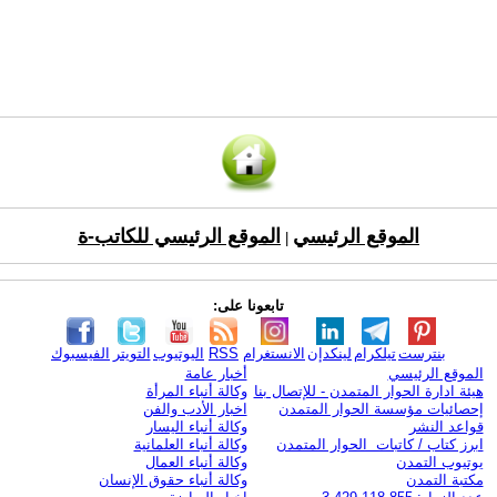
الموقع الرئيسي
الموقع الرئيسي للكاتب-ة
|
تابعونا على:
بنترست
تيلكرام
لينكدإن
الانستغرام
RSS
اليوتيوب
التويتر
الفيسبوك
الموقع الرئيسي
أخبار عامة
هيئة ادارة الحوار المتمدن - للإتصال بنا
وكالة أنباء المرأة
إحصائيات مؤسسة الحوار المتمدن
اخبار الأدب والفن
قواعد النشر
وكالة أنباء اليسار
ابرز كتاب / كاتبات الحوار المتمدن
وكالة أنباء العلمانية
يوتيوب التمدن
وكالة أنباء العمال
مكتبة التمدن
وكالة أنباء حقوق الإنسان