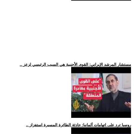
.. مستشار المرشد الإيراني: القوى الأجنبية هي السبب الرئيسي لزعز
.. روسيا ترد على اتهامات ألمانيا: حادثة الطائرة المسيرة استفزاز