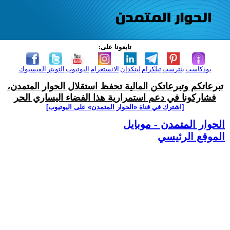
تابعونا على:
بودكاست
بنترست
تيلكرام
لينكدإن
الانستغرام
اليوتيوب
التويتر
الفيسبوك
تبرعاتكم وتبرعاتكن المالية تحفظ استقلال الحوار المتمدن،
فشاركونا في دعم استمرارية هذا الفضاء اليساري الحر
[اشترك في قناة ‫«الحوار المتمدن» على اليوتيوب]
الحوار المتمدن - موبايل
الموقع الرئيسي