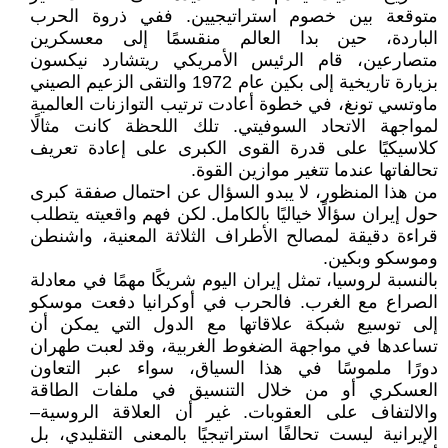
متوقعة بين خصوم استراتيجيين. ففي ذروة الحرب
الباردة، حين بدا العالم منقسمًا إلى معسكرين
متصارعين، قام الرئيس الأمريكي ريتشارد نيكسون
بزيارة تاريخية إلى بكين عام 1972 والتقى الزعيم الصيني
ماوتسي تونغ، في خطوة أعادت ترتيب التوازنات العالمية
لمواجهة الاتحاد السوفيتي. تلك اللحظة كانت مثالًا
كلاسيكيًا على قدرة القوى الكبرى على إعادة تعريف
تحالفاتها عندما تتغير موازين القوة.
من هذا المنظور، لا يبدو السؤال عن احتمال صفقة كبرى
حول إيران سؤالًا خياليًا بالكامل. لكن فهم واقعيته يتطلب
قراءة دقيقة لمصالح الأطراف الثلاثة المعنية، واشنطن
وموسكو وبكين.
بالنسبة لروسيا، تمثل إيران اليوم شريكًا مهمًا في معادلة
الصراع مع الغرب. فالحرب في أوكرانيا دفعت موسكو
إلى توسيع شبكة علاقاتها مع الدول التي يمكن أن
تساعدها في مواجهة الضغوط الغربية، وقد لعبت طهران
دورًا ملموسًا في هذا السياق، سواء عبر التعاون
العسكري أو من خلال التنسيق في ملفات الطاقة
والالتفاف على العقوبات. غير أن العلاقة الروسية–
الإيرانية ليست تحالفًا استراتيجيًا بالمعنى التقليدي، بل