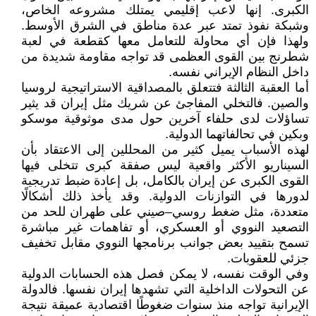
الكبرى. إنها لاعب إقليمي يمتلك مشروعه الخاص،
وشبكة نفوذ تمتد عبر عدة مناطق في الشرق الأوسط.
ولهذا فإن أي محاولة للتعامل معها كقطعة في لعبة
شطرنج بين القوى العظمى قد تواجه مقاومة شديدة من
داخل النظام الإيراني نفسه.
أما العقبة الثالثة فتتعلق بالمصداقية الاستراتيجية لروسيا
والصين. فالتخلي المفاجئ عن شريك مثل إيران قد يثير
تساؤلات لدى حلفاء آخرين حول مدى موثوقية موسكو
وبكين في تحالفاتهما الدولية.
لهذه الأسباب يميل كثير من المحللين إلى الاعتقاد بأن
السيناريو الأكثر واقعية ليس صفقة كبرى تتخلى فيها
القوى الكبرى عن إيران بالكامل، بل إعادة ضبط تدريجية
لدورها في التوازنات الدولية. وقد يأخذ ذلك أشكالًا
متعددة، مثل ضغط روسي–صيني على طهران للحد من
التصعيد النووي أو العسكري، أو تفاهمات غير مباشرة
تسمح بتقييد بعض جوانب برنامجها النووي مقابل تخفيف
جزئي للعقوبات.
وفي الوقت نفسه، لا يمكن فصل هذه الحسابات الدولية
عن التحولات الداخلية التي تشهدها إيران نفسها. فالدولة
الإيرانية تواجه منذ سنوات ضغوطًا اقتصادية عميقة نتيجة