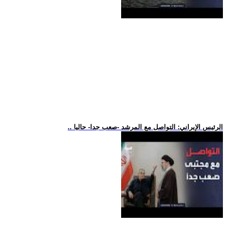
.. الرئيس الإيراني: التواصل مع المرشد -صعب جدا- حاليا