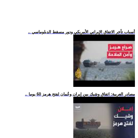
.. أسباب تأخر الاتفاق الإيراني الأمريكي ودور مسقط الدبلوماسي
.. مصادر العربية: اتفاق وشيك بين إيران وعُمان لفتح هرمز 60 يوما