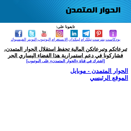
تابعونا على:
بودكاست
بنترست
تيلكرام
لينكدإن
الانستغرام
اليوتيوب
التويتر
الفيسبوك
تبرعاتكم وتبرعاتكن المالية تحفظ استقلال الحوار المتمدن،
فشاركونا في دعم استمرارية هذا الفضاء اليساري الحر
[اشترك في قناة ‫«الحوار المتمدن» على اليوتيوب]
الحوار المتمدن - موبايل
الموقع الرئيسي