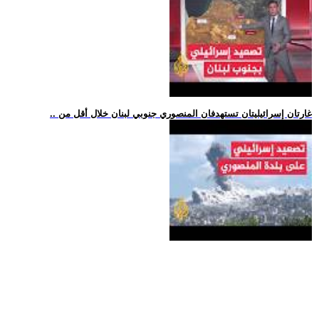
.. غارتان إسرائيليتان تستهدفان المنصوري جنوبي لبنان خلال أقل من