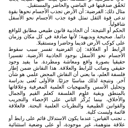
تَحَقُق صدقيتها في الماضي والحاضر والمستقبل.
مثال ذلك: الفرضية: أن الأرض تجذب الأجسام نحوها بقوة
تدعى قوة الثقل تمثل قوة جذب الأجسام نحو الأسفل
شاقولياً.
الحكم أو النتيجة: أن الجاذبية قانون طبيعي مطابق للواقع
دائما. صحيحة وبديهية؛ لأنها صادقة في كل مكان وزمان
على كوكب الأرض قديما وحاضرا ومستقبلا.
الرابط أو العلاقة: إن الفرضية تفسر سبب سقوط
الأجسام نحو الأسفل بوجود الجاذبية الأرضية. تفسيرا
حقيقيا بصورة واقع ومعاشة ومطردة. ما يفيد وجود
حقيقي وصائب للرابط والعلاقة. هذا النقاش ضمن إطار
فلسفة العلم، ما يعني أن النقاش المحض علمي هو شأن
آخر. ونتيجة لذلك مناسبًا جزئيًا. فالأولى تُعنى بدراسة
وتحليل الأسس والمنهجيات العلمية المعرفية وعلاقاتها
بالمنطق وبقية علوم الفلسفة كعلم القيم والجمال
والأخلاق، بينما يُركَّز الثاني على الإحصاء والتجريب
والقوانين الطبيعية والنظريات العلمية البحتة. فالعلاقة
قائمة وليست كلية.
ـ تجنب القياس: عندما يكون الاستدلال قائم على رابط أو
علاقة متوهمة، غير موجودة، أو على وضعية استثنائية