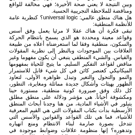
وبين النتيجة لا يعني صحة الأخيرة؛ فهي مخالفة للواقع
ومناقضة للملاحظة التجريبية الحسية.
هل هناك منطق عالمي: universal logic؟ كنظرية عامة
للأنظمة المنطقية:
تبقى فكرة أن هناك عقلا لا مرئيا يعمل وفق أسس
وقواعد معينة ومحددة هو الذي يسمح بانتظام الحركة
والسكون، منطقية وفقا لما استعرضناه أعلاه من طبيعة
العلاقات بين الموجودات وبالنظر إلى نظرية المقولات
والقياس. والشيء المنطقي ينبغي أن يكون مفهوما وغير
مناقض لقواعد التفكير السليم. ما يتيح للحياة بمفهومها
الميكانيكي كعنصر كائن في كل شيء قابل للاستمرار
والنمو والتحول والتغير وتبدل ظواهره الأولى، لتعاود
الظهور بهيئات وأشكال جديدة مماثلة ومغايرة، التطور،
كل ذلك وفق صيرورة كونية منطقية، مستورة حينا
ومكشوفة أحياناً. هي مؤشر ودلالة على منطق مطلق
يتبلور في الأشياء المادية، من هنا وجدنا أبحاث المنطق
الأرسطية بدأت بكتاب المقولات التي هي القيم المعرفية
للأشياء، فما هي تلك القواعد والقوانين والأسس التي
تتدخل بصورة صارمة لبناء الانتظام ومنع انهياره
وتدهوره؟ إنها منظومة علاقات وضوابط موجودة في