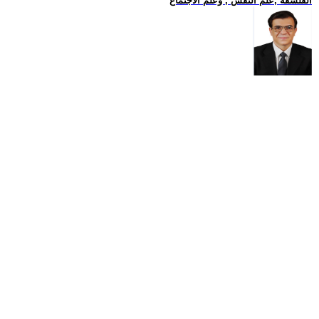
الفلسفة ,علم النفس , وعلم الاجتماع