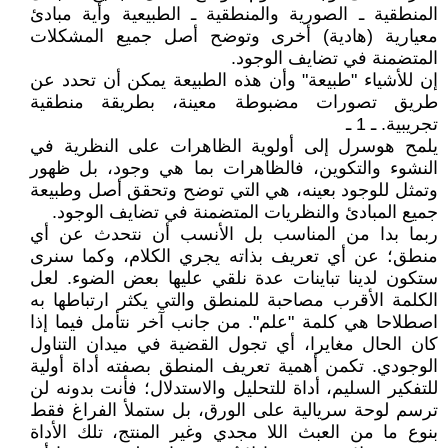
المنطقية ـ الصورية والمنطقية ـ الطبيعية وأية مبادئ
معيارية (هادية) أخرى وتوضح أصل جميع المشكلات
المتضمنة في تضايف الوجود.
إن للأشياء "طبيعة" وأن هذه الطبيعة يمكن أن تحدد عن
طريق تصورات مضبوطة معينة، بطريقة منطقية
تجريبية. ـ 1 ـ
يلمح هوسرل إلى أولوية الظاهرات على النظرية في
النشوء والتكوين، فالظاهرات بما هي وجود، بل ظهور
وتمثل للوجود بعينه، هي التي توضح وتحقق أصل وطبيعة
جميع المبادئ والنظريات المتضمنة في تضايف الوجود.
ربما بدا من المناسب بل الأنسب أن نتحدث عن أي
منطق؛ عن أي تعريف بذاته يجري الكلام، وكما سنرى
ستكون لدينا تباينات عدة نلقي عليها بعض الضوء. لعل
الكلمة الأقرب مصاحبة للمنطق والتي يكثر ارتباطها به
اصطلاحا هي كلمة "علم". من جانب آخر نتأمل فيما إذا
كان الحال مغايرا، أي تجول القضية في ميدان التناول
الوجودي. تكمن أهمية تعريف المنطق بصفته أداة أولية
للتفكير السليم، أداة للتحليل والاستدلال؛ فأنت بدونه لن
ترسم لوحة سريالية على الورق، بل ستملأ الفراغ فقط
بنوع ما من العبث اللا مجدي وغير المنتج، تلك الأداة