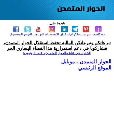
تابعونا على:
بودكاست
بنترست
تيلكرام
لينكدإن
الانستغرام
اليوتيوب
التويتر
الفيسبوك
تبرعاتكم وتبرعاتكن المالية تحفظ استقلال الحوار المتمدن،
فشاركونا في دعم استمرارية هذا الفضاء اليساري الحر
[اشترك في قناة ‫«الحوار المتمدن» على اليوتيوب]
الحوار المتمدن - موبايل
الموقع الرئيسي