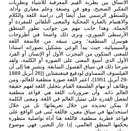
الاتساق بين نظرية القيم المعرفية للأشياء ونظريات
التفكير الصحيح، وهو فن وصنعة وعلم معياري وأداة.
وللمنطق الرسمي ميل أيضا إلى دراسة اللغة والكلام
والاهتمام بالعبارة المحكية والمعنى التلقائي للمفردة أو
الجملة، وهذا جانب مهم من جوانب تطور المنطق
الأرسطي الصوري، ونرى ذلك واضحا في أطروحات
هوسرل المنطقية؛ ومن سبقه من فلاسفة اللغة
والسيميائية، حيث يبدأ الوعي بتشكيل تصوراته استنادا
للمعنى المتكون من المجرب الأول أو الإنسان أو الفرد
الأول الذي أسبغ المعنى على الصورة أو الكلمة، ولقد
شرحنا ذلك في سياق الفصول السابقة. ونشير هنا إلى أن
الفيلسوف النمساوي لودفيغ فيتغنشتاين ((26 أبريل 1889
-29 أبريل 1951)، اعتبر اللغة صورة منطقية للعالم، ومن
وظائف أو مهام الفلسفة القيام بتحليل اللغة لفهم حقيقة
العالم ذاته. وأن ضروريات اللغة هي قواعد منطقية
لتفعيل القدرة على تمثيل العالم في اللغة. ومعنى الكلمة
لا يمكن تحديده من خلال تعريفاتها؛ بل من خلال
استخدامها في سياق معين، فاللغة تُبنى في الواقع على
قواعد فطرية منطقية. فاللغة هنا أداة تواصلية متطورة
يحكمها المنطق العالمي، إذا جاز التعبير، فهي موضوع