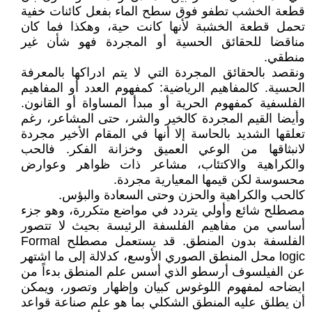
قطعة الخشب تطفو فوق سطح الماء بفعل كائنات خفية
تحمل قطعة الخشبة لأنها كانت حية، وهكذا فما كان
مناقضا للحقائق الحسية أو المجردة فهو شأن غير
منطقي.
ونقصد بالحقائق المجردة التي لا يتم ادراكها بالمعرفة
الحسية. كالمفاهيم الرياضية: كمفهوم العدد أو المفاهيم
الفلسفية كمفهوم الحرية أو مبدأ المساواة أو القانون.
وأيضا القيم المجردة كالخير والشر، حتى المشاعر، رغم
تعلقها الشديد بالحاسة إلا أنها في المقام الأخير مجردة
لانبثاقها من الوعي العميق وخزانة الفكر. فالحب
والكراهية والاكتئاب، مشاعر ذات ظواهر وعوارض
محسوسة لكن قيمها المعيارية مجردة.
كالحب والكراهية والحزن وحتى السعادة والبؤس.
مصطلح شائع وأولي يتردد في مواضع متكررة، وهو جزء
أساسي من مفاهيم الفلسفة الرئيسة بحيث لا تتصور
الفلسفة بدون المنطق. قد يستعمل مصطلح Formal
logic محل المنطق الصوري الأوسع، كدلالة إلى ما اشتهر
عن الفيلسوف أرسطو الذي أسس علم المنطق بدءاً من
ايضاحه لمفهوم اللوغوس كبيان وإظهار وتصور، ويمكن
أن يطلق عليه المنطق الشكلي بما هو علم صناعة قواعد