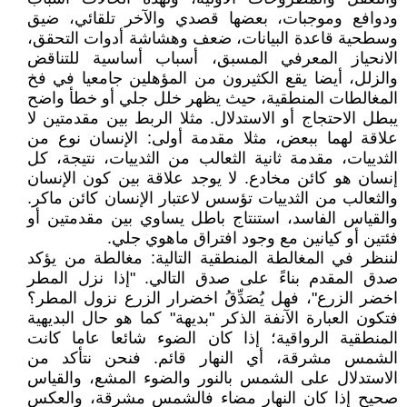
ودوافع وموجبات، بعضها قصدي والآخر تلقائي، ضيق
وسطحية قاعدة البيانات، ضعف وهشاشة أدوات التحقق،
الانحياز المعرفي المسبق، أسباب أساسية للتناقض
والزلل، أيضا يقع الكثيرون من المؤهلين جامعيا في فخ
المغالطات المنطقية، حيث يظهر خلل جلي أو خطأ واضح
يبطل الاحتجاج أو الاستدلال. مثلا الربط بين مقدمتين لا
علاقة لهما ببعض، مثلا مقدمة أولى: الإنسان نوع من
الثدييات، مقدمة ثانية الثعالب من الثدييات، نتيجة، كل
إنسان هو كائن مخادع. لا يوجد علاقة بين كون الإنسان
والثعالب من الثدييات تؤسس لاعتبار الإنسان كائن ماكر.
والقياس الفاسد، استنتاج باطل يساوي بين مقدمتين أو
فئتين أو كيانين مع وجود افتراق ماهوي جلي.
لننظر في المغالطة المنطقية التالية: مغالطة من يؤكد
صدق المقدم بناءً على صدق التالي. "إذا نزل المطر
اخضر الزرع"، فهل يُصَدِّقُ اخضرار الزرع نزول المطر؟
فتكون العبارة الآنفة الذكر "بديهة" كما هو حال البديهية
المنطقية الرواقية؛ إذا كان الضوء شائعا عاما كانت
الشمس مشرقة، أي النهار قائم. فنحن نتأكد من
الاستدلال على الشمس بالنور والضوء المشع، والقياس
صحيح إذا كان النهار مضاء فالشمس مشرقة، والعكس