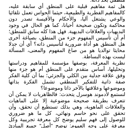
منطقي بحد ذاته.
هل ثمة مفاهيم قبلية على المنطق أي سابقة عليه،
كالمفاهيم الفطرية والطبيعية، حيثما الحواس تعمل تلقائيا
والوعي يشتغل آليا، والأحكام والأقيسة تصدر دون
محاكمة وتكون صحيحة أحيانا، كما هو الحال في وجود
البديهيات والعلاقات البديهية. فهل هذا كله سابق للمنطق؛
أم أن تأسيس المفهوم جزء من المنطق، بصياغة أخرى
هل المنطق هو أداة ضرورية لتأسيس ذاته؟ أي أن جدلا
محايثا توالديا هو من صاغ المفهوم والمعنى، المسألة
ليست بهذه البساطة.
نظرية المعرفة، بوصفها مؤسسة للمفاهيم ودراستها
وتحليلها، أساس متقدم على المنطق أم هو جزء منها
وفق علاقة جدلية بين الكلي والجزئي؛ بما أن كلية الفكر
صفة ذاتية للتفكير المنطقي تشمل الفكرة بذاتها
وموضوعها وعلاقتها بالآخر ذاتا وموضوعا؟
لنستمع لأدموند هوسرل يتحدث: فالظاهريات لا يمكن أن
تتعرف بطريقة صحيحة موضوعية إلا على الماهيات
والعلاقات الماهوية، وهي بذلك تستطيع أن تحقق، وأن
تحقق على نحو حاسم ونهائي، كل ما هو ضروري
للوصول إلى فهم سليم يوضح كل معرفة تجريبية وكل
معرفة على وجه العموم: توضح "أصل" جميع المبادئ