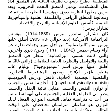
المنطقية، يطرح بإسهاب نظريته القائلة بأن المنطق أداة
لحل المشكلات، ويميل لمنطق البحث التجريبي. ويعد
بيرس مطورا لنظرية ديوي ومؤسسا للنظرية البراغماتية
ومعالجة المنطق الرياضي والفلسفة العلمية والميتافيزيقا
العلمية. كأسس للعلوم الإنسانية والتاريخ والاقتصاد.
تشارلز بيرس:
كان تشارلز ساندرز بيرس (1839-1914) مؤسس
البراغماتية الأمريكية (بعد حوالي عام 1905 أطلق عليها
بيرس اسم "البراغماتية" من أجل تمييز وجهات نظره عن
آراء ويليام جيمس (1842 ـ ١٩١٠ ) وجون ديوي وآخرين،
والتي كانت تسمى "البراغماتية"، مُنظِّر في المنطق
واللغة والتواصل والنظرية العامة للعلامات (والتي غالبًا ما
أطلق عليها بيرس اسم "سيميولوجية")، ويليام عالم
منطق غزير الإنتاج ومطور للميتافيزيقا التطورية
والنفسية الجسدية الأحادية. ناقش ودرس الجيوديسيا
psycho-physically monistic) ) ـ أحادية النفس والجسد،
أو توازن النفس والجسد. مقابل ثنائية العقل والجسد.
ينظر إلى الظواهر العقلية والجسدية على أنهما سلسلتين
من أحداث مترابطة تماما، التشبيه الموازي المعتاد لذلك
التوازن هو ساعتان متزامنتان تحافظان على الوقت
المثالي. وهكذا، بالنسبة للتوازي، فإن الحدث العقلي