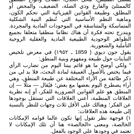
كالممتلئ والفارغ وذي الصلة، الضعيف، والمحض أو
المطلق، وطبيعة القوانين الفيزيائية التي تحكم الكون،
وماهية النظم الأساسية التي تُنظم البنية الشكلية
المتماسكة والمتناسقة في الموجودات المادية والمجردة.
ويندرج تحته فكرة أن هناك نظاما منطقيا متعلقا بجميع
الظواهر الوجودية الطبيعية المادية والعقلية الروحية
التأملية والشعورية.
يقول جون ديوي ( 1859 ـ ١٩٥٢) في معرض تلخيص
التباينات حول طبيعة ومفهوم وبنية المنطق:
" ولكي أوضح ما هو قائم بيننا اليوم من تضارب الرأي
فيما يختص بالأصول العميقة لمادة البحث، فلا بد لي من
ذكر طائفة من الآراء المختلفة عن طبيعة المنطق، وهي
آراء يصطرع اليوم بعضها مع بعض؛ فيُقال — مثلًا — إن
المنطق هو علم القوانين الضرورية للفكر، أو إنه نظرية
العلاقات المنظمة، أعني العلاقات التي تستقل بوجودها
عن الفكر؛ وهنالك على الأقل ثلاث وجهات للنظر بالنسبة
إلى طبيعة هذه العلاقات:
١) فوجهة نظر تقول إنها تكون عالما قوامه الإمكانات
الخالصة، ومعنى «الخالصة» هنا أن تلك الإمكانات لا
تعتمد في وجودها على الوجود بالفعل.