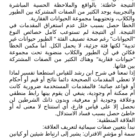
النتيجة خاطئة: بالواقع والملاحظة الحسية المباشرة
والتجريبية يوجد الكثير من الصفات المشتركة بين الطيور
والكلاب، وتحتويهما مجموعة الحيوانات الفقارية.
الخطأ حصل بسبب خلل عدم استغراق المقدمات في
النتيجة. أي النتيجة لم تستوعب كامل خصائص النوع
"الحيوانات" رغم صحة تصنيف الفئة " الطيور حيوانات غير
ثديية" لكنها فئة جزئية، لا يحمل الكل. أما مكمن الخطأ
فكائن في أن الطيور والكلاب منضوية تحت مجموعة
"حيوانات فقارية" وهناك الكثير من الصفات المشتركة
بين فئاتها.
إذا تمعنا في شرح ابن رشد للقياس استطعنا تفسير لماذا
لا تعطي المقدمات الصحيحة دائما نتائج أو قيم أو أحكام
أو قواعد صائبة؛ فالمقدمات المستخدمة ضرورية كانت
أم ممكنة أم وجودية، ينبغي أن يقوم بينها رابط منطقي
وعلاقة وجودية أو معرفية، وبدون ذانك الشرطين لن
نحصل إلا على قياس فارغ، أي استنتاج لا معنى له أو
خاطئ حصل بسبب فساد الاستدلال.
العلاقة المنطقية:
نبدأ بتعيين صفات سيمائية لتعريف العلاقة:
سمة أو مؤشر الاقتران: يشير إلى ارتباط شيئين أو كيانين