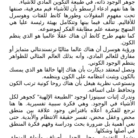
جوهر الوجود ذاته، في طبيعة التكوين المادي للأشياء.
ها هنا نفهم ادعاء أرسطو بأن للأشياء قيم معرفية، صنفها
تحت مفهوم المقولات وطورها كانط للفئات وهوسرل
للأقاليم. تتآلف فيما بينها وتتكامل بهيئة رئيسة عليا هي
المنهج بوصفه علم مطابقة الفكر لموضوعه.
كما نفهم طرح كانط أن هناك عقلًا عالميا هو الذي ينظم
الكون.
ورؤية هوسرل أن هناك عالما مثاليًا ترنسندنتالي متمايز أو
مفارق للعالم المادي، وأنه بذلك العالم المثالي للظواهر
ينتظم الوجود الكوني.
ونصل لمعتقد ديكارت بأن هناك إلها خالقا هو الذي يمسك
بالكون ويثبت انتظامه على الكون وينظمه.
ونستوعب نظرية هيغل بأن هناك روحا كونية ترتب الكون
وتحافظ على اتساقه.
وندرك إثبات سبينوزا لوجود "الطبيعة الإلهية" كجوهر لكل
الأشياء في الوجود. وهي فكرة سببية تفسيرية. ها هنا
نرجع للفكرة أعلاه بافتراض وجود علاقة بين منطق
محض وعقل محض، تفسر حقيقة الانتظام والأبدية. حتى
نعي أهمية بل ضرورة بحث ودراسة وفهم فكرة المنطق
في أصلها وشكلها.
يشمل التفتيش، محل الجدل، أصناف وأنواع المنطق