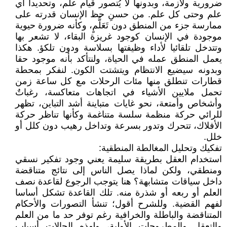
ضرورية ولازمة، وبدونها لا يُتصور قيام علم، وتحديدا أي
علم وحتى كل علم. من حسنِ حظ الإنسان قدرته على
ممارسة جزء من المنطق دون تَعَلُّمٍ، وكأنه ضرورة حيوية
موجودة في الإنسان كوجود غريزة البقاء، لا تشعر بها
وتتدخل تلقائيا لأداء وظيفتها بسلاسة ودون تلكؤ. هكذا
يعمل المنطق عمله في الحياة، ولنتأكد بأنه موجود حقا
وبدونه سيضيع الانتظام ويتشتت الكون. لنفكر بمحطة
قطارات تنطلق منها مئات الرحلات مع كل ساعة زمن
تحمل ملايين الأشياء في اتجاهات متعاكسة، رغباتٌ
وأشخاص وأمتعة، نحو غايات متباينة أشد التباين، تظهر
للرائي حركة منظمة سلسة متناغمة وكأنها تناظر حركة
الأفلاك، تتحرك وتدور بسرعة وتداخل رهيب دون كلل أو
خلل.
تفكيك وتحليل المغالطة المنطقية:
استخدام العقل بطريقة سليمة يعني وجود تفكير نسقي
ومنطقي، ولكن لماذا يصل الناس إلى نتائج متناقضة
داخل سياقات متشابهة؟ هنا يتوجب الرجوع لقاعدة نصف
العلم أو ربعه أو شذرة منه. تلك القاعدة تشكل أساسا
لفهم القضية. وللشرح أقول؛ تنشأ التصورات والأحكام
المتناقضة والباطلة والخرافية رغم توفر حد ما من العلم
والتعقل والمطروحات الأولية، ولهذه الحالات أسباب