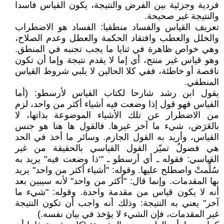
فردية وجزئية بين الفرض والنتيجة، يكون القياس فاسدا
والنتيجة غير صحيحة.
تعريف القياس والفساد منطقيا: الفساد هو الاضطراب
والخلل والعطب وافتقاد الحكمة والعطل وعدم الصلاح،
وهي خواص ظاهرة في ثنايا ما يجب تجنبه في المنطق.
وهو قياس غير منتج، أي إما لا يقدم نتيجة وإما أن تكون
ناقصة أو خاطئة، ففي كلا الحالين لا يلبي شروط القياس
المنطقي.
يقول ابن رشد شارحا لكتاب القياس لأرسطو: (أما
القياس فهو قول إذا وضعت فيه أشياء أكثر من واحد، لزم
من الاضطرار عن تلك الأشياء الموضوعة بذاتها، لا
بالعَرَض، شيء ما آخر غيرها. فالقول ها هنا هو جنس
القياس، وأريد به القول الجازم. وسائر ما أخذ في الحد
هي فصولٌ تميّز القول القياسي بالحقيقة من غير
القياسي: فقوله ـ أي أرسطو ـ "‘ذا وضعت فيه" يريد به
سُلِّمتْ واصطلح عليها. وقوله: "أشياء أكثر من واحد" يريد
بها المقدمات. وإنما قال: "أكثر من واحد" لأنه سيبين بعد
أنه لا يكون قياس من مقدمة واحدة. وقوله: "شيء ما
آخر" يعني به النتيجة: وذلك أنه واجب أن تكون النتيجة
غير المقدمات، فإن الشيء لا يؤخذ في بيان نفسه.)