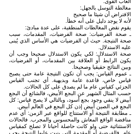
العاب القوى.
مغالطة التوسل بالجهل:
الافتراض أن شيئا ما صحيح
لأنه لا يوجد دليل على أنه خطأ.
يقوم نقض المغالطات المنطقية، على عدة مبادئ:
ـ صحة الفرضيات: صحة الفرضيات، المقدمات، سبب
صحة النتيجة. حيث أن الفرضيات هي الأساس الذي يُبنى
عليه الاستدلال.
صحة الاستدلال: لكي يكون الاستدلال صحيحا وجب أن
يكون الرابط أو العلاقة بين المقدمات، أو الفرضيات،
وبين النتائج حقيقيا وصحيحا.
ـ عموم القياس: يجب أن تكون النتيجة عامة حتى يصبح
قياس خاص، قاعدة عامة وبديهية. أي تجنب القياس
الجزئي كقياس عام ما لم يصدق على كل الحالات.
حسب المثال الشهير عن البجع الأبيض، فالشائع أن البجع
أبيض لا ينفي وجود بجع أسود، وبالتالي لا يصح قياس: كل
البجع في الصين أبيض إذن كل البجع في العالم أبيض.
ـ مطابقة النتيجة أو الاستنتاج للواقع عبر الزمن: أي عدم
مناقضة الواقع المعاش والمحسوس والمجرب. فالحالات
الاستثنائية حتى ولو كانت حاصلة أحيانا لا تصلح كمقياس
عام. فالفرضية أو المقدمة التي بنيت عليها النتيجة يجب