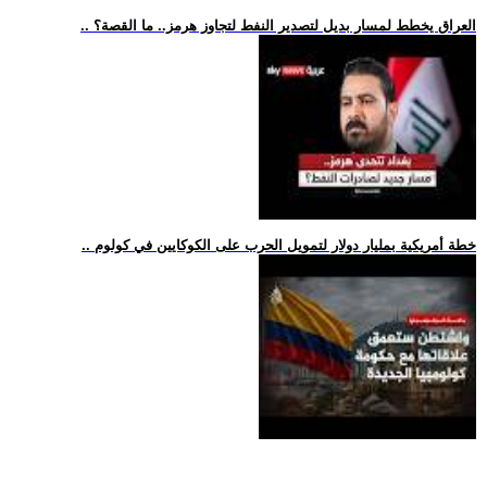
.. العراق يخطط لمسار بديل لتصدير النفط لتجاوز هرمز.. ما القصة؟
.. خطة أمريكية بمليار دولار لتمويل الحرب على الكوكايين في كولوم