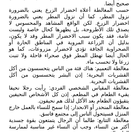
صحيح أيضا.
حسب المغالطة أعلاه اخضرار الزرع يعني بالضرورة
نزول المطر، كما أن نزول المطر يعني بالضرورة
اخضرار الزرع. لكن الواقع المشاهد والمحسوس لا
يصدق تلك الأطروحة، بل يظهرها كحال خاصة وليست
عامة، فقد يكون سبب الاخضرار المطر وقد لا يكون،
بدليل أن الزراعة المروية في المناطق الحارة أو
الصحراوية الجافة تؤدي لاخضرار مزروعات، كما هو
الحال أيضا تهطل المطر فوق صحراء قاحلة ولا تنبت
زرعا ولا تحسب ماء.
مغالطة التعميم: هناك فئة من الناس يتحسسون من أكل
القشريات البحرية؛ إذن البشر يتحسسون من أكل
القشريات البحرية.
مغالطة المقياس الشخصي الفردي: رأيت رجلا نحيفا
يقيء الطعام في المطعم. إذن كل الأشخاص النحيفين
يتقيؤون الطعام بعد الأكل لذلك هم نحيفون.
مغالطة المنحدر أو الانحدار: إذا سمح للنساء بالعمل خارج
المنزل فسيتحول الناس إلى مجتمع فاسق.
مغالطة التتابع: طالما أن الرجال يتمتعون بقوة جسدية
أكثر من النساء، وجب أن النساء غير مناسبة لممارسة