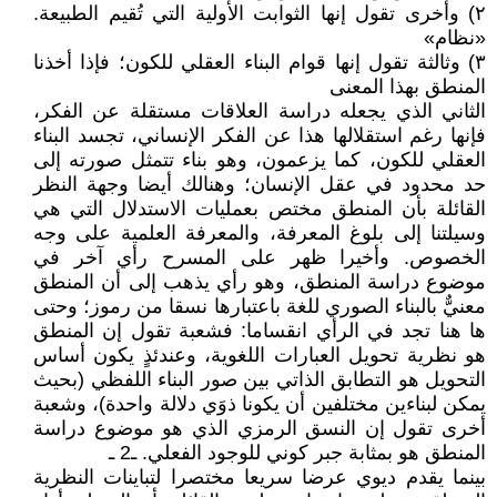
٢) وأخرى تقول إنها الثوابت الأولية التي تُقيم الطبيعة.
«نظام»
٣) وثالثة تقول إنها قوام البناء العقلي للكون؛ فإذا أخذنا
المنطق بهذا المعنى
الثاني الذي يجعله دراسة العلاقات مستقلة عن الفكر،
فإنها رغم استقلالها هذا عن الفكر الإنساني، تجسد البناء
العقلي للكون، كما يزعمون، وهو بناء تتمثل صورته إلى
حد محدود في عقل الإنسان؛ وهنالك أيضا وجهة النظر
القائلة بأن المنطق مختص بعمليات الاستدلال التي هي
وسيلتنا إلى بلوغ المعرفة، والمعرفة العلمية على وجه
الخصوص. وأخيرا ظهر على المسرح رأي آخر في
موضوع دراسة المنطق، وهو رأي يذهب إلى أن المنطق
معنيٌّ بالبناء الصوري للغة باعتبارها نسقا من رموز؛ وحتى
ها هنا تجد في الرأي انقساما: فشعبة تقول إن المنطق
هو نظرية تحويل العبارات اللغوية، وعندئذٍ يكون أساس
التحويل هو التطابق الذاتي بين صور البناء اللفظي (بحيث
يمكن لبناءين مختلفين أن يكونا ذوَي دلالة واحدة)، وشعبة
أخرى تقول إن النسق الرمزي الذي هو موضوع دراسة
المنطق هو بمثابة جبر كوني للوجود الفعلي. ـ2 ـ
بينما يقدم ديوي عرضا سريعا مختصرا لتباينات النظرية