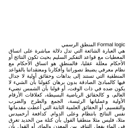
Formal logic المنطق الرسمي
هي العبارة الشائعة التي تدل دلالة مباشرة على اتساق
المعطيات مع قواعد التفكير السليم بحيث تكون النتائج أو
الأحكام معللة عقليا، فالمنطق هو اتساق الأحكام مع
نظام معرفي يضبط تصوراتنا وأفكارنا ومعتقداتنا بالقواعد
المنطقية التي تستند إلى بداهات وحقائق أولية لا جدال
فيها كالمبادئ الصادقة بدون برهان كقولنا بأن الشيء لا
يكون ضده في ذات الوقت، أو قولنا بأن الشمس تضيء
العالم، و كالحقائق الرياضية البسيطة، كعلاقات الأرقام
الأولية وعملياتها الرئيسة، الجمع والطرح والضرب
والتقسيم، أو الحقائق العلمية الثابتة التي أعطت مقدماتها
نفس النتائج بانتظام وعلى الدوام. كدافعة أرخميدس
مثلا، فليس مثلا منطقيا القول بأن كتلة من الحديد تغرق
في الماء بفعل التنافر بين المعدن والماء، أو القول بأن