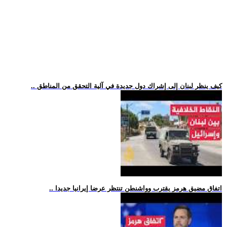
.. كيف ينظر لبنان إلى إشراك دول جديدة في آلية التحقق من المناطق
.. اتفاق مضيق هرمز يقترب وواشنطن تنتظر عرضا إيرانيا جديدا