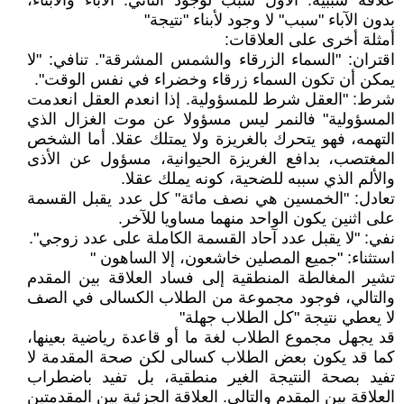
علاقة سببية: الأول سبب لوجود الثاني. الآباء والأبناء،
بدون الآباء "سبب" لا وجود لأبناء "نتيجة"
أمثلة أخرى على العلاقات:
اقتران: "السماء الزرقاء والشمس المشرقة". تنافي: "لا
يمكن أن تكون السماء زرقاء وخضراء في نفس الوقت".
شرط: "العقل شرط للمسؤولية. إذا انعدم العقل انعدمت
المسؤولية" فالنمر ليس مسؤولا عن موت الغزال الذي
التهمه، فهو يتحرك بالغريزة ولا يمتلك عقلا. أما الشخص
المغتصب، بدافع الغريزة الحيوانية، مسؤول عن الأذى
والألم الذي سببه للضحية، كونه يملك عقلا.
تعادل: "الخمسين هي نصف مائة" كل عدد يقبل القسمة
على اثنين يكون الواحد منهما مساويا للآخر.
نفي: "لا يقبل عدد آحاد القسمة الكاملة على عدد زوجي".
استثناء: "جميع المصلين خاشعون، إلا الساهون "
تشير المغالطة المنطقية إلى فساد العلاقة بين المقدم
والتالي، فوجود مجموعة من الطلاب الكسالى في الصف
لا يعطي نتيجة "كل الطلاب جهلة"
قد يجهل مجموع الطلاب لغة ما أو قاعدة رياضية بعينها،
كما قد يكون بعض الطلاب كسالى لكن صحة المقدمة لا
تفيد بصحة النتيجة الغير منطقية، بل تفيد باضطراب
العلاقة بين المقدم والتالي. العلاقة الجزئية بين المقدمتين