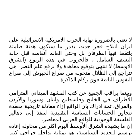
لا تعني بالضرورة نهاية الحرب الامريكية الاسرائيلية على
ايران انبلاج فجر جديد، بقدر ما ستكون هدنة صامتة
يلتقط فيها الطرفان بل وحتى العالم أنفاسه قبل حالة
النسف الشامل ، فالحروب في هذه الربوع (الشرق
الاوسط) لا تنتهي بتوقيع معاهدة ولا برفع علم النصر، هي
تتراجع إلى الظلال متحولة من صراع الجيوش إلى صراع
النفوس الباقية فوق ركام الذاكرة.
وبينما يراقب الجميع عن كثب المشهد الميداني المترامي
الأطراف في الخليج وفلسطين ولبنان وسوريا والاردن
والعراق، ثمة ادراك بان الواقع إزاء معادلة تاريخية معقدة
تتجاوز الحسابات السياسة التقليدية لتنفذ إلى دهاليز
الفلسفة الوجودية للواقع العربي المعاصر.
إن ما يشهده الشرق الأوسط اليوم اكثر من محاولة إعادة
ترسيم للحدود السياسية، هو بمثابة تداخل جراحي كبير