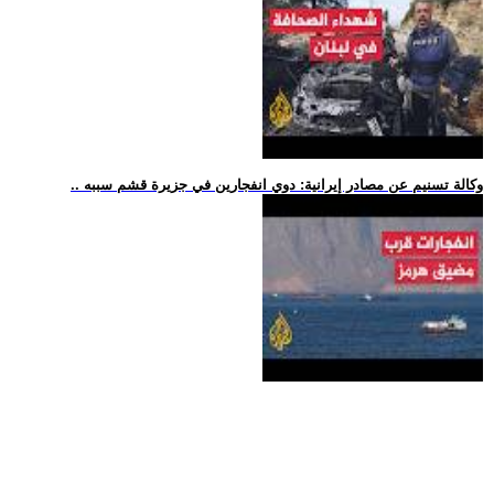
.. وكالة تسنيم عن مصادر إيرانية: دوي انفجارين في جزيرة قشم سببه