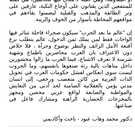
للمنتفعين الذين يقتاتون على أوجاع النكبة، عازفين على
وتر الطائفة والمذهب والقبلية ليضمنوا بقاءهم في
مواقعهم المحاطة بأسوار من الخوف والريبة.
إن "عالم ما بعد الحرب" سيكون صحراء قاحلة تتناثر فيها
الواحات فقط لمن يملك ثمن الدخول، عالم يتطلب نزع
أقنعة الأمل الزائف والنظر بوضوح وجرأة ، فلا خلاص
دون الاعتراف بان العرب محاصرين باطماع وشهية
شرسة لا تعرف الاشباع، فيما العرب ما زالوا محشورين
داخل متاهات بالية رثة صنعوها بانفسهم، وما الحروب
ليست سوى انعكاس لفشل حكومات العرب في تحويل
الذات العربية من كائن متعصب ورجعي، إلى انسان
مدني يؤمن بالعقلانية الضامنة لحد أدنى من التعايش
والمواطنة والصانعة لواقع عربي محصن ومجهز
بالمخرجات الحضارية الراهنة ومشارك فاعل في
صناعتها.
دكتور محمد وهاب عبود - باحث وأكاديمي