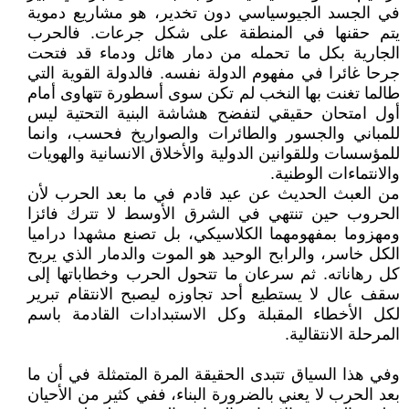
في الجسد الجيوسياسي دون تخدير، هو مشاريع دموية
يتم حقنها في المنطقة على شكل جرعات. فالحرب
الجارية بكل ما تحمله من دمار هائل ودماء قد فتحت
جرحا غائرا في مفهوم الدولة نفسه. فالدولة القوية التي
طالما تغنت بها النخب لم تكن سوى أسطورة تتهاوى أمام
أول امتحان حقيقي لتفضح هشاشة البنية التحتية ليس
للمباني والجسور والطائرات والصواريخ فحسب، وانما
للمؤسسات وللقوانين الدولية والأخلاق الانسانية والهويات
والانتماءات الوطنية.
من العبث الحديث عن عيد قادم في ما بعد الحرب لأن
الحروب حين تنتهي في الشرق الأوسط لا تترك فائزا
ومهزوما بمفهومهما الكلاسيكي، بل تصنع مشهدا دراميا
الكل خاسر، والرابح الوحيد هو الموت والدمار الذي يربح
كل رهاناته. ثم سرعان ما تتحول الحرب وخطاباتها إلى
سقف عال لا يستطيع أحد تجاوزه ليصبح الانتقام تبرير
لكل الأخطاء المقبلة وكل الاستبدادات القادمة باسم
المرحلة الانتقالية.
وفي هذا السياق تتبدى الحقيقة المرة المتمثلة في أن ما
بعد الحرب لا يعني بالضرورة البناء، ففي كثير من الأحيان