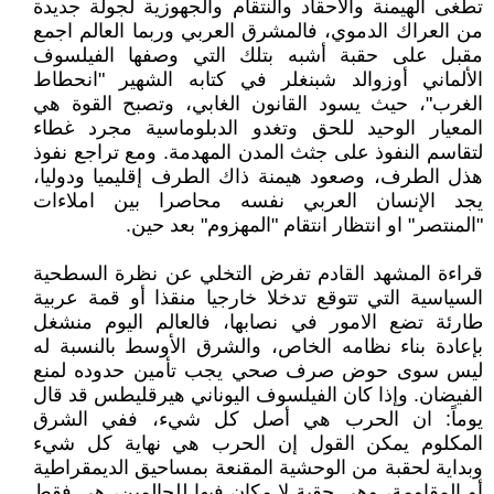
تطغى الهيمنة والاحقاد والنتقام والجهوزية لجولة جديدة
من العراك الدموي، فالمشرق العربي وربما العالم اجمع
مقبل على حقبة أشبه بتلك التي وصفها الفيلسوف
الألماني أوزوالد شبنغلر في كتابه الشهير "انحطاط
الغرب"، حيث يسود القانون الغابي، وتصبح القوة هي
المعيار الوحيد للحق وتغدو الدبلوماسية مجرد غطاء
لتقاسم النفوذ على جثث المدن المهدمة. ومع تراجع نفوذ
هذل الطرف، وصعود هيمنة ذاك الطرف إقليميا ودوليا،
يجد الإنسان العربي نفسه محاصرا بين املاءات
"المنتصر" او انتظار انتقام "المهزوم" بعد حين.
قراءة المشهد القادم تفرض التخلي عن نظرة السطحية
السياسية التي تتوقع تدخلا خارجيا منقذا أو قمة عربية
طارئة تضع الامور في نصابها، فالعالم اليوم منشغل
بإعادة بناء نظامه الخاص، والشرق الأوسط بالنسبة له
ليس سوى حوض صرف صحي يجب تأمين حدوده لمنع
الفيضان. وإذا كان الفيلسوف اليوناني هيرقليطس قد قال
يوماً: ان الحرب هي أصل كل شيء، ففي الشرق
المكلوم يمكن القول إن الحرب هي نهاية كل شيء
وبداية لحقبة من الوحشية المقنعة بمساحيق الديمقراطية
أو المقاومة، وهي حقبة لا مكان فيها للحالمين، هي فقط