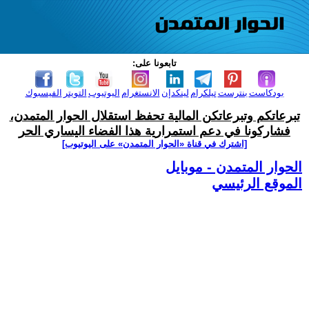
تابعونا على:
بودكاست
بنترست
تيلكرام
لينكدإن
الانستغرام
اليوتيوب
التويتر
الفيسبوك
تبرعاتكم وتبرعاتكن المالية تحفظ استقلال الحوار المتمدن،
فشاركونا في دعم استمرارية هذا الفضاء اليساري الحر
[اشترك في قناة ‫«الحوار المتمدن» على اليوتيوب]
الحوار المتمدن - موبايل
الموقع الرئيسي