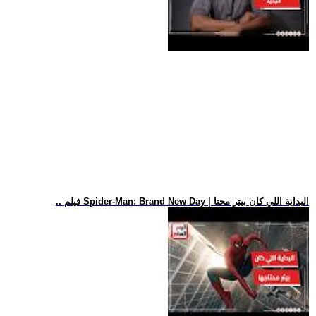
.. فيلم Spider-Man: Brand New Day | البداية اللي كان بيتر محتا