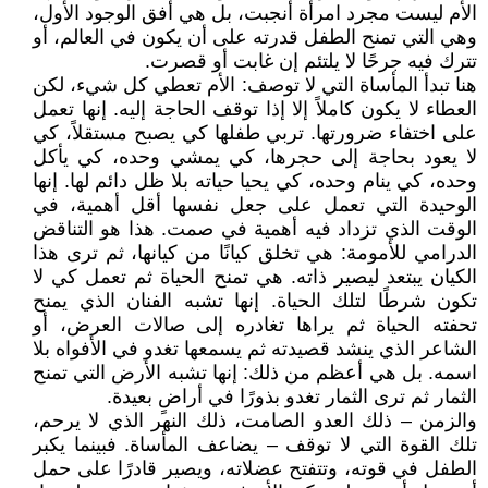
الأم ليست مجرد امرأة أنجبت، بل هي أفق الوجود الأول،
وهي التي تمنح الطفل قدرته على أن يكون في العالم، أو
تترك فيه جرحًا لا يلتئم إن غابت أو قصرت.
هنا تبدأ المأساة التي لا توصف: الأم تعطي كل شيء، لكن
العطاء لا يكون كاملاً إلا إذا توقف الحاجة إليه. إنها تعمل
على اختفاء ضرورتها. تربي طفلها كي يصبح مستقلاً، كي
لا يعود بحاجة إلى حجرها، كي يمشي وحده، كي يأكل
وحده، كي ينام وحده، كي يحيا حياته بلا ظل دائم لها. إنها
الوحيدة التي تعمل على جعل نفسها أقل أهمية، في
الوقت الذي تزداد فيه أهمية في صمت. هذا هو التناقض
الدرامي للأمومة: هي تخلق كيانًا من كيانها، ثم ترى هذا
الكيان يبتعد ليصير ذاته. هي تمنح الحياة ثم تعمل كي لا
تكون شرطًا لتلك الحياة. إنها تشبه الفنان الذي يمنح
تحفته الحياة ثم يراها تغادره إلى صالات العرض، أو
الشاعر الذي ينشد قصيدته ثم يسمعها تغدو في الأفواه بلا
اسمه. بل هي أعظم من ذلك: إنها تشبه الأرض التي تمنح
الثمار ثم ترى الثمار تغدو بذورًا في أراضٍ بعيدة.
والزمن – ذلك العدو الصامت، ذلك النهر الذي لا يرحم،
تلك القوة التي لا توقف – يضاعف المأساة. فبينما يكبر
الطفل في قوته، وتتفتح عضلاته، ويصير قادرًا على حمل