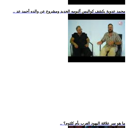
.. محمد عدوية يكشف كواليس ألبومه الجديد ومشروع عن والده أحمد عد
.. ما هو سر علاقة اليهود العرب بأم كلثوم؟