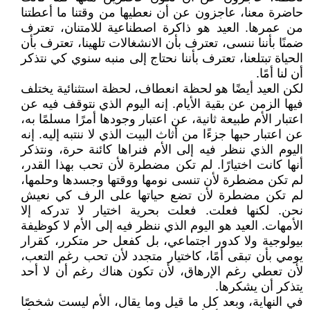
حاضرة معنا، عاجزون عن أن نعطيها من وقتنا ما أعطتنا
من عمرها. العيد هو ذاكرة اصطناعية للامتنان، تعترف
ضمنًا بأننا ننسى، تعترف بأن الانشغالات تلهينا، تعترف بأن
الحياة تبتلعنا، تعترف بأننا نحتاج إلى منبه سنوي كي نتذكر
أن لنا أمًا.
لكن العيد أيضًا هو لحظة انعطاف، لحظة استثنائية يختلف
فيها الزمن عن بقية الأيام. إنه اليوم الذي نتوقف فيه عن
اعتبار الأم طبيعة ثانية، عن اعتبار وجودها أمرًا مسلمًا به،
عن اعتبار حبها جزءًا من أثاث البيت الذي لا ننتبه إليه. إنه
اليوم الذي ننظر فيه إلى الأم فنراها كائنة حرة، ونتذكر
أنها كانت اختيارًا. لم تكن مضطرة لأن تحب بهذا القدر،
لم تكن مضطرة لأن تنسى نومها ووقتها وجسدها وحلمها،
لم تكن مضطرة لأن تضع حياتها على الرف كي نعيش
نحن. لكنها فعلت. فعلت بحرية اختيار لا تدركه إلا
الأمهات. العيد هو اليوم الذي ننظر فيه إلى الأم لا كوظيفة
بيولوجية ولا كدور اجتماعي، بل كفعل حر متكرر، كقرار
يومي بأن تبقى أمًا، كاختيار متجدد لأن تحب رغم التعب،
لأن تعطي رغم الإرهاق، لأن تكون هناك رغم أن لا أحد
يتذكر أن يشكرها.
في النهاية، وبعد كل ما قيل وما يقال، الأم ليست شخصًا