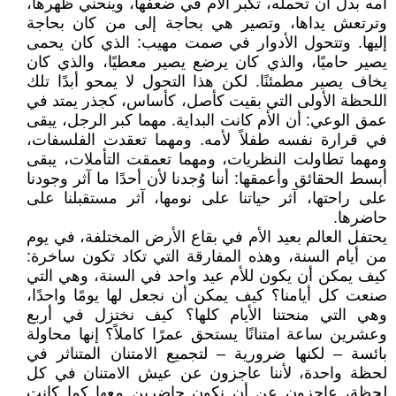
أمه بدل أن تحمله، تكبر الأم في ضعفها، وينحني ظهرها،
وترتعش يداها، وتصير هي بحاجة إلى من كان بحاجة
إليها. وتتحول الأدوار في صمت مهيب: الذي كان يحمى
يصير حاميًا، والذي كان يرضع يصير معطيًا، والذي كان
يخاف يصير مطمئنًا. لكن هذا التحول لا يمحو أبدًا تلك
اللحظة الأولى التي بقيت كأصل، كأساس، كجذر يمتد في
عمق الوعي: أن الأم كانت البداية. مهما كبر الرجل، يبقى
في قرارة نفسه طفلاً لأمه. ومهما تعقدت الفلسفات،
ومهما تطاولت النظريات، ومهما تعمقت التأملات، يبقى
أبسط الحقائق وأعمقها: أننا وُجدنا لأن أحدًا ما آثر وجودنا
على راحتها، آثر حياتنا على نومها، آثر مستقبلنا على
حاضرها.
يحتفل العالم بعيد الأم في بقاع الأرض المختلفة، في يوم
من أيام السنة، وهذه المفارقة التي تكاد تكون ساخرة:
كيف يمكن أن يكون للأم عيد واحد في السنة، وهي التي
صنعت كل أيامنا؟ كيف يمكن أن نجعل لها يومًا واحدًا،
وهي التي منحتنا الأيام كلها؟ كيف نختزل في أربع
وعشرين ساعة امتنانًا يستحق عمرًا كاملاً؟ إنها محاولة
بائسة – لكنها ضرورية – لتجميع الامتنان المتناثر في
لحظة واحدة، لأننا عاجزون عن عيش الامتنان في كل
لحظة، عاجزون عن أن نكون حاضرين معها كما كانت