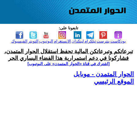
تابعونا على:
بودكاست
بنترست
تيلكرام
لينكدإن
الانستغرام
اليوتيوب
التويتر
الفيسبوك
تبرعاتكم وتبرعاتكن المالية تحفظ استقلال الحوار المتمدن،
فشاركونا في دعم استمرارية هذا الفضاء اليساري الحر
[اشترك في قناة ‫«الحوار المتمدن» على اليوتيوب]
الحوار المتمدن - موبايل
الموقع الرئيسي