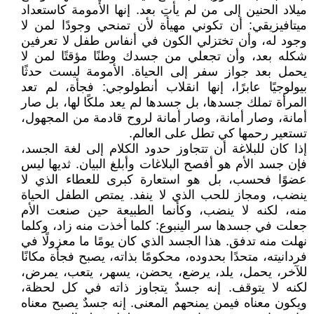
ميلاد الحنين إلى من لم يأتِ بعد. إنها الأمومة كاستعداد
ميتافيزيقي: أن تكوني مهيأة لأن تمنحي وجودًا لمن لا
وجود له، وأن تختزلي الكون في أنفاس طفل لا تعرفين
شكله بعد، وأن تجعلي من جسدك وطنًا مؤقتًا لمن لا
يحمل بعد جواز سفر إلى الحياة. الأمومة ليست حدثًا
بيولوجيًا عابرًا، إنها انقلاب أنطولوجي: فجأة، لم تعد
المرأة تملك جسدها، بل جسدها لم يعد ملكًا لها، بل صار
أمانة، وصار أمانة، وصار أمانة لروح قادمة من المجهول،
تستعير رحمها كي تطل على العالم.
إذا كان للبلاغة أن تتجاوز حدود الكلام إلى لغة الجسد،
فإن جسد الأم هو أفصح البلاغات وأبلغ البيان. ثديها ليس
عضوًا فحسب، بل هو استعارة كبرى للعطاء الذي لا
ينضب، ومجاز للحب الذي لا ينفد. يمتص الطفل الحياة
منه، لكنه لا ينضب، وكأنما الطبيعة حين صنعت الأم
جعلت في جسدها سر الينبوع: كلما أخذت منه زاد، وكلما
نهلت منه تدفق. هذا الجسد الذي كان يومًا ما معزولًا في
فردانيته، متحدًا بحدوده، محكومًا بذاته، يصبح فجأة مكانًا
للآخر، يحمل، يلد، يرضع، يحضن، يسهر، يتعب، يمرض،
لكنه لا يتوقف. إنه جسدٌ يتجاوز ذاته في كل لحظة،
ويكون معناه فيمن يمنحهم المعنى. إنه جسدٌ يصبح معناه