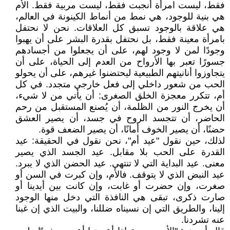
فقط، ليست امرأة أنجبت فقط، ليست مربية فقط. الأم
هي بنية للوجود، هي نمط من أنماط الكينونة في العالم،
هي علاقة بالوجود تسبق كل العلاقات. نحن لا نحتفل
بامرأة معينة فقط، بل نحتفل بقدرة البشر على أن يهبوا
وجودًا لمن لا وجود لهم، على أن يجعلوا من أجسادهم
جسورًا تعبر بها الأرواح من العدم إلى الحياة، على أن
يتجاوزوا أنانيتهم الطبيعية ليحتضنوا غيرهم، على أن يحولو
الحب من شعور داخلي إلى فعل خارجي متجدد. في كل
أم، تتكرر معجزة الخلق الصغرى: أن يأتي من لا شيء،
أن يخرج النور من الظلمة، أن يُصنع المستقبل من رحم
الحاضر، أن تتجسد الروح في جسد، أن يصير العشق
حضنًا، أن يصير الخوف أمانًا، أن يصير الضعف قوة.
لذلك، حين نقول "عيد أم"، نحن نقول في الحقيقة: عيد
القدرة على الحب بلا مقابل. عيد الجسد الذي يصير
معنى. عيد البداية التي لا تنتهي. عيد الحضن الذي لا يبرد.
عيد النبض الذي لا يتوقف. فالأم، وإن كبرت في السن أو
صغرت، وإن حضرت أو غابت، وإن كانت بين أيدينا أو
صارت ذكرى، تبقى هي النافذة التي دخل منها الوجود
إلينا، والطريق التي إن نسيناه ضللنا، والبيت الذي إن غبنا
عنه تشردنا.