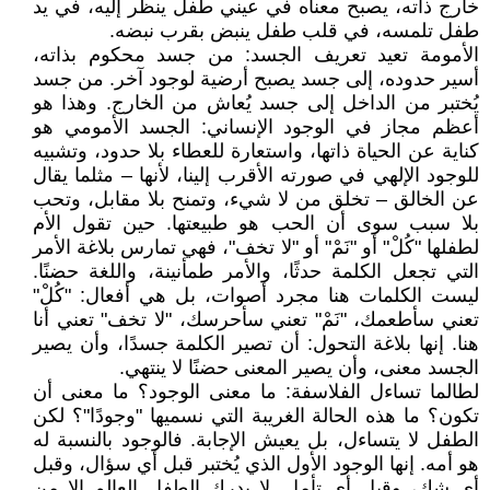
خارج ذاته، يصبح معناه في عيني طفل ينظر إليه، في يد
طفل تلمسه، في قلب طفل ينبض بقرب نبضه.
الأمومة تعيد تعريف الجسد: من جسد محكوم بذاته،
أسير حدوده، إلى جسد يصبح أرضية لوجود آخر. من جسد
يُختبر من الداخل إلى جسد يُعاش من الخارج. وهذا هو
أعظم مجاز في الوجود الإنساني: الجسد الأمومي هو
كناية عن الحياة ذاتها، واستعارة للعطاء بلا حدود، وتشبيه
للوجود الإلهي في صورته الأقرب إلينا، لأنها – مثلما يقال
عن الخالق – تخلق من لا شيء، وتمنح بلا مقابل، وتحب
بلا سبب سوى أن الحب هو طبيعتها. حين تقول الأم
لطفلها "كُلْ" أو "نَمْ" أو "لا تخف"، فهي تمارس بلاغة الأمر
التي تجعل الكلمة حدثًا، والأمر طمأنينة، واللغة حضنًا.
ليست الكلمات هنا مجرد أصوات، بل هي أفعال: "كُلْ"
تعني سأطعمك، "نَمْ" تعني سأحرسك، "لا تخف" تعني أنا
هنا. إنها بلاغة التحول: أن تصير الكلمة جسدًا، وأن يصير
الجسد معنى، وأن يصير المعنى حضنًا لا ينتهي.
لطالما تساءل الفلاسفة: ما معنى الوجود؟ ما معنى أن
تكون؟ ما هذه الحالة الغريبة التي نسميها "وجودًا"؟ لكن
الطفل لا يتساءل، بل يعيش الإجابة. فالوجود بالنسبة له
هو أمه. إنها الوجود الأول الذي يُختبر قبل أي سؤال، وقبل
أي شك، وقبل أي تأمل. لا يدرك الطفل العالم إلا من