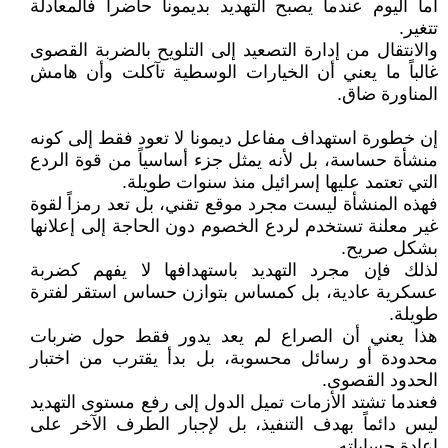
أما اليوم عندما يصبح التهديد بديمونا حاضراً فالمعادلة
تتغير.
والانتقال من إدارة التصعيد إلى التلويح بالضربة القصوى
غالباً ما يعني أن الخيارات الوسطية تآكلت وأن هامش
المناورة ضاق.
إن خطورة استهداف مفاعل ديمونا لا تعود فقط إلى كونه
منشأة حساسة، بل لأنه يمثل جزء أساسياً من قوة الردع
التي تعتمد عليها إسرائيل منذ سنوات طويلة.
فهذه المنشأة ليست مجرد موقع تقني، بل تعد رمزاً لقوة
غير معلنة تستخدم لردع الخصوم دون الحاجة إلى إعلانها
بشكل صريح.
لذلك فإن مجرد التهديد باستهدافها لا يفهم كضربة
عسكرية عادية، بل كمساس بتوازن حساس استقر لفترة
طويلة.
هذا يعني أن الصراع لم يعد يدور فقط حول ضربات
محدودة أو رسائل محسوبة، بل بدأ يقترب من اختبار
الحدود القصوى.
فعندما تشتد الأزمات تميل الدول إلى رفع مستوى التهديد
ليس دائماً بهدف التنفيذ، بل لإجبار الطرف الآخر على
إعادة حساباته.