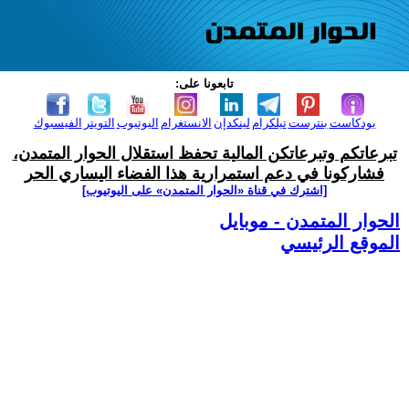
تابعونا على:
بودكاست
بنترست
تيلكرام
لينكدإن
الانستغرام
اليوتيوب
التويتر
الفيسبوك
تبرعاتكم وتبرعاتكن المالية تحفظ استقلال الحوار المتمدن،
فشاركونا في دعم استمرارية هذا الفضاء اليساري الحر
[اشترك في قناة ‫«الحوار المتمدن» على اليوتيوب]
الحوار المتمدن - موبايل
الموقع الرئيسي