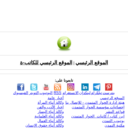
الموقع الرئيسي
الموقع الرئيسي للكاتب-ة
|
تابعونا على:
بنترست
تيلكرام
لينكدإن
الانستغرام
RSS
اليوتيوب
التويتر
الفيسبوك
الموقع الرئيسي
أخبار عامة
هيئة ادارة الحوار المتمدن - للإتصال بنا
وكالة أنباء المرأة
إحصائيات مؤسسة الحوار المتمدن
اخبار الأدب والفن
قواعد النشر
وكالة أنباء اليسار
ابرز كتاب / كاتبات الحوار المتمدن
وكالة أنباء العلمانية
يوتيوب التمدن
وكالة أنباء العمال
مكتبة التمدن
وكالة أنباء حقوق الإنسان