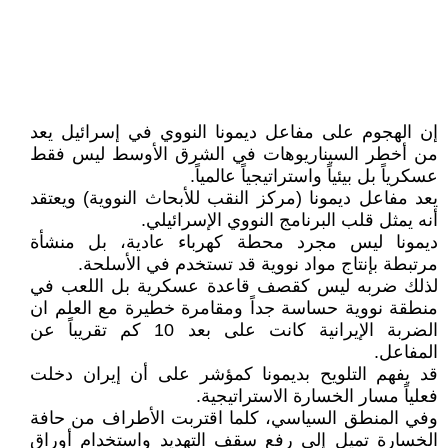
إن ‏الهجوم على مفاعل ديمونا النووي في إسرائيل يعد
من أخطر السيناريوهات في الشرق الأوسط ليس فقط
عسكرياً بل بيئياً واستراتيجياً عالمياً.
يعد مفاعل ديمونا (مركز النقب للأبحاث النووية) ويعتقد
أنه يمثل قلب البرنامج النووي الإسرائيلي.
ديمونا ليس مجرد محطة كهرباء عادية، بل منشأة
مرتبطة بإنتاج مواد نووية قد تستخدم في الأسلحة.
لذلك ضربه ليس كقصف قاعدة عسكرية بل اللعب في
منطقة نووية حساسة جداً ومقامرة خطيرة مع العلم ان
الضربة الإيرانية كانت على بعد ‏10 كم تقريباً عن
المفاعل.
قد يفهم التلويح بديمونا كمؤشر على أن إيران دخلت
فعلياً مسار الخسارة الاستراتيجية.
وفي المنطق السياسي، كلما اقتربت الأطراف من حافة
الخسارة تميل إلى رفع سقف التهديد واستخدام أوراق