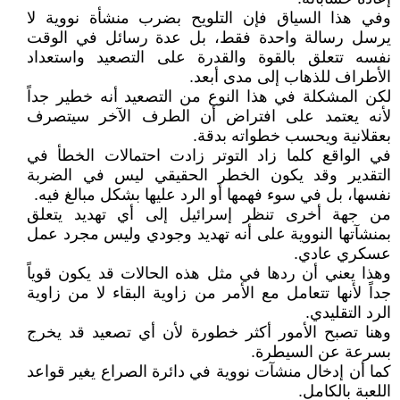
وفي هذا السياق فإن التلويح بضرب منشأة نووية لا
يرسل رسالة واحدة فقط، بل عدة رسائل في الوقت
نفسه تتعلق بالقوة والقدرة على التصعيد واستعداد
الأطراف للذهاب إلى مدى أبعد.
لكن المشكلة في هذا النوع من التصعيد أنه خطير جداً
لأنه يعتمد على افتراض أن الطرف الآخر سيتصرف
بعقلانية ويحسب خطواته بدقة.
في الواقع كلما زاد التوتر زادت احتمالات الخطأ في
التقدير وقد يكون الخطر الحقيقي ليس في الضربة
نفسها، بل في سوء فهمها أو الرد عليها بشكل مبالغ فيه.
من جهة أخرى تنظر إسرائيل إلى أي تهديد يتعلق
بمنشآتها النووية على أنه تهديد وجودي وليس مجرد عمل
عسكري عادي.
وهذا يعني أن ردها في مثل هذه الحالات قد يكون قوياً
جداً لأنها تتعامل مع الأمر من زاوية البقاء لا من زاوية
الرد التقليدي.
وهنا تصبح الأمور أكثر خطورة لأن أي تصعيد قد يخرج
بسرعة عن السيطرة.
كما أن إدخال منشآت نووية في دائرة الصراع يغير قواعد
اللعبة بالكامل.