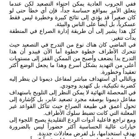
ففي الحروب العادية يمكن احتواء التصعيد لكن عندما
يتعلق الأمر بمواقع حساسة جداً، فإن أي خطأ حتى لو
كان صغيراً قد يؤدي إلى نتائج كبيرة وخطيرة ليس فقط
عسكرياً، بل أيضاً على الناس والبيئة.
كل هذا يشير إلى أن طريقة إدارة الصراع في المنطقة
بدأت تتغير.
في الماضي كان هناك نوع من التدرج في التصعيد حيث
تتحرك الأطراف خطوة خطوة أما الآن فيبدو أن هذا
التدرج بدأ يضعف وأصبح من الممكن القفز إلى مستويات
أعلى من التهديد بشكل أسرع وهذا ما يجعل الوضع أكثر
تعقيداً وخطورة.
وبالتالي أي استهداف مباشر لمفاعل ديمونا لن ينظر إليه
كضربة تكتيكية، بل كتهديد وجودي.
في المحصلة النهائية لا يمكن النظر إلى التلويح باستهداف
مفاعل ديمونا بوصفه مجرد تصعيد عابر، بل كإشارة إلى
تحول أعمق في طبيعة الصراع حيث تتآكل القواعد غير
المعلنة التي كانت تضبط سلوك الأطراف.
ومع تراجع فاعلية أدوات الردع التقليدية يصبح اللجوء إلى
خيارات عالية الحساسية أكثر حضوراً ليس بالضرورة
بهدف استخدامها، بل لفرض معادلات جديدة.