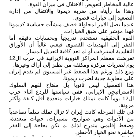
عالية المخاطر لتعويض الاختلال في ميزان القوة.
وهذا ما رأيناه من ضربة ديمونا والانتقال من إدارة
التصعيد إلى خيارات قصوى.
عندما يصل الامر لمحاولة قصف منشآت حساسة كديمونا
فهذا مؤشر على ضيق الخيارات.
القوة الحقيقية تستخدم تدريجياً وبحسابات دقيقة أما
القفز إلى التهديدات القصوى فيعني غالباً أن الأوراق
التقليدية استنزفت أو لم تعد كافية لتعديل المسار.
تعرضت معظم المراكز النووية الإيرانية في حرب ال12
يوم لضربات مركزة ومكثفة من نطنز إلى أراك وغيرها.
ومع ذلك ورغم هذا الضغط غير المسبوق لم تقدم إيران
على محاولة جدية لضرب ديمونا.
هذا التفصيل ليس ثانوياً بل مفتاح لفهم السلوك
الاستراتيجي الايراني، ففي سياستها للردع اثناء حرب
ال12 يوماً كانت تمتلك خيارات متعددة أقل كلفة وأكثر
مرونة.
في تلك المرحلة كانت إيران لا تزال تملك سلماً تصاعدياً
من الأدوات وهي صواريخ، مسيرات، جبهات متعددة،
وضغط إقليمي متدرج لذلك لم تكن بحاجة إلى القفز
مباشرة نحو الخيار الأخطر.