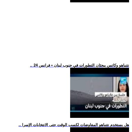
.. نتنياهو وكاتس يبحثان التطورات في جنوب لبنان • فرانس 24
.. هل يستخدم نتنياهو المفاوضات لكسب الوقت حتى الانتخابات الإسرا