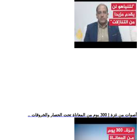
.. أصوات من غزة | 300 يوم من المعاناة تحت الحصار والخروقات