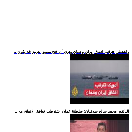
.. واشنطن تترقب اتفاق إيران وعمان وترى أن فتح مضيق هرمز قد يكون
.. الدكتور محمد صالح صدقيان: سلطنة عمان اشترطت توافق الاتفاق مع