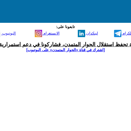
تابعونا على:
لكرام
لينكدإن
الانستغرام
اليوتيوب
ية تحفظ استقلال الحوار المتمدن، فشاركونا في دعم استمرارية 
[اشترك في قناة ‫«الحوار المتمدن» على اليوتيوب]