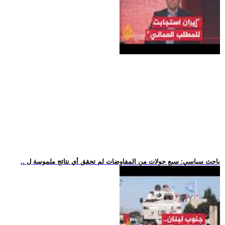
.. باحث سياسي: سبع جولات من المفاوضات لم تحقق أي نتائج ملموسة ل