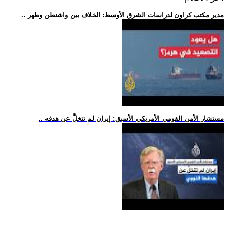
.. مدير مكتب كراون لدراسات الشرق الأوسط: الخلاف بين واشنطن وطهر
.. مستشار الأمن القومي الأمريكي الأسبق: إيران لم تتخلَّ عن هدفه