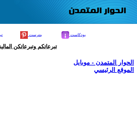
بودكاست
بنترست
تي
تبرعاتكم وتبرعاتكن المال
الحوار المتمدن - موبايل
الموقع الرئيسي