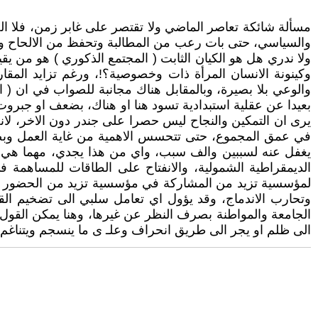
مسألة شائكة تعاصر الماضي ولا تقتصر على غابر زمن، فلا الحا
والسياسي، حتى بات رعب من المطالبة وتحفظ من الالحاح والت
ولا ندري هل هو الكيان الثابت ( المجتمع الذكوري ) هو من يق
وكينونة الانسان المرأة ذات وخصوصية؟!، ورغم تزايد المق
والوعي بلا بصيرة، وبالمقابل هناك مجانبة للصواب في ان ( 
بعيدا عن عقلية استبدادية تسود هنا او هناك، بضعف او جبرو
يرى ان التمكين والنجاح ليس حصرا على جندر دون الاخر، لانه ي
في عمق المجموع، حتى تتحسس الاهمية من غاية العمل وبصرف 
يغفل عنه لسببين والف سبب، واي من هذا يجدي، مهما هي ال
الديمقراطية الشمولية، والانفتاح على الطاقات للمساهمة 
لمؤسسية تزيد من المشاركة في مؤسسية تزيد من الحضور في 
وتحارب الاندماج، وقد يؤول اي تعامل سلبي الى تضخيم القم
الجامعة والمواطنة بصرف النظر عن غيرها، وهنا يمكن القول ا
الى ظلم او يجر الى طريق انحراف وعلـ ى ما ينسجم ويتناغم م