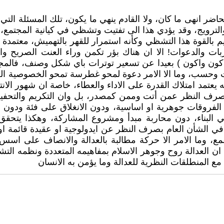
ضر انهى ما كان، ولا القادم ينهي ما يكون، تلك المسئلة التي 
رويج، وقد يؤدي هذا الى تفتيت وتشظي في كيانية المجتمع، وك
يم بالقوة هذا التشظي وكأنه استمرار للقهر بالتهميش، معتمدة 
اربات والدعوات! الا ان هناك بؤر تكمن وراء العنت الصري
اكون واكون ) بعيدا عن تسعير توترات باي شكل وصنف، فالمجت
ت وحسب، وما الا الامر دعوة لمحو غطرسة تمحو الخصوصية الجن
عتمد امتلاك القدرة على الاداء والعطاء، خاصة ان شهور الانتم
النظر عمن أتت وممن كمصدر، بل وان التكريم والتحفيز يتوج
فروقات جوهرية او اساسية، ودون الانغلاق على فئة ودون ش
في البناء، دون محاربة مبدأ ومشروع المشاركة، وهكذا يتحق
الشأن العام بصرف النظر عن ايدولوجية او عقيدة قائمة او
ع، وما الامر الا حركة مطالبة بالعدالة والانصاف على اسس
ن العدالة روح وجوهر الاسلام بمفاهيمه المتعددة ونظمه التشر
ع المنطلقات النظرية للعدالة وما يؤمن به الانسان