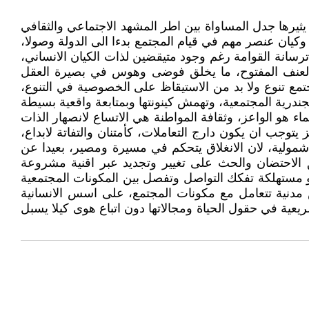
يثيرها جدل المساواة بين اطر المشهد الاجتماعي والثقافي
يان عنصر مهم في قيام المجتمع بدءا الى الدولة وصولا،
ترسانة القوامة رغم وجود متيقضين لذات الكيان الانساني،
ح والعنف المفتوح، ما يخلق فوضى وهوس في بصيرة العقل
مع تنوع ولا بد من الاستيقاظ على الخصوصية في التنوع،
درية المجتمعية، وتهمش كينونتها وبمتابعة واقعية بسيطة
اء هو الواعز، وثقافة المواطنة هي الاتساع لانصهار الذات
ب ان يكون دارج التعاملات، كأمتنان والتفاتة لابداع،
مولية، لان الانغلاق يتحكم في مسيرة ومصير، بعيدا عن
ق الاحتضان والحث على تغيير وتجديد عبر اقنية مشروعة
 مستهلكة تفكك التواصل وتفصل بين المكونات المجتمعية
 مدنية تتعامل مع مكونات المجتمع، على اسس الانسانية
يعية في حقول الحياة ومجالاتها دون اتباع هوى كيلا يسبل