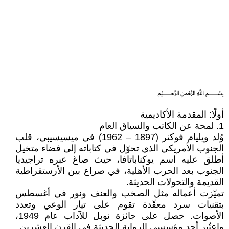
﷽
أولًا: المقدمة الأكاديمية
1. لمحة عن الكاتب والسياق العام
وُلد ويليام فوكنر (1897 – 1962) في ميسيسيبي، قلب
الجنوب الأمريكي الذي تحوّل في كتاباته إلى فضاء متخيل
أطلق عليه اسم يوكناباتافا، حيث صاغ عبره تراجيديا
الجنوب بعد الحرب الأهلية، في صراع بين الأرستقراطية
القديمة والتحولات الحديثة.
تميّزت أعماله مثل الصخب والعنف ونور في أغسطس
بتقنيات سرد معقّدة تقوم على تيار الوعي وتعدد
الأصوات. حصل على جائزة نوبل للآداب عام 1949،
واعتُبر أحد مؤسسي الرواية الحديثة في القرن العشرين.