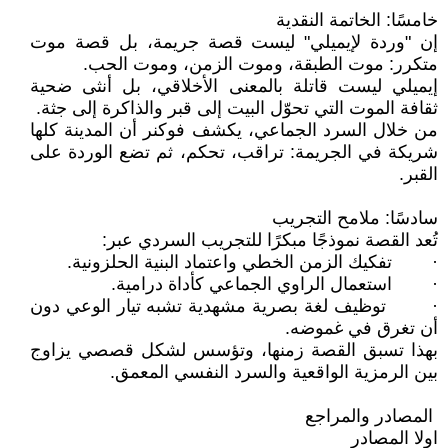
خامسًا: الخاتمة النقدية
إن "وردة لإيميلي" ليست قصة جريمة، بل قصة موت
متكرر: موت الطبقة، وموت الزمن، وموت الحب.
إيميلي ليست قاتلة بالمعنى الأخلاقي، بل أنثى ضحية
ثقافة الموت التي تحوّل البيت إلى قبر والذاكرة إلى جثة.
من خلال السرد الجماعي، يكشف فوكنر أن المدينة كلها
شريكة في الجريمة: تراقب، تحكم، ثم تضع الوردة على
القبر.
سادسًا: ملامح التجريب
تُعد القصة نموذجًا مبكرًا للتجريب السردي عبر:
· تفكيك الزمن الخطي واعتماد البنية الحلزونية.
· استعمال الراوي الجماعي كأداة درامية.
· توظيف لغة بصرية مشهدية تشبه تيار الوعي دون
أن تغرق في غموضه.
بهذا تسبق القصة زمنها، وتؤسس لشكل قصصي يزاوج
بين الرمزية الواقعية والسرد النفسي المعمق.
المصادر والمراجع
اولا المصادر