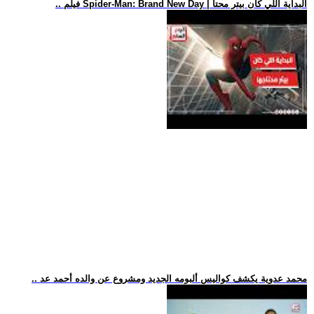
.. فيلم Spider-Man: Brand New Day | البداية اللي كان بيتر محتا
.. محمد عدوية يكشف كواليس ألبومه الجديد ومشروع عن والده أحمد عد