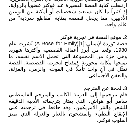
ارتبطت كتابة القصة القصيرة عند فوكنر عضوياً بالرواية،
إذ كثيراً ما كان يستعيد شخصيات أو أمكنة بين النوعين
الأدبيين، مما يجعل قصصه بمثابة "مقاطع سردية" من
عالم واحد.
2. موقع القصة في تجربة فوكنر
قصة "وردة لإيميلي"[1](A Rose for Emily) نُشرت عام
1930، وتُعد من أبرز أعماله القصصية وأكثرها شهرة.
وهي جزء من المجموعة التي تحمل الاسم نفسه، ما
يمنحها مكانة محورية كمفتاح لتجربته القصصية. القصة
تمثّل في آنٍ واحد تأملًا في الموت، والزمن، والعزلة،
والتعفن الاجتماعي.
3. لمحة عن المترجم
قام بترجمتها إلى العربية الكاتب والمترجم الفلسطيني
سامر أبو هواش، الذي يمتاز بترجماته الأدبية الدقيقة
للشعر والنثر الأمريكيين، وقد حافظ في ترجمته على
الإيقاع البطيء والمشحون بالغبار والعزلة الذي يميز
أسلوب فوكنر.