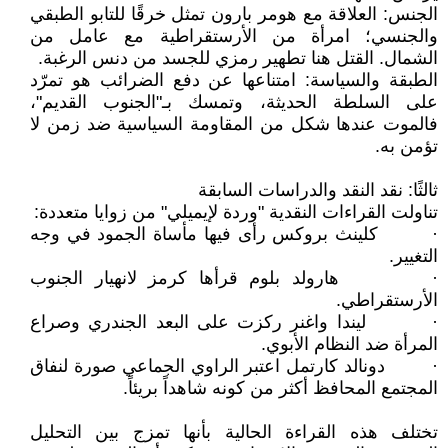
الجنس: العلاقة مع هومر بارون تمثل خرقًا للتابو الطبقي
والجنسي؛ امرأة من الأرستقراطية مع عامل من
الشمال. القتل هنا تطهير رمزي للجسد من دنس الرغبة.
الطبقة والسياسة: امتناعها عن دفع الضرائب هو تمرّد
على السلطة الحديثة، وتمسك بـ"الجنوب القديم"،
فالموت عندها شكل من المقاومة السياسية ضد زمن لا
تؤمن به.
ثالثًا: نقد النقد والدراسات السابقة
تناولت القراءات النقدية "وردة لإيميلي" من زوايا متعددة:
· كلينث بروكس رأى فيها مأساة الجمود في وجه
التغيير.
· هارولد بلوم قرأها كرمز لانهيار الجنوب
الأرستقراطي.
· ليندا واغنر ركزت على البعد الجندري وصراع
المرأة ضد النظام الأبوي.
· دونالد كارتمل اعتبر الراوي الجماعي صورة لنفاق
المجتمع المحافظ أكثر من كونه شاهداً بريئاً.
تختلف هذه القراءة الحالية بأنها تمزج بين التحليل