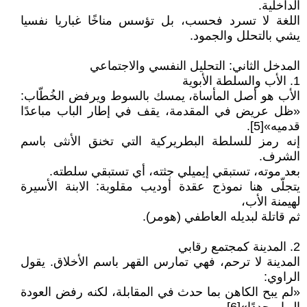
الداخلية.
اللغة لا تسرد فحسب، بل تؤسس مناخًا غباريا نفسيا
يشي بالتحلل والجمود.
المدخل الثاني: التحليل النفسي والاجتماعي
1. الأب والسلطة الأبوية
الأب هو أصل المأساة، يمسك بالسوط ويرفض الخُطّاب:
«ظل عريض في المقدمة، يقف في إطار الباب مباعدًا
قدميه»[5].
إنه رمز للسلطة البطريركية التي تخنق الأنثى باسم
الشرف.
بعد موته، تستبقي إيميلي جثته، أي تستبقي سلطته.
يتجلّى هنا نموذج عقدة أوديب مقلوبة: الابنة الأسيرة
لهيمنة الأب،
ثم قاتلة لبديله العاطفي (هومر).
2. المدينة كمجتمع رقابي
المدينة لا ترحم، فهي تمارس القهر باسم الأخلاق. يقول
الراوي:
«لم يبح الكاهن بما حدث في المقابلة، لكنه رفض العودة