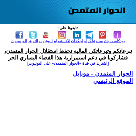
تابعونا على:
بودكاست
بنترست
تيلكرام
لينكدإن
الانستغرام
اليوتيوب
التويتر
الفيسبوك
تبرعاتكم وتبرعاتكن المالية تحفظ استقلال الحوار المتمدن،
فشاركونا في دعم استمرارية هذا الفضاء اليساري الحر
[اشترك في قناة ‫«الحوار المتمدن» على اليوتيوب]
الحوار المتمدن - موبايل
الموقع الرئيسي