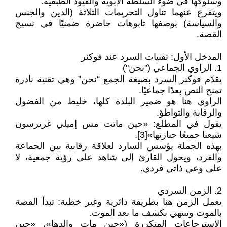
وسلوكها في ضوء السلطة الأبوية والقيود الطبقية.
ويتفرع عنهما تناول التحريمات الثلاثة (الدين والجنس
والسياسة) بوصفها تابوهات حاضرة ضمنيًا في نسيج
القصة.
المدخل الأول: تقنيات السرد عند فوكنر
1. الراوي الجماعي ("نحن")
يقدّم فوكنر السرد بصيغة الجمع “نحن” وهي تقنية نادرة
تمنح النص بعدًا جماعيًا.
الراوي هنا هو ضمير البلدة كلها، خليط من الفضول
والرقابة والتواطؤ.
يقول في المطلع: «حين ماتت مس إميلي غريرسون
شيعنا جميعًا جنازتها»[3].
بهذه الجملة يؤسس السارد لعلاقة رقابية بين الجماعة
والفرد، ويحول القارئ إلى شاهد على رؤية جمعية، لا
على وعي ذاتي فردي.
2. الزمن السردي
يعمل الزمن هنا بطريقة دائرية وغير خطية: تبدأ القصة
بالموت وتنتهي بكشف ما بعد الموت.
الاسترجاعات المتكررة («حين مات والدها»، «حين