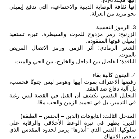
إليها مجددًا»[6].
إنها ثقافة الوصاية الدينية والاجتماعية، التي تدفع إيميلي
نحو مزيد من العزلة.
3. الرموز النفسية
الزرنيخ: رمز مزدوج للموت والسيطرة. عبره تستعيد
إيميلي قوتها المفقودة.
الشعر الرمادي: أثر الزمن ورمز الاتصال المريض
بالموت.
النافذة: الفاصل بين الداخل والخارج، بين الحي والميت.
4. الجنون كآلية بقاء
رفضها الاعتراف بموت أبيها وهومر ليس جنونًا فحسب،
بل آلية دفاع ضد الفقد.
التحليل النفسي يكشف أن القتل في القصة ليس رغبة
في التدمير، بل في تجميد الزمن والحب معًا.
المدخل الثالث: التابوهات (الدين – الجنس – الطبقة)
الدين: يظهر في نبرة الوعظ الأخلاقي والرقابة على
سلوكها. القس الذي "أنذرها" يرمز لحدود المقدس الذي
يرفض الانتهاك.