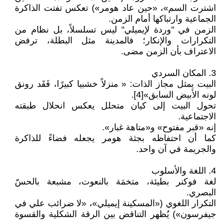
اشترت السم»، «حين عاد هومر») تعكس تفتت الذاكرة
الجماعية وارتباكها أمام الزمن.
الزمن في "وردة لإيميلي" ليس تسلسلاً، بل نظام من
التكرارات والإنكار؛ فالمدينة مثل البطلة، ترفض
الاعتراف بأن الزمن مضى.
3. المكان السردي
البيت يمثل مجاز الذات: « منزلاً خشبيا كبيرًا، فَقَد رونق
لونه الأبيض السابق»[4].
تحول البيت إلى كيان متحلل يعكس انحلال طبقته
الاجتماعية.
إنه «قبر مفتوح» و«متاهة غبار».
كما أن احتفاظه بجثة هومر يجعله فضاءً للذاكرة
والجريمة في آن واحد.
4. اللغة والأسلوب
لغة فوكنر بطيئة، متخمَة بالنعوت، مشبعة بالحسّ
البصري.
التكرار اللغوي («المسكينة إيميلي»، «لا ضرائب علي في
جيفرسون») يُظهر التناقض بين الرقة الشكلية والقسوة