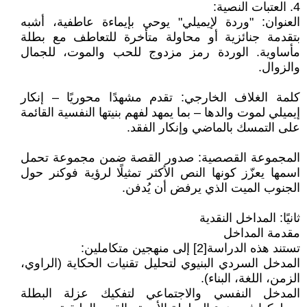
4. العتبات النصية:
العنوان: "وردة لإيميلي" يوحي بإيماءة عاطفية، أشبه
بتقدمة جنائزية أو محاولة متأخرة للتعاطف مع بطلة
مأساوية. الوردة رمز مزدوج للحب والموت، للجمال
والزوال.
كلمة الغلاف الخارجي: تقدم مشهدًا محوريًا – إنكار
إيميلي لموت والدها – بما يمهد لفهم بنيتها النفسية القائمة
على التمسك بالماضي وإنكار الفقد.
المجموعة القصصية: صدور القصة ضمن مجموعة تحمل
اسمها يعزّز كونها النص الأكثر تمثيلًا لرؤية فوكنر حول
الجنوب الميت الذي يرفض أن يُدفن.
ثانيًا: المداخل النقدية
مقدمة المداخل
تستند هذه الدراسة[2] إلى منهجين متكاملين:
المدخل السردي البنيوي لتحليل تقنيات الحكاية (الراوي،
الزمن، اللغة، البناء).
المدخل النفسي والاجتماعي لتفكيك عزلة البطلة