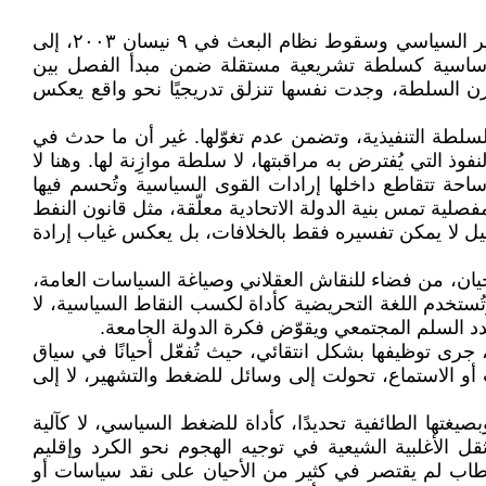
لم تعد أزمة مجلس النواب العراقي مجرد تعثر في الأداء أو ضعف في الكفاءة، بل تحولت، بعد أكثر من عقدين علی التغییر السیاسي وسقوط نظام البعث في ٩ نیسان ٢٠٠٣، إلى
لأساسية كسلطة تشريعية مستقلة ضمن مبدأ الفصل بين
زن السلطة، وجدت نفسها تنزلق تدريجيًا نحو واقع يعكس
سلطة التنفيذية، وتضمن عدم تغوّلها. غير أن ما حدث في
وذ التي يُفترض به مراقبتها، لا سلطة موازِنة لها. وهنا لا
ة تتقاطع داخلها إرادات القوى السياسية وتُحسم فيها
لية تمس بنية الدولة الاتحادية معلّقة، مثل قانون النفط
عطيل لا يمكن تفسيره فقط بالخلافات، بل يعكس غياب إرادة
ان، من فضاء للنقاش العقلاني وصياغة السياسات العامة،
تُستخدم اللغة التحريضية كأداة لكسب النقاط السياسية، لا
هدد السلم المجتمعي ويقوّض فكرة الدولة الجامعة.
جرى توظيفها بشكل انتقائي، حيث تُفعّل أحيانًا في سياق
أو الاستماع، تحولت إلى وسائل للضغط والتشهير، لا إلى
تها الطائفية تحديدًا، كأداة للضغط السياسي، لا كآلية
الأغلبية الشيعية في توجيه الهجوم نحو الکرد وإقليم
اب لم يقتصر في كثير من الأحيان على نقد سياسات أو