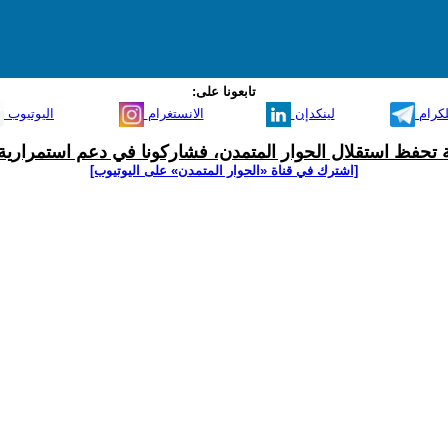
تابعونا على:
لكرام
لينكدإن
الانستغرام
اليوتيوب
ية تحفظ استقلال الحوار المتمدن، فشاركونا في دعم استمرارية 
[اشترك في قناة ‫«الحوار المتمدن» على اليوتيوب]