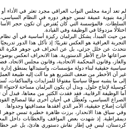
أزمة بنيوية عميقة تمس جوهر دوره في النظام السياسي،
السلطات. فالمؤسسة التي كان يُفترض أن تكون حجر الأساس 
اختلالًا مزدوجًا في الوظيفة وفي القيادة.
من حيث المبدأ، يشكل البرلمان ركيزة أساسية في أي نظام دي
التجربة العراقية هو العكس تقريبًا؛ إذ تآكل هذا الدور تدريجي
نتحدث عن خلل جزئي، بل عن انحراف في جوهر فكرة الفصل بي
صراعاتها خارج الأطر الدستورية. هذا الانحراف انعكس بوضوح ع
والغاز، وقانون المحكمة الاتحادية، وقانون مجلس الاتحاد، فض
سياسية حقيقية لبناء دولة مؤسسات، واستبدالها بمنطق إدارة ا
غير أن الأخطر من ضعف التشريع هو ما آلت إليه طبيعة العم
إلى ما يشبه سوقًا سياسيًا مفتوحًا للمزايدات والمناكفات، تُ
كوسيلة لإنتاج حلول. وبدل أن يكون البرلمان مساحة لاحتواء ال
أما الوظيفة الرقابية، فقد فقدت الكثير من معناها، فبدل أ
الصراع السياسي، وتُعطّل في أحيان أخرى تبعًا لمصالح القو
آليات إصلاح حقيقية، الأمر الذي أفقدها مصداقيتها وجدواها.
وفي سياق هذا الانحدار، برزت ظاهرة خطيرة تمس جوهر التواز
ديمقراطية. إذ شهدت بعض المواقف والخطابات داخل المجلس
كردستان، ليس في إطار نقاش دستوري هادئ، بل عبر خطاب 