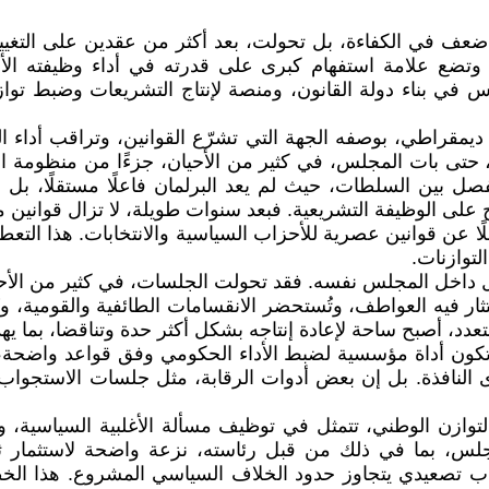
 وتضع علامة استفهام كبرى على قدرته في أداء وظيفته ا
في بناء دولة القانون، ومنصة لإنتاج التشريعات وضبط توا
مقراطي، بوصفه الجهة التي تشرّع القوانين، وتراقب أداء ال
ًا، حتى بات المجلس، في كثير من الأحيان، جزءًا من منظومة النف
ن السلطات، حيث لم يعد البرلمان فاعلًا مستقلًا، بل ساح
لى الوظيفة التشريعية. فبعد سنوات طويلة، لا تزال قوانين مفص
لًا عن قوانين عصریة للأحزاب السیاسیة والانتخابات. هذا الت
لتوازنات.
ل داخل المجلس نفسه. فقد تحولت الجلسات، في كثير من الأحي
ستثار فيه العواطف، وتُستحضر الانقسامات الطائفية والقومية، و
تعدد، أصبح ساحة لإعادة إنتاجه بشكل أكثر حدة وتناقضا، بما ي
ن تكون أداة مؤسسية لضبط الأداء الحكومي وفق قواعد واضحة، 
ى النافذة. بل إن بعض أدوات الرقابة، مثل جلسات الاستجواب 
ن الوطني، تتمثل في توظيف مسألة الأغلبية السياسية، وبصيغ
، بما في ذلك من قبل رئاسته، نزعة واضحة لاستثمار ثقل 
تصعيدي يتجاوز حدود الخلاف السياسي المشروع. هذا الخط