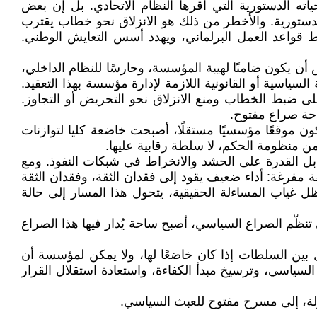
اته الدستورية التي أقرها النظام الاتحادي. بل إن بعض
 الدستورية. والأخطر من ذلك هو الانزلاق نحو خطاب يقترب
 قواعد العمل البرلماني، ويهدد أسس التعايش الوطني.
 أن يكون ضامنًا لهيبة المؤسسة، وحارسًا للنظام الداخلي،
سياسية أو القانونية اللازمة لإدارة مؤسسة بهذا التعقيد.
ضبط الخطاب ومنع الانزلاق نحو التحريض أو التجاوز.
احة صراع مفتوح.
 موقعًا مؤسسيًا مستقلًا، أصبحت خاضعة کلیا لتوازنات
ن منظومة الحكم، لا سلطة رقابية عليها.
 حيث لم تکن الكفاءة والخبرة هي المعيار، بل القدرة على الحشد والانخراط في شبكات النفوذ. ومع
مفرغة: أداء ضعيف يقود إلى فقدان الثقة، وفقدان الثقة
ظل غياب المساءلة الحقيقية، يتحول هذا المسار إلى حالة
نظّم الصراع السياسي، أصبح ساحة يُدار فيها هذا الصراع
ل بين السلطات إذا كان خاضعًا لها، ولا يمكن لمؤسسة أن
لسياسي، وترسيخ مبدأ الكفاءة، واستعادة استقلال القرار
لدولة، إلى مسرح مفتوح للعبث السياسي.