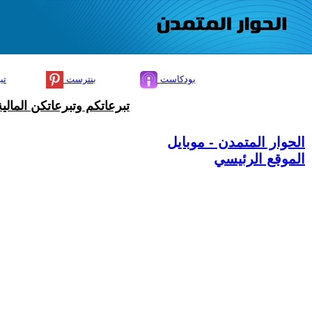
بودكاست
بنترست
تي
تبرعاتكم وتبرعاتكن المال
الحوار المتمدن - موبايل
الموقع الرئيسي