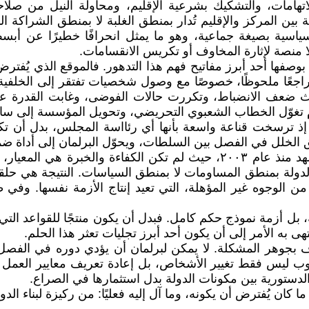
تهامات، والتشكيك بشرعية الإقليم، ومحاولة النيل من صلاحي
ة بين المركز والإقليم تُدار بمنطق الغلبة لا بمنطق الشراكة
سية بصيغة جماعية، وهو ما يمثل انحرافًا خطيرًا عن أبسط
 منصة لإثارة المخاوف أو تكريس الانقسامات.
وصفها أحد أبرز مفاتيح فهم هذا التدهور. فالموقع الذي يُفترض
راجعًا ملحوظًا، خصوصًا مع وصول شخصيات تفتقر إلى الخلفية ال
ضعف الانضباط، وتكررت حالات الفوضى، وغابت القدرة على 
مام تغوّل الخطاب الشعبوي التحریضي، وتحويل المؤسسة إلى س
 ترسخت قناعة واسعة بأنها أي رئااسة المجلس، بدل أن تكون
 الخلل في الفصل بين السلطات، ويحوّل البرلمان إلى أداة ضم
هذا الواقع يرتبط بطبيعة النخب السياسية التي تصدرت المشهد منذ عام ٢٠٠٣،
دولة بمنطق المساومات لا بمنطق السياسات. النتيجة هي حلقة 
ن الوجوه غير المؤهلة، التي تعيد إنتاج الأزمة نفسها. وفي 
 أزمة نموذج حكم كامل. فبدل أن يكون منتجًا للقواعد التي ت
هى به الأمر إلى أن يكون أحد أبرز تجليات تعثر هذا الحلم.
تراف بجوهر المشكلة. لا يمكن لبرلمان أن يؤدي دوره في الفص
لوب ليس فقط تغيير الأشخاص، بل إعادة تعريف معايير العمل ا
لدستورية بين مكونات الدولة بدل استثمارها في الصراع.
 كان يُفترض أن يكونه، وما آل إليه فعليًا: من ركيزة لبناء ا