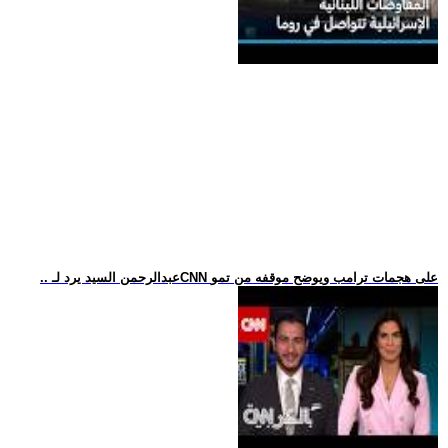
.. عبدالرحمن السيد يرد لـCNN على هجمات ترامب ويوضح موقفه من تمو