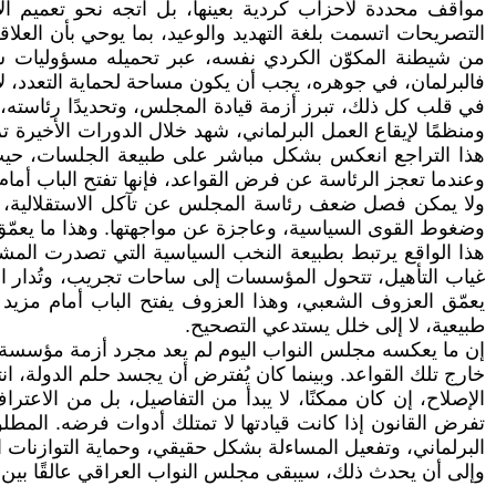
مواقف محددة لأحزاب كردية بعينها، بل اتجه نحو تعميم الا
التصريحات اتسمت بلغة التهديد والوعيد، بما يوحي بأن العلاق
من شيطنة المكوّن الكردي نفسه، عبر تحميله مسؤوليات سيا
فالبرلمان، في جوهره، يجب أن يكون مساحة لحماية التعدد، لا
في قلب كل ذلك، تبرز أزمة قيادة المجلس، وتحديدًا رئاستە، ب
ومنظمًا لإيقاع العمل البرلماني، شهد خلال الدورات الأخيرة ت
هذا التراجع انعكس بشكل مباشر على طبيعة الجلسات، حيث 
وعندما تعجز الرئاسة عن فرض القواعد، فإنها تفتح الباب أ
ولا يمكن فصل ضعف رئاسة المجلس عن تآكل الاستقلالية، إذ
وضغوط القوى السياسية، وعاجزة عن مواجهتها. وهذا ما يعمّق
غياب التأهيل، تتحول المؤسسات إلى ساحات تجريب، وتُدار ال
يعمّق العزوف الشعبي، وهذا العزوف يفتح الباب أمام مزيد م
طبيعية، لا إلى خلل يستدعي التصحيح.
إن ما يعكسه مجلس النواب اليوم لم يعد مجرد أزمة مؤسسة، بل
خارج تلك القواعد. وبينما كان يُفترض أن يجسد حلم الدولة، انت
الإصلاح، إن كان ممكنًا، لا يبدأ من التفاصيل، بل من الاع
تفرض القانون إذا كانت قيادتها لا تمتلك أدوات فرضه. المط
البرلماني، وتفعيل المساءلة بشكل حقيقي، وحماية التوازنات ا
وإلى أن يحدث ذلك، سيبقى مجلس النواب العراقي عالقًا بين ما