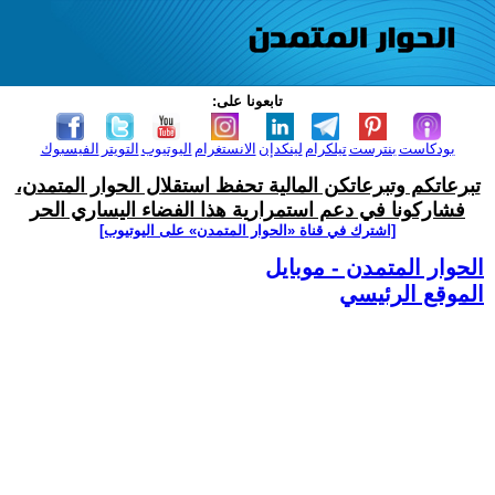
تابعونا على:
بودكاست
بنترست
تيلكرام
لينكدإن
الانستغرام
اليوتيوب
التويتر
الفيسبوك
تبرعاتكم وتبرعاتكن المالية تحفظ استقلال الحوار المتمدن،
فشاركونا في دعم استمرارية هذا الفضاء اليساري الحر
[اشترك في قناة ‫«الحوار المتمدن» على اليوتيوب]
الحوار المتمدن - موبايل
الموقع الرئيسي