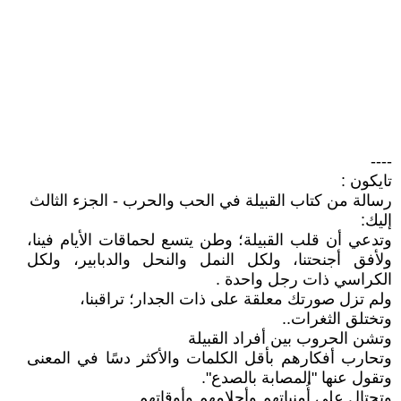
----
تايكون :
رسالة من كتاب القبيلة في الحب والحرب - الجزء الثالث
إليك:
وتدعي أن قلب القبيلة؛ وطن يتسع لحماقات الأيام فينا،
ولأفق أجنحتنا، ولكل النمل والنحل والدبابير، ولكل
الكراسي ذات رجل واحدة .
ولم تزل صورتك معلقة على ذات الجدار؛ تراقبنا،
وتختلق الثغرات..
وتشن الحروب بين أفراد القبيلة
وتحارب أفكارهم بأقل الكلمات والأكثر دسًا في المعنى
وتقول عنها "المصابة بالصدع".
وتحتال على أُمنياتهم وأحلامهم وأوقاتهم..