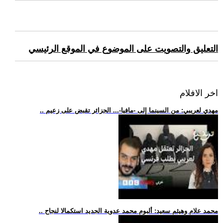
التعليق والتصويت على الموضوع في الموقع الرئيسي
اخر الافلام
.. مهدي لعريبي: من السينما إلى -مافيا-... الجزائر تقبض على زعيم
.. محمد علام وهيثم سعيد: ألبوم محمد عدوية الجديد استكمالا لنجاح