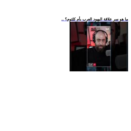
.. ما هو سر علاقة اليهود العرب بأم كلثوم؟