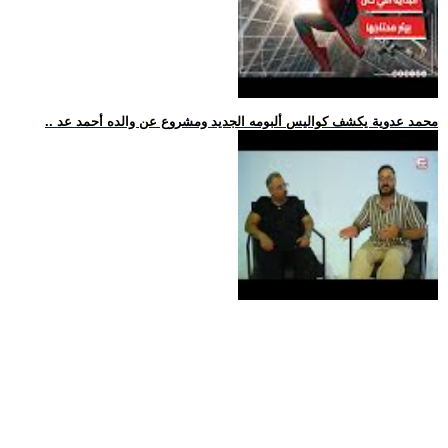
.. محمد عدوية يكشف كواليس ألبومه الجديد ومشروع عن والده أحمد عد