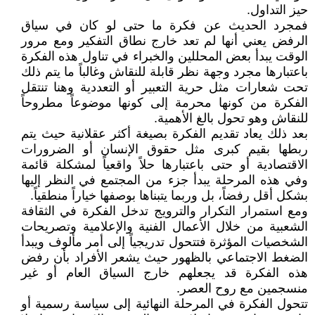
حيز التداول.
فمجرد الحديث عن فكرة ما حتى لو كان في سياق
الرفض يعني أنها لم تعد خارج نطاق التفكير ومع مرور
الوقت يبدأ بعض المحللين والخبراء في تناول هذه الفكرة
باعتبارها مجرد وجهة نظر قابلة للنقاش وغالباً ما يتم ذلك
تحت شعارات مثل حرية التعبير أو التعددية وهنا تنتقل
الفكرة من كونها محرمة إلى كونها موضوعاً مطروحاً
للنقاش وهو تحول بالغ الأهمية.
بعد ذلك يعاد تقديم الفكرة بصيغة أكثر عقلانية حيث يتم
ربطها بقيم كبرى مثل حقوق الإنسان أو الضرورات
الاقتصادية أو حتى باعتبارها حلاً واقعياً لمشكلة قائمة
وفي هذه المرحلة يبدأ جزء من المجتمع في النظر إليها
بشكل أقل رفضاً، بل وربما يتبناها بوصفها خياراً منطقياً.
ومع استمرار التكرار والترويج تدخل الفكرة في الثقافة
الشعبية من خلال الأعمال الفنية والإعلامية وتصريحات
الشخصيات المؤثرة فتتحول تدريجياً إلى أمر مألوف ويبدأ
الضغط الاجتماعي بالظهور حيث يشعر الأفراد بأن رفض
هذه الفكرة قد يجعلهم خارج السياق العام أو غير
منسجمين مع روح العصر.
تتحول الفكرة في المرحلة النهائية إلى سياسة رسمية أو