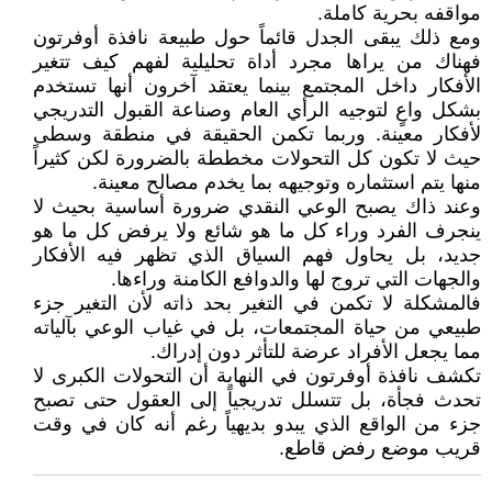
مواقفه بحرية كاملة.
ومع ذلك يبقى الجدل قائماً حول طبيعة نافذة أوفرتون
فهناك من يراها مجرد أداة تحليلية لفهم كيف تتغير
الأفكار داخل المجتمع بينما يعتقد آخرون أنها تستخدم
بشكل واعٍ لتوجيه الرأي العام وصناعة القبول التدريجي
لأفكار معينة. وربما تكمن الحقيقة في منطقة وسطى
حيث لا تكون كل التحولات مخططة بالضرورة لكن كثيراً
منها يتم استثماره وتوجيهه بما يخدم مصالح معينة.
وعند ذاك يصبح الوعي النقدي ضرورة أساسية بحيث لا
ينجرف الفرد وراء كل ما هو شائع ولا يرفض كل ما هو
جديد، بل يحاول فهم السياق الذي تظهر فيه الأفكار
والجهات التي تروج لها والدوافع الكامنة وراءها.
فالمشكلة لا تكمن في التغير بحد ذاته لأن التغير جزء
طبيعي من حياة المجتمعات، بل في غياب الوعي بآلياته
مما يجعل الأفراد عرضة للتأثر دون إدراك.
تكشف نافذة أوفرتون في النهاية أن التحولات الكبرى لا
تحدث فجأة، بل تتسلل تدريجياً إلى العقول حتى تصبح
جزء من الواقع الذي يبدو بديهياً رغم أنه كان في وقت
قريب موضع رفض قاطع.