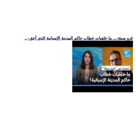
.. -غزو سبتة-... ما خلفيات خطاب حاكم المدينة الإسبانية الذي أعق