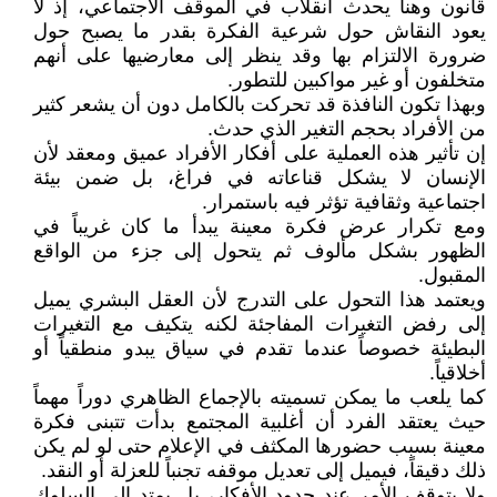
قانون وهنا يحدث انقلاب في الموقف الاجتماعي، إذ لا
يعود النقاش حول شرعية الفكرة بقدر ما يصبح حول
ضرورة الالتزام بها وقد ينظر إلى معارضيها على أنهم
متخلفون أو غير مواكبين للتطور.
وبهذا تكون النافذة قد تحركت بالكامل دون أن يشعر كثير
من الأفراد بحجم التغير الذي حدث.
إن تأثير هذه العملية على أفكار الأفراد عميق ومعقد لأن
الإنسان لا يشكل قناعاته في فراغ، بل ضمن بيئة
اجتماعية وثقافية تؤثر فيه باستمرار.
ومع تكرار عرض فكرة معينة يبدأ ما كان غريباً في
الظهور بشكل مألوف ثم يتحول إلى جزء من الواقع
المقبول.
ويعتمد هذا التحول على التدرج لأن العقل البشري يميل
إلى رفض التغيرات المفاجئة لكنه يتكيف مع التغيرات
البطيئة خصوصاً عندما تقدم في سياق يبدو منطقياً أو
أخلاقياً.
كما يلعب ما يمكن تسميته بالإجماع الظاهري دوراً مهماً
حيث يعتقد الفرد أن أغلبية المجتمع بدأت تتبنى فكرة
معينة بسبب حضورها المكثف في الإعلام حتى لو لم يكن
ذلك دقيقاً، فيميل إلى تعديل موقفه تجنباً للعزلة أو النقد.
ولا يتوقف الأمر عند حدود الأفكار، بل يمتد إلى السلوك