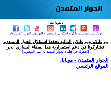
تابعونا على:
بودكاست
بنترست
تيلكرام
لينكدإن
الانستغرام
اليوتيوب
التويتر
الفيسبوك
تبرعاتكم وتبرعاتكن المالية تحفظ استقلال الحوار المتمدن،
فشاركونا في دعم استمرارية هذا الفضاء اليساري الحر
[اشترك في قناة ‫«الحوار المتمدن» على اليوتيوب]
الحوار المتمدن - موبايل
الموقع الرئيسي