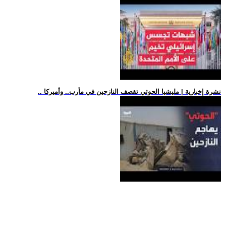
.. نشرة إخبارية | مليشيا الحوثي تقصف النازحين في مأرب.. وأميركا