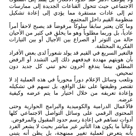
الاجتماعي حيث تتحول القناعات الجديدة إلى ممارسات
ثم إلى عادات مستقرة مما يؤدي إلى إعادة تشكيل
منظومة القيم داخل المجتمع.
وما كان يعتبر سابقاً سلوكاً مرفوضاً قد يصبح لاحقاً أمراً
عادياً، بل وربما مطلوباً وهو ما يخلق في كثير من الأحيان
حالة من التوتر أو الصراع بين الأجيال أو بين التيارات
الفكرية المختلفة.
فالتغير السريع في القيم قد يولد شعوراً لدى بعض الأفراد
بأن هويتهم مهددة فيدفعهم ذلك إلى التشدد أو الرفض
المطلق بينما يندفع آخرون نحو تبني كل جديد دون
تمحيص.
وتلعب وسائل الإعلام دوراً محورياً في هذه العملية إذ لا
تقتصر وظيفتها على نقل الواقع، بل تسهم في تشكيله
وإعادة تعريفه من خلال اختيار ما يتم عرضه وكيفية
عرضه.
فالأعمال الدرامية والكوميدية والبرامج الحوارية وحتى
المحتوى الرقمي على وسائل التواصل الاجتماعي كلها
أدوات تساهم في إعادة رسم حدود المقبول والمرفوض.
وغالباً ما يكون هذا التأثير غير مباشر بحيث لا يشعر الفرد
بأنه يتعرض لعملية تغيير ممنهجة، بل يظن أنه يتبنى