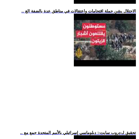
.. الاحتلال يشن حملة اقتحامات واعتقالات في مناطق عدة بالضفة الغ
.. تحقيق لـ-دروب سايت-: دبلوماسي إسرائيلي بالأمم المتحدة جمع مع