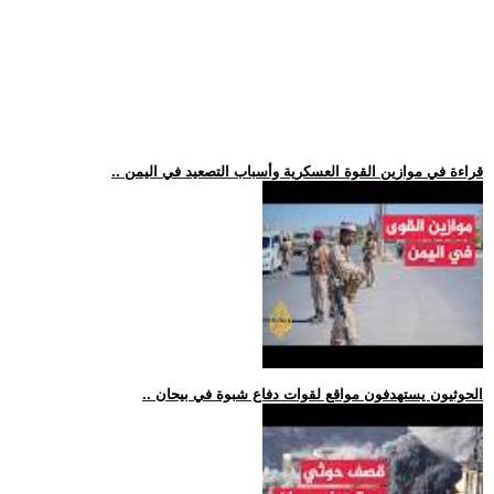
.. قراءة في موازين القوة العسكرية وأسباب التصعيد في اليمن
.. الحوثيون يستهدفون مواقع لقوات دفاع شبوة في بيحان