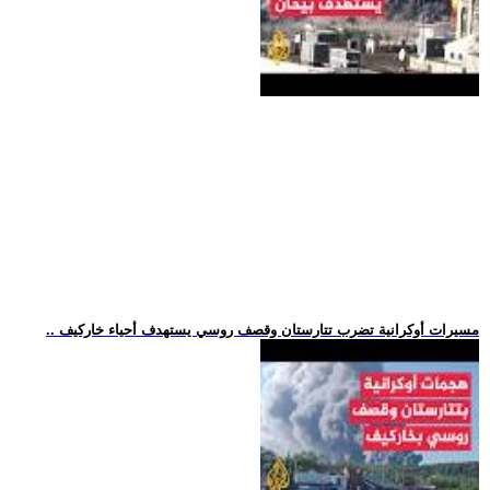
.. مسيرات أوكرانية تضرب تتارستان وقصف روسي يستهدف أحياء خاركيف