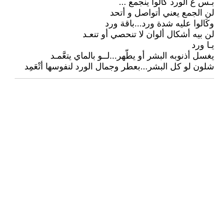
بـس ع الورد كَالوا ينجمع ...
لن الجمع يعني أتواصل و أتحد
وكَالوا عليه شدة ورد...باقة ورد
لن بيه أشكال ألوان لا تنحصي أو تنعـد
يـا ورد
يغسل أذنوبه البشر أو يطّهر...لــو بالماي يتعَّمـد
شلون لو كل البشر...بعطر وجمال الورد لنفوسها أتْعَمِد