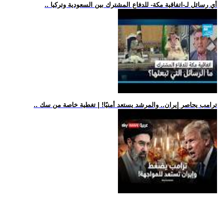
.. أي رسائل لـ-اتفاقية مكة- للدفاع المشترك بين السعودية وتركيا
.. ترامب يحاصر إيران.. والمرشد يستعد أمنيًا! | تغطية خاصة من سك