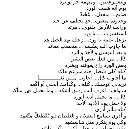
وينشـرعطر... وميهمه حر لو برد
يوم أنه شفت الورد
ضايج... منفعل... مْحْتدْ
وخدوده متغيره...خدٍ يختلف عن خـد
وراسه للأرض ملتوي... مرتد
استفسرت .....يا ورد
تزعل علينه يا ورد....زعلك يهد الحيل هد
ما جاوب الله يسَّلمه ....متعصب معاند
و بعد التوسل والأخذ و الرد
كَال...من فعل بعض البشر
بعض الورد راح يعوفنه ويشرد
كَتله كَلي شصار حته منزعج هلكَد
ما أجاوب كَال... أجاوب مـــن بَعَــــــــــــــدْ
تريدني اتوسلك...كَتله... وكَدامك أنحني أو أكَعد
سـولف...اعرف أنت رقيق أشكَد... وما تحمل قهر متأكد
كَال... ما يحمل أذيه الورد
ولا حمل يوم الأذيه ألأحد
كَتله تتألم أدري ...
و أدري تسامح الغفلان و الغلطان لـو يْكَطَعكْ مَتْعَمِد
وكل يوم يتكرر مثل هـالمشهد
وانت تحملت من هذا....أكبر...وأكثر وأشد