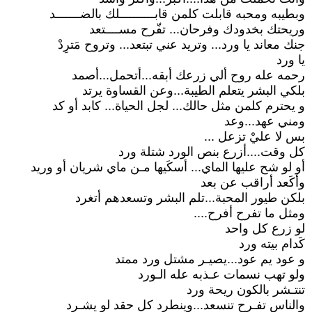
وبطيبه ومحبه قابلت كلمن قابــــــــــلك بالضـــــــد
وريحتك بخدودك وفرحان... تفّرح مســــتعد
جنك معاند يا ورد... وتريد عني تبتعد... وتروح مَترِدْ
يا ورد
رحمه عله روح ألي زرعك أبقه...أتحمل...أصمد
بلكي البشر يتعلم الطيبة...وعن القساوة يرتد
و يحترم كلمن مثل حالك... لجل الحياة... كابد أو كد
ومني عهد...وعد
بس لا عليْ تزعل ...
كل وقت....أزرع بنص الورد شتلة ورد
أو لو شح عليها الماي... أسكَيها مـن ماي شريان أو وريد
وأكَعد أراقب عن بعد
بلكن طيور المحبة...تلم البشر وتسعدهم أتغرد
ومثل ما تفرح أفرح....
لو زرع كل واحد
كَدام بيته ورد
و عود يم عود...يصيـر مشتل ورد ممتد
ولو تهب نسمات عـذبه عله الـورد
تنتـشر بالكون ريحة ورد
والناس تفـرح تنسعد...وينطرد كل حقد لو يشـرد