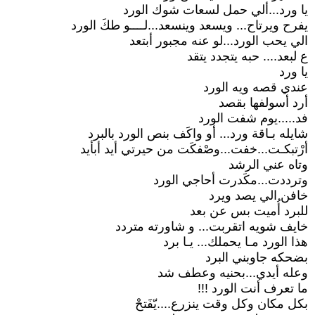
يا ورد...ألي حمل لسعات شوك الورد
يفرح ويرتاح... ويسعد وينسعد...لــــو طكَ الورد
الي يحب الورد...لو عنه مجبور أبتعد
ع لبعد.... حبه يتجدد يتقد
يا ورد
عندي قصه ويه الورد
أرد أسولفها بقصد
فد.....يوم شفت الورد
شايله بـاقة ورد... أو واكَف بنص الورد بالبرد
أرْتبكـت...خفت...وصْفكَت من حيرتي أيد أبأيد
وتاه عني الرشد
وترددت...مكَدرت أحاجي الورد
خافن الي يصد ويرد
للبرد أُميت بس عن بعد
خايف شويه اتقربت... و شاورته متردد
هذا الورد مـا يحملك... يـا برد
بضحكه جاوبني البرد
وعله أيدي...بحنيه وعطف شد
ما تعرف أنت الورد !!!
بكل مكان وكل وقت ينزرع....يّفَتحْ