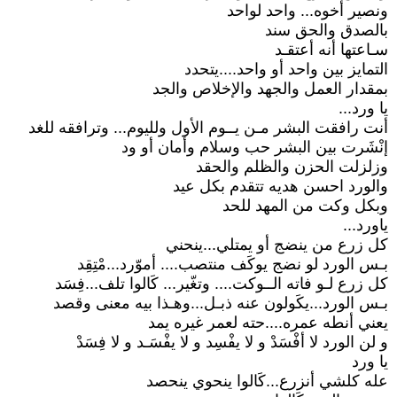
ونصير أخوه... واحد لواحد
بالصدق والحق سند
سـاعتها أنه أعتقـد
التمايز بين واحد أو واحد....يتحدد
بمقدار العمل والجهد والإخلاص والجد
يا ورد...
أنت رافقت البشر مـن يــوم الأول ولليوم... وترافقه للغد
إنْشَرت بين البشر حب وسلام وأمان أو ود
وزلزلت الحزن والظلم والحقد
والورد احسن هديه تتقدم بكل عيد
وبكل وكت من المهد للحد
ياورد...
كل زرع من ينضج أو يمتلي...ينحني
بـس الورد لو نضج يوكَف منتصب.... أموّرد...مْتِقِد
كل زرع لـو فاته الــوكت.... وتغّير... كَالوا تلف...فِسَد
بـس الورد...يكَولون عنه ذبـل...وهـذا بيه معنى وقصد
يعني أنطه عمره....حته لعمر غيره يمد
و لن الورد لا أفْسَدْ و لا يفْسِد و لا يفْسَـد و لا فِسَدْ
يا ورد
عله كلشي أنزرع...كَالوا ينحوي ينحصد