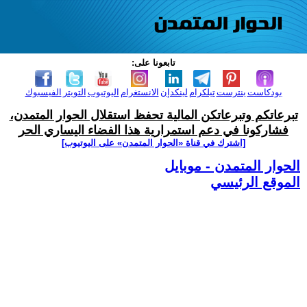
تابعونا على:
بودكاست
بنترست
تيلكرام
لينكدإن
الانستغرام
اليوتيوب
التويتر
الفيسبوك
تبرعاتكم وتبرعاتكن المالية تحفظ استقلال الحوار المتمدن،
فشاركونا في دعم استمرارية هذا الفضاء اليساري الحر
[اشترك في قناة ‫«الحوار المتمدن» على اليوتيوب]
الحوار المتمدن - موبايل
الموقع الرئيسي