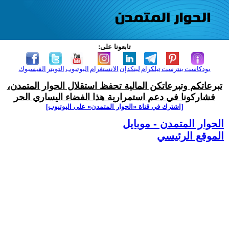
تابعونا على:
بودكاست
بنترست
تيلكرام
لينكدإن
الانستغرام
اليوتيوب
التويتر
الفيسبوك
تبرعاتكم وتبرعاتكن المالية تحفظ استقلال الحوار المتمدن،
فشاركونا في دعم استمرارية هذا الفضاء اليساري الحر
[اشترك في قناة ‫«الحوار المتمدن» على اليوتيوب]
الحوار المتمدن - موبايل
الموقع الرئيسي