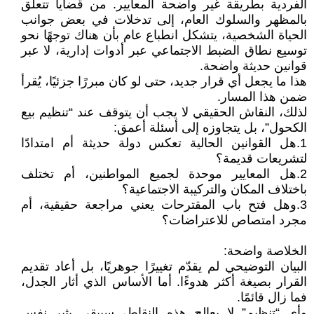
الفردية بطريقة غير واضحة المعايير. من قضايا تتعلق
بالمظهر والسلوك العام، إلى تدخلات في بعض جوانب
الحياة الشخصية، يتشكل انطباع عام بأن هناك توجهًا نحو
توسيع نطاق الضبط الاجتماعي عبر أدوات إدارية، لا عبر
قوانين حديثة واضحة.
هذا ما يجعل أي قرار جديد، حتى لو كان مبررًا جزئيًا، يُقرأ
ضمن هذا المسار.
لذلك، النقاش الحقيقي لا يجب أن يتوقف عند “تنظيم بيع
الكحول”، بل يتجاوزه إلى أسئلة أعمق:
1.هل القوانين الحالية تعكس دولة حديثة أم امتدادًا
لتشريعات قديمة؟
2.هل المعايير موحدة لجميع المواطنين، أم تختلف
باختلاف المكان والتركيبة الاجتماعية؟
3.وهل فتح باب المقترحات يعني مراجعة حقيقية، أم
مجرد امتصاص للاعتراضات؟
الخلاصة واضحة:
البيان التوضيحي لم يقدّم تغييرًا جوهريًا، بل أعاد تقديم
القرار بصيغة أكثر هدوءًا. أما الأساس الذي أثار الجدل،
فما زال قائمًا.
وأي “تنظيم” لا يعالج هذه النقاط، سيبقى يثير نفس