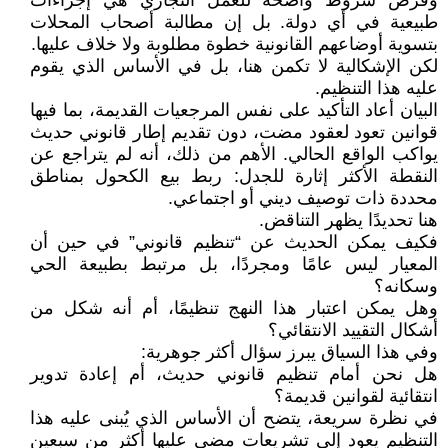
وفرض شروط واضحة للعمل التجاري هي إجراءات
طبيعية في أي دولة. بل إن مطالبة أصحاب المحلات
بتسوية أوضاعهم القانونية خطوة مطلوبة ولا خلاف عليها.
لكن الإشكالية لا تكمن هنا، بل في الأساس الذي يقوم
عليه هذا التنظيم.
البيان أعاد التأكيد على نفس المرجعيات القديمة، بما فيها
قوانين تعود لعقود مضت، دون تقديم إطار قانوني حديث
يواكب الواقع الحالي. الأهم من ذلك، أنه لم يتراجع عن
النقطة الأكثر إثارة للجدل: ربط بيع الكحول بمناطق
محددة ذات توصيف ديني أو اجتماعي.
هنا تحديدًا يظهر التناقض.
فكيف يمكن الحديث عن “تنظيم قانوني” في حين أن
المعيار ليس عامًا ومجردًا، بل مرتبط بطبيعة الحي
وسكانه؟
وهل يمكن اعتبار هذا النهج تنظيمًا، أم أنه شكل من
أشكال التقييد الانتقائي؟
وفي هذا السياق يبرز سؤال أكثر جوهرية:
هل نحن أمام تنظيم قانوني حديث، أم إعادة تدوير
انتقائية لقوانين قديمة؟
في نظرة سريعة، يتضح أن الأساس الذي يُبنى عليه هذا
التنظيم يعود إلى تشريعات مضى عليها أكثر من سبعين