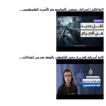
.. تفاعلكم | إسرائيل تستعين بالتماسيح ضد الأسرى الفلسطينيين!!
.. كاتبة أمريكية للجزيرة: وجود الناشطين بالضفة يحد من اعتداءات