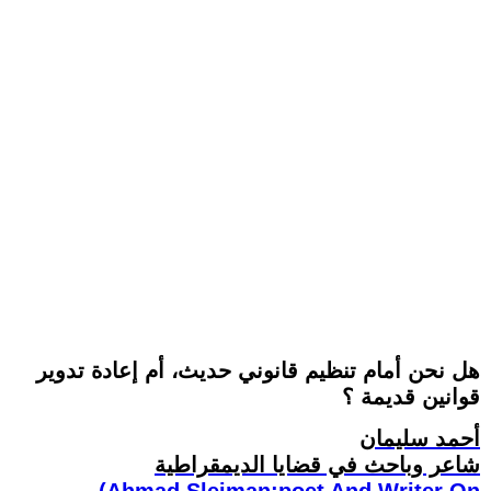
هل نحن أمام تنظيم قانوني حديث، أم إعادة تدوير
قوانين قديمة ؟
أحمد سليمان
شاعر وباحث في قضايا الديمقراطية
(Ahmad Sleiman:poet And Writer On