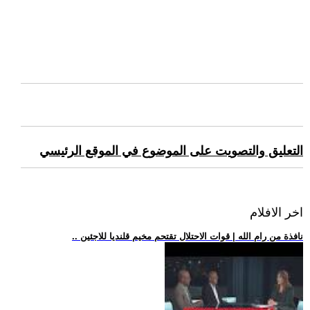
التعليق والتصويت على الموضوع في الموقع الرئيسي
اخر الافلام
.. نافذة من رام الله | قوات الاحتلال تقتحم مخيم قلنديا للاجئين