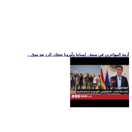
.. أزمة المهاجرين في سبتة.. إسبانيا وأوروبا تبحثان الرد بعد موق