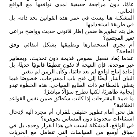
عامًا، دون مراجعة حقيقية لمدى توافقها مع الواقع
الحالي.
المشكلة هنا ليست في عمر هذه القوانين بحد ذاته، بل
في طريقة استخدامها.
هل يتم تطويرها ضمن إطار قانوني حديث وواضح يراعي
تغير المجتمع؟
أم يجري استحضارها وتطبيقها بشكل انتقائي وفق
الحاجة؟
عندما يُعاد تفعيل نصوص قديمة دون تحديث، وبمعايير
غير موحدة، فإن النتيجة لا تكون تنظيمًا قانونيًا حديثًا، بل
إعادة إنتاج لواقع لم يعد قائمًا، وكأن الزمن لم يتغير.
البيان أشار أيضًا إلى فتح باب المقترحات، خصوصًا فيما
يتعلق بالمطاعم ذات الطابع السياحي. هذه الخطوة تبدو
إيجابية ظاهريًا، لكنها تطرح سؤالًا مباشرًا:
ما قيمة المقترحات إذا كانت ستُطبّق ضمن نفس القواعد
الخلافية؟
هل نحن أمام تطوير حقيقي للقرار، أم مجرد آلية لإدخال
استثناءات محدودة دون المساس بجوهره؟
في الواقع، المشكلة ليست في هذا القرار وحده، بل في
سياق أوسع من السياسات التي تتعامل مع الحريات