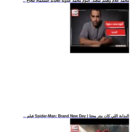
.. محمد علام وهيثم سعيد: ألبوم محمد عدوية الجديد استكمالا لنجاح
.. فيلم Spider-Man: Brand New Day | البداية اللي كان بيتر محتا