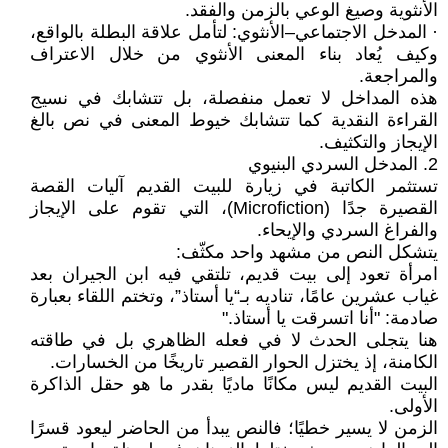
الأنثوية وصيغ الوعي بالزمن والفقد.
· المدخل الاجتماعي–الأنثوي: لتأمل علاقة البطلة بالواقع،
وكيف يُعاد بناء المعنى الأنثوي من خلال الاعتراف
والمراجعة.
هذه المداخل لا تعمل منفصلة، بل تتشابك في نسيج
القراءة النقدية كما تتشابك خيوط المعنى في نص بالغ
الإيجاز والتكثيف.
2. المدخل السردي البنيوي
تستثمر الكاتبة في زيارة للبيت القديم آليات القصة
القصيرة جدًا (Microfiction)، التي تقوم على الإيجاز
والفراغ السردي والإيحاء.
يتشكل النص من مشهد واحد مكثّف:
امرأة تعود إلى بيت قديم، تلتقي فيه ابن الجيران بعد
غياب عشرين عامًا، تناديه بـ“يا أستاذ”، وتختم اللقاء بعبارة
صادمة: "أنا اتسرقت يا أستاذ."
هنا يتجلى الحدث لا في فعله الظاهري بل في طاقته
الكامنة، إذ يختزل الحوار القصير تاريخًا من الخسارات.
البيت القديم ليس مكانًا ماديًا بقدر ما هو حقل الذاكرة
الأولى.
الزمن لا يسير خطيًا؛ فالنص يبدأ من الحاضر ليعود قسرًا