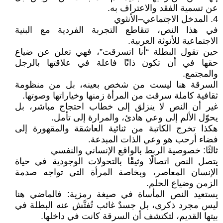
عن تسمية الفقد والاعتراف به.
4. المدخل الاجتماعي–الأنثوي
في هذا النص، تتقاطع التجربة الفردية مع البنية
الاجتماعية للأنوثة العربية.
حين تقول البطلة “أنا اتسرقت”، فهي تعلن عن ضياع
حقها في أن تكون ذاتًا فاعلة في علاقتها بالرجل
والمجتمع.
السرقة هنا ليست من شخص بعينه، بل من منظومة
ثقافية كاملة سرقت من المرأة زمنها وخياراتها وصوتها.
غير أن النص لا ينزلق إلى خطاب احتجاج مباشر، بل
يحوّل الألم إلى وعي هادئ، والمرارة إلى تأمل.
هكذا تخرج الكاتبة من ثنائية العاشقة والمقهورة إلى
فضاء أرحب هو وعي الذات المبدعة.
ثالثًا: خصوصية الربط بالواقع الإنساني والنفسي
يتصل النص اتصالًا وثيقًا بالتحولات الوجودية في حياة
الإنسان المعاصر، وبخاصة المرأة التي تواجه صدمة
الزمن وضياع الحلم.
يستعيد النص المأساة في صيغة رمزية: فالماضي هنا
ليس مجرد ذكرى، بل جسدٌ غائب تُفتَّش عنه البطلة في
بيتها القديم، لتكتشف أن السرقة كانت في داخلها.