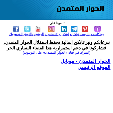
تابعونا على:
بودكاست
بنترست
تيلكرام
لينكدإن
الانستغرام
اليوتيوب
التويتر
الفيسبوك
تبرعاتكم وتبرعاتكن المالية تحفظ استقلال الحوار المتمدن،
فشاركونا في دعم استمرارية هذا الفضاء اليساري الحر
[اشترك في قناة ‫«الحوار المتمدن» على اليوتيوب]
الحوار المتمدن - موبايل
الموقع الرئيسي