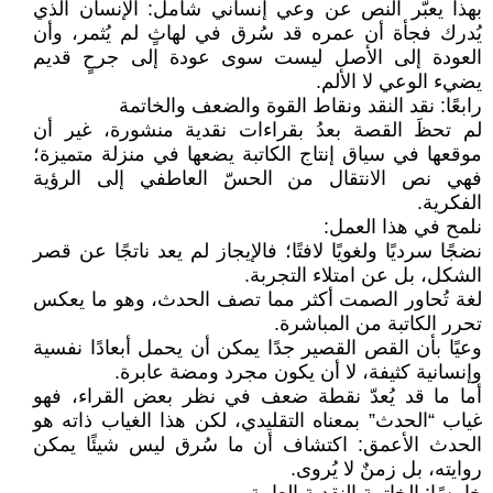
بهذا يعبّر النص عن وعي إنساني شامل: الإنسان الذي
يُدرك فجأة أن عمره قد سُرق في لهاثٍ لم يُثمر، وأن
العودة إلى الأصل ليست سوى عودة إلى جرحٍ قديم
يضيء الوعي لا الألم.
رابعًا: نقد النقد ونقاط القوة والضعف والخاتمة
لم تحظَ القصة بعدُ بقراءات نقدية منشورة، غير أن
موقعها في سياق إنتاج الكاتبة يضعها في منزلة متميزة؛
فهي نص الانتقال من الحسّ العاطفي إلى الرؤية
الفكرية.
نلمح في هذا العمل:
نضجًا سرديًا ولغويًا لافتًا؛ فالإيجاز لم يعد ناتجًا عن قصر
الشكل، بل عن امتلاء التجربة.
لغة تُحاور الصمت أكثر مما تصف الحدث، وهو ما يعكس
تحرر الكاتبة من المباشرة.
وعيًا بأن القص القصير جدًا يمكن أن يحمل أبعادًا نفسية
وإنسانية كثيفة، لا أن يكون مجرد ومضة عابرة.
أما ما قد يُعدّ نقطة ضعف في نظر بعض القراء، فهو
غياب “الحدث” بمعناه التقليدي، لكن هذا الغياب ذاته هو
الحدث الأعمق: اكتشاف أن ما سُرق ليس شيئًا يمكن
روايته، بل زمنٌ لا يُروى.