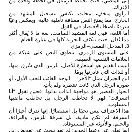
إلى الماضي، حيث يختلط الزمنان في لحظة واحدة من
الإدراك.
الراوي متخفٍ، محايد، يكتفي بتسجيل المشهد من
الخارج، مما يمنح النص مسافة تأملية عالية، ويعكس وعيًا
سرديًا ناضجًا بالاقتصاد في القول.
أما اللغة، فهي لغة المشهد الصامت، لغة ما لا يُقال أكثر
مما يُقال، حيث تتكثف التجربة كلها في عبارة الختام.
3. المدخل النفسي–الرمزي
على المستوى الرمزي، ينطوي النص على شبكة من
العلامات النفسية العميقة:
البيت القديم هو استعارة للأصل، للزمن الذي سُرق منها،
أو للذات التي غادرتها يومًا.
ابن الجيران يمثل “الآخر” – الوجه الغائب للحب الأول، أو
صورة الرجل الذي كانت تنتظره ولم يأتِ.
الحوار القصير هو مواجهة الذات بذاتها، فحين تقول “أنا
اتسرقت” فهي لا تخاطب الرجل، بل تخاطب ماضيها
المسلوب.
هذا الاعتراف ليس نحيبًا بل استبصارًا: إنها تدرك أخيرًا أن
السرقة لم تكن مادية، بل سرقة للزمن، والبراءة،
والحلم، والأنوثة غير المستوفاة.
إنها تعلن عن وعيها الجديد: لم تعد تبحث عن تعويض، بل