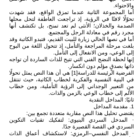
والاحتواء.
أما المجموعة الثانية عندما تمزق الواقع، فقد شهدت
تحوّلًا لافتًا في الرؤية، إذ تراجعت العاطفة لتحل محلها
الصدمة والخذلان؛ الأنثى لم تعد تمنح، بل تكتشف أنها
مجرد رقم في معادلة الرجل والمجتمع.
أما في نصها الحالي زيارة للبيت القديم، فتبدو الكاتبة وقد
بلغت مرحلة المراجعة والتأمل، إذ تتحول اللغة من البوح
إلى الوعي، ومن الانفعال إلى التأمل.
إنها لحظة النضج الفني التي تتيح للذات الساردة أن تواجه
ذاتها بصدقٍ مؤلم دون انكسار.
الفرضية الرئيسة للدراسة[1] هي أن هذا النص يمثل تحولًا
في البنية النفسية والفكرية لخطاب الكاتبة، حيث تنتقل
من التعبير الوجداني إلى الرؤية التأملية، ومن خطاب
الألم إلى خطاب الوعي بالزمن والذات.
ثانيًا: المداخل النقدية
1. مقدمة المداخل
يقتضي تحليل هذا النص مقاربة متعددة تجمع بين:
· المدخل السردي البنيوي: لتفكيك تقنيات التكوين
السردي في القصة القصيرة جدًا.
· المدخل النفسي–الرمزي: لاستكشاف أعماق الذات