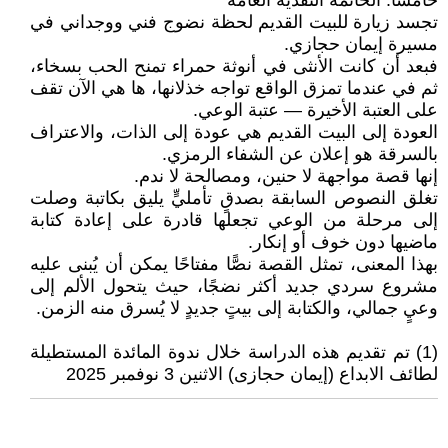
خامسًا: الخاتمة النقدية العامة
تجسد زيارة للبيت القديم لحظة نضوج فني ووجداني في
مسيرة إيمان حجازي.
فبعد أن كانت الأنثى في أنوثة حمراء تمنح الحب بسخاء،
ثم في عندما تمزق الواقع تواجه خذلانها، ها هي الآن تقف
على العتبة الأخيرة — عتبة الوعي.
العودة إلى البيت القديم هي عودة إلى الذات، والاعتراف
بالسرقة هو إعلان عن الشفاء الرمزي.
إنها قصة مواجهة لا حنين، ومصالحة لا ندم.
تغلق النصوص السابقة بصدقٍ تأمليٍّ يليق بكاتبة وصلت
إلى مرحلة من الوعي تجعلها قادرة على إعادة كتابة
ماضيها دون خوف أو إنكار.
بهذا المعنى، تمثل القصة نصًّا مفتاحًا يمكن أن يُبنى عليه
مشروع سردي جديد أكثر نضجًا، حيث يتحول الألم إلى
وعيٍ جمالي، والكتابة إلى بيتٍ جديدٍ لا يُسرق منه الزمن.
(1) تم تقديم هذه الدراسة خلال ندوة المائدة المستطيلة
لطائف الابداع (إيمان حجازى) الاثنين 3 نوفمبر 2025