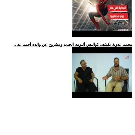
.. محمد عدوية يكشف كواليس ألبومه الجديد ومشروع عن والده أحمد عد