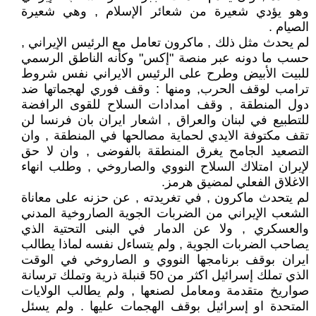
وهو يؤدي شعيرة من شعائر الإسلام , وهي شعيرة
الصيام .
لم يحدث مثل ذلك , ماكرون تعامل مع الرئيس الإيراني ,
حسب ما دونه عبر منصة "إكس" وكأنه الناطق الرسمي
للبيت الأبيض وطرح على الرئيس الايراني نفس شروط
ترامب لوقف الحرب, ومنها : وقف فوري لهجماتها ضد
دول المنطقة , وقف امدادات السلاح للقوى الرافضة
للتطبيع في لبنان والعراق , اشعار ايران بان فرنسا لن
تقف مكتوفة الايدي لحماية مصالحها في المنطقة , وان
التصعيد الجامح يغرق المنطقة بالفوضى , وان لا حق
لإيران امتلاك السلاح النووي والصاروخي , وطلب انهاء
الاغلاق الفعلي لمضيق هرمز.
لم يتحدث ماكرون , في تغريدته , عن حزنه على معاناة
الشعب الإيراني من الضربات الجوية الصاروخية المدني
والعسكري , ولا عن الدمار في البنى التحتية الذي
يصاحب الضربات الجوية , ولم يتساءل نفسه لماذا يطالب
ايران بوقف برنامجها النووي و الصاروخي في الوقت
الذي تملك إسرائيل اكثر من 50 قنبلة ذرية وتملك ترسانة
صواريخ متقدمة ومعامل لصنعها , ولم يطالب الولايات
المتحدة او إسرائيل بوقف الهجمات عليها . ولم يسئل