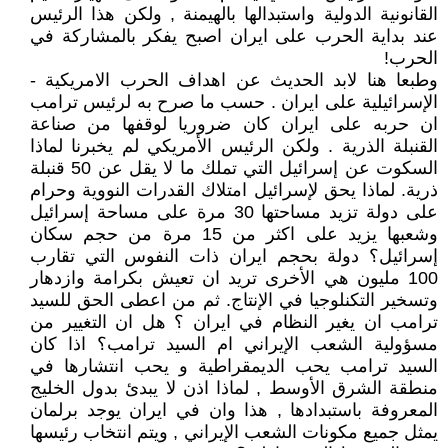
القانونية الدولية واستبدالها بالهيمنة , ولكن هذا الرئيس
عند بداية الحرب على ايران اصبح يفكر بالمشاركة في
الحرب!
وطبعا هنا لابد الحديث عن اهداف الحرب الامريكية -
الإسرائيلية على ايران . حسب ما صرح به لرئيس ترامب
ان حربه على ايران كان ضروريا لوقفها من صناعة
القنبلة الذرية . ولكن الرئيس الأمريكي لم يخبرنا لماذا
السكوت عن إسرائيل التي تملك ما لا يقل عن 50 قنبلة
ذرية. لماذا يحق لإسرائيل امتلاك القدرات النووية وحرام
على دولة تزيد مساحتها 30 مرة على مساحة إسرائيل
وشعبها يزيد على اكثر من 15 مرة من حجم سكان
إسرائيل؟ دولة بحجم ايران ذات النفوس التي تقارب
100 مليون هي الأخرى تريد ان تعيش بكرامة وازدهار
وتسخير التكنلوجيا في الإنتاج. ثم من اعطى الحق للسيد
ترامب ان يغير النظام في ايران ؟ هل ان التغيير من
مسؤولية الشعب الإيراني ام السيد ترامب؟ اذا كان
السيد ترامب يحب الديمقراطية و يحب انتشارها في
منطقة الشرق الأوسط , لماذا اذن لا يبدئ بدول الخليج
المعروفة باستبدادها , هذا وان في ايران يوجد برلمان
يمثل جميع مكونات الشعب الإيراني , ويتم انتخاب رئيسها