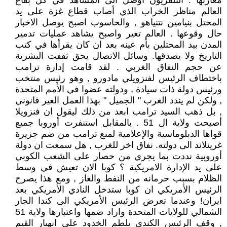
مغاربها . التلفزيون أوصل الى المشاهد في كل بقاع
العالم مناظر الخراب الذي أصاب قطاع غزة على يد
المحتل بنيامين نتنياهو , والحاسوب اصبح يوصل الاخبار
حال وقوعها . العالم تغير واصبح يشاهد عمليات تدمير
المدن بيد المحتلين بأم عينه بعد ان كان يقرأها في كتب
التاريخ ولا يصدقها. وسائل الاتصال بحق ثقفت البشرية
عن حجم النفاق الغربي . لقد قامت إدارة ترامب
باختطاف الرئيس لفنزويلي مادورو , وهو رئيس منتخب
ورئيس دولة ذات سيادة , ودولته عضوا في الأمم المتحدة
, ولكن لم يندد الغرب " الجميل " بهذا العمل الغير قانوني
, بل ذهب السيد ترامب ابعد من ذلك ليقول ان فنزويلا
أصبحت ولاية ال 51 . بالمقابل استنفرت أوروبا جميع
قواها الدبلوماسية والإعلامية لمنع ترامب من ضم جزيرة
غرينلاند الى دولته. نفاق اخر للغرب , هل سمعت ان دولة
أوروبية نددت بما يجري من حصار على الشعب الكوبي
على يد الإدارة الامريكية ؟ كوبا الان تعيش في وسط
الظلام بسبب حرمانه من النفط والغاز , ومع هذا يصرح
الرئيس الأمريكي ان كوبا ستدخل النادي الأمريكي بعد
ايران! وعندما تعرض الرئيس الأمريكي الى كندا الجار
الشمالي للولايات المتحدة واراد ضمها واعتبارها ولاية 51
, وقف الرئيس الكندي يلطم الخدود على انهيار القيم