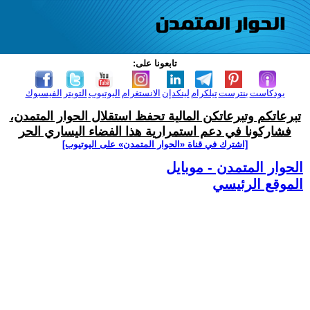
تابعونا على:
بودكاست
بنترست
تيلكرام
لينكدإن
الانستغرام
اليوتيوب
التويتر
الفيسبوك
تبرعاتكم وتبرعاتكن المالية تحفظ استقلال الحوار المتمدن،
فشاركونا في دعم استمرارية هذا الفضاء اليساري الحر
[اشترك في قناة ‫«الحوار المتمدن» على اليوتيوب]
الحوار المتمدن - موبايل
الموقع الرئيسي