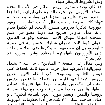
وفق الشروط الديمقراطية؟
لقد كان وصف مندوب روسيا الدائم في الأمم المتحدة
الموقف الأوربي من الحرب الدائرة على ايران موفقا جدا
, عندما صرح فاسيلي نيبينزيا في مقابلة مع صحيفة
"بوليتيكا" الصربية , حيث قال "كانت تعليقات الوفود
الأوروبية تذكرنا بعروض مسرح العبث. لم يكتفوا بعدم
إدانة عمل عدواني صريح ضد دولة عضو في الأمم
المتحدة انتهاكا لميثاق الأمم المتحدة وقواعد القانون
الدولي فيما كانت طهران تشارك بحسن نية في عملية
تفاوضية، بل إن معظمهم لم يذكرها حتى. بدلا من ذلك،
أدلى الأوروبيون باتهاماتهم المعتادة وغير المبررة ضد
الإيرانيين".
وفي مقال على صفحة " الميادين" , جاء فيه " تشعل
الإمبريالية الأميركية فتيل حرب عالمية ثالثة للحفاظ على
هيمنتها العالمية، وتستهدف في المقام الأول الصين
وروسيا. فبعد أشهر قليلة من اختطاف واشنطن للرئيس
الفنزويلي نيكولاس مادورو ومطالبتها فنزويلا بتسليم
نفطها، ها هي مجدداً في حالة حرب مع دولة صديقة
لروسيا والصين، وتعتبر مورداً حيوياً للطاقة لبكين." , و
أضاف صاحب المقال " لا شك في أن الحكومات الأوروبية
والطبقات الحاكمة تدرك تماماً صراعاتها الاقتصادية