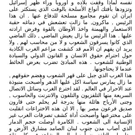
نفسه لماذا وقفت بلاده و اوروبا وراء ظهر إسرائيل
وتزودها بأفتك أنواع الأسلحة بالوقت الذي يستكثر على
ايران ان تقوم مجاميع مسلحة للدفاع عنها . ان هذا
الرئيس , ماكرون, ما زالت تعشعش في دماغه حقبة
الاستعمار والهيمنة واخذ الأوطان بالقوة وفرض ارادته
عليها . هذا الرئيس ما زال يعيش الماضي , ذلك الماضي
الذي كانوا يسرقون الشعوب و لا من محاسب لهم , ولا
يريد ان يفهم ان الأمم قد كشفت مزاعم الغرب الكاذبة
حول احترام حقوق الانسان و القانون الدولي والسيادة
الوطنية للشعوب . هذه المبادئ تضرب بعرض الحائط
عندما لا يحتاجونها.
هذا الغرب الذي جبل على قهر الشعوب وهضم حقوقهم ,
ما زال يمارس سياسة اكل عليها الدهر وأصبحت منبوذة
عند الاحرار في العالم . لقد اخترع الغرب وسائل الاتصال
السريعة منها التلفزيون والتلفون والانترنت والحاسوب ,
وجنى الأرباح هائلة منها بدرجة لم يحلم حتى قارون
صديق فرعون مصر بها , الا ان هذه الاختراعات انقلبت
على مخترعيها وأصبحت أداة كشف تصرفات الغرب غير
الإنسانية الى الشعوب . الكامرة أوصلت حجم الدمار
الذي أصاب مدن جنوب لبنان الصامد مشارق الأرض و