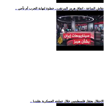
.. نقاش الساعة - اتفاق هرمز المرتقب.. خطوة لنهاية الحرب أم تأجي
.. الاحتلال يعتقل فلسطينيين خلال عمليته العسكرية بقلنديا