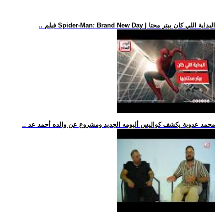
.. فيلم Spider-Man: Brand New Day | البداية اللي كان بيتر محتا
.. محمد عدوية يكشف كواليس ألبومه الجديد ومشروع عن والده أحمد عد