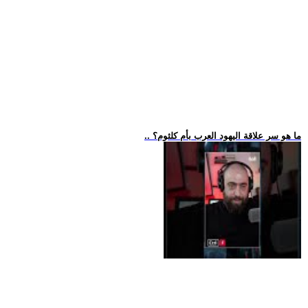
.. ما هو سر علاقة اليهود العرب بأم كلثوم؟