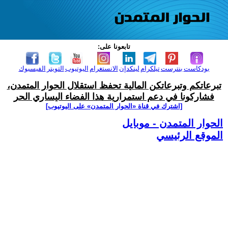
تابعونا على:
بودكاست
بنترست
تيلكرام
لينكدإن
الانستغرام
اليوتيوب
التويتر
الفيسبوك
تبرعاتكم وتبرعاتكن المالية تحفظ استقلال الحوار المتمدن،
فشاركونا في دعم استمرارية هذا الفضاء اليساري الحر
[اشترك في قناة ‫«الحوار المتمدن» على اليوتيوب]
الحوار المتمدن - موبايل
الموقع الرئيسي