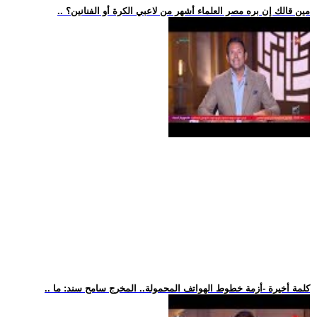
.. مين قالك إن بره مصر العلماء أشهر من لاعبي الكرة أو الفنانين؟
.. كلمة أخيرة -أزمة خطوط الهواتف المحمولة.. المخرج سامح سند: ما