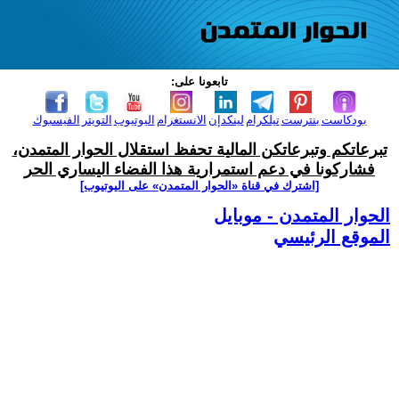
تابعونا على:
بودكاست
بنترست
تيلكرام
لينكدإن
الانستغرام
اليوتيوب
التويتر
الفيسبوك
تبرعاتكم وتبرعاتكن المالية تحفظ استقلال الحوار المتمدن،
فشاركونا في دعم استمرارية هذا الفضاء اليساري الحر
[اشترك في قناة ‫«الحوار المتمدن» على اليوتيوب]
الحوار المتمدن - موبايل
الموقع الرئيسي