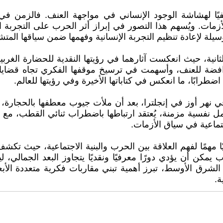
هشاشة الوجود الإنساني في مواجهة العنف. فالزمن في أعمال
زمات. ويُسهم هذا التصور في إبراز أثر الحرب على التجربة الإ
 وسيلة لإعادة تنظيم التجربة الإنسانية وفهمها ضمن سياقها الم
انية، حيث انعكست آثارهما في رؤيتها النقدية للحضارة الغربي
الرافضة للعنف، وأسهمت في ترسيخ موقفها الفكري تجاه قضايا
اضطرابًا، ما انعكس في كتاباتها الأخيرة وفي رؤيتها للعالم.
 بإلقاء نفسها في نهر أوز في إنجلترا، بعد أن ملأت جيوب معطفها با
وامل نفسية مزمنة، يُعتقد ارتباطها باضطراب ثنائي القطب، 
لاجتماعية في سياق الأزمات.
يليًا مهمًا لفهم العلاقة بين الحرب والبنية الاجتماعية، حي
 يمكن أن يؤدي دورًا معرفيًا ونقديًا يتجاوز البعد الجمالي،
لشرق الأوسط، تبرز أهمية تبني مقاربات فكرية متعددة الأبعا
ة.