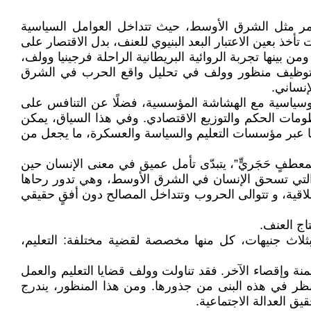
ستمر مثل الشرق الأوسط، حيث تتداخل العوامل السياسية
أخذ بعين الاعتبار البعد البنيوي للعنف، بدل الاقتصار على
من بينها تجربة الروائية البريطانية الراحلة فرجينيا وولف،
ت إلى توظيف منظور وولف في تحليل واقع الحرب في الشرق
إنساني.
جيوسياسية مع الهشاشة المؤسسية، فضلًا عن التنافس على
نظومات الحكم والتوزيع الاقتصادي. وفي هذا السياق، يمكن
 نفسها عبر مؤسسات التعليم والسياسة والعسكرة، ما يجعل من
 بِمعطفٍ حَجَريٍّ”، يتبدّى تأمل عميق في معنى الإنسان حين
 التي تسحق الإنسان في الشرق الأوسط، وهي تدور رحاها
لاقية، و تتوالى الحروب وتتداخل المصالح دون أفقٍ حقيقي
بثلاث جنيهات، كل منها مخصصة لقضية مختلفة: التعليم،
منة وإقصاء الآخر. فقد تناولت وولف قضايا التعليم والعمل
النظر في هذه البنى من جذورها. ومن هذا المنظور، يندرج
ق العدالة الاجتماعية.