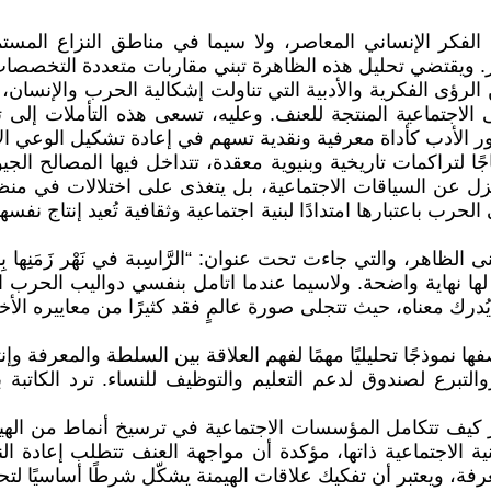
ت الفكر الإنساني المعاصر، ولا سيما في مناطق النزاع الم
ار. ويقتضي تحليل هذه الظاهرة تبني مقاربات متعددة التخصصات ت
الرؤى الفكرية والأدبية التي تناولت إشكالية الحرب والإنسان، و
والبنى الاجتماعية المنتجة للعنف. وعليه، تسعى هذه التأملا
دور الأدب كأداة معرفية ونقدية تسهم في إعادة تشكيل الوعي ال
 لتراكمات تاريخية وبنيوية معقدة، تتداخل فيها المصالح ال
 بمعزل عن السياقات الاجتماعية، بل يتغذى على اختلالات في م
الحرب باعتبارها امتدادًا لبنية اجتماعية وثقافية تُعيد إنتاج
 الظاهر، والتي جاءت تحت عنوان: “الرَّاسِبة في نَهْر زَمَنِها
ها نهاية واضحة. ولاسيما عندما اتامل بنفسي دواليب الحرب
رك معناه، حيث تتجلى صورة عالمٍ فقد كثيرًا من معاييره الأخ
لتبرع لصندوق لدعم التعليم والتوظيف للنساء. ترد الكاتبة 
ُظهر كيف تتكامل المؤسسات الاجتماعية في ترسيخ أنماط من الهي
نية الاجتماعية ذاتها، مؤكدة أن مواجهة العنف تتطلب إعادة 
، ويعتبر أن تفكيك علاقات الهيمنة يشكّل شرطًا أساسيًا لتحقي