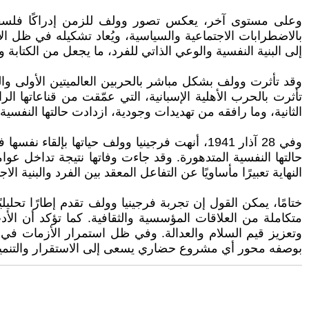
وعلى مستوى آخر، يعكس تصور وولف للزمن إدراكًا فلسفيًا ل
بالاضطرابات الاجتماعية والسياسية، ويُعاد تشكيله في ظل الأ
إلى البنية النفسية والوعي الذاتي للفرد، ما يجعل من الكتابة
وقد تأثرت وولف بشكل مباشر بالحربين العالميتين الأولى والث
تأثرت بالحرب الأهلية الإسبانية، التي عمّقت من قناعاتها 
الثانية، وما رافقه من تهديدات وجودية، ازدادت حالتها النفسية 
وفي 28 آذار 1941، أنهت فرجينيا وولف حياتها
حالتها النفسية المتدهورة. وقد جاءت وفاتها نتيجة تداخل ع
النهاية تعبيرًا مأساويًا عن التفاعل المعقد بين الفرد والبنية ا
ختامًا، يمكن القول إن تجربة فرجينيا وولف تقدم إطارًا تحل
متكاملة من العلاقات المؤسسية والثقافية. كما تؤكد أن الأدب
وتعزيز قيم السلام والعدالة. وفي ظل استمرار الأزمات في ا
بوصفه محور أي مشروع حضاري يسعى إلى الاستقرار والتنمي