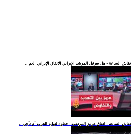
.. نقاش الساعة - هل يعرقل المرشد الإيراني الاتفاق الإيراني العم
.. نقاش الساعة - اتفاق هرمز المرتقب.. خطوة لنهاية الحرب أم تأجي