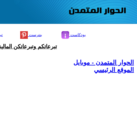
بودكاست
بنترست
تي
تبرعاتكم وتبرعاتكن المال
الحوار المتمدن - موبايل
الموقع الرئيسي