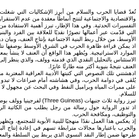
تُعدّ قضايا الحرب والسلام من أبرز الإشكاليات التي شغل
والاقتصادية والاجتماعية لتنتج أنماطًا معقدة من عدم الاستقر
التفسيرات الحدثية. وفي هذا الإطار، تبرز أهمية الاستفادة من 
التي قدّمت عبر أعمالها تصورًا نقديًا للعلاقة بين الفرد 
الأوسط، من خلال ربط البنية الاجتماعية بإنتاج العنف، وبيان 
اذ يمكن قراءة ظاهرة الحرب في الشرق الأوسط بوصفها نتاجًا
الموارد الاستراتيجية. ويُظهر هذا الواقع أن العنف لا ينشأ
الاستئناس بالتحليل النقدي الذي قدمته وولف، والذي ينظر إلى 
العنف نتيجةً بنيوية أكثر منه طارئًا عابرًا.
ادهشتني تلك النصوص التي كتبتها الأديبة العراقية المغتربة منى
يُلقى في دوامة الحرب، وفي هشاشته أمام صراعات لا تبدو ل
على ممرات المياه وبراميل النفط وفي البحث عن مجهول لا يُد
للسلام.
تبرز رواية ثلاث جنيهات (Three Guineas) لفرجينيا وولف بوصفها نموذجًا تحليليًا مهمًا لفهم العلاقة بين السلطة والمعرفة وإنتاج العنف.
اذ تدور الرواية حول رسالة من رجل يطلب من الكاتبة الروا
والتوظيف، ومكافحة الحرب.
إذ يعكس هذا العمل نقدًا منهجيًا للبنية الأبوية للمجتمع، وي
والحرب باعتبارها مجالات مترابطة تسهم في إعادة إنتاج الب
طرحها ضمن إطار النقد النسوي الذي يربط بين السلطة والمعرفة