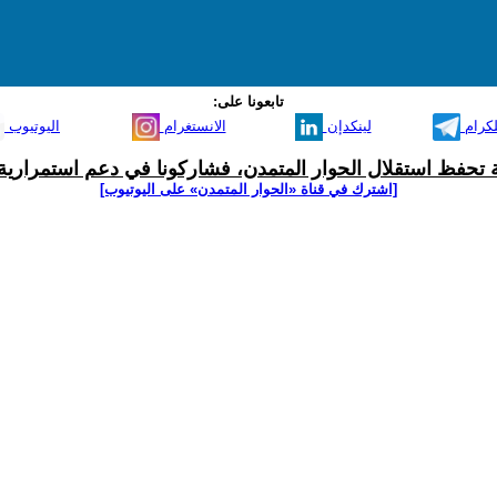
تابعونا على:
لكرام
لينكدإن
الانستغرام
اليوتيوب
ية تحفظ استقلال الحوار المتمدن، فشاركونا في دعم استمرارية 
[اشترك في قناة ‫«الحوار المتمدن» على اليوتيوب]