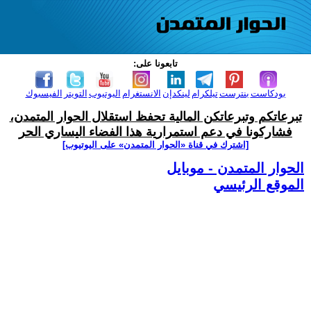
تابعونا على:
بودكاست
بنترست
تيلكرام
لينكدإن
الانستغرام
اليوتيوب
التويتر
الفيسبوك
تبرعاتكم وتبرعاتكن المالية تحفظ استقلال الحوار المتمدن،
فشاركونا في دعم استمرارية هذا الفضاء اليساري الحر
[اشترك في قناة ‫«الحوار المتمدن» على اليوتيوب]
الحوار المتمدن - موبايل
الموقع الرئيسي