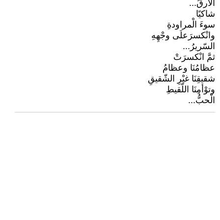
الْأرقُ...
شاكيًا
سوءَ الْمراودةِ
وانْكسرَعلَى وجْهِهِ
السّريرُ...
ثمَّ انْكسرَتْ
عظامُنَا وعظامُ
شقيقِنَا غيْرِ الشّقيقِ
وتوْأمِنَا اللّقيطِ
الْحبُّ...