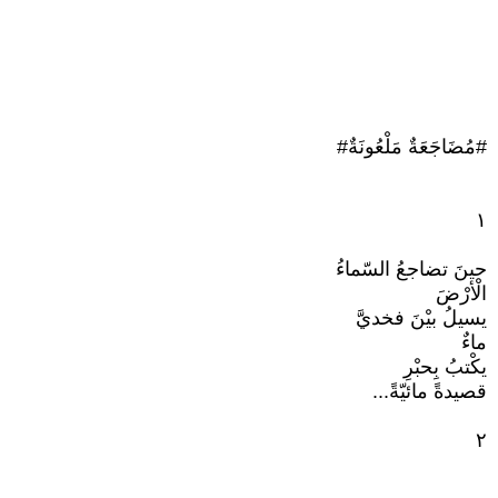
#مُضَاجَعَةٌ مَلْعُونَةٌ#
١
حينَ تضاجعُ السّماءُ
الْأرْضَ
يسيلُ بيْنَ فخديَّ
ماءٌ
يكْتبُ بِحبْرِ
قصيدةً مائيّةً...
٢