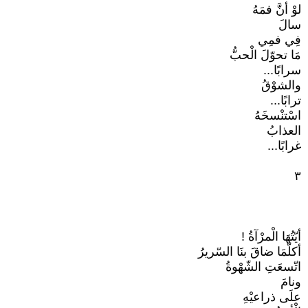
لوْ أنَّ فمَهُ
سالَ
فِي فمِي
مَا تحوّلَ الْحبُّ
سرابًا...
والشوْقُ
ترابًا...
اسْتنْسخَهُ
العذابُ
غرابًا...
٣
أيّتُهَا الْمرْآةُ !
أكلّمَا ضاقَ بنَا السّريرُ
اتّسعَتِ الشّهْوةُ
ونامَ
علَى ذراعيْهِ