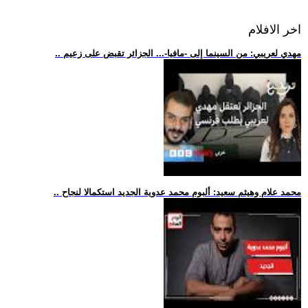
اخر الافلام
.. مهدي لعريبي: من السينما إلى -مافيا-... الجزائر تقبض على زعيم
.. محمد علام وهيثم سعيد: ألبوم محمد عدوية الجديد استكمالا لنجاح