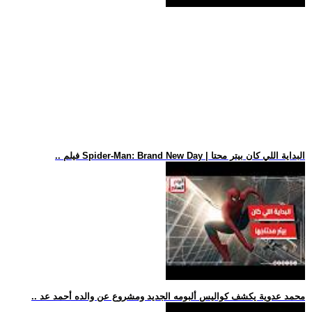
.. فيلم Spider-Man: Brand New Day | البداية اللي كان بيتر محتا
.. محمد عدوية يكشف كواليس ألبومه الجديد ومشروع عن والده أحمد عد