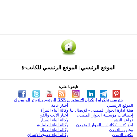
الموقع الرئيسي
الموقع الرئيسي للكاتب-ة
|
تابعونا على:
بنترست
تيلكرام
لينكدإن
الانستغرام
RSS
اليوتيوب
التويتر
الفيسبوك
الموقع الرئيسي
أخبار عامة
هيئة ادارة الحوار المتمدن - للإتصال بنا
وكالة أنباء المرأة
إحصائيات مؤسسة الحوار المتمدن
اخبار الأدب والفن
قواعد النشر
وكالة أنباء اليسار
ابرز كتاب / كاتبات الحوار المتمدن
وكالة أنباء العلمانية
يوتيوب التمدن
وكالة أنباء العمال
مكتبة التمدن
وكالة أنباء حقوق الإنسان