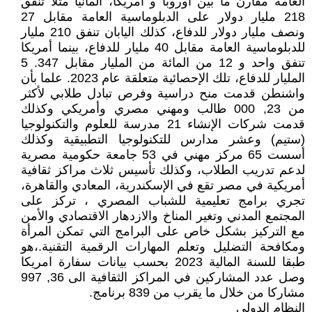
العامة مقارن ما بين اوروبا و امريكا، المانيا مثلا تنفق
218 مليار دولار على الدبلوماسية العامة مقابل 27
ونصف مليار دولار للدفاع، كذلك اليابان تنفق 210 مليار
للدبلوماسية العامة مقابل 40 مليار للدفاع، بينما أمريكا
تنفق واحد و 12 من المائة من المليار مقابل 347. 5
المليار للدفاع، تلك الإحصائية متعلقة عام 2023. علما بأن
واشنطن قدمت منح دراسية وفرص تبادل طلابي لأكثر
من 23, 000 طالب ومهني مصري وأمريكي وكذلك
قدمت شركات الإنشاء 21 مدرسة للعلوم والتكنولوجيا
(ستيم) وعشر مدارس للتكنولوجيا التطبيقية وكذلك
أسست 65 مركز مهني في 53 جامعة حكومية مصرية
لدعم تدريب الطلاب، وكذلك تأسيس ثلاث مراكز ثقافية
أمريكية في مصر تقع في الإسكندرية، المعادي والقاهرة،
تجري برامج تعليمية للشباب المصري ، تركز على
المجتمع المدني وتغير المناخ والازدهار الاقتصادي والأمن
مع التركيز بشكل خاص على البرامج التي تمكن المرأة
ومكافحة التضليل وتعلم المهارات الرقمية التقنية.،هو
طبقا للسنة المالية 2023 بحسب بيانات سفارة امريكا
وصل عدد المشاركين في المراكز الثقافية الى 36, 997
مشاركا من خلال ما يقرب من 839 برنامج.
النظام الدولي