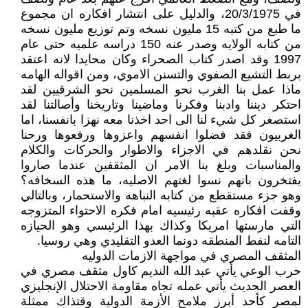
في 20/3/1975، والدليل على انتشار افكاره ان مجموع
ما طبع من كتبه 15 مليون نسخه وتم توزيع مليون نسخه
من كتابه الولايه وصدر عنه 150 دراسه علميه حتى عام
1997 وقد اصدر كتاب الصحراء وكان محايدا لانه اعتقد
بربط التشيع الصفوي والتسنن الاموي، ومن اقواله الهامه
ماذا عمل بنا الغرب نحو المسلمين نحو الشرقيين لقد
احتكر ديننا وادبنا وفكرنا وماضينا وتاريخنا وأصالتنا لقد
استصغر كل شيء لنا الى احد اخذنا معه نهزا بانفسنا، اما
الغربيون فقد فضلوا انفسهم واعزوها ورفعوها ورحنا
نحن نقلدهم في الاجزاء والاطوار والحركات والكلام
والمناسبات وبلغ بنا الامر ان المثقفين عندما صاروا
يفتخرون بانهم نسوا لغتهم الاصليه، ما هذه السخافه؟
وهو جزء مستقطع من كتابه النباهه والاستحمار، وبالتالي
وقفت افكاره عقبه رئيسيه امام فكره الاحتواء المتزوجه
التي مارستها امريكا وكذاك بهذا الرئيسي وهو الحيازه
التامه لنفط المنطقه دونما العدو التقليدي وهي روسيا.
المثقف المصري في مواجهة الازمات الدوليه
حرب الوعي يأتي عبد الله النديم كاول مثقف مصري في
العصر الحديث يأتي عمله تجاه مقاومة الاحتلال الإنجليزي
لمصر كأحد أبرز ملامح الأزمة الدولية وقتذاك ممثلة