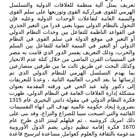
تعريف يمثل آلية منظمة للعلاقات الدولية والتسلسل
الهرمي للقوى هيراركية القوى وتوزيعها على سلم القوى
والسمة العامة لتفاعلات الوحدات الدولية وعليه فإن
التحول بالنظام الدولي بنيويا يعني قدرا من التغير الجذري
في القواعد الناظمة للتفاعل بين وحدات النظام الدولي
أو التغير في موقع الدولة في سلم القوى في النظام
الدولي أو التغير في السمة العامة للتفاعل بين السلم
والحرب، وذلك التعريف يفسر الدور الذي قامت به مصر
في الستينيات القرن الماضي من خلال كتلة عدم الانحياز
وكذلك البحث عن طريق ثالث ما بين طرفين متصارعين
بما يهدم التسلسل الهرمي للنظام الدولي الذي تم
إرسائها ما بعد الحرب العالمية الثانية ، وعدنا للتعريفات
إلى دكتور وليد عبد الحي في ورقته المقدمة بعنوان
مشكلة إدارة العلاقات العامة في النظام الدولي، ظهرت
فكرة النظام الدولي في مقولة دانتي اليجيري عام 1315
بضرورة إيجاد حكومه عالميه تهدف الى انهاء التقسيمات
القائمه والتي اصبحت سببا للصراع والنزاع، وقد بنى على
ذلك امريك كروشيه ، ثم فيلهلم ليبنتز الذي طرح عام
1670 فكرة إقامة تنظيم دولي يضم الدول الأوروبية
مدعومة بالثقافة والعلوم كعوامل مساعدة لترسيخ قاعدة