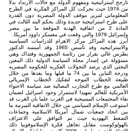
تأرجح استراتيجية ومفهوم الدولة مع حالات الارتداد بدلا
من 1974 حيث تحركت كل المراكز الفكرية في الطرح
المعلوماتي لتبرير موقف الدولة المصرية دون القدرة
على طرح استراتيجية جديدة وذلك بحكم البند الثالث في
المادة 2 من اتفاقية الهدنة الموقعة ما بين مصر
وإسرائيل 1979 والتي وقعت في معسكر داوود أمريكا.
أبرز هذه المراكز مركز الاهرام للدراسات السياسيه
والاستراتيجيه وقد تأسس 1965 وقد أسسه الدكتور
بطرس غالي بقرار من رئاسة الجمهورية وقتذاك وهي
مسؤولة عن إصدار مجلة السياسة الدولية ذلك المعين
البحثي الذي يرصد التحولات الفكريه للحكومه المصريه
ودرجة التباين ما بين 74 ما قبلها وما بعدها من خلال
طبيعة الخطاب الموجه لتفكيك الخطاب الإمبريالي
العالمي مع طرح التجارب النضالية ضد سياسة الاحتواء
الأمريكية للعالم تمهيدا لاستمرار وجود اسرائيل لضمان
نقاء المجتمعات المسيحية في الغرب علما بان الغرب قد
استوعب الإسلام السياسي من خلال الاتفاقية المبرمة ما
بين اتحاد جمعيات شمال أمريكا الاسلامية وجماعات
الضغط اليهودية حيث تم التوافق على الاعتراف
بالهولوكوست مقابل تجاهل فكرة الإسلاموفوبيا ذلك