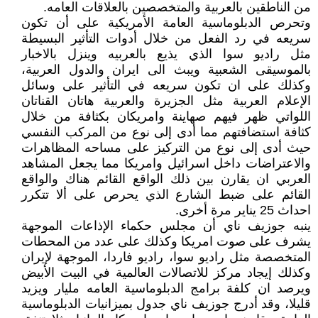
من الناطقين بالعربية والمتخصصين بالعلاقات العامه.
وتحرص الدبلوماسية العامة الأمريكية على أن تكون
سريعه في رد الفعل من خلال أدوات التأثير البسيطة
مثل راديو سوا الذي يذيع بالعربيه وينزل بالاخبار
بالموسيقى الشعبية ويبث الى ايران والدول العربية،
وكذلك على ان تكون سريعه في التأثير على وسائل
الإعلام العربية مثل الجزيرة والعربية هاتان القناتان
اللواتي ظهر فيهم صهاينة وامريكان بكثافة من خلال
كثافة استضافتهم مما أدى إلى نوع من المركب النفسي
حيث أدى إلى نوع من التركيز على مساحه المظاهرات
والاعتراضات داخل اسرائيل وامريكا مما يجعل المشاهد
العربي ان يقارن بين ذلك الواقع القائم هناك والواقع
القائم على ضبط الشارع الذي يحرص على ألا تتكرر
احداث 25 يناير مرة أخرى.
ينبه جوزيف ناي أن مجلس حكماء الإذاعات الموجهة
يشرف على صوت امريكا وكذلك على عدد من المحطات
المتخصصة مثل راديو سوا، راديو فاردا، الموجهة لإيران
وكذلك إيجاد مركز للاتصالات العالمية في البيت الأبيض
ويرصد ان كلفة برامج الدبلوماسية العامه مليار ويزيد
قليلا، وقد أدرج جوزيف ناي جدول بميزانيات الدبلوماسية