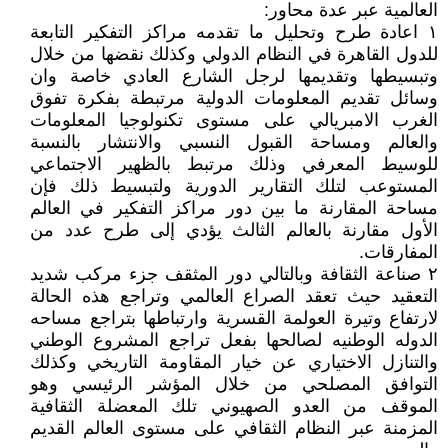
العالمية عبر عدة محاور:
١ اعادة طرح وتحليل ما تقدمه مراكز التفكير التابعة
للدول القاهرة في النظام الدولي وكذلك نقضها من خلال
وتبسيطها وتقديمها لرجل الشارع العادي خاصة وان
وسائل تقديم المعلومات الدولية مرتبطة بفكرة تفوق
الغرب الامبريالي على مستوى تكنولوجيا المعلومات
والعالم ومساحة القبول النسبي والانتشار بالنسبة
للوسيط المعرفي وذلك مرتبط بالظهير الاجتماعي
المستوعب لتلك التقارير الدورية ولتبسيط ذلك فإن
مساحة المقارنة ما بين دور مراكز التفكير في العالم
الأول مقارنة بالعالم الثالث يؤدي إلى طرح عدد من
المفارقات.
٢ صناعة الثقافة وبالتالي دور المثقف جزء مركب شديد
التعقيد حيث تعقد الصراع العالمي وتراجع هذه الحالة
لارتفاع وتيرة العولمة القسرية وارتباطها بتراجع مساحه
الدوله الوطنيه لصالحها بفعل تراجع المشروع الوطني
والتنازل الاختياري عن خيار المقاومة التاريخي وكذلك
التوافق المصلحي من خلال المؤشر الرئيسي وهو
الموقف من العدو الصهيوني تلك المعضلة الثقافية
المزمنة عبر النظام الثقافي على مستوى العالم القديم