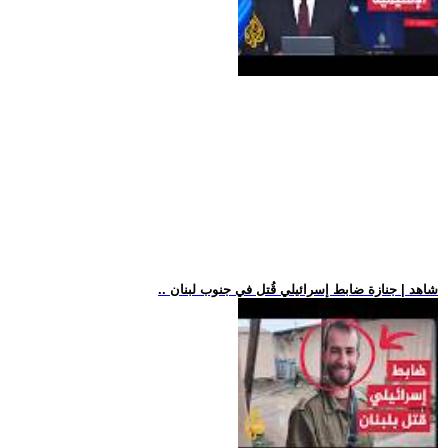
.. شاهد | جنازة ضابط إسرائيلي قُتل في جنوب لبنان