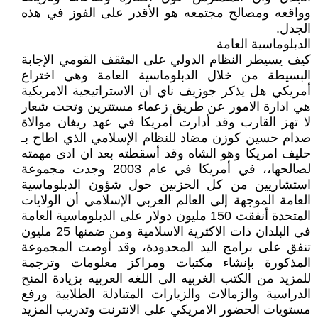
وواقعه ومصالح مجتمعه هو الأقدر على الفوز في هذه
الجدل.
الدبلوماسية العامة
كيف يسيطر النظام الدولي على المثقف القومي الإجابة
البسيطة من خلال الدبلوماسية العامة وهي اختراع
أمريكي هل يذكر جوزيف ناي ان الاستراتيجية الامريكية
هي ادارة الامور عن طريق زعماء مستترين وتحت شعار
لا تهز القارب وقد أدارت أمريكا في عهد ريغان موالاة
صدام حسين كوزن مضاد للنظام الإسلامي الذي اطاح بـ
حليف امريكا وهو الشاه وقد أسقطته بعد ان ادى مهمته
لصالحها،، في أمريكا في عام 2003 وجدت مجموعة
استشاريين من كل الحزبين حول شؤون الدبلوماسية
العامة الموجهة إلى العالم العربي الإسلامي أن الولايات
المتحدة أنفقت 150 مليون دولار على الدبلوماسية العامة
في البلدان ذات الاكثرية الاسلامية ومن ضمنها 25 مليون
تنفق على برامج اليد المحدودة، وقد أوصت المجموعة
المذكورة بإنشاء مكتبات ومراكز معلومات وترجمة
للمزيد من الكتب الغربيه الى اللغه العربيه بزيادة المنح
الدراسية والزمالات والزيارات المتبادلة الطلابية ورفع
مستويات الحضور الامريكي على الانترنت وتدريب المزيد