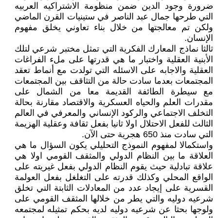
ضرورة وجود الدين ضمن منظومة الاشتراكيه العربيه
التي طرحها جمال عبد الناصر في ستينيات القرن الماضي
ولكن تم معالجتها من خلال بناء تعاوني يخلق مفهوم
الإنسان.
ثالثا نماذج المعارك الفكرية التي تمثل مختبر شرعي لتلك
الأبنية العقلية واختبار ما هي قدرتها على ملء الفراغات
العقلية والاجابه على الاسئله التي تولدت مع أنماط تعقد
المجتمعات بعدما سادت حالة من التثاقف بين المجتمعات
مع سيطرة الطائفة القديمة معا من الشمال على
مقدرات العلم والحياه العسكرية والاقتصاد مقارنة بحالة
التخلف الاجتماعي والركود الإنساني والمعرفي في العالم
الثالث للفعل الاحتلال اولا ثانيا بفعل ثقافة وعقلية الهزيمة
التي سادت منذ 650 هجرية حتى الآن.
واستكمالا لمفهوم النموذج التحليلي يكون السؤال ما هي
العلاقة ما بين النظام الدولي والمثقف القومي اولا هي
علاقة تبادلية حيث يقوم النظام الدولي بفعل غيريته على
الواقع المحلي وكذلك قدرته على التغلغل بفعل العولمة
القسرية على إيجاد عدد من المعادلات الثابتة التي تخلق
شرعيه دوليه والتي يطر من خلالها المثقف القومي على
ولوجها بحثا عن شرعيه دوليه لديه بحكم تمثيله لمجتمعه