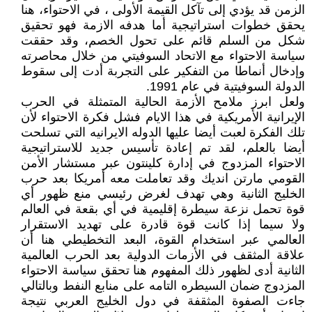
الزمن قد يؤدي إلى تآكل القيمة الأولى ، في الاحتواء، هنا
يحقق خطوات استراتيجية أما هدفه الازمة فهو تحقيق
شكل من السلم قائم على تحول الخصم، وقد حققت
سياسة الاحتواء مع الاتحاد السوفيتي من خلال محاصرته
وإدخال أنماطا من التفكير على التجربة أدت إلى سقوط
الدولة السوفيتية في عام 1991.
ولعل ابرز ملامح الأزمة الحالية المتمثلة في الحرب
الإيرانية الأمريكية في هذا الايام فشل فكرة الاحتواء لأن
تلك الفكرة لعبت أيضا عليها الدوله الايرانيه التي تسلحت
أيضا بالعلم، لقد تم إعادة تأسيس جديد للاستراتيجية
الاحتواء المزدوج في إدارة كلينتون عبر مستشار الأمن
القومي مارتن انديك وقد تعاملت معه أمريكا بعد حرب
الخليج الثانية وهي تهدف لغرض رئيسي منع ظهور أي
قوة تحمل نزعة سيطرة إقليمية في أي بقعة في العالم
ولا سيما إذا كانت قوة قادرة على تهديد الاستقرار
العالمي عبر استخدام القوة، البعد التخطيطي هنا أن
علاقة المثقف في الأزمات الدولية بعد الحرب العالمية
الثانية أدى لظهور ذلك المفهوم هنا تحقق سياسة الاحتواء
المزدوج ضمان السيطره التامه على منابع النفط وبالتالي
جاءت الصفوة المثقفة في دول الخليج العربي نتيجة