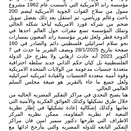
مؤسسة راند الأمريكية التي تأسست عام 1962 مشروع
ممول من سلاح القوات الجوية الأمريكية ليضم 200
باحث وعالم ورياضي، ثم استقل بعد ذلك بفضل تمويل
ضخم من شركه فورد الامريكيه ليأخذ شكله الحالي
وتملك المؤسسة تسع مقرات حول العالم احدها في
الدوحة قطر ولعل تقرير مؤسسة راند المعنون بمسارات
نحو سلام اسرائيلي فلسطيني دائم والصادر في 160
صفحة بتاريخ 28/1/2025 ويصف التقرير ما حدث في 7
أكتوبر 2023 أنه حادث ارهابي ولا يطرح حل الدولة
الفلسطينية بل كيان حكم الذاتي جديد سلطه احترافية
متعددة جنسيات مدعومة من الولايات المتحدة الامريكية
وقوة أمنية متعددة الجنسيات والقيادة امريكيه اسرائيليه
ولعل جميع ما جاء بالتقرير هو صيغة مجلس السلم
العالمي الحالي.
هنا يصبح التحدي في مراكز التفكير المصريه الحاليه من
خلال طرق تشكيلها وكذلك العوائق الفكرية والأمنية التي
تعانيها وكذلك إشكالية إعادة تشكيلها في إطار نظرية
التبعية ام نظريه المقاومه، ممكن نظريه المركز
الاطراف التي طرحها دكتور سمير امين فان مراكز
التفكير التابعه للدوله المصريه والتي يتأرجح ادائها مع