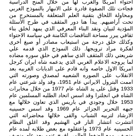
احتواء أمريكا والغرب لها من خلال المنح الدراسية
فجاءت تلك الصفوة قادرة على الانبهار بالنموذج الغربي
ومحاولة اللحاق بتقنية العلم المتعلقة بالمستخرج من
تحت أراضيهم. يبدأ هنا دور المثقف في طرح الأسئلة
المؤدية لتبيان ونقد البناء المعرفي الذي يمهد لخلق بناء
ثقافي يبرر مساحة التناقضات الكامنة في سياسة الاحتواء
وكذلك خلق درجة من استيعاب مصادر أو صيغ أخرى
لفكرة مراد ترويجها. ذلك النموذج الذي قدمه علي
شريعتي ذلك المثقف الذي ساهم في خلق سوره مضاده
لما يروجه الاعلام الغربي الذي يدعمه شاه ايران كرجل
امريكا الاول خاصه وانه قادم على الدبابات الغربيه بعد
الانقلاب على الصوره الشعبيه لمصدق وصورته التي
اممت البترول الايراني عام 1951، وقد ولد شرعتي عام
1933 وقتل على يد الشاه عام 1977 من خلال مخابرات
الشاه في انجلترا وقد اسس اتحاد الطلبه المسلمين عام
1953 خلال وجودي في باريس الذي تعاون خلالها مع
جبهه التحرير الجزائر عام 1969 وقد اسس حسينيه
الارشاد لتربيه الشباب والقى خلالها محاضراته التي
انتشرت انتشار النار في الهشيم وقد اغلق النظام
الحسينيه عام 1973 واعتقلوه مع بعض طلابه لمده عام
ونصف، ومع الضغط العالمي افرج عنهم بعد عام ونصف