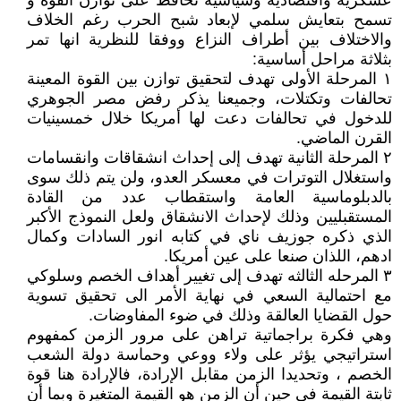
عسكريه واقتصاديه وسياسيه تحافظ على توازن القوة و
تسمح بتعايش سلمي لإبعاد شبح الحرب رغم الخلاف
والاختلاف بين أطراف النزاع ووفقا للنظرية انها تمر
بثلاثة مراحل أساسية:
١ المرحلة الأولى تهدف لتحقيق توازن بين القوة المعينة
تحالفات وتكتلات، وجميعنا يذكر رفض مصر الجوهري
للدخول في تحالفات دعت لها أمريكا خلال خمسينيات
القرن الماضي.
٢ المرحلة الثانية تهدف إلى إحداث انشقاقات وانقسامات
واستغلال التوترات في معسكر العدو، ولن يتم ذلك سوى
بالدبلوماسية العامة واستقطاب عدد من القادة
المستقبليين وذلك لإحداث الانشقاق ولعل النموذج الأكبر
الذي ذكره جوزيف ناي في كتابه انور السادات وكمال
ادهم، اللذان صنعا على عين أمريكا.
٣ المرحله الثالثه تهدف إلى تغيير أهداف الخصم وسلوكي
مع احتمالية السعي في نهاية الأمر الى تحقيق تسوية
حول القضايا العالقة وذلك في ضوء المفاوضات.
وهي فكرة براجماتية تراهن على مرور الزمن كمفهوم
استراتيجي يؤثر على ولاء ووعي وحماسة دولة الشعب
الخصم ، وتحديدا الزمن مقابل الإرادة، فالإرادة هنا قوة
ثابتة القيمة في حين أن الزمن هو القيمة المتغيرة وبما أن