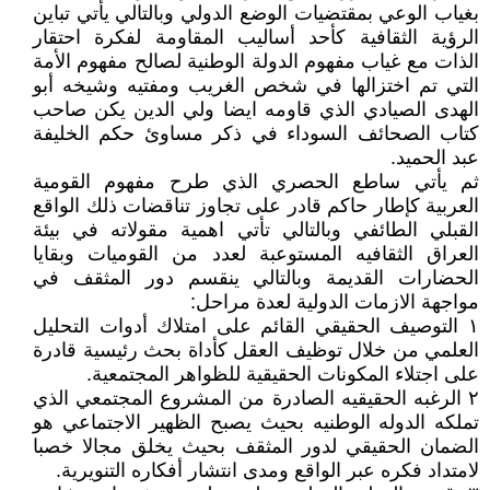
بغياب الوعي بمقتضيات الوضع الدولي وبالتالي يأتي تباين
الرؤية الثقافية كأحد أساليب المقاومة لفكرة احتقار
الذات مع غياب مفهوم الدولة الوطنية لصالح مفهوم الأمة
التي تم اختزالها في شخص الغريب ومفتيه وشيخه أبو
الهدى الصيادي الذي قاومه ايضا ولي الدين يكن صاحب
كتاب الصحائف السوداء في ذكر مساوئ حكم الخليفة
عبد الحميد.
ثم يأتي ساطع الحصري الذي طرح مفهوم القومية
العربية كإطار حاكم قادر على تجاوز تناقضات ذلك الواقع
القبلي الطائفي وبالتالي تأتي اهمية مقولاته في بيئة
العراق الثقافيه المستوعبة لعدد من القوميات وبقايا
الحضارات القديمة وبالتالي ينقسم دور المثقف في
مواجهة الازمات الدولية لعدة مراحل:
١ التوصيف الحقيقي القائم على امتلاك أدوات التحليل
العلمي من خلال توظيف العقل كأداة بحث رئيسية قادرة
على اجتلاء المكونات الحقيقية للظواهر المجتمعية.
٢ الرغبه الحقيقيه الصادرة من المشروع المجتمعي الذي
تملكه الدوله الوطنيه بحيث يصبح الظهير الاجتماعي هو
الضمان الحقيقي لدور المثقف بحيث يخلق مجالا خصبا
لامتداد فكره عبر الواقع ومدى انتشار أفكاره التنويرية.