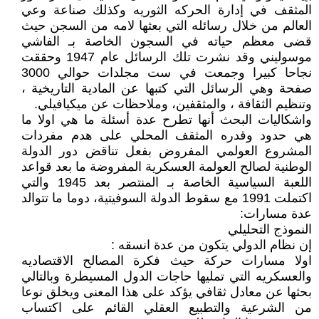
المثقف في إدارة الحركه الثوريه وكذلك صناعة وعي
العالم من خلال رسائله التي بعثها لامه من السجن حيث
قضى معظم حياته في السجون الخاصة بـ الفاشي
موسوليني وقد نشرت تلك الرسائل عام 1947 وحققت
نجاحا كبيرا وجمعت في ست مجلدات حوالي 3000
صفحة وهي الرسائل التي كتبها عن المادية التاريخية ،
وتنظيم الثقافة ، والمثقفين، وملاحظات عن ميكيافيلي.
واشكاليات البحث أنها تطرح عدة أسئلة ما هي اولا ما
هي حدود وقدره المثقف المحلي على هدم مفردات
المشروع العولمي المفروض بفعل تناقض دور الدولة
الوطنية لصالح العولمة العسكرية المفروضة ما بعد قواعد
اللعبة السياسية الخاصة بـ المنتصر بعد 1945 والتي
اكتملت 1991 مع سقوط الدولة السوفيتية، دوما ما تتوالد
عدة مسارات:
النموذج التحليلي
إن نظام الدولي يتكون من عدة انسقه :
اولا مسارات حركة حيث فكرة المصالح الاقتصاديه
والعسكريه التي تمليها حاجات الدول المسيطرة وبالتالي
بحثها عن معادل ثقافي يؤكد على هذا المعنى ويخلق نوعا
من الشرعية والتطبيع العقلي القائم على اكتساب