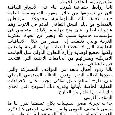
مؤيدين دونما الحاجة للحروب.
ثانيا روابط اجتماعية تكونت بناء على الأنساق الثقافية
التي تم تسويقها من خلال مفهوم الدبلوماسية العامة
حيث تخلق تلك الدبلوماسية مجموعة المرتبطين
بالمصالح مع ذلك النسق الثقافي القائم في الغرب وهم
عادة الحاصلين على منح دراسية وكذلك المتعلمين في
مؤسسات جامعية تنتمي كلا وتعبر عن الحياة الفكرية
الغربية والتي تغلغلت إلى مصر من خلال الاتفاقيات
التعليمية التي لا تخضع لوصاية وزارة التربية والتعليم
ولكنها تخضع لوصاية وزارة التعاون الدولي مثل الجامعه
الامريكيه ونظرائهم من الجامعات الأجنبية التي افتتحت
فروعا هنا في مصر.
ثالثا ردود أفعال نابعة من المواقف المشتركة والتي
يحددها اصاله البديل وقدره النظام المجتمعي المحلي
على طرح أسئلة نسق ثقافي يجيب على الاحتياجات
العقلية الخاصة بأبنائها وقدره ذلك النموذج على تحدي
ذلك النسق القادم من الخارج.
المثقف القومي
جاءت تجربة مصر الستينيات بكل عظمتها تفرز لنا ما
يسمى بالمثقف القومي وليس المثقف الوطني هنا فكرة
القومية كنظام وليد في تلك المنطقه العربيه ظهر في