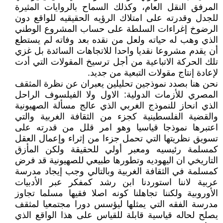
المرفق النقل العام، وكذلك السماح بالروايات المثيرة
للجدل وقدرته على امتلاك الرؤيه الحقيقيه للواقع دون
الرضوخ إغراءات السلطة على حساب المشروع الوطني
الذي وهب له حياته ولعل من نقده بعد وفاته لم يستطع
أن يقدم مشروعا نقديا واحدا للاتجاهات السائدة بل غزي
تلك الحركة الاتباعية من أجل ترسيخ المقولات التي أدت
لإعادة إنتاج مقولات التبعية من جديد.
نحن هنا بصدد نموذجين تحليلين يعبران عن نظرة المثقف
المصري للأزمات الدولية: الاول ولا الفيلسوف الراحل
الذي انحاز للنموذج الغربي الذي عالج مسألة الصهيونية
والقضية الفلسطينية كجزء من الثقافة الغربية والتي
اعتبرها نموذجا قياسيا وهو امر قلل من قدرته على
تسويق نظريتها التي تحمل جزءا من إثراء وإعمال العقل
كمسلمة رئيسيه ومعبر أولي للحقيقة ولكن المأزق
التاريخي ان اليهوديه وتطورها طبيعي للصهيونية قد فرض
كمسلمة في الثقافة الغربية وبالتالي وجب إيجاد مدرسة
عربية لاننا استوردنا ابن رشد كمفكر عبر الأدبيات
الأوروبية ولكننا تجاهلنا كونه اصلا فقيها مسلما تجاوز
مدرسة الفقه التي يمثلها ليؤسس دورا مجتمعيا لمثقف
يصلح لحاله قياسية قابلة للقياس على هذا الواقع الذي