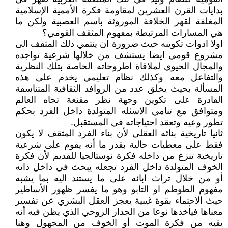
بدايات القرن العشرين لمقاومة فكرة الأممية الإسلامية
المغلفة لقهر الخلافة الموروثة باسم العصبية ولكن ما
هي المسارات المرتبطة بمفهوم المثقف القومي؟
اولا ادوات تكوينه حيث ضرورة ان ينتمي ذلك المثقف الى
مشروع قومي ايضا يستشف من خلالها شرعية تواجده
والمجال الحيوي لملاقاة اطروحاته الخاصة بتلك النظرية
والتفاعل معه وكذلك نظام تعليمي يخدم على هذه
المسألة بحيث يخلق عدد من الروافد الثقافية المتناسقة
القادرة على تكوين وجهة نظر مقنعة تجاه العالم
ومتوافق مع تنامي الاسئله المتولدة داخل الفرد بحكم
تطور وعيه وتعقد احتياجاته في المستقبل.
ثانيا تاريخية بنائه العقلي لأن بناء الفرد المثقف لا يكون
فقط على معطيات حالية بقدر ما أنه يقوم على شرعية
تاريخية تنزع من داخله فكرة نوستالجيا للقديم لأن فكرة
الخوف المتولدة داخل الفرد تجعله يبحث في داخل ذاته
أو من خلال تراث ابائه على ما يستند اليه بما يشبه
مفهوم الطوطم او التابو وهو ما يفسر ظهور الأساطير
حيث الاحتماء بقوة غيبية يعجز العقل البشري عن تفسير
معناها فيأخذها نوعا من الجدار الروحي الذي يظن فيه أنه
يقيه من فكرة الموت أو الخوف من المجهول وهنا