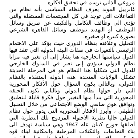
مروعي الذاتي ترسم في تحقيق أفكاره.
غابرييل الموند يعرف النظام السياسي بأنه نظام من
التفاعلات التي توجد في كل المجتمعات المستقلة والتي
تؤدي الى وظائف التكامل والتكيف عن طريق وسائل
التوظيف أو التهديد بتوظيف وسائل القاهره الشرعي
بصورة كبيره او صغيره.
التحليل وعلاقته بنظام الدوري حيث يؤكد على الاهتمام
الرئيسي بالتغيرات في صفات البيئة الدولية التي تنفذ فيها
الدول سياستها الخارجيه هنا يشار إلى أن تغير فيه مزايا
نظام الدولي سيؤدي إلى تغير في السلوك الخارجي
للدول التي شكلها هذا النظام هو في المرحلة الحديثة
تشكل الولايات المتحدة هذه الدولة المتنفذه بالنظام
الدولي، وبالتالي يكون السؤال حول الأفكار المحورية
التي دار حولها نظام الدولي وبالتالي تكون الحلقه
المحورية التي يبدأ منها التغيير حول فكرة قابلة للتطبيق
وتوافق هوي صانعي الوضع الاجتماعي من خلال التحليل
الطبقي ، وأبرز الأفكار المحورية التي يدور حول نظام
الدولي حاليا نظرية الاحتواء المزدوج تلك النظرية التي
أطلقها جورج كينان عام 1947 وهي سياسة تهدف الى
بناء التحالفات والتكتلات المرحلية والمكانية لبناء قوه