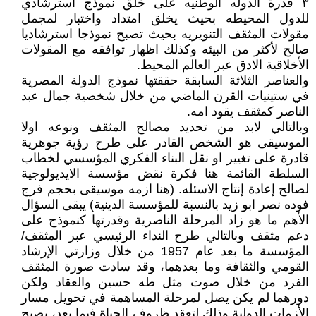
٣ قدرة الدوله الوطنيه على خلق نموذج استرشادي
للدول المحيطه بحيث يخلق امتداد واختبار لمجمل
مقولات المثقف التنويريه بحيث تصبح نموذجا استرشاديا
صالح لأكثر من البيئه وكذلك اظهار توافقه مع المقولات
الأخلاقية الادق عبر العالم المحيط.
والعناصر الثلاثة السابقة حققتها نموذج الدولة المصرية
في ستينيات القرن الماضي من خلال شخصية جمال عبد
الناصر كمثقف يقود امه.
وبالتالي لابد من تحديد مصالح المثقف ونوعه اولا
الموسيقى هو الشخص القادر على طرح رؤية جوهرية
قادرة على تغيير او نقل البناء الفكري المؤسسي لخطاب
السلطة القائمة هنا فكرة نقض مؤسسة الايديولوجية
لصالح إعادة إنتاج الاسئله. (هنا ازمه موسيقى بحجم فرج
فوده نصر ابو زيد بالنسبة للمؤسسة الدينية) يبقى السؤال
الأهم ما هو زاد المرحلة الناصرية وقدرتها كنموذج على
دعم مثقف وبالتالي طرح النداء الرئيسي عبر المثقف/
المؤسسة ما بعد عام 1957 من خلال وزارتي الإرشاد
القومي والثقافة وما بعدهما، وقد سادت صورة المثقف
الفرد من خلال صوت مثل طه حسين والعقاد ولكن
دورهما لم يكن يصل لمرحلة المساهمة في تحويل مسار
الأزمات الدولية وذلك لتعقد ظروف الحياة فيما بعد، يصبح