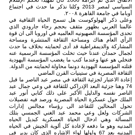
الاتفاق الذي تم ابرامه 2006 كان تمهيدا لحكم الإسلام
السياسي لمصر 2013 وكلنا نذكر ما حدث في اجتماع
أوباما في جامعة القاهرة ٢٠٠٨.
وعلى ذكر الهولوكوست هل تسمح الحياة الثقافية في
عالمنا العربي بظهور مثقف بحجم رجاء جارودي الذي
تحدى المؤسسة الصهيونيه العالميه في اوروبا الى ان قوة
الرأي العام هناك ومساحة الثقافة المنتشرة ومساحة
المشاركة والديمقراطية قد أدى لحمايته بخلاف ما حدث
لجمال حمدان عندنا حيث تخلت المؤسسة الرسمية عنه
فتخلي هو عنها وعندما كتب ما يغضب المؤسسة اليهودية
قتلته المؤسسة اليهودية دونما محاولة لحمايته من الدولة.
الثقافة المصرية في ستينيات القرن الماضي
إعادة الاعتبار لجزئية الثقافة في مصر عبد الناصر ما قبل
74 وهنا جزئية البعد الإدراكي للثقافة في وعي جمال عبد
الناصر نفسه والدليل الأكبر على ذلك كتابي أنور عبد
الملك حول عسكرة الحياة المصرية ورصد فيه تفصيلات
تحول المحالين للتقاعد الى رؤساء مجالس إدارات
الشركات ولعل وعي محمد عبد الغني الجمسي بتلك
المسألة وهي ادخال الحياة العسكرية كبديل الحياه
المدنيه وهو ما دفعه لإعادة كل ألوية الجيش في الحياه
المدنيه بعد 67 واولها لواء الاشاره الذي كان يدير في