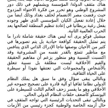
هناك مثقف الدولة/ المؤسسة ويشملهم في ذلك دور
المشروع الوطني وهو تحرر من فكرة الاحتواء المزدوج
حيث رفضت مصر الانضمام لحلف بغداد وذلك ايضا من
خلال إعادة تفعيل الكيان المؤسسي الذي ظهر وجوده
بفعل رغبة بريطانيا في إعادة تنظيم المنطقة لصالحها بعد
الحرب العالمية الثانية.
ميشيل فوكو يرى أنه ليس هناك حقيقة شاملة نادرا ما
يتم تمثيل الحقيقة كواقعة حيادية بل يتم تصويرها في
كثير من الأحيان بوصفها نتاجا الإدراك الذاتي الذي يتنافس
مع مناظير تتمتع بالقدر نفسه من المشروعية وقد
اكتسبت النسبية وهو منظور يزعم أن مفاهيم الحقيقة
والقيم الأخلاقية ليست مطلقة بل نسبية تتعلق
بالأشخاص والمجموعات التي تعتنقها نفوذا أو سيطرة
على الحياة الثقافية.
وبالتالي يبقى سؤال وفق ما سبق هل يملك النظام
الدولي نظاما ثقافيا او آلية قادرة على تصحيح جموحه غير
الأخلاقي وهو ما يفسر زحف العالم الثالث للسيطرة على
اليونسكو كأضعف حلقات النظام الدولي الحالي.
وبالتالي تبقى التحديات الرئيسية التي تواجه المثقف في
حال أزمته الخاصة والوطنية كجزء رئيسي من الأزمات