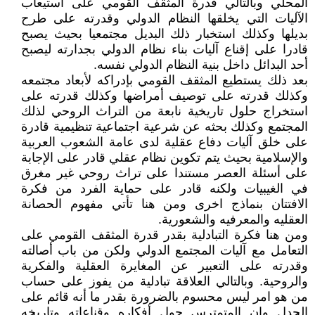
المحلي وبالتالي قدرة المثقف القومي على استيعاب
الآليات التي يخلقها النظام الدولي وقدرته على طرح
بديلها وكذلك استخبار ذلك البديل مجتمعيا بحيث يصبح
قادرا على إقناع آليات بناء نظام الدولي بجدارته ليصبح
أحد البدائل داخل بنية النظام الدولي نفسه.
بعد ذلك يستطيع المثقف القومي بإدراكه لأبعاد مجتمعه
وكذلك قدرته على توصيف أمراضها وكذلك قدرته على
استخراج حلول تاريخية نابعة من التراث الروحي لذلك
المجتمع وكذلك بحثه عن شرعية اجتماعية تنظيمية قادرة
على خلق آليات دفاع عقلية لدى عامة الشعوب العربية
والإسلامية بحيث يتم تكوين نظام عقلي قادر على الإجابة
على أسئلة العصر مستندا على تراث روحي غير مغرق
في الغيبيات ولكنه قادر على حماية الفرد من فكرة
الافتتان بنماذج اخرى ومن هنا تأتي مفهوم الحصانة
العقليه والمعرفيه والشعورية.
ومن هنا فكرة التبادلية بقدر قدرة المثقف القومي على
التعامل مع آليات المجتمع الدولي ولكن من باب أصالته
وقدرته على التعبير عن المغايرة العقلية والفكرية
والروحية. وبالتالي العلاقة تبادلية من يفوز على حساب
من هو امر ليس محسوم بالضرورة بقدر ما أنه قائم على
الجدل وان المتمترس حول أفكاره وقناعاته وتاريخه