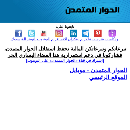
تابعونا على:
بودكاست
بنترست
تيلكرام
لينكدإن
الانستغرام
اليوتيوب
التويتر
الفيسبوك
تبرعاتكم وتبرعاتكن المالية تحفظ استقلال الحوار المتمدن،
فشاركونا في دعم استمرارية هذا الفضاء اليساري الحر
[اشترك في قناة ‫«الحوار المتمدن» على اليوتيوب]
الحوار المتمدن - موبايل
الموقع الرئيسي