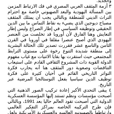
والجديد.
٣ أزمة المثقف العربي المصري في فك الارتباط المزمن
بين المسألة اليهودية والبعد الصهيوني خاصة مع احترام
التراث الديني للمنطقة وبالتالي يجب أن يمتلك المثقف
مصباح ديوجين الذي يضيء به نقاط التماس ما بين الدين
الحقيقي وتوظيفه السياسي في إطار الصراع وليس إطار
التعايش وهنا الفارق لأن أوروبا قد تخلصت من العنصر
اليهودي الذي أصبح عنصرا مقلقا في أوروبا في القرن
الثامن والتاسع عشر فقررت تصدير تلك الحثالة البشرية
إلى منطقة شديدة التنوع رخوة على مستوى الترابط
المجتمعي حيث استقرت بها بقايا الاثنيات مع غياب مفهوم
الدولة القوية ذات المشروع الثقافي القادم على استيعاب
التناقضات وصعوبة دور المثقف هنا أنه يحارب فكرة
التواتر التاريخي القائم في أحيان كثيرة على فكرة
توظيف الدين سياسيا بفعل النوستالجيا المرضية عبر
التاريخ.
٤ يبقى التحدي الأكبر إعادة تركيب الصور الذهنية التي
أصبحت مؤسسات ونظم تستند إليها المؤسسة العسكرية
الدولية التي أصبحت تقود العالم حاليا بعد 1991، وبالتالي
فإن طرح التركيبه الخاصه بمراكز التفكير العالمي
وارتباطها بالصهيونيه العالميه والعسكرية الأمريكية ولعل