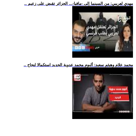
.. مهدي لعريبي: من السينما إلى -مافيا-... الجزائر تقبض على زعيم
.. محمد علام وهيثم سعيد: ألبوم محمد عدوية الجديد استكمالا لنجاح