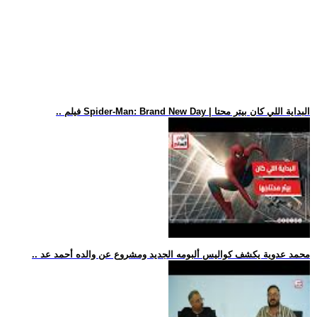
.. فيلم Spider-Man: Brand New Day | البداية اللي كان بيتر محتا
.. محمد عدوية يكشف كواليس ألبومه الجديد ومشروع عن والده أحمد عد