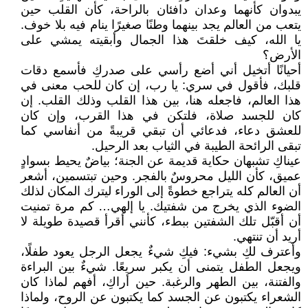
يبدوان كأنهما وعدان دافئان بالراحة، كأن القلب حين
يتعب من العالم يجد بينهما وطنًا صغيرًا ينام فيه بلا خوف.
يا الله، كيف خلقتَ هذا الجمال وأبقيته يمشي على
الأرض؟
أحيانًا أتخيل أني أضع رأسي على صدركِ فأسمع دقات
قلبك، فأقول في سري: يا رب، إن كان للحب معنى في
هذا العالم، فاجعله هنا، بين هذا القلب وذلك القلب. إن
كان للجسد صلاة، فلتكن في هذا القرب، وإن كان
للعشق دعاء، فدعائي أن تبقي قريبةً من أنفاسي كما
تبقى الرائحة الطيبة في الثياب بعد الرحيل.
عيناكِ تشبهان حكاية قديمة عن الجنة؛ بياضٌ يحيط بسوادٍ
عميق، كأن الليل محروسٌ بالفجر. وحين تبتسمين، أشعر
أن العالم كله يتراجع خطوةً إلى الوراء ليترك المكان لذلك
الضوء الذي يخرج من شفتيك. يا إلهي… كم مرة تمنيت
أن أقبّل تلك الشفتين ببطء، كأنني أقرأ قصيدة طويلة لا
أريد أن تنتهي.
وأعترف لكِ بشيء: فيكِ شيءٌ يجعل الرجل يعود طفلًا،
ويجعل الطفل يتمنى أن يكبر سريعًا. شيءٌ بين البراءة
والفتنة، بين الطهر والرغبة. حين أراكِ، أفهم لماذا كان
الشعراء يكتبون عن الجسد كما يكتبون عن الروح، ولماذا