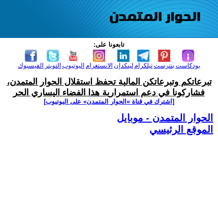
تابعونا على:
بودكاست
بنترست
تيلكرام
لينكدإن
الانستغرام
اليوتيوب
التويتر
الفيسبوك
تبرعاتكم وتبرعاتكن المالية تحفظ استقلال الحوار المتمدن،
فشاركونا في دعم استمرارية هذا الفضاء اليساري الحر
[اشترك في قناة ‫«الحوار المتمدن» على اليوتيوب]
الحوار المتمدن - موبايل
الموقع الرئيسي