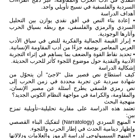
النقدي في أدب الحرب والمقاومة، عبر دمج القراءات
السردية والفلسفية في نسيج تأويلي واحد.
أهداف الدراسة
• إعادة بناء النص في أفق نقدي يوازن بين التحليل
السردي والرمزي والفلسفي، مع ربطه بسياق الحرب
وآثارها الوجودية.
• إبراز القيمة الجمالية والفكرية للنص في سياق الأدب
العربي المعاصر بوصفه جزءًا من أدب المقاومة الإنسانية.
• تحديد نقاط القوة والضعف بما يساهم في إثراء التجربة
الأدبية والنقدية حول موضوع اللجوء كأثر للحرب الحديثة.
إشكالية الدراسة
كيف استطاع نص قصير مثل "لاجئ" أن يتحوّل من
شهادة سردية عن تجربة محددة في زمن الحرب إلى
نص رمزي فلسفي يطرح أسئلة عن مصير الإنسان،
والمقاومة، والكرامة في مواجهة النظام الكوني الجديد؟
منهجية البحث
تعتمد هذه الدراسة على مقاربة تحليلية–تأويلية تمزج
بين:
• المنهج السردي (Narratology) لتفكيك البناء القصصي
وإظهار دينامية الحدث في إطار الحرب واللجوء.
• المنهج السيميولوجي لدراسة الرموز والعلامات ودلالاتها