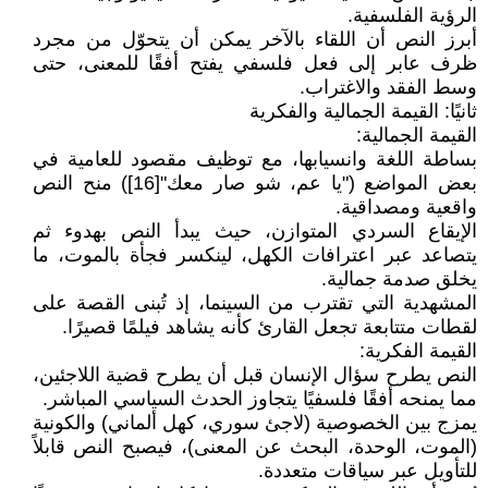
الرؤية الفلسفية.
أبرز النص أن اللقاء بالآخر يمكن أن يتحوّل من مجرد
ظرف عابر إلى فعل فلسفي يفتح أفقًا للمعنى، حتى
وسط الفقد والاغتراب.
ثانيًا: القيمة الجمالية والفكرية
القيمة الجمالية:
بساطة اللغة وانسيابها، مع توظيف مقصود للعامية في
بعض المواضع ("يا عم، شو صار معك"[16]) منح النص
واقعية ومصداقية.
الإيقاع السردي المتوازن، حيث يبدأ النص بهدوء ثم
يتصاعد عبر اعترافات الكهل، لينكسر فجأة بالموت، ما
يخلق صدمة جمالية.
المشهدية التي تقترب من السينما، إذ تُبنى القصة على
لقطات متتابعة تجعل القارئ كأنه يشاهد فيلمًا قصيرًا.
القيمة الفكرية:
النص يطرح سؤال الإنسان قبل أن يطرح قضية اللاجئين،
مما يمنحه أفقًا فلسفيًا يتجاوز الحدث السياسي المباشر.
يمزج بين الخصوصية (لاجئ سوري، كهل ألماني) والكونية
(الموت، الوحدة، البحث عن المعنى)، فيصبح النص قابلاً
للتأويل عبر سياقات متعددة.