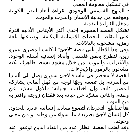
في تشكيل مقاومة المعنى.
• المنهج الفلسفي–الوجودي لقراءة أبعاد النص الكونية
وموقعه من جدلية الإنسان والحرب والموت.
مدخل القراءة النقدية
تشكل القصة القصيرة إحدى أكثر الأجناس الأدبية قدرةً
على التقاط اللحظات الإنسانية المكثفة، وصياغتها بلغة
رمزية مشحونة بالدلالات.
وفي هذا الإطار تأتي قصة "لاجئ" للكاتب المصري عمرو
زين، لتطرح بعمق فلسفي وأبعاد إنسانية أسئلة الوجود،
والاغتراب، والموت، من خلال مشهد بسيط ظاهريًا، لكنه
مشحون بالرموز والإيحاءات.
القصة لا تنحصر في مأساة لاجئ سوري يصل إلى ألمانيا
مع أسرته، بل تضعه وجهًا لوجه مع كهل ألماني يشاركه
المصير ذاته، وإن اختلفت تجلياته: فالأول مشرّد عن
وطنه، والثاني مشرّد عن حياته بعد فقدان زوجته واقترابه
من الموت.
هنا تتقاطع التجربتان لتصوغ معادلة إنسانية عابرة للحدود:
كل إنسان لاجئ بطريقة ما، سواء من وطنه أو من معنى
وجوده.
وقد لفتت القصة أنظار عدد من النقاد الذين توقفوا عند