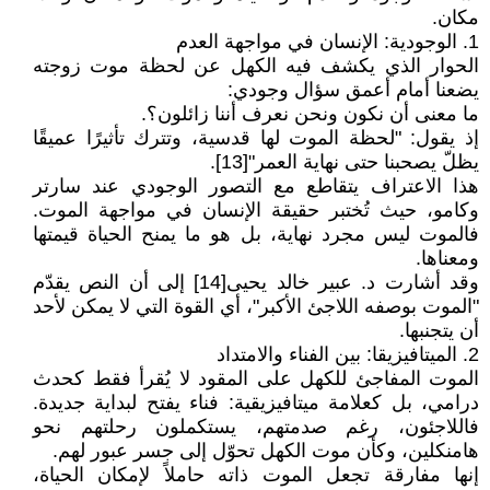
مكان.
1. الوجودية: الإنسان في مواجهة العدم
الحوار الذي يكشف فيه الكهل عن لحظة موت زوجته
يضعنا أمام أعمق سؤال وجودي:
ما معنى أن نكون ونحن نعرف أننا زائلون؟.
إذ يقول: "لحظة الموت لها قدسية، وتترك تأثيرًا عميقًا
يظلّ يصحبنا حتى نهاية العمر"[13].
هذا الاعتراف يتقاطع مع التصور الوجودي عند سارتر
وكامو، حيث تُختبر حقيقة الإنسان في مواجهة الموت.
فالموت ليس مجرد نهاية، بل هو ما يمنح الحياة قيمتها
ومعناها.
وقد أشارت د. عبير خالد يحيى[14] إلى أن النص يقدّم
"الموت بوصفه اللاجئ الأكبر"، أي القوة التي لا يمكن لأحد
أن يتجنبها.
2. الميتافيزيقا: بين الفناء والامتداد
الموت المفاجئ للكهل على المقود لا يُقرأ فقط كحدث
درامي، بل كعلامة ميتافيزيقية: فناء يفتح لبداية جديدة.
فاللاجئون، رغم صدمتهم، يستكملون رحلتهم نحو
هامنكلين، وكأن موت الكهل تحوّل إلى جسر عبور لهم.
إنها مفارقة تجعل الموت ذاته حاملاً لإمكان الحياة،