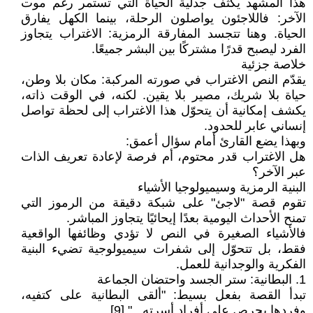
هذا المشهد يكثّف جدلية الحياة التي تستمر رغم موت
الآخر: فاللاجئون يواصلون الرحلة، بينما الكهل يفارق
الحياة. وهنا تتجسد المفارقة الرمزية: الاغتراب يتجاوز
الفرد ليصبح قدرًا مشتركًا بين البشر جميعًا.
خلاصة جزئية
يقدّم النص الاغتراب في صورته المركبة: مكان بلا وطن،
حياة بلا شريك، مصير بلا يقين. لكنه، في الوقت ذاته،
يكشف إمكانية أن يتحوّل هذا الاغتراب إلى لحظة تواصل
إنساني عابر للحدود.
وبهذا يضع القارئ أمام سؤال أعمق:
هل الاغتراب قدر محتوم، أم فرصة لإعادة تعريف الذات
عبر الآخر؟
البنية الرمزية وسيميولوجيا الأشياء
تقوم قصة "لاجئ" على شبكة دقيقة من الرموز التي
تمنح الأحداث اليومية بعدًا إيحائيًا يتجاوز المباشر.
فالأشياء الصغيرة في النص لا تؤدي وظائفها الواقعية
فقط، بل تتحوّل إلى شفرات سيميولوجية تضيء البنية
الفكرية والوجدانية للعمل.
1. البطانية: ستر الجسد واحتضان الجماعة
تبدأ القصة بفعل بسيط: "ألقى البطانية على كتفيه،
وفردها بحرص على أفراد أسرته..." [9].