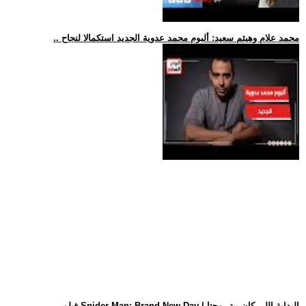
.. محمد علام وهيثم سعيد: ألبوم محمد عدوية الجديد استكمالا لنجاح
.. فيلم Spider-Man: Brand New Day | البداية اللي كان بيتر محتا