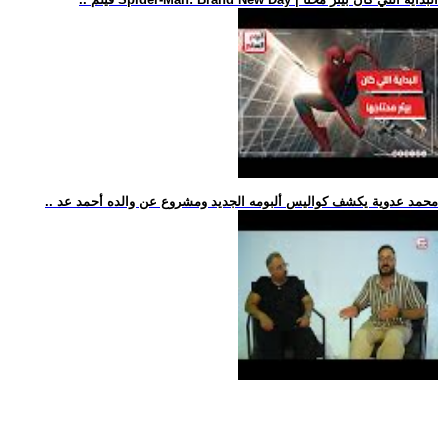
.. محمد عدوية يكشف كواليس ألبومه الجديد ومشروع عن والده أحمد عد