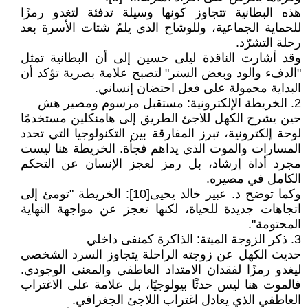
هذه البطانية تتجاوز كونها وسيلة تدفئة لتغدو رمزًا
للحماية الجماعية، وللوشاح الذي يلمّ شتات الأسرة بعد
رحلة التشرّد.
وقد أشارت الناقدة ليلى حسين إلى أن البطانية تمثل
"الدفء والود وبعض الستر" لتصبح علامة بصرية تؤكد أن
البداية محمولة على فعل احتضان إنساني.
2. الخريطة الإلكترونية: مستقبل مرسوم ومصير هش
حين يشرح الكهل للاجئ الطريق إلى هامنكلين مستخدمًا
لوحة إلكترونية، تبرز المفارقة بين التكنولوجيا التي تحدد
المسارات والموت الذي يداهم فجأة. الخريطة هنا ليست
مجرد أداة إرشاد، بل رمز لعجز الإنسان عن التحكم
الكامل في مصيره.
وكما توضح د. عبير خالد يحيى[10]: الخريطة "تومئ إلى
اتجاهات جديدة للحياة، لكنها تعجز عن مواجهة النهاية
المحتومة".
3. ذكر الزوجة الميتة: الذاكرة كمنفى داخلي
حديث الكهل عن زوجته الراحلة يتجاوز السرد الشخصي
ليغدو رمزًا لفقدان الامتداد العاطفي والمعنى الوجودي.
فالموت هنا ليس حدثًا بيولوجيًا، بل علامة على الاغتراب
العاطفي الذي يعادل اغتراب اللاجئ الجغرافي.