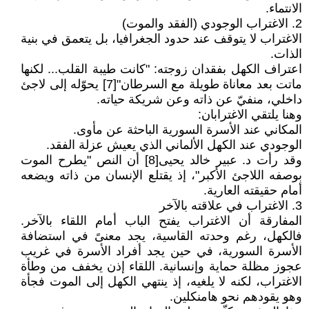
الانتماء.
2. الاغتراب الوجودي (الفقد والموت)
الاغتراب لا يتوقف عند حدود الجغرافيا، بل يتعمق في بنية
الذات.
اعتراف الكهل بفقدان زوجته: "كانت طيبة القلب... لكنها
ماتت بعد معاناة طويلة مع السرطان"[7] يحوّله إلى لاجئ
داخلي، منفيّ عن ذاته وعن شريكة حياته.
وهنا يلتقي الاغترابان:
المكاني عند الأسرة السورية الباحثة عن مأوى.
الوجودي عند الكهل الألماني الذي يعيش عزلة الفقد.
وقد رأت د. عبير خالد يحيى[8] أن النص "يطرح الموت
بوصفه اللاجئ الأكبر"، إذ يقتلع الإنسان من ذاته ويضعه
أمام حقيقته العارية.
3. الاغتراب في علاقته بالآخر
المفارقة أن الاغتراب يفتح الباب أمام اللقاء بالآخر.
فالكهل، رغم وحدته القاسية، يجد معنىً في استضافة
الأسرة السورية، في حين يجد أفراد الأسرة في غريب
عجوز مظلة حماية وإنسانية. اللقاء إذن يخفف من وطأة
الاغتراب، لكنه لا يلغيه، إذ ينتهي الكهل إلى الموت فجأة
وهو يقودهم نحو هامنكلين.