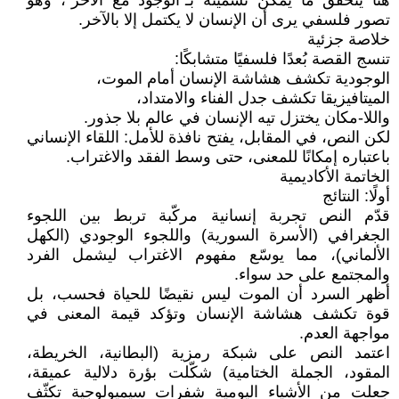
هنا يتحقق ما يمكن تسميته بـ"الوجود مع الآخر"، وهو
تصور فلسفي يرى أن الإنسان لا يكتمل إلا بالآخر.
خلاصة جزئية
تنسج القصة بُعدًا فلسفيًا متشابكًا:
الوجودية تكشف هشاشة الإنسان أمام الموت،
الميتافيزيقا تكشف جدل الفناء والامتداد،
واللا-مكان يختزل تيه الإنسان في عالم بلا جذور.
لكن النص، في المقابل، يفتح نافذة للأمل: اللقاء الإنساني
باعتباره إمكانًا للمعنى، حتى وسط الفقد والاغتراب.
الخاتمة الأكاديمية
أولًا: النتائج
قدّم النص تجربة إنسانية مركّبة تربط بين اللجوء
الجغرافي (الأسرة السورية) واللجوء الوجودي (الكهل
الألماني)، مما يوسّع مفهوم الاغتراب ليشمل الفرد
والمجتمع على حد سواء.
أظهر السرد أن الموت ليس نقيضًا للحياة فحسب، بل
قوة تكشف هشاشة الإنسان وتؤكد قيمة المعنى في
مواجهة العدم.
اعتمد النص على شبكة رمزية (البطانية، الخريطة،
المقود، الجملة الختامية) شكّلت بؤرة دلالية عميقة،
جعلت من الأشياء اليومية شفرات سيميولوجية تكثّف