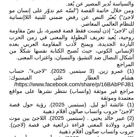
والسياسة تُدير المصير عن بُعد.
ومن خلال خاتمة القصة ("لسّه عم ندوّر على إنسان مو
لاجئ") يُعبّر النص عن رفض ضمني للبنية اللاإنسانية
للنظام العالمي المعاصر.
إن "لاجئ" إذن ليست فقط قصة قصيرة، بل نصّ مقاومة
روحية، يُعيد تعريف البطولة والمعنى في زمن الحرب
الباردة الجديدة، ويمنح لأدب المقاومة العربي بعده
الإنساني الكوني، حيث تُصبح الكتابة نفسها شكلًا من
أشكال النضال ضد التشيؤ، والنسيان، واغتراب المعنى.
المراجع
(1) عمرو زين. (3 سبتمبر, 2025). "لاجىء". حساب
هشام العطار على الفيسبوك:
https://www.facebook.com/share/p/16BAbPFJB1/
مراجع غير موثقة (واتساب) ننتظر نشرها على مواقع
معتمدة وموثقة
(1) عائشة أبو ليل. (سبتمبر, 2025). رؤية حول قصة
"لاجئ" جروب واتساب صالون أقلام ذهبية
(2) عبير خالد يحيي . (سبتمبر, 2025). اللاجئ بين موت
الفرد وولادة المعنى قراءة ذرائعية في قصة (لاجئ).
جروب واتساب صالون أقلام ذهبية