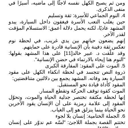
ومن ثم يصبح الكهل نفسه لاجئًا إلى ماضيه، أسيرًا في
منفى الذكرى.
4. النوم الجماعي للأسرة: ثقة وتسليم
حين يغلب التعب الأسرة فيغفون داخل السيارة، يبدو
المشهد عاديًا، لكنه يحمل دلالة أعمق: الاستسلام المؤقت
لقدر الآخر.
إنهم يضعون حياتهم بين يدي غريب، في لحظة نوم
تعكس ثقة دفينة بأن الإنسانية قادرة على حمايتهم.
وقد علّقت د. عبير خالد[11] على هذا المشهد بقولها:
"النوم هنا إيحاء بالارتماء في حضن الإنسانية".
5. الموت على المقود: المفارقة الكبرى
ذروة النص تتجسد في لحظة انكفاء الكهل على مقود
السيارة بعد وفاته. المشهد يجمع بين دلالتين متناقضتين:
المقود كأداة قيادة نحو المستقبل.
الموت كقوة توقف الحركة وتقطع المسار.
إنها لحظة مكثفة تختصر جدلية الحياة والموت، وتحوّل
المقود إلى علامة رمزية على أن الإنسان يقود الآخرين
نحو الحياة بينما ينزلق هو إلى الغياب.
6. الجملة الختامية: إنسان بلا لجوء
تختتم القصة بجملة اللاجئ: "لسّه عم ندوّر على إنسان