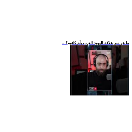
.. ما هو سر علاقة اليهود العرب بأم كلثوم؟