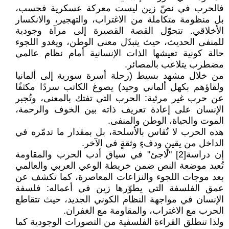
فالحرب في نصّ زين ليست معركة عسكرية فحسب،
بل منظومة متكاملة من الاغتراب، والتهجير، والانكسار
الأخلاقي. تتحوّل القصة القصيرة إلى مرآة وجودية
للمنفى الحديث، حيث يتبدّل معنى الوطن، ويغدو اللجوء
حالة كونية تعيشها الذات الإنسانية أمام نظام عالمي
مضطرب يتلاعب بالمصائر.
من خلال مشهد بسيط (رحلة أسرة سورية إلى ألمانيا
ولقاؤهم بكهل ألماني وحيد) يصوغ الكاتب سردًا مكثفًا
عن حرب غير مرئية: الحرب التي تفتك بالمعنى، وتُجبر
الإنسان على إعادة تعريف ذاته بين الخوف والرحمة،
الموت والحياة، الوطن والمنفى.
هذه الحرب لا تُقاس بالأسلحة، بل بمقدار ما تدمّره في
الداخل من يقينٍ ودفءٍ وثقةٍ في الآخر.
إن دراسة[2] "لاجئ" في سياق أدب الحرب والمقاومة
تُعيد موضعة النص ضمن خريطة الوعي العربي والعالمي
بعد موجات اللجوء والنزاعات المعاصرة، كما تكشف عن
عمق الفلسفة التي يطوّرها زين في أعماله: فلسفة
الإنسان في مواجهة النظام الكوني الجديد، حيث تتقاطع
الحرب مع الاغتراب، والمقاومة مع الغفران.
ولذا تنطلق القراءة الفلسفية من التصورات الوجودية كما