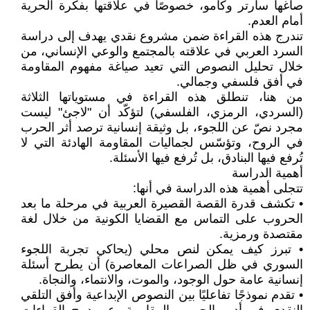
صاغها سارتر وكامو، خصوصًا في علاقتها بفكرة الحرية
أمام العدم.
تندرج هذه القراءة ضمن مشروع نقدي يهدف إلى دراسة
السرد العربي في علاقته بالمجتمع والوعي الإنساني، من
خلال تحليل النصوص التي تعيد صياغة مفهوم المقاومة
في أفق فلسفي وجمالي.
من هنا، تنطلق هذه القراءة في مستوياتها الثلاثة
(السردي، الرمزي، الفلسفي) لتؤكّد أن "لاجئ" ليست
مجرد نصّ عن اللجوء، بل وثيقة إنسانية ترصد أثر الحرب
في الروح، وتؤسّس لجماليات المقاومة الهادئة التي لا
تُرفع فيها البنادق، بل تُرفع فيها الأسئلة.
أهمية الدراسة
تتجلى أهمية هذه الدراسة في أنها:
• تكشف قدرة القصة القصيرة العربية في مرحلة ما بعد
الحروب على التماس مع القضايا الكونية من خلال لغة
مقتصدة ورمزية.
• تبرز كيف يمكن لنص محلي (يحاكي تجربة اللجوء
السوري في ظل الصراعات المعاصرة) أن يطرح أسئلة
إنسانية عامة حول الوجود، والموت، والانتماء، والنجاة.
• تقدم نموذجًا تفاعليًا بين النصوص الإبداعية وأفق التلقي