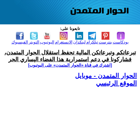
تابعونا على:
بودكاست
بنترست
تيلكرام
لينكدإن
الانستغرام
اليوتيوب
التويتر
الفيسبوك
تبرعاتكم وتبرعاتكن المالية تحفظ استقلال الحوار المتمدن،
فشاركونا في دعم استمرارية هذا الفضاء اليساري الحر
[اشترك في قناة ‫«الحوار المتمدن» على اليوتيوب]
الحوار المتمدن - موبايل
الموقع الرئيسي