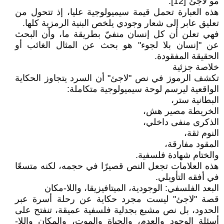
مو لاجئ"[12].
هذه العبارة تحمل قيمة سيميولوجية عليا، إذ تتحول من
تعليق عابر إلى شعار وجودي يلخص البنية الرمزية كلها.
فهي تعلن أن كل إنسان منفيّ بطريقة ما، وأن البحث
عن "إنسان بلا لجوء" هو بحث عن المثال الغائب أو
الحقيقة المفقودة.
خلاصة جزئية
تكشف الرموز في نص "لاجئ" أن السرد يتجاوز الحكاية
الواقعية ليرسم لوحة سيميولوجية متكاملة:
البطانية ستر،
الخريطة مصير هش،
الذكرى منفى داخلي،
النوم ثقة،
المقود مفارقة،
والختام شهادة فلسفية.
هذه العلامات تجعل النص قصيرًا في حجمه، لكنه متسعًا
في أفقه التأويلي.
البعد الفلسفي: الوجودية، الميتافيزيقا، واللا-مكان
قصة "لاجئ" ليست مجرد حكاية عن رحلة أسرة عبر
الحدود، بل نص مشبع بجدلية فلسفية عميقة، تنفتح على
أسئلة الوجود والعدم، والحياة والموت، والمكان واللا-