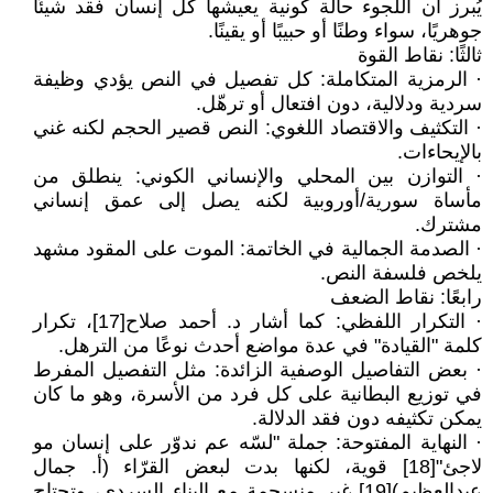
يُبرز أن اللجوء حالة كونية يعيشها كل إنسان فقد شيئًا
جوهريًا، سواء وطنًا أو حبيبًا أو يقينًا.
ثالثًا: نقاط القوة
· الرمزية المتكاملة: كل تفصيل في النص يؤدي وظيفة
سردية ودلالية، دون افتعال أو ترهّل.
· التكثيف والاقتصاد اللغوي: النص قصير الحجم لكنه غني
بالإيحاءات.
· التوازن بين المحلي والإنساني الكوني: ينطلق من
مأساة سورية/أوروبية لكنه يصل إلى عمق إنساني
مشترك.
· الصدمة الجمالية في الخاتمة: الموت على المقود مشهد
يلخص فلسفة النص.
رابعًا: نقاط الضعف
· التكرار اللفظي: كما أشار د. أحمد صلاح[17]، تكرار
كلمة "القيادة" في عدة مواضع أحدث نوعًا من الترهل.
· بعض التفاصيل الوصفية الزائدة: مثل التفصيل المفرط
في توزيع البطانية على كل فرد من الأسرة، وهو ما كان
يمكن تكثيفه دون فقد الدلالة.
· النهاية المفتوحة: جملة "لسّه عم ندوّر على إنسان مو
لاجئ"[18] قوية، لكنها بدت لبعض القرّاء (أ. جمال
عبدالعظيم)[19] غير منسجمة مع البناء السردي، وتحتاج