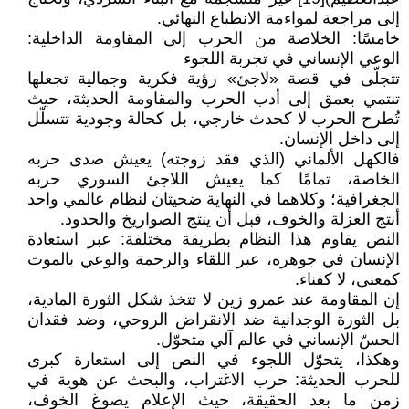
إلى مراجعة لمواءمة الانطباع النهائي.
خامسًا: الخلاصة من الحرب إلى المقاومة الداخلية:
الوعي الإنساني في تجربة اللجوء
تتجلّى في قصة «لاجئ» رؤية فكرية وجمالية تجعلها
تنتمي بعمق إلى أدب الحرب والمقاومة الحديثة، حيث
تُطرح الحرب لا كحدث خارجي، بل كحالة وجودية تتسلّل
إلى داخل الإنسان.
فالكهل الألماني (الذي فقد زوجته) يعيش صدى حربه
الخاصة، تمامًا كما يعيش اللاجئ السوري حربه
الجغرافية؛ وكلاهما في النهاية ضحيتان لنظام عالمي واحد
أنتج العزلة والخوف، قبل أن ينتج الصواريخ والحدود.
النص يقاوم هذا النظام بطريقة مختلفة: عبر استعادة
الإنسان في جوهره، عبر اللقاء والرحمة والوعي بالموت
كمعنى، لا كفناء.
إن المقاومة عند عمرو زين لا تتخذ شكل الثورة المادية،
بل الثورة الوجدانية ضد الانقراض الروحي، وضد فقدان
الحسّ الإنساني في عالم آلي متحوّل.
وهكذا، يتحوّل اللجوء في النص إلى استعارة كبرى
للحرب الحديثة: حرب الاغتراب، والبحث عن هوية في
زمن ما بعد الحقيقة، حيث الإعلام يصوغ الخوف،