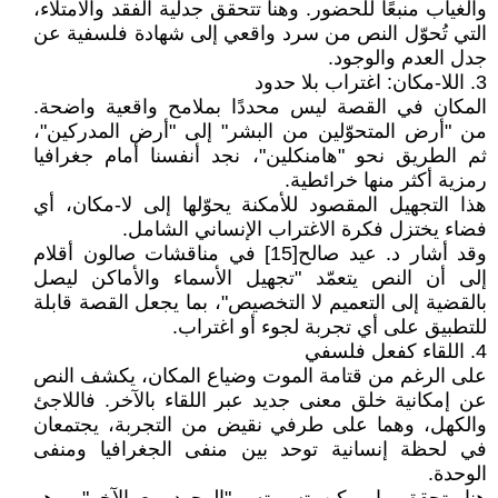
والغياب منبعًا للحضور. وهنا تتحقق جدلية الفقد والامتلاء،
التي تُحوّل النص من سرد واقعي إلى شهادة فلسفية عن
جدل العدم والوجود.
3. اللا-مكان: اغتراب بلا حدود
المكان في القصة ليس محددًا بملامح واقعية واضحة.
من "أرض المتحوّلين من البشر" إلى "أرض المدركين"،
ثم الطريق نحو "هامنكلين"، نجد أنفسنا أمام جغرافيا
رمزية أكثر منها خرائطية.
هذا التجهيل المقصود للأمكنة يحوّلها إلى لا-مكان، أي
فضاء يختزل فكرة الاغتراب الإنساني الشامل.
وقد أشار د. عيد صالح[15] في مناقشات صالون أقلام
إلى أن النص يتعمّد "تجهيل الأسماء والأماكن ليصل
بالقضية إلى التعميم لا التخصيص"، بما يجعل القصة قابلة
للتطبيق على أي تجربة لجوء أو اغتراب.
4. اللقاء كفعل فلسفي
على الرغم من قتامة الموت وضياع المكان، يكشف النص
عن إمكانية خلق معنى جديد عبر اللقاء بالآخر. فاللاجئ
والكهل، وهما على طرفي نقيض من التجربة، يجتمعان
في لحظة إنسانية توحد بين منفى الجغرافيا ومنفى
الوحدة.