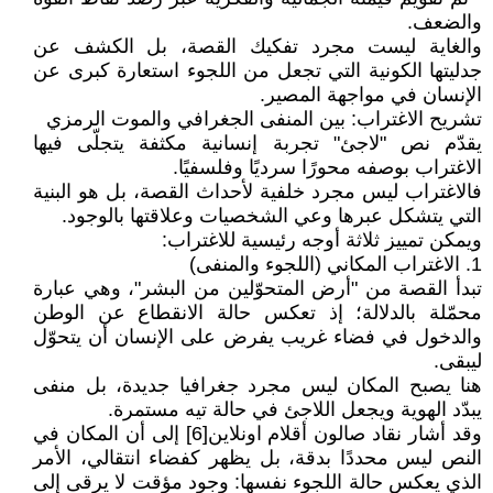
والضعف.
والغاية ليست مجرد تفكيك القصة، بل الكشف عن
جدليتها الكونية التي تجعل من اللجوء استعارة كبرى عن
الإنسان في مواجهة المصير.
تشريح الاغتراب: بين المنفى الجغرافي والموت الرمزي
يقدّم نص "لاجئ" تجربة إنسانية مكثفة يتجلّى فيها
الاغتراب بوصفه محورًا سرديًا وفلسفيًا.
فالاغتراب ليس مجرد خلفية لأحداث القصة، بل هو البنية
التي يتشكل عبرها وعي الشخصيات وعلاقتها بالوجود.
ويمكن تمييز ثلاثة أوجه رئيسية للاغتراب:
1. الاغتراب المكاني (اللجوء والمنفى)
تبدأ القصة من "أرض المتحوّلين من البشر"، وهي عبارة
محمّلة بالدلالة؛ إذ تعكس حالة الانقطاع عن الوطن
والدخول في فضاء غريب يفرض على الإنسان أن يتحوّل
ليبقى.
هنا يصبح المكان ليس مجرد جغرافيا جديدة، بل منفى
يبدّد الهوية ويجعل اللاجئ في حالة تيه مستمرة.
وقد أشار نقاد صالون أقلام اونلاين[6] إلى أن المكان في
النص ليس محددًا بدقة، بل يظهر كفضاء انتقالي، الأمر
الذي يعكس حالة اللجوء نفسها: وجود مؤقت لا يرقى إلى