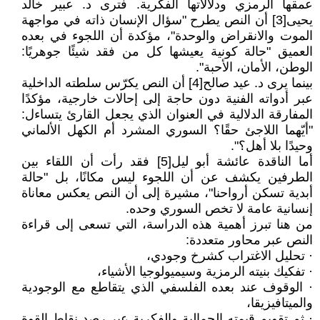
عمقها الرمزي ودلالاتها الفكرية. فترى د. عبير خالد
يحيى[3] أن النص يطرح "سؤال الإنسان ذاته في مواجهة
الموت والانقراض والوحدة"، مؤكدة أن اللجوء في بعده
العميق "حالة كونية يعيشها كل من فقد شيئًا جوهريًا:
الوطن، الأمان، الأحبة".
بينما يرى د. عيد صالح[4] أن النص يكرّس سلطته الداخلية
عبر أدواته الفنية دون حاجة إلى إحالات خارجية، مؤكدًا
المفارقة الدلالية في العنوان الذي يجعل القارئ يتساءل:
"أيّهما اللاجئ حقًا؟ السوري المشرد أم الكهل الألماني
وحيدًا بلا أهل؟".
أما الناقدة عائشة أبو ليل[5] فقد رأت أن اللقاء بين
الطرفين يكشف عن أن اللجوء ليس مكانًا، بل "حالة
أبدية تسكن أرواحنا"، مشيرة إلى أن النص يعكس معاناة
إنسانية عامة لا تخص السوري وحده.
من هنا تبرز أهمية هذه الدراسة، التي تسعى إلى قراءة
النص عبر محاور متعددة:
· تحليل الاغتراب كشرخ وجودي،
· تفكيك بنيته الرمزية وسيميولوجيا الأشياء،
· الوقوف عند بعده الفلسفي الذي يتقاطع مع الوجودية
والميتافيزيقا،
· ثم تقويم قيمته الجمالية والفكرية عبر رصد نقاط القوة