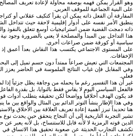
وهو القرار يمكن فهمه بوصفه محاولة لإعادة تعريف المصال
على البنية الجماعية للموقف العربي.
المفارقة أن الفعل ذاته يمكن أن يقرأ كتكيف عقلاني أو كتراج
ينطبق الأمر نفسه على أدوار إقليمية لاحقة حيث تتداخل ال
ذاته دمجت القضية ضمن استراتيجيات أوسع تتعلق بالنفوذ والتو
هذا التداخل بين المبدأ والمصلحة لا يعني بالضرورة وجود نية
سياسية أو كورقة ضمن صراعات أخرى.
على المستوى الاجتماعي يكتسب هذا النقاش بعداً أعمق إذ
الإخفاقات.
المجتمعات التي تعيش صراعاً ممتداً دون حسم تميل إلى البحث 
وفي المقابل فإن غياب النتائج الملموسة في الحاضر يعزز الش
فعلي.
غير أن هذا التفسير رغم ما يحمله من وجاهة يظل جزئياً إذا لم ي
فالفعل السياسي اليوم لا يقاس فقط بالنوايا، بل بقدرة الفا
قد يكون الهدف أخلاقياً وواضحاً لكن تحقيقه يتطلب أدوات قوة غ
وفي هذا الإطار ينشأ التوتر الدائم بين المثال والواقع بين ما ي
هنا تحديداً تبرز أهمية إعادة تعريف العلاقة بين الأخلاق والا
تشير التجربة التاريخية إلى أن النجاح يتحقق حين يحدث نوع م
الدين قوته الرمزية لا لأنه قابل للاستنساخ، بل لأنه يعبر عن ح
تكشف التجارب الحديثة عن صعوبة تحقيق هذا الاتساق في عا