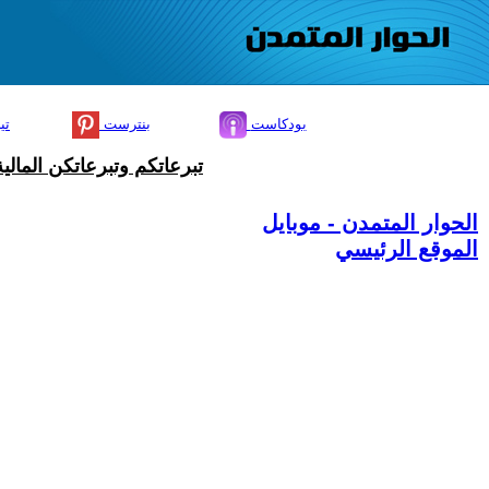
بودكاست
بنترست
تي
تبرعاتكم وتبرعاتكن المال
الحوار المتمدن - موبايل
الموقع الرئيسي