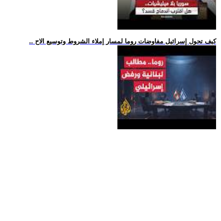
.. كيف تحول إسرائيل مفاوضات روما لمسار إملاء الشروط وتوسيع الاح