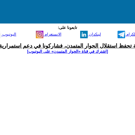
تابعونا على:
لكرام
لينكدإن
الانستغرام
اليوتيوب
ية تحفظ استقلال الحوار المتمدن، فشاركونا في دعم استمرارية 
[اشترك في قناة ‫«الحوار المتمدن» على اليوتيوب]