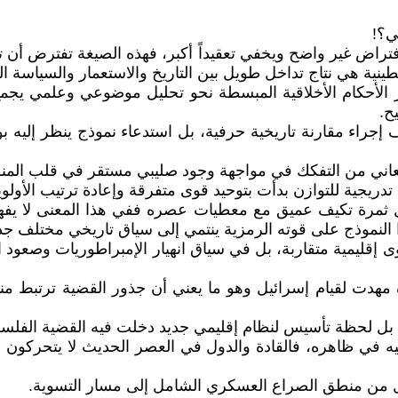
ي؟!
تراض غير واضح ويخفي تعقيداً أكبر، فهذه الصيغة تفترض أن تار
نية هي نتاج تداخل طويل بين التاريخ والاستعمار والسياسة الدو
 الأحكام الأخلاقية المبسطة نحو تحليل موضوعي وعلمي يجمع 
ح.
إجراء مقارنة تاريخية حرفية، بل استدعاء نموذج ينظر إليه ب
عاني من التفكك في مواجهة وجود صليبي مستقر في قلب المن
دريجية للتوازن بدأت بتوحيد قوى متفرقة وإعادة ترتيب الأولويا
ثمرة تكيف عميق مع معطيات عصره ففي هذا المعنى لا يفهم 
ا النموذج على قوته الرمزية ينتمي إلى سياق تاريخي مختلف جذ
 إقليمية متقاربة، بل في سياق انهيار الإمبراطوريات وصعود 
مهدت لقيام إسرائيل وهو ما يعني أن جذور القضية ترتبط منذ 
عليه في ظاهره، فالقادة والدول في العصر الحديث لا يتحركو
تقال من منطق الصراع العسكري الشامل إلى مسار التسوية.