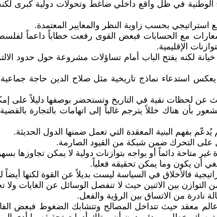
ح الوطنية في ظل واقع داخلي ضاغط وتحولات دولية كبرى لكن
ع استراتيجي بحسب زاوية النظر والمعايير المعتمدة.
شعارات مع الحسابات فبعض القوى رفعت خطاباً داعماً لفلسطي
ازنات الإقليمية.
 خيانة لكنه يفتح الباب أمام تساؤلات مشروعة حول حدود الالت
 يعكس استدعاء نماذج تاريخية مثل صلاح الدين حاجة جماعي
عن لحظات نقية في التاريخ وتستحضر بوصفها دليلاً على إمكاني
عور بأن هناك خللاً يترجم غالباً إلى اتهامات بالتجارة بال
ُدعّم بفهم البنية المعقدة التي تعمل ضمنها الدول الحديثة.
عل على التحرك ضمن شبكة من القيود الصارمة.
ير متاحة دائماً أو يواجه بتوازنات دولية لا يمكن تجاوزها بسهو
نبغي أن يكون وما يمكن تحقيقه فعلياً.
ستراتيجية فالأخلاق في السياسة ليست بديلاً عن القوة لكنها أي
ن التوازن بين الاثنين حيث لا تنفصل الوسائل عن الغايات ولا
الة نادرة من الاتساق بين الرؤية والفعل.
لم معقد حيث تتداخل المصالح وتتشابك الضغوط فبعض الفاعل