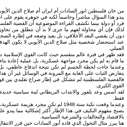
من خان فلسطين انور السادات أم ايران أم صلاح الدين الأيوب
يبدو هذا السؤال مباشراً وحاسماً لكنه في جوهره يقوم على اف
فرد أو دولة بينما تكشف القراءة الموضوعية أن القضية الفلسطي
لذلك فإن أي محاولة لفهم ما جرى لا بد أن تنطلق من تجاوز
دون أن يقصي البعد الأخلاقي، بل يعيد وضعه في إطاره الصحي
عند استحضار شخصية مثل صلاح الدين الأيوبي لا يكون الهدف 
العملي.
فقد ظهر في فترة عالم منقسم حيث كانت القوى الإسلامية ت
ما قام به لم يكن مجرد مواجهة عسكرية، بل عملية إعادة بناء ت
وعندما جاءت لحظة الحسم لم تكن نتيجة اندفاع عاطفي، بل 
يتعارض الثبات على الغاية مع المرونة في الوسائل غير أن هذ
فالقضية الفلسطينية لم تتشكل في إطار صراع تقليدي بين قوى
القوى الكبرى.
لقد أسس وعد بلفور والانتداب البريطاني لبنة سياسية جديدة 
فقط.
وعندما وقعت نكبة سنة 1948 لم تكن مجرد هزيمة عسكرية، بل لحظة تأسيس لنظام إقليمي جديد دخلت فيه القضية الفلسطينية ضمن شبكة من التوازنات الدولية المعقدة.
يصبح مفهوم التكيف في هذا الإطار أكثر إشكالية مما يبدو 
بالاقتصاد والتحالفات والشرعية السياسية.
هنا يبرز مثال التحول الذي قاده أنور السادات حين قرر الان