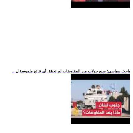
.. باحث سياسي: سبع جولات من المفاوضات لم تحقق أي نتائج ملموسة ل