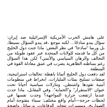
على هامش الحرب الأمريكية الإسرائيلية ضد إيران:
سؤال يبدو ساذجًا… لكنه موجع ،قد يبدو السؤال بسيطا،
بل وربما “ساذجا” في نظر البعض: ماذا جنت دول الخليج
من كل ما قدمته للولايات المتحدة عبر عقود طويلة من
التحالف والرهان السياسي والأمني؟ لكن هذا السؤال
رغم بساطته الظاهرية يضرب في عمق معادلة القوة في
المنطقة.
لقد دفعت دول الخليج أثمانا باهظة: تحالفات استراتيجية،
صفقات تسليح بمئات المليارات، انخراط في منظومات
أمنية تقودها واشنطن، وتنازلات سياسية أحيانا تحت
عنوان “الاستقرار” و”الحماية”. وفي المقابل، ماذا حدث
عندما ارتفعت حرارة المواجهة؟ وجدت نفسها في
لحظات حرجة—أمام واقع مختلف: سماء مفتوحة أمام
الصواريخ، ومسيرات تتجاوز الدفاعات، ورسائل واضحة