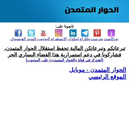
تابعونا على:
بودكاست
بنترست
تيلكرام
لينكدإن
الانستغرام
اليوتيوب
التويتر
الفيسبوك
تبرعاتكم وتبرعاتكن المالية تحفظ استقلال الحوار المتمدن،
فشاركونا في دعم استمرارية هذا الفضاء اليساري الحر
[اشترك في قناة ‫«الحوار المتمدن» على اليوتيوب]
الحوار المتمدن - موبايل
الموقع الرئيسي