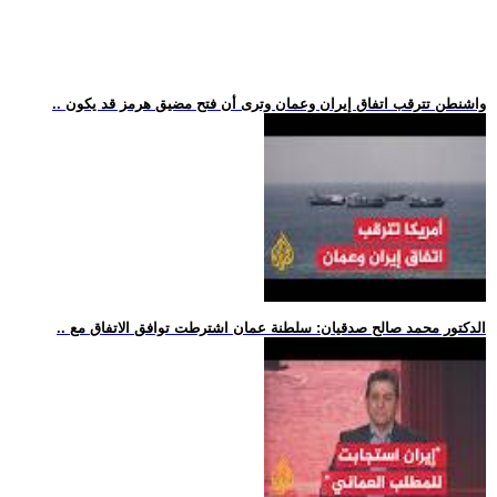
.. واشنطن تترقب اتفاق إيران وعمان وترى أن فتح مضيق هرمز قد يكون
.. الدكتور محمد صالح صدقيان: سلطنة عمان اشترطت توافق الاتفاق مع