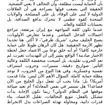
بأن الحماية ليست مطلقة، وأن التحالف لا يعني التضحية.
الحقيقة التي يصعب قولها بصراحة هي أن العلاقات
الدولية لا تُبنى على الوفاء، بل على المصلحة. والولايات
المتحدة كقوة عظمى لا تتحرك بدافع الصداقة، بل
بحسابات الكلفة والعائد.
عندما تكون كلفة المواجهة مع إيران مرتفعة، تتراجع
احتمالات التدخل المباشر. وعندما تتعارض الأولويات،
يصبح الحليف مجرد “شريك ظرفي”، لا أكثر. هنا تحديدا
تظهر الأزمة الحقيقية: هل كان الرهان طويلا على حماية
خارجية كافيا؟ أم أنه خلق نوعا من الاعتماد جعل لحظة
الاختبار صادمة؟ الواقع يشير إلى أن التهديدات تغيرت. لم
تعد الحروب تقليدية، بل أصبحت منخفضة الكلفة وعالية
التأثير: صواريخ دقيقة، مسيرات، وحروب استنزاف
نفسية وعسكرية. وفي هذا النوع من الحروب، لا توجد
مظلة حماية كاملة. السؤال الأهم الآن ليس: ماذا قدمت
أمريكا؟ بل: ماذا يجب أن تفعل دول الخليج من الآن
فصاعدا؟ هل تستمر في نفس المعادلة؟ أم تعيد صياغة
موقعها في النظام الدولي؟ ربما تكون الإجابة بدأت
تتشكل بالفعل: تنويع التحالفات، تقليل الاعتماد، بناء
قدرات ذاتية، ومحاولة تهدئة الصراعات بدل الانخراط