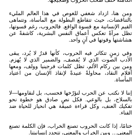
الكامنة خلف صخب الحروب وضجيجها.
ومن هنا، ازداد شغفي للغوص في هذا العالم المليء
بالتناقضات، حيث تتقاطع البطولة مع المأساة، وتتماهى
القيم الإنسانية مع قسوة الواقع. فالحروب، رغم قسوتها،
تظل مرآةً تعكس أعماق النفس البشرية، كاشفةً عن
هشاشتها وقوتها في آنٍ واحد.
وفي زمنٍ تتكاثر فيه الحروب، كأنها قدرٌ لا يُرد، يبقى
الأدب الصوت الذي لا يُقصف، والضمير الذي لا يُهزم.
ومن بين ركام الألم، تظل كلمات فرجينيا وولف، ومعها
أقلام النقاد، محاولةً عنيدةً لإنقاذ الإنسان من اعتياد
المأساة.
إننا لا نكتب عن الحرب لنؤرّخها فحسب، بل لنقاومها—لا
بالسلاح، بل بالوعي. فكل نصٍ صادق هو خطوة نحو
تفكيك العنف، وكل قراءة عميقة هي انحياز للحياة ضد
الفناء.
ختامًا، إذا كانت الحروب تصنع الخراب، فإن الكلمة تصنع
المعنى… وبين الخراب والمعنى، تتحدد إنسانيتنا.