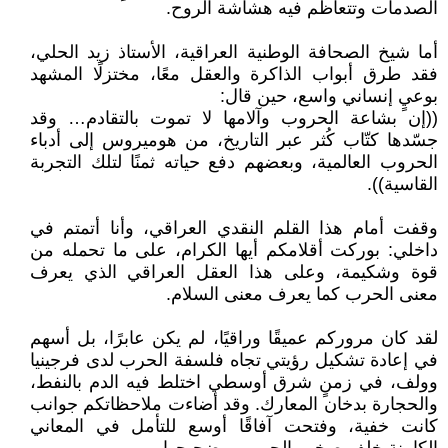
الصدمات وتتعاظم فيه هشاشة الروح.
أما شيخ الصحافة الوطنية العراقية، الأستاذ زيد الحلي،
فقد طرق أبواب الذاكرة والعقل معًا، مختزلًا المشهد
بوعيٍ إنساني واسع، حين قال:
((إن بشاعة الحروب وآلامها لا تموت بالتقادم… وقد
جسّدها كتّاب كُثر عبر التاريخ، من هوميروس إلى أدباء
الحروب العالمية، وبعضهم دفع حياته ثمنًا لتلك التجربة
القاسية)).
وقفت أمام هذا القلم النقدي العراقي، وأنا أتمتم في
داخلي: بوركت أقلامكم أيها الكرام، على ما تحمله من
قوة وشكيمة، وعلى هذا العقل العراقي الذي يعرف
معنى الحرب كما يعرف معنى السلام.
لقد كان مروركم عميقًا وراقيًا، لم يكن عابرًا، بل أسهم
في إعادة تشكيل رؤيتي تجاه فلسفة الحرب لدى فرجينيا
وولف، في زمنٍ شرق أوسطي اختلط فيه الدم بالنفط،
والحجارة بدخان المعارك. وقد أضاءت ملاحظاتكم جوانب
كانت خفية، وفتحت آفاقًا أوسع للتأمل في المعاني