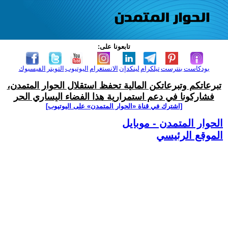
تابعونا على:
بودكاست
بنترست
تيلكرام
لينكدإن
الانستغرام
اليوتيوب
التويتر
الفيسبوك
تبرعاتكم وتبرعاتكن المالية تحفظ استقلال الحوار المتمدن،
فشاركونا في دعم استمرارية هذا الفضاء اليساري الحر
[اشترك في قناة ‫«الحوار المتمدن» على اليوتيوب]
الحوار المتمدن - موبايل
الموقع الرئيسي