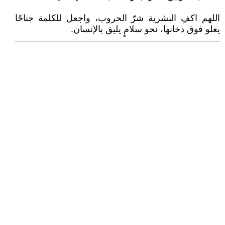
اللهم اكفِ البشرية شرّ الحروب، واجعل للكلمة جناحًا
يعلو فوق دخانها، نحو سلامٍ يليق بالإنسان.