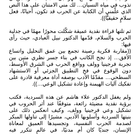
تذوب في مياه النسيان… لك مني الامتنان على هذا النص
الذي علّمني أن الكتابة عن الحرب قد تكون، أحيانًا، فعل
سلامٍ حقيقيًّا)).
ثم تلتها قراءة نقدية عميقة شكّلت محورًا مهمًا في جدلية
الحرب والسلام، قدّمها الدكتور نبيل العبادي، حيث رأى
فيها:
((مقاربة فكرية رصينة تجمع بين عمق التحليل واتساع
الأفق… إذ نجح الكاتب في بناء جسر نظري متين بين
تجربة فرجينيا وولف وواقع الحرب في الشرق الأوسط،
دون الوقوع في فخ التطبيق الجزئي أو الاستشهاد
السطحي… مقدّمًا الأدب بوصفه أداة معرفية قادرة على
تفكيك آليات الهيمنة وإعادة تشكيل الوعي…)).
ولم يغفل الدكتور علاء هاشم عن هذه السردية، فكتب
برؤية نقدية مضيئة رائعة، متوقفًا عند أثر الحروب في
تشكيل وعي فرجينيا وولف، وكيف انعكس ذلك على
بنيتها السردية وأسلوبها الأدبي، مشيرًا إلى تناولها المبكر
لصدمة الحرب النفسية، وتجسيدها العميق لمعاناة
الإنسان، جنديًا كان أم مدنيًا، في عالمٍ تتكرر فيه