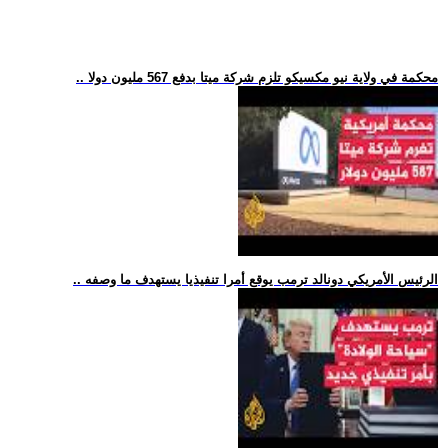
.. محكمة في ولاية نيو مكسيكو تلزم شركة ميتا بدفع 567 مليون دولا
.. الرئيس الأمريكي دونالد ترمب يوقع أمرا تنفيذيا يستهدف ما وصفه