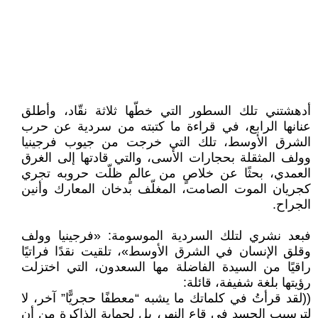
أدهشتني تلك السطور التي خطّها ثلاثة نقّاد، وأطلق
عنانها الرابع، في قراءة ما كتبته من سردية عن حرب
الشرق الأوسط، تلك التي خرجت من جيوب فرجينيا
وولف المثقلة بحجارات الأسى، والتي قادتها إلى الغرق
العمدي، بحثًا عن خلاصٍ من عالمٍ ظلّت حروبه تجري
كجريان الموت الصامت، المغلّف بدخان المعارك وأنين
الجراح.
فبعد نشري لتلك السردية الموسومة: «فرجينيا وولف
وقلق الإنسان في الشرق الأوسط»، تلقيت نقدًا فراتيًا
راقيًا من السيدة الفاضلة مها السعدون، التي اختزلت
رؤيتها بلغة شفيفة، قائلة:
((لقد قرأتُ في كلماتك ما يشبه “معطفًا حجريًّا” آخر، لا
لترسيب الجسد في قاع النهر، بل لحماية الذاكرة من أن