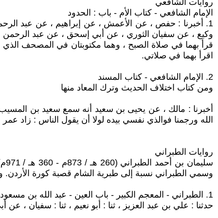
روايات الشافعي
الإمام الشافعي - كتاب الأم - باب : الحدود
1. أخبرنا : حفص ، عن الأعمش ، عن إبراهيم ، عن عبد الرحم
وكيع ، عن سفيان الثوري ، عن أبي إسحق ، عن عبد الرحمن بن 
قرأ بهما في صلاة الصبح ، وهما مكتوبتان في المصحف الذي جم
اقرأ بهما في صلاتي.
2. الإمام الشافعي - كتاب المسند
ومن كتاب اختلاف الحديث وترك المعاد منها
أخبرنا : مالك ، عن يحيى بن سعيد أنه سمع سعيد بن المسيب 
الله ورجمنا فوالذي نفسي بيده لولا أن يقول الناس : زاد عمر في 
روايات الطبراني
سلي
وسمي الطبراني نسبة إلى طبرية الشام قصبة كورة الأردن. ولد في شهر صفر سنة 260 هـ (873 م) بعكا بفلسطين من أم عكاوي
1. الطبراني - المعجم الكبير - باب العين - عبد الله بن مسعود الهذلي
حدثنا : علي بن عبد العزيز ، ثنا : أبو نعيم ، ثنا : سفيان ، ع