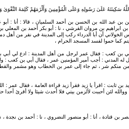
لَّهُ سَكِينَتَهُ عَلَىٰ رَسُولِهِ وَعَلَى الْمُؤْمِنِينَ وَأَلْزَمَهُمْ كَلِمَةَ التَّقْوَىٰ وَكَا
ن عبد الله بن الحسن بن أحمد السلميان ، قالا : أنا : أبو عب
براهيم بن مروان القرشي ، نا : أبو بكر أحمد بن المعلي بن يزيد
س الخولاني أن أبا الدرداء ركب إلى المدينة في نفر من أهل د
تم كما حموا لفسد المسجد الحرام ،
أبي بن كعب : فقال عمر لرجل من أهل المدينة : ادع لي أبي 
ل له المدني : أجب أمير المؤمنين عمر ، فقال أبي بن كعب : ولم
 من منكم شر ، ثم جاء إلى عمر بن الخطاب وهو مشمر والقطر
بن ثابت : اقرأ يا زيد فقرأ زيد قراءة العامة ، فقال عمر : الله
لله لئن أحببت لألزمن بيتي فلا أحدث شيئا ولا أقرئ أحدا حتى
بو نصر بن قتادة ، أنا : أبو منصور النضروي ، نا : أحمد بن نجدة