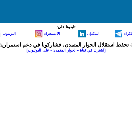
تابعونا على:
لكرام
لينكدإن
الانستغرام
اليوتيوب
ية تحفظ استقلال الحوار المتمدن، فشاركونا في دعم استمرارية 
[اشترك في قناة ‫«الحوار المتمدن» على اليوتيوب]