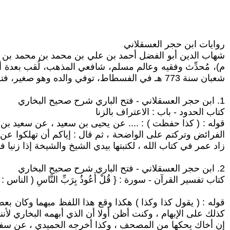
روايات ابن حجر العسقلاني
م)، مُحدِّث وفقيه وعالم مسلم، شافعي المذهب، لُقب بعدة 
شعبان سنة 773 هـ في الفسطاط، توفي والده وهو صغير، فتربّى في حضانة أحد أوصياء أبيه، ودرس العلم، وتولّى التدريس
1. ابن حجر العسقلاني - فتح الباري شرح صحيح البخاري
كتاب الحدود - باب : الاعتراف بالزنا
قوله : ( كذا حفظت ) : .... عن يحيى بن سعيد ، عن سعيد ب
الفرائض وتركتم على الواضحة ، ثم قال : إياكم أن تهلكوا عن 
زاد عمر في كتاب الله ، لكتبتها بيدي الشيخ والشيخة إذا زنيا فأ
2. ابن حجر العسقلاني - فتح الباري شرح صحيح البخاري
كتاب تفسير القرآن - سورة : { قُلْ أَعُوذُ بِرَبِّ النَّاسِ ( الناس : 1 ) }
قوله : ( يقول كذا وكذا ) هكذا وقع هذا اللفظ مبهما وكان ب
كذلك على الإبهام ، وكنت أظن أولا أن الذي أبهمه البخاري لأ
إن أخاك يحكها من المصحف ، وكذا أخرجه الحميدي ، عن سفيا