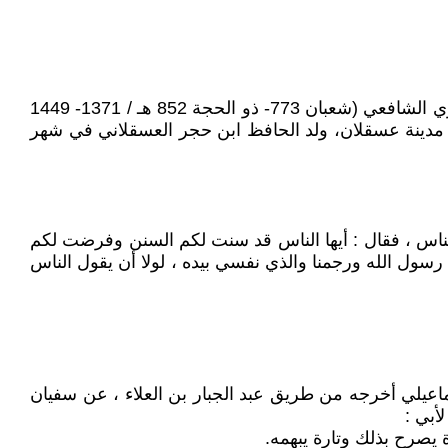
شهاب الدين أبو الفضل أحمد بن علي بن محمد بن محمد بن علي بن محمود بن أحمد بن أحمد الكناني العسقلاني ثم المصري الشافعي (شعبان 773- ذو الحجة 852 هـ / 1371- 1449
ن مدينة عسقلان، ولد الحافظ ابن حجر العسقلاني في شهر
لناس ، فقال : أيها الناس قد سنت لكم السنن وفرضت لكم
رسول الله ورجمنا والذي نفسي بيده ، لولا أن يقول الناس
ماعيلي أخرجه من طريق عبد الجبار بن العلاء ، عن سفيان
أبي :
يصرح بذلك وتارة يبهمه.