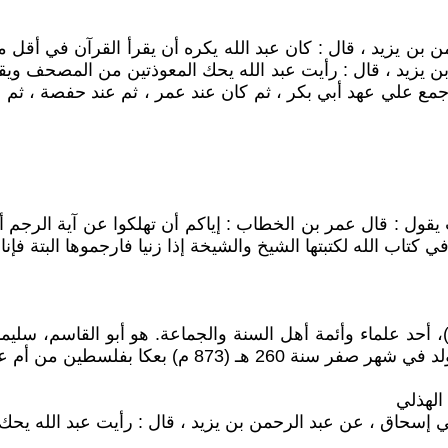
ن بن يزيد ، قال : كان عبد الله يكره أن يقرأ القرآن في أقل 
يزيد ، قال : رأيت عبد الله يحك المعوذتين من المصحف ويقول 
ع علي عهد أبي بكر ، ثم كان عند عمر ، ثم عند حفصة ، ثم جم
يقول : قال عمر بن الخطاب : إياكم أن تهلكوا عن آية الرجم 
كتاب الله لكتبتها الشيخ والشيخة إذا زنيا فارجموها البتة فإنا 
مان بن أحمد الطبراني (260 هـ / 873م - 360 هـ / 971م)، أحد علماء وأئمة أهل السنة وال
ة، هو أحد رواة الحديث المشهورين وعلمائه.
ن أبي إسحاق ، عن عبد الرحمن بن يزيد ، قال : رأيت عبد الله يح