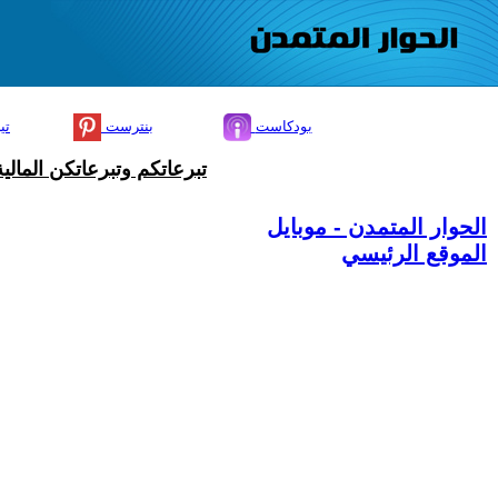
بودكاست
بنترست
تي
تبرعاتكم وتبرعاتكن المال
الحوار المتمدن - موبايل
الموقع الرئيسي