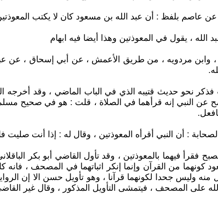
 عن عاصم بلفظ : أن عبد الله بن مسعود كان لا يكتب المعوذ
الله ، يقول في المعوذتين وهذا أيضا فيه ابهام
 ، وابن مردويه ، من طريق الأعمش ، عن أبي إسحاق ، عن عبد 
ه.
كر نحو حديث قتيبه الذي في الباب الماضي ، وقد أخرجه البزار
صح عن النبي إنه قرأهما في الصلاة ، قلت : هو في صحيح مسلم
افعل.
بة : أن النبي أقرأه المعوذتين ، وقال له : إذا أنت صليت فا
 فقرأ فيهما بالمعوذتين ، وقد تأول القاضي أبو بكر الباقلان
د كونهما من القرآن وإنما إنكر اثباتهما في المصحف ، فانه ك
ويل منه وليس جحدا لكونهما قرآنا ، وهو تأويل حسن الا إن الرو
لله على المصحف ، فيتمشى التأويل المذكور ، وقال غير القاضي