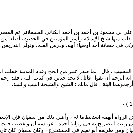
ألقاب منها شيخ الإسلام وأمير المؤمنين في الحديث، أصله م
ن المسيب ، قال : لما صدر عمر من الحج وقدم المدينة خطب ا
آية الرجم أن يقول قائل لا نجد حدين في كتاب الله ، فقد رجم 
رجموهما البتة ، قال مالك : الشيخ والشيخة الثيب والثيبة.
عض الرواة أبهمه استعظاما له ، وأظن ذلك من سفيان فإن الإس
نني رأيت التصريح به في رواية أحمد ، عن سفيان ولفظه ، قلت ل
ن ومن طريقه أبو نعيم في المستخرج ، وكان سفيان كان تارة 