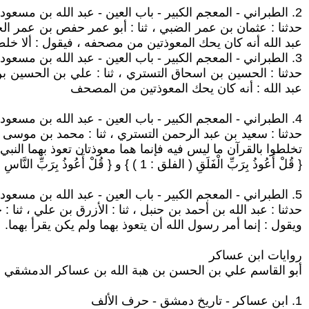
2. الطبراني - المعجم الكبير - باب العين - عبد الله بن مسعود الهذلي
حدثنا : عثمان بن عمر الضبي ، ثنا : أبو عمر حفص بن عمر الحو
عبد الله أنه كان يحك المعوذتين من مصحفه ، فيقول : ألا خلط
3. الطبراني - المعجم الكبير - باب العين - عبد الله بن مسعود الهذلي
حدثنا : الحسين بن اسحاق التستري ، ثنا : علي بن الحسين ب
عبد الله : أنه كان يحك المعوذتين من المصحف
4. الطبراني - المعجم الكبير - باب العين - عبد الله بن مسعود الهذلي
حدثنا : سعيد بن عبد الرحمن التستري ، ثنا : محمد بن موسى 
تخلطوا بالقرآن ما ليس فيه فإنما هما معوذتان تعوذ بهما النبي 
{ قُلْ أَعُوذُ بِرَبِّ الْفَلَقِ ( الفلق : 1 ) } و { قُلْ أَعُوذُ بِرَبِّ النَّاسِ ( الناس : 1 ) } وكان عبد الله يمحوهما من المصحف.
5. الطبراني - المعجم الكبير - باب العين - عبد الله بن مسعود الهذلي
حدثنا : عبد الله بن أحمد بن حنبل ، ثنا : الأزرق بن علي ، ث
ويقول : إنما أمر رسول الله أن يتعوذ بهما ولم يكن يقرأ بهما.
روايات ابن عساكر
أبو القاسم علي بن الحسن بن هبة الله بن عساكر الدمشقي (499هـ - 571 هـ) الإمام والعلامة الحافظ الكبير محدث الشام. ودفن في مقبرة الباب الصغير
1. ابن عساكر - تاريخ دمشق - حرف الألف