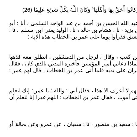
نُوا أَحَقَّ بِهَا وَأَهْلَهَا ۚ وَكَانَ اللَّهُ بِكُلِّ شَيْءٍ عَلِيمًا (26)
د الله الحسن بن أحمد بن عبد الواحد السلمي ، أنا : أبو
 ، نا : هشام بن خالد ، نا : الوليد يعني ابن مسلم ، نا :
مشق فقرأوا يوما على عمر بن الخطاب هذه الآية :
بن كعب ، وقال : لرجل من الدمشقين : انطلق معه فذهبا
اذا دعاني أمير المؤمنين فأخبره المدني بالذي كان ، فقال
ان على يديه فلما أتى عمر بن الخطاب ، قال لهم عمر :
م لا أعرف الا هذا ، فقال أبي : والله : يا عمر : إنك لتعلم
 أموت ، فقال عمر بن الخطاب : اللهم غفرا إنا لنعلم أن
 ، نا : سعيد بن منصور ، نا : سفيان ، عن عمرو وعن بجالة أو