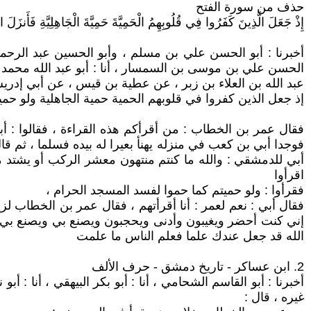
حذف من سورة الفتح
إِذْ جَعَلَ الَّذِينَ كَفَرُوا فِي قُلُوبِهِمُ الْحَمِيَّةَ حَمِيَّةَ الْجَاهِلِيَّةِ فَأَنزَلَ ال
أخبرنا : أبو الحسن علي بن مسلم ، وأبو الحسين عبد الرحمن ب
الحسن علي بن موسى بن السمسار ، أنا : أبو عبد الله محمد بن ا
عبد الله بن العلاء بن زبر ، عن عطية بن قيس ، عن أبي إدري
إذ جعل الذين كفروا في قلوبهم الحمية حمية الجاهلية ولو حمي
فقال عمر بن الخطاب : من أقرأكم هذه القراءة ، فقالوا : 
فوجدا أبي بن كعب في منزله يهنأ بعيرا له بيده فسلما ، ثم قا
أبي للدمشقي : والله ما كنتم منتهون معشر الركب أو يشتد
اقرأوا
فقرأوا : ولو حميتم كما حموا لفسد المسجد الحرام ،
فقال أبي : نعم لعمر : أنا أقرأتهم ، فقال عمر بن الخطاب لزيد 
إني كنت أحضر ويغيبون وأدنى ويحجبون ويصنع بي ويصنع بي ووا
الله قد جعل عندك علما فعلم الناس ما علمت
2. ابن عساكر - تاريخ دمشق - حرف الألف
أخبرنا : أبو القاسم الشحامي ، أنا : أبو بكر البيهقي ، أنا : أ
غيره ، قال :