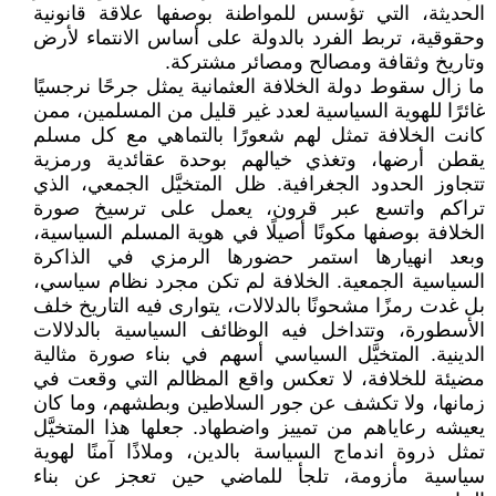
الحديثة، التي تؤسس للمواطنة بوصفها علاقة قانونية
وحقوقية، تربط الفرد بالدولة على أساس الانتماء لأرض
وتاريخ وثقافة ومصالح ومصائر مشتركة.
ما زال سقوط دولة الخلافة العثمانية يمثل جرحًا نرجسيًا
غائرًا للهوية السياسية لعدد غير قليل من المسلمين، ممن
كانت الخلافة تمثل لهم شعورًا بالتماهي مع كل مسلم
يقطن أرضها، وتغذي خيالهم بوحدة عقائدية ورمزية
تتجاوز الحدود الجغرافية. ظل المتخيَّل الجمعي، الذي
تراكم واتسع عبر قرون، يعمل على ترسيخ صورة
الخلافة بوصفها مكونًا أصيلًا في هوية المسلم السياسية،
وبعد انهيارها استمر حضورها الرمزي في الذاكرة
السياسية الجمعية. الخلافة لم تكن مجرد نظام سياسي،
بل غدت رمزًا مشحونًا بالدلالات، يتوارى فيه التاريخ خلف
الأسطورة، وتتداخل فيه الوظائف السياسية بالدلالات
الدينية. المتخيَّل السياسي أسهم في بناء صورة مثالية
مضيئة للخلافة، لا تعكس واقع المظالم التي وقعت في
زمانها، ولا تكشف عن جور السلاطين وبطشهم، وما كان
يعيشه رعاياهم من تمييز واضطهاد. جعلها هذا المتخيَّل
تمثل ذروة اندماج السياسة بالدين، وملاذًا آمنًا لهوية
سياسية مأزومة، تلجأ للماضي حين تعجز عن بناء