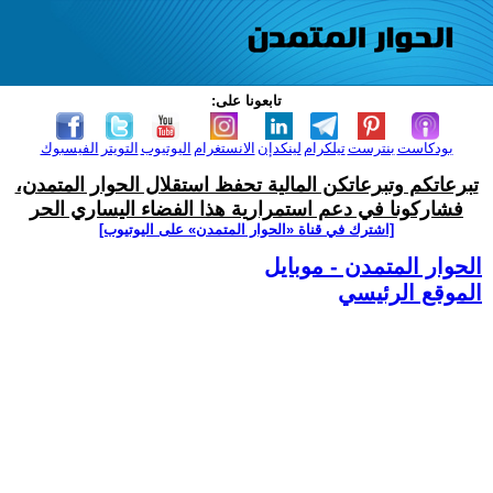
تابعونا على:
بودكاست
بنترست
تيلكرام
لينكدإن
الانستغرام
اليوتيوب
التويتر
الفيسبوك
تبرعاتكم وتبرعاتكن المالية تحفظ استقلال الحوار المتمدن،
فشاركونا في دعم استمرارية هذا الفضاء اليساري الحر
[اشترك في قناة ‫«الحوار المتمدن» على اليوتيوب]
الحوار المتمدن - موبايل
الموقع الرئيسي