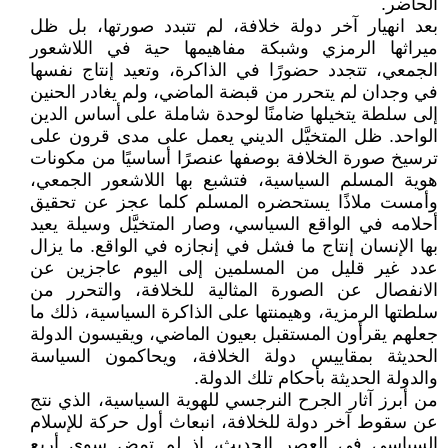
الحاضر.
بعد انهيار آخر دولة خلافة، لم تتبدد صورتها، بل ظل
ميراثها الرمزي وشبكة مفاهيمها حية في اللاشعور
الجمعي، تتجدد حضورًا في الذاكرة، وتعيد إنتاج نفسها
في وجدان لم يتحرر من قبضة الماضي، ولم يغادر الحنين
إلى سلطة يتخيلها ضامنًا لوحدة شاملة على أساس الدين
الواحد. ظل المتخيَّل الديني يعمل على مدى قرون على
ترسيخ صورة الخلافة بوصفها عنصرًا أساسيًا من مكونات
هوية المسلم السياسية، فتشبع بها اللاشعور الجمعي،
وأمست ملاذًا يستحضره المسلم كلما عجز عن تحقيق
أحلامه في الواقع السياسي، وصار المتخيَّل وسيلة يعيد
بها الإنسان إنتاج ما فشل في إنجازه في الواقع. ما يزال
عدد غير قليل من المسلمين إلى اليوم عاجزين عن
الانفصال عن الصورة المثالية للخلافة، والتحرر من
سلطتها الرمزية، وهيمنتها على الذاكرة السياسية، ذلك ما
جعلهم يقرأون المستقبل بعيون الماضي، ويقيسون الدولة
الحديثة بمقاييس دولة الخلافة، ويحاكمون السياسة
والدولة الحديثة بأحكام تلك الدولة.
من أبرز آثار الجرح النرجسي للهوية السياسية، الذي نتج
عن سقوط آخر دولة للخلافة، انبعاث أول حركة للإسلام
السياسي في العصر الحديث، إذ لم تمض سوى أربع