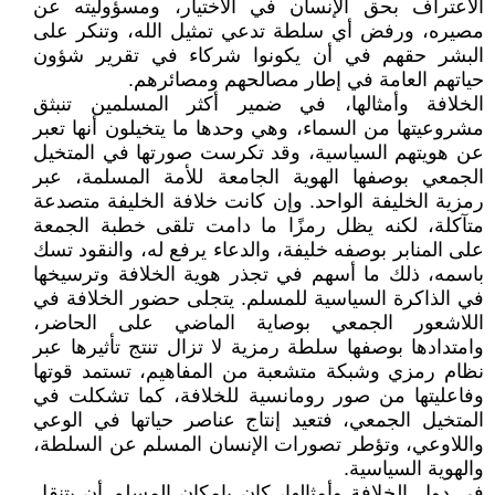
الاعتراف بحق الإنسان في الاختيار، ومسؤوليته عن
مصيره، ورفض أي سلطة تدعي تمثيل الله، وتنكر على
البشر حقهم في أن يكونوا شركاء في تقرير شؤون
حياتهم العامة في إطار مصالحهم ومصائرهم.
الخلافة وأمثالها، في ضمير أكثر المسلمين تنبثق
مشروعيتها من السماء، وهي وحدها ما يتخيلون أنها تعبر
عن هويتهم السياسية، وقد تكرست صورتها في المتخيل
الجمعي بوصفها الهوية الجامعة للأمة المسلمة، عبر
رمزية الخليفة الواحد. وإن كانت خلافة الخليفة متصدعة
متآكلة، لكنه يظل رمزًا ما دامت تلقى خطبة الجمعة
على المنابر بوصفه خليفة، والدعاء يرفع له، والنقود تسك
باسمه، ذلك ما أسهم في تجذر هوية الخلافة وترسيخها
في الذاكرة السياسية للمسلم. يتجلى حضور الخلافة في
اللاشعور الجمعي بوصاية الماضي على الحاضر،
وامتدادها بوصفها سلطة رمزية لا تزال تنتج تأثيرها عبر
نظام رمزي وشبكة متشعبة من المفاهيم، تستمد قوتها
وفاعليتها من صور رومانسية للخلافة، كما تشكلت في
المتخيل الجمعي، فتعيد إنتاج عناصر حياتها في الوعي
واللاوعي، وتؤطر تصورات الإنسان المسلم عن السلطة،
والهوية السياسية.
في دول الخلافة وأمثالها، كان بإمكان المسلم أن يتنقل