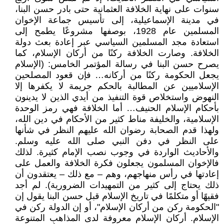
سنوات على نهاية الخلافة العثمانية حتى بادر حسن البنا،
في مدينة الإسماعيلية، إلى تأسيس جماعة الإخوان
المسلمين عام 1928، بوصفها مشروعًا يطمح إلى
استعادة مجد المسلمين السياسي عبر إعادة بعث دولة
الخلافة. وصارت الخلافة ركنًا من أركان الإسلام، كما
يصرح حسن البنا في رسالة المؤتمر الخامس: (الإسلام
يجعل الحكومة ركنًا من أركانه… فإن قعود المصلحين
الإسلاميين عن المطالبة بالحكم جريمة لا يكفرها إلا
النهوض واستخلاص قوة التنفيذ من أيدي الذين لا يدينون
بأحكام الإسلام الحنيف… أما الخلافة فهي رمز الوحدة
الإسلامية، والخليفة مناط كثير من الأحكام في دين الله،
ولهذا قدم الصحابة رضوان الله عليهم النظر في شأنها
على النظر في دفن النبي صلى الله عليه وسلم.
والأحاديث الواردة في وجوب نصب الإمام كثيرة. لذلك
فالإخوان المسلمون يجعلون فكرة الخلافة والعمل على
إعادتها في رأس منهاجهم، وهم – مع ذلك – يعتقدون أن
ذلك يحتاج إلى كثير من التمهيدات الضرورية). لم أجد
فقيهًا أو متكلمًا في تاريخ الإسلام قبل حسن البنا يقول إن
"الحكومة ركن من أركان الإسلام"، أو إن الدولة ركن في
الإسلام. أركان الإسلام معروفة لدى المذاهب المتنوعة