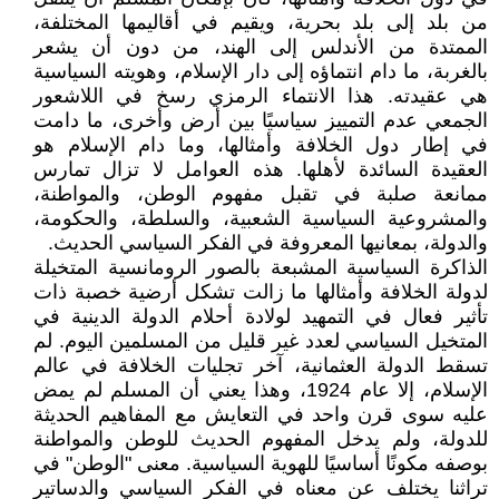
من بلد إلى بلد بحرية، ويقيم في أقاليمها المختلفة،
الممتدة من الأندلس إلى الهند، من دون أن يشعر
بالغربة، ما دام انتماؤه إلى دار الإسلام، وهويته السياسية
هي عقيدته. هذا الانتماء الرمزي رسخ في اللاشعور
الجمعي عدم التمييز سياسيًا بين أرض وأخرى، ما دامت
في إطار دول الخلافة وأمثالها، وما دام الإسلام هو
العقيدة السائدة لأهلها. هذه العوامل لا تزال تمارس
ممانعة صلبة في تقبل مفهوم الوطن، والمواطنة،
والمشروعية السياسية الشعبية، والسلطة، والحكومة،
والدولة، بمعانيها المعروفة في الفكر السياسي الحديث.
الذاكرة السياسية المشبعة بالصور الرومانسية المتخيلة
لدولة الخلافة وأمثالها ما زالت تشكل أرضية خصبة ذات
تأثير فعال في التمهيد لولادة أحلام الدولة الدينية في
المتخيل السياسي لعدد غير قليل من المسلمين اليوم. لم
تسقط الدولة العثمانية، آخر تجليات الخلافة في عالم
الإسلام، إلا عام 1924، وهذا يعني أن المسلم لم يمض
عليه سوى قرن واحد في التعايش مع المفاهيم الحديثة
للدولة، ولم يدخل المفهوم الحديث للوطن والمواطنة
بوصفه مكونًا أساسيًا للهوية السياسية. معنى "الوطن" في
تراثنا يختلف عن معناه في الفكر السياسي والدساتير