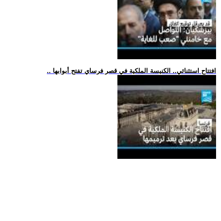
.. افتتاح استثنائي.. الكنيسة الملكية في قصر فرساي تفتح أبوابها