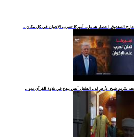
.. خارج الصندوق | حصار شامل.. أميركا تضرب الإخوان في كل مكان
.. بعد تكريم شيخ الأزهر له.. الطفل أنس يبدع في تلاوة القرآن بدو