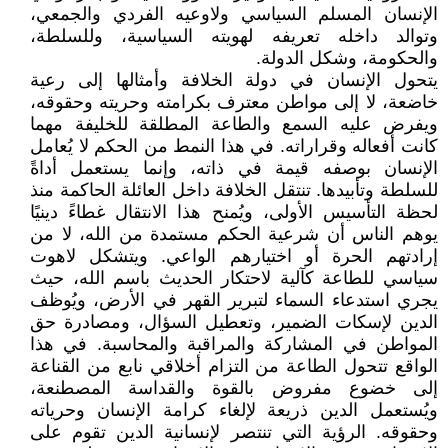
الإنسان المسلم السياسي ولاوعيه الفردي والجمعي،
وتوالد داخله تعريفه لهويته السياسية، وللسلطة،
والحكومة، وشكل الدولة.
يتحول الإنسان في دولة الخلافة وأمثالها إلى رعية
خاضعة، لا إلى مواطن معترف بكرامته وحريته وحقوقه،
ويفرض عليه السمع والطاعة المطلقة للخليفة مهما
كانت أفعاله وقراراته. في هذا النمط من الحكم لا يُعامل
الإنسان بوصفه قيمة في ذاته، وإنما يستعمل أداةً
للسلطة وتأبيدها. تنتقل الخلافة داخل العائلة الحاكمة منذ
لحظة التأسيس الأولى، ويُمنح هذا الانتقال غطاءً دينيًا
يوهم الناس أن شرعية الحكم مستمدة من الله، لا من
إرادتهم الحرة أو اختيارهم الواعي. ويتشكل لاهوت
سياسي للطاعة كآلية لاحتكار الحديث باسم الله، حيث
يجري استدعاء السماء لتبرير القهر في الأرض، ويُوظف
الدين لإسكات الضمير، وتعطيل السؤال، ومصادرة حق
المواطن في المشاركة والمراقبة والمحاسبة. في هذا
الواقع تتحول الطاعة من التزام أخلاقي نابع من القناعة
إلى خضوع مفروض بالقوة والقداسة المصطنعة،
ويُستعمل الدين ذريعة لإلغاء كرامة الإنسان وحرياته
وحقوقه. الرؤية التي تنتصر لإنسانية الدين تقوم على