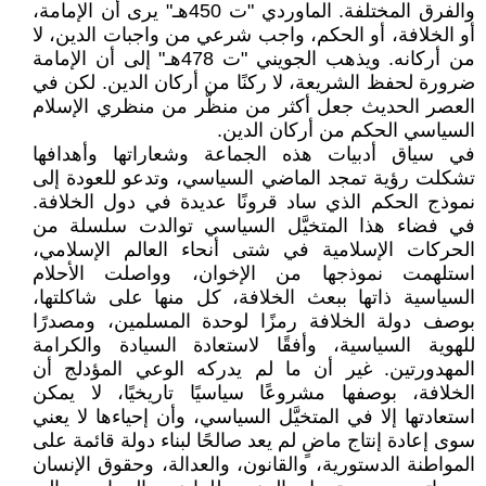
والفرق المختلفة. الماوردي "ت 450هـ" يرى أن الإمامة،
أو الخلافة، أو الحكم، واجب شرعي من واجبات الدين، لا
من أركانه. ويذهب الجويني "ت 478هـ" إلى أن الإمامة
ضرورة لحفظ الشريعة، لا ركنًا من أركان الدين. لكن في
العصر الحديث جعل أكثر من منظّر من منظري الإسلام
السياسي الحكم من أركان الدين.
في سياق أدبيات هذه الجماعة وشعاراتها وأهدافها
تشكلت رؤية تمجد الماضي السياسي، وتدعو للعودة إلى
نموذج الحكم الذي ساد قرونًا عديدة في دول الخلافة.
في فضاء هذا المتخيَّل السياسي توالدت سلسلة من
الحركات الإسلامية في شتى أنحاء العالم الإسلامي،
استلهمت نموذجها من الإخوان، وواصلت الأحلام
السياسية ذاتها ببعث الخلافة، كل منها على شاكلتها،
بوصف دولة الخلافة رمزًا لوحدة المسلمين، ومصدرًا
للهوية السياسية، وأفقًا لاستعادة السيادة والكرامة
المهدورتين. غير أن ما لم يدركه الوعي المؤدلج أن
الخلافة، بوصفها مشروعًا سياسيًا تاريخيًا، لا يمكن
استعادتها إلا في المتخيَّل السياسي، وأن إحياءها لا يعني
سوى إعادة إنتاج ماضٍ لم يعد صالحًا لبناء دولة قائمة على
المواطنة الدستورية، والقانون، والعدالة، وحقوق الإنسان