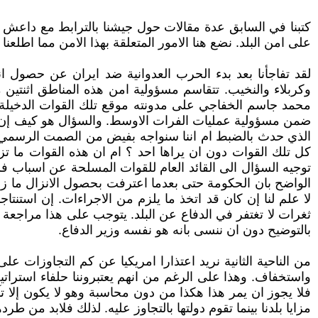
كتبنا في السابق عدة مقالات حول جيشنا بالترابط مع داعش و
على امن البلد. نضع هنا الامور المتعلقة بهذا الامن مما اطلعنا 
لقد تفاجأنا بعد بدء الحرب العدوانية ضد ايران عن حصول ا
وكربلاء والنخيب. تتقاسم مسؤولية امن هذه المناطق اثنتين
محمد جاسم الخفاجي على مدونته موقع تلك القوات الدخيل
ضمن مسؤولية عمليات الفرات الاوسط. والسؤال هو كيف إن قو
الذي حدث بالضبط ام اننا سنواجه بفيض من الصمت الرسمي ؟ 
كل تلك القوات دون ان يراها احد ؟ ام ان هذه القوات ما تز
توجيه السؤال الى القائد العام للقوات المسلحة عن اسباب فش
الواضح بان الحكومة حتى بعدما اعترفت بحصول الانزال ما ز
لا علم لنا إن كان قد اتخذ ما يلزم من الاجراءات. إن استن
ثغرات لا تغتفر في الدفاع عن البلد. يتوجب على هذا مراجع
بالتوضيح دون ان ننسى بانه هو نفسه وزير الدفاع.
من الناحية الثانية نريد اعتذارا امريكيا عن كم التجاوزات عل
واستخفاف. وهذا على الرغم من انهم يعتبروننا حلفاء استراتيجي
فلا يجوز ان يمر هذا هكذا من دون محاسبة وهو لا يكون إلا ت
مزايا بلدنا بينما تقوم دولتها بالتجاوز عليه. لذلك فلابد من طر