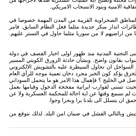
قوات محتلة وتصبح اية عمليات عسكرية ضدها لاخراجها من
ة الامنية وبنود الانسحاب الامريكي.
المناطق الصحراوية القريبة من المدن المهمة خصوصا في
طائرات انذار مبكر جديدة مثلما فعل النظام السابق. فامر
ا من اراضيهم لا من سوريا مثلما حاول في التستر عليهم.
ى التحتية المدنية منذ ظهور اولى اخبار القصف في دولة
لنواب بقانون واضح. وبشأن حادثة الزورق الكويتي المسير
ر السواحل ان تحاول السيطرة عليه بالتشويش الالكتروني
الخرق يؤكد كون الخبر مجرد دخان تعمية موجه للرأي العام
اصل في الخليج ؟ فإهمال هذا الامر هو ما يتحمل السوداني
بحيث تسنى لقوارب ايرانية مفخخة الدخول وقيامها بعمل
ث لم نسمع وقتها عن اية احالة للمحكمة العسكرية ولا عن
مق ان يتسلل الى بلدنا برا وبحرا وجوا.
يش وبالتالي الفشل في ضمان امن البلد. لذلك نتوقع من