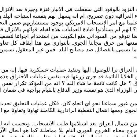
 التزود بالوقود التي سقطت في الانبار فترة وجيزة بعد الان
 العراقية دون تصريح، ام انه يسهل لهم بنفسه استباحة البلد 
 علمنا مع امر الانسحاب الامريكي بوجود مستشاريهم ضمن التح
نهم لم يستأذنوا قيادة العمليات هذه لقيام قواتهم بالانزال في
ا نتوقع من السوداني منع الكويت من استخدام اجوائنا لتصفية
نعها من خرق مجالنا الجوي. بالتوازي مع هذا ايقاف كل تعاو
سمى بالفصائل ضد مصالح البلد. فمن غير المعقول تسمين بطون
.
لعراق برا للوصول اليها وتنفيذ عمليات عسكرية فيها. إنه من 
 الخلايا النائمة قد جرى زرعها فيه بنفس عمليات الاختراق هذه.
؟ هل كانت نائمة ما شاء الله ؟ انه من المؤكد تكرار نفس ال
س الوزراء الذي هو نفسه وزير الدفاع بالقيام بواجبه في ضمان ا
من عبور سماءنا نحو اي اتجاه كان. فكل عمليات التحليق تحدث 
لجوي ومعها اهمال التغطية الرادارية الكاملة تهاونا وتعاونا مع ال
من شمال العراق بعد استلامها طلب الانسحاب. ونحسب انه ليس
روج معناه الخروج الفوري التام بلا مماطلة كما هو الحال الآ