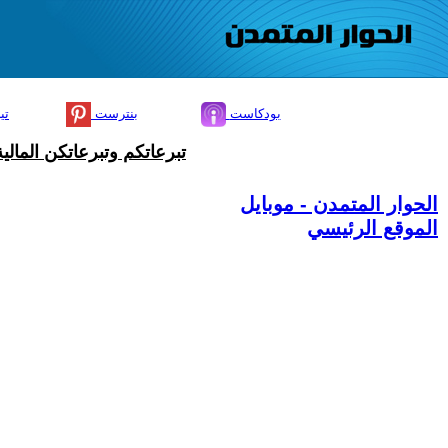
بودكاست
بنترست
تي
تبرعاتكم وتبرعاتكن المال
الحوار المتمدن - موبايل
الموقع الرئيسي