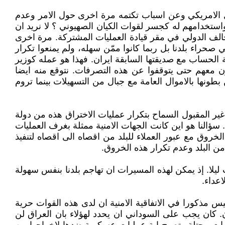
زال الامريكي وعن اسباب تكتمه مرة اخرى حول الامر وعدم
واستخدامهم له كجسر لقوات الكيان الصهيوني ؟ لا نريد ان
الف الدولي في مقر قيادة العمليات المشتركة. مرة اخرى
 صحراء بلدنا بل ربما كانوا ممّن سهله، ولم يمنعوا تكرار
 الحساب مع صديقتها السابقة ايران. فهذا هو عمله كوزير
ن معهم حتى يتوقفوا عن هذه التصرفات. نتوقع منه ايضا
ها بالاموال العامة مع جبال من التسهيلات بينما تروم
غير المقبول السماح بتكرار عمليات الاختراق هذه من دولة
 سؤالنا هو اين كانت الجهات الامنية ممثلة بغرف العمليات
خروق مع عبور العملاء للبلد من اقصاه الى اقصاه لتنفيذ
من البلد وعدم تكرار هذه الخروق.
ليلا. إذ يمكن لهذه المسيرات ان تهاجم بلدنا بنفس سهولة
اعداء.
 مذكورا في الاتفاقية الامنية ان لدى هذه القوات حرية
ن. كان يجب على السوداني ان يحدد لهؤلاء بان العراق لن