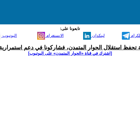
تابعونا على:
لكرام
لينكدإن
الانستغرام
اليوتيوب
ية تحفظ استقلال الحوار المتمدن، فشاركونا في دعم استمرارية 
[اشترك في قناة ‫«الحوار المتمدن» على اليوتيوب]