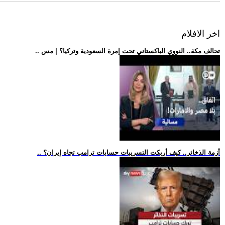
اخر الافلام
.. تحالف مكة.. النووي الباكستاني تحت إمرة السعودية وتركيا؟ | مس
.. أزمة الذخائر.. كيف أربكت التسريبات حسابات ترامب تجاه إيران؟