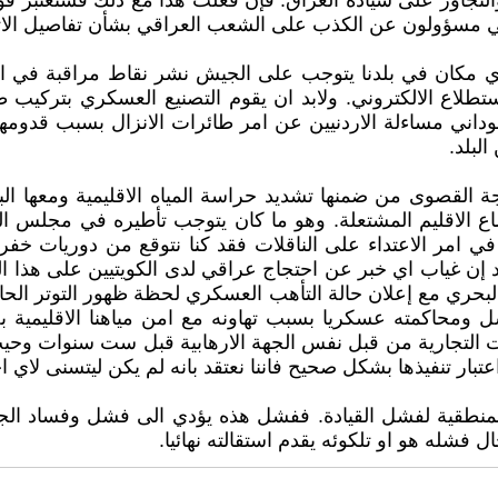
 والتجاوز على سيادة العراق. فإن فعلت هذا مع ذلك فستعتبر 
 مسؤولون عن الكذب على الشعب العراقي بشأن تفاصيل الاتفاقي
 اي مكان في بلدنا يتوجب على الجيش نشر نقاط مراقبة في 
استطلاع الالكتروني. ولابد ان يقوم التصنيع العسكري بتركيب 
سوداني مساءلة الاردنيين عن امر طائرات الانزال بسبب قدومه
لبلد.
القصوى من ضمنها تشديد حراسة المياه الاقليمية ومعها البن
وضاع الاقليم المشتعلة. وهو ما كان يتوجب تأطيره في مجلس ا
في امر الاعتداء على الناقلات فقد كنا نتوقع من دوريات خف
بيد إن غياب اي خبر عن احتجاج عراقي لدى الكويتيين على هذا 
 البحري مع إعلان حالة التأهب العسكري لحظة ظهور التوتر الح
شل ومحاكمته عسكريا بسبب تهاونه مع امن مياهنا الاقليمية 
لات التجارية من قبل نفس الجهة الارهابية قبل ست سنوات وحي
ار تنفيذها بشكل صحيح فاننا نعتقد بانه لم يكن ليتسنى لاي اح
لمنطقية لفشل القيادة. ففشل هذه يؤدي الى فشل وفساد الج
 فشله هو او تلكوئه يقدم استقالته نهائيا.