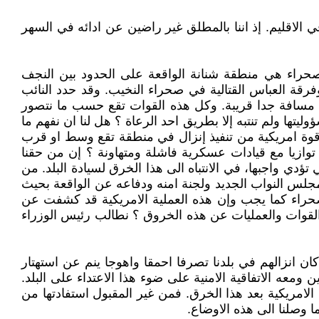
الاقليم. إذ اننا بالمطلق غير راضين عن ادائه في السهر
لصحراء هي منطقة شنانة الواقعة على الحدود بين النجف
قة العباس القتالية في صحراء النخيب. وقد حدد النائب
مسافة جدا قريبة. وكل هذه القوات تقع حسب ما نتصور
ولم تنتبه إلا بطريق احد الرعاة ؟ هل لنا ان نفهم ما
قوة امريكية من تنفيذ إنزال في منطقة تقع وسط او قرب
 توازيا مع قيادات عسكرية فاشلة ومتهاونة ؟ إن من حقنا
دي واجبها، في الانتباه الى هذا الخرق لسيادة البلد. من
جلس النواب الجديد ولجنة امنه ودفاعه عن الواقعة بحيث
لصحراء كما يجب وإن هذه العملية الامريكية قد كشفت عن
القوات والعمليات عن هذه الخروق ؟ نطالب رئيس الوزراء
كان انزالهم في بلدنا تصرفا احمقا واهوجا ينم عن استهتار
ومعه الاتفاقية الامنية على ضوء هذا الاعتداء على البلد.
الامريكية بعد هذا الخرق. فمن غير المقبول استفادتها من
ما وصلنا الى هذه الاوضاع.