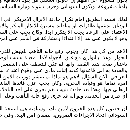
يكون مسؤولا عن امنهم إن حاولوا التنصل من بنود الاتفاقية
بلدنا مشروعة. ويكون السوداني وحزب دعوته وتياره السياسي
لذلك فلسد الطريق امام تكرار حادثة الانزال الامريكي في
الوديان تدعمها طائرات او مناطيد مسيرة للانذار المبكر وال
الاعتماد على الرعاة يجب الا يتكرر ابدا. وكان يجب على ال
وهو لا يكون على هذا إلا اعتداءا ومشاركة في التآمر على امن ا
الاهم من كل هذا كان وجوب رفع حالة التأهب للجيش للدرجة 
الجوار. وهذا بالتوازي مع غلق الاجواء لآماد معينة بسبب ا
باعتبار صحة هذه القصة وانها لم تكن للتغطية على التقصير 
والعودة به الى قاعدتها كونه إثبات مادي على وقوع اعتداء. 
العراقي. لكن السؤال الاهم هو لماذا لم تنتشر دوريات الامن
امره تماما هو وقيادة البحرية. وكان يجب عزل قائدها الفا
ارهابي فيها. وهذا بعد حادث تثبيت لغم بحري على احد الناق
اي طرد من الخدمة. ولو انه قد جرى رفع حالة التأهب وعلى اعتب
ان حصول كل هذه الخروق لامن بلدنا وسيادته هي النتيجة ا
السوداني اتخاذ الاجراءات الضرورية لضمان امن البلد. وفي حال