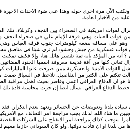
نكتب الآن مرة اخرى حوله وهذا على ضوء الاحداث الاخيرة في 
عليه من الاخبار العامة.
نزال لقوات امريكية في الصحراء بين النجف وكربلاء. تلك ا
 من قوات العتبات وهي فرقة الإمام علي في صحراء النجف وفر
ة وهو على مسافة بضعة كيلومترات جنوب فرقة العباس وهي 
ات عسكرية من جيش وحشود لم ترى شيئا في مناطق مسؤوليتها 
انه من المؤكد بانه ثمة تقصير هائل هنا، وإلا فكيف تمكنت 
ال تعاني كلها من آفة قديمة معروفة اسمها الجنود الفضائيين
ل القوات الامنية والعسكرية ممن صرفت عليها المليارات كي تؤ
الت تتكتم على الكثير من التفاصيل. نلاحظ في السياق صمت م
تاجنا هو ان الدفاع العراقي اعمى وقاصر بحيث اهمل مراقبة ا
ة خطط الدفاع العراقي. نسأل ايضا إن جرت محاسبة قادة تلك 
ى سيادة بلدنا وتعويضات عن الخسائر وتعهد بعدم التكرار. فقد 
ين ما شاء الله. لذلك يجب مراجعة امر التحالف مع الامريكيين 
آمرا. يتوجب كذلك مراجعة امر الانفتاح على الشركات النفطية 
دها من بلدنا او ان تتأدب دولتها. ولو كان السوداني حازما معهم ل