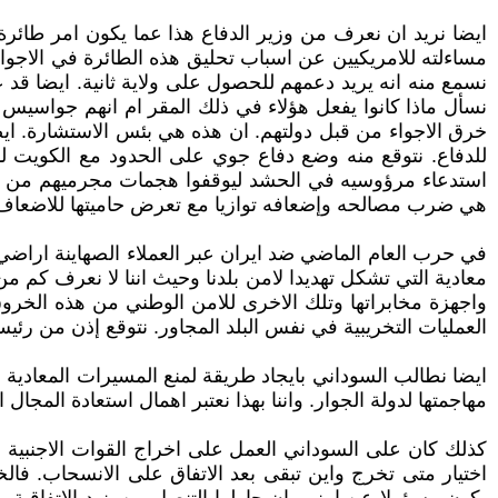
ايضا نريد ان نعرف من وزير الدفاع هذا عما يكون امر طائرة
مساءلته للامريكيين عن اسباب تحليق هذه الطائرة في الاجواء
نسمع منه انه يريد دعمهم للحصول على ولاية ثانية. ايضا قد
نسأل ماذا كانوا يفعل هؤلاء في ذلك المقر ام انهم جواسيس ؟ ا
خرق الاجواء من قبل دولتهم. ان هذه هي بئس الاستشارة. ايض
للدفاع. نتوقع منه وضع دفاع جوي على الحدود مع الكويت لم
استدعاء مرؤوسيه في الحشد ليوقفوا هجمات مجرميهم من ما ي
هي ضرب مصالحه وإضعافه توازيا مع تعرض حاميتها للاضعاف
في حرب العام الماضي ضد ايران عبر العملاء الصهاينة اراضي ا
معادية التي تشكل تهديدا لامن بلدنا وحيث اننا لا نعرف كم من
واجهزة مخابراتها وتلك الاخرى للامن الوطني من هذه الخروق 
العمليات التخريبية في نفس البلد المجاور. نتوقع إذن من رئي
ايضا نطالب السوداني بايجاد طريقة لمنع المسيرات المعادية 
مهاجمتها لدولة الجوار. واننا بهذا نعتبر اهمال استعادة المجال ا
كذلك كان على السوداني العمل على اخراج القوات الاجنبية 
اختيار متى تخرج واين تبقى بعد الاتفاق على الانسحاب. فالخ