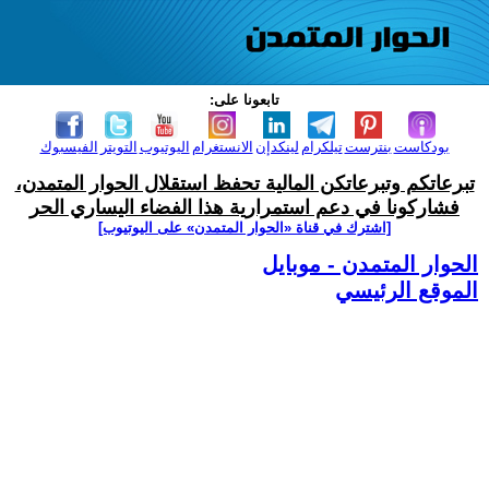
تابعونا على:
بودكاست
بنترست
تيلكرام
لينكدإن
الانستغرام
اليوتيوب
التويتر
الفيسبوك
تبرعاتكم وتبرعاتكن المالية تحفظ استقلال الحوار المتمدن،
فشاركونا في دعم استمرارية هذا الفضاء اليساري الحر
[اشترك في قناة ‫«الحوار المتمدن» على اليوتيوب]
الحوار المتمدن - موبايل
الموقع الرئيسي