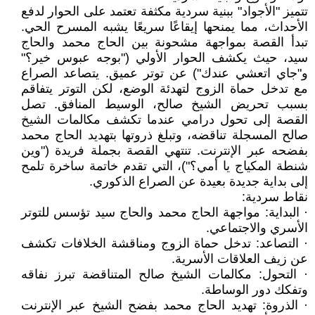
تتميز "الأجواد" ببنية سردية مكثفة تعتمد على الحوار لدفع
الأحداث، مما يمنحها إيقاعًا سريعًا يشبه المسرح الحي.
تبدأ القصة بمواجهة مشحونة بين الحاج محمد والحاج
سيد، حيث يكشف الحوار الأولي ("بوجه عبوس خير؟"
و"جاي اتعشي عندك") عن توتر عميق. يتصاعد الصراع
مع تدخل حماة الزوج لتهدئة الوضع، لكن التوتر يتفاقم
بسبب تحريض الشيخ صالح، الوسيط المنافق. تصل
القصة إلى تحول درامي عندما تكشف مكالمات الشيخ
صالح المسجلة تناقضه، وتبلغ ذروتها بتهديد الحاج محمد
بفضحه عبر الإنترنت. تنتهي القصة بجملة فريدة ("وين
شنطة المكياج يا أمي؟")، التي تقدم خاتمة ساخرة تلمح
إلى بداية جديدة بعيدة عن الصراع الذكوري.
نقاط سردية:
· البداية: مواجهة الحاج محمد والحاج سيد تؤسس للتوتر
الأسري والاجتماعي.
· التصاعد: تدخل حماة الزوج ومناقشة الخلافات تكشف
عن زيف العلاقات الأسرية.
· التحول: مكالمات الشيخ صالح المتناقضة تبرز نفاقه
وتفكك دور الوساطة.
· الذروة: تهديد الحاج محمد بفضح الشيخ عبر الإنترنت