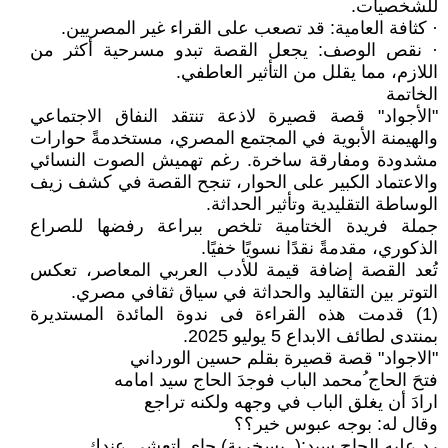
للشخصيات.
· كثافة العامية: قد تصعب على القراء غير المصريين.
· نقص الوصف: يجعل القصة تبدو مسرحية أكثر من
اللازم، مما يقلل من التأثير العاطفي.
الخاتمة
"الأجواد" قصة قصيرة لاذعة تنتقد النفاق الاجتماعي
والهيمنة الأبوية في المجتمع المصري، مستخدمةً حوارات
مشدودة ومفارقة ساخرة. رغم تهميش الصوت النسائي
والاعتماد الكبير على الحوار، تنجح القصة في كشف زيف
الوساطة التقليدية وتأثير الحداثة.
جملة فريدة الختامية تلخص ببراعة رفضها للصراع
الذكوري، مقدمةً نقدًا نسويًا خفيًا.
تُعد القصة إضافة قيمة للأدب العربي المعاصر، تعكس
التوتر بين التقاليد والحداثة في سياق ثقافي مصري.
(1) قدمت هذه القراءة فى ندوة المائدة المستديرة
بمنتدى لطائف الابداع 5 يوليو 2025.
"الاجواد" قصة قصيرة بقلم حسين الورداني
فتحَ الحاج ُمحمد الباب فوجدَ الحاج سيد امامه
ارادَ أن يغلق الباب في وجهه ولكنه تراجع
وقال له: بوجه عبوس خير؟؟
رد عليه الحاج سيد:(. بسخرية) جاي اتعشي عندك