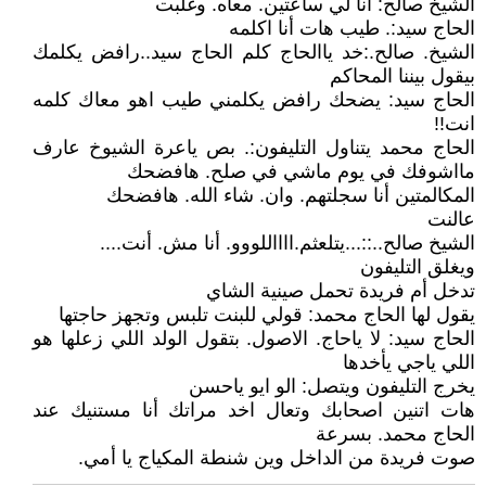
الشيخ صالح: أنا لي ساعتين. معاه. وغلبت
الحاج سيد:. طيب هات أنا اكلمه
الشيخ. صالح.:خد ياالحاج كلم الحاج سيد..رافض يكلمك
بيقول بيننا المحاكم
الحاج سيد: يضحك رافض يكلمني طيب اهو معاك كلمه
انت!!
الحاج محمد يتناول التليفون:. بص ياعرة الشيوخ عارف
مااشوفك في يوم ماشي في صلح. هافضحك
المكالمتين أنا سجلتهم. وان. شاء الله. هافضحك
عالنت
الشيخ صالح..::...يتلعثم.ااااللووو. أنا مش. أنت....
ويغلق التليفون
تدخل أم فريدة تحمل صينية الشاي
يقول لها الحاج محمد: قولي للبنت تلبس وتجهز حاجتها
الحاج سيد: لا ياحاج. الاصول. بتقول الولد اللي زعلها هو
اللي ياجي يأخدها
يخرج التليفون ويتصل: الو ايو ياحسن
هات اتنين اصحابك وتعال اخد مراتك أنا مستنيك عند
الحاج محمد. بسرعة
صوت فريدة من الداخل وين شنطة المكياج يا أمي.