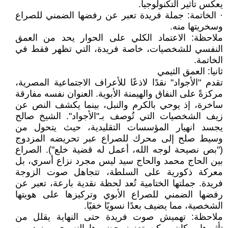
يعكس تأثير التكنولوجيا.
· الخاتمة: جملة فريدة تعبر عن رفضها الضمني للصراع
وسخريتها منه.
ملاحظة: الاعتماد الكلي على الحوار يحد من العمق
النفسي للشخصيات، خاصة فريدة، التي تظهر فقط في
الخاتمة.
ثانيا: العمق الثيمي
تقدم "الأجواد" نقدًا لاذعًا للأعراف الاجتماعية المصرية،
مركزةً على النفاق والهيمنة الأبوية. العنوان نفسه مفارقة
ساخرة، إذ يوحي بالكرم والنبل، بينما يكشف النص عن
زيف الشخصيات التي تُوصف بـ"الأجواد". الشيخ صالح
يجسد انهيار المؤسسات التقليدية، حيث يتحول من
وسيط صلح إلى محرك للصراع عبر تحريضه المزدوج
("بص نصيحة لوجه الله، أعمل له قضية خلع"). الصراع
بين الحاج محمد والحاج سيد ليس مجرد نزاع أسري، بل
معركة ذكورية على السلطة، تتجاهل صوت الزوجة
فريدة. جملتها الختامية تُعد لحظة نقدية بارعة، تعبر عن
رفضها الضمني للصراع الأبوي وتركيزها على هويتها
الشخصية، مما يضيف بعدًا نسويًا خفيًا.
ملاحظة: تهميش صوت فريدة حتى النهاية يقلل من