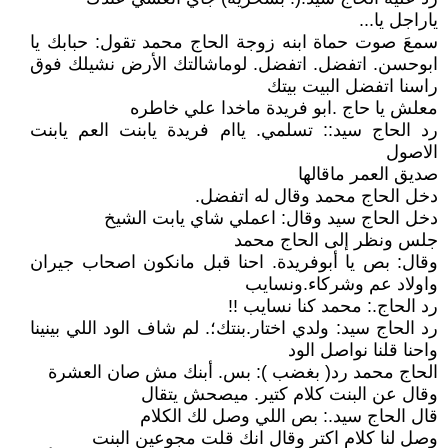
ياراجل يا...
سمعَ صوت حماة ابنه زوجة الحاج محمد تقول: حبابك يا
ابوحسن. اتفضل. اتفضل. لوماشالتك الأرض نشيلك فوق
راسنا اتفضل البيت بيتك
معلش يا حاج .ابو فريدة ماخدا علي خاطره
رد الحاج سيد:: تسلمي. ياام فريدة يابنت العم يابنت
الاصول
صديق العمر ماقالها
دخل الحاج محمد وقال له اتفضل.
دخل الحاج سيد وقال: اعملي شاي يابت الشيخ
جلس ونظر إلى الحاج محمد
وقال: بص يا أبوفريدة. احنا قبل مانكون اصحاب جيران
واولاد عم وشركاء.ونسايب
رد الحاج.: محمد كنا نسايب !!
رد الحاج سيد: ولدي اختار.بنتك؛. لم شاف الود اللي بينينا
واحنا قلنا نواصل الود
الحاج محمد رد( بغضب ): بس. أبنك مش صان العشرة
وقال عن البنت كلام كتير. ميصحش يتقال
قال الحاج سيد.: بص اللي وصل لك الكلام
وصل لنا كلام اكتر وقال انك قلت مجوعين البنت