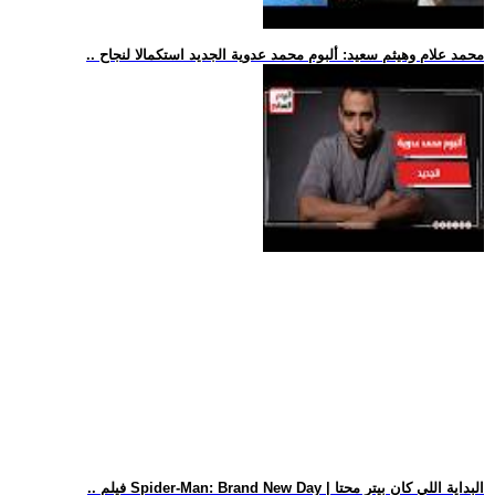
.. محمد علام وهيثم سعيد: ألبوم محمد عدوية الجديد استكمالا لنجاح
.. فيلم Spider-Man: Brand New Day | البداية اللي كان بيتر محتا