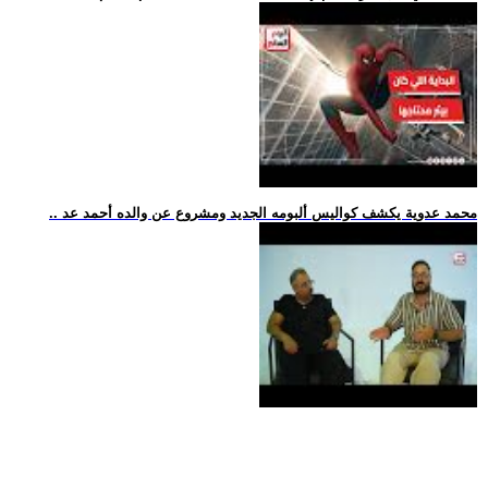
.. محمد عدوية يكشف كواليس ألبومه الجديد ومشروع عن والده أحمد عد