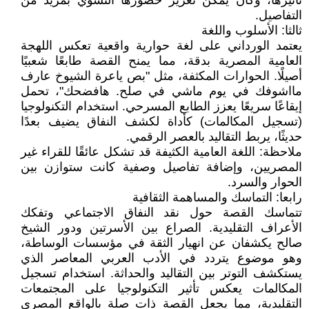
تأثيرها، وكان يمكن تعزيز حضورها النسوي بمزيد من
التفاصيل.
ثالثا: الأسلوب واللغة
يعتمد الورداني على لغة حوارية واقعية تعكس اللهجة
العامية المصرية بدقة، مما يمنح القصة طابعًا شعبيًا
أصيلًا. الحوارات المكثفة، مثل "بص ياعرة الشيوخ عارف
مااشوفك في يوم ماشي في صلح. هافضحك"، تحمل
إيقاعًا سريعًا يعزز الطابع المسرحي. استخدام التكنولوجيا
(تسجيل المكالمات) كأداة لكشف النفاق يضيف بعدًا
حديثًا، يربط التقاليد بالعصر الرقمي.
ملاحظة: اللغة العامية الكثيفة قد تشكل عائقًا للقراء غير
المصريين، وإضافة تفاصيل وصفية كانت ستوازن بين
الحوار والسرد.
رابعا: التماسك والمساهمة الثقافية
تتماسك القصة حول نقد النفاق الاجتماعي وتفكك
الأعراف التقليدية. الصراع بين الأسرتين ودور الشيخ
صالح يكشفان عن انهيار الثقة في مؤسسات الوساطة،
وهو موضوع يتردد في الأدب العربي المعاصر الذي
يستكشف التوتر بين التقاليد والحداثة. استخدام تسجيل
المكالمات يعكس تأثير التكنولوجيا على المجتمعات
التقليدية، مما يجعل القصة ذات صلة بالواقع المصري