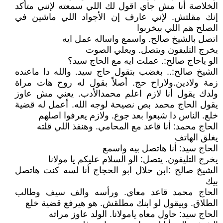
الخلاصة أنا مش جاي اقول لك اللي سمعته لإنني متأكد
إنك مقلتش. لإني عارف إن الأجواد اللي ماشين في
الصلح هم اللي بيخربوا
اتصل بالشيخ صالح. واسمع واساله عمل ايه
يخرج التليفون ويتصل. ويعلي الصوت
الو ياحاج صالح:. عملت ايه مع الحاج سيد؟
الشيخ صالح:.. بغضب بتقول حاج سيد. والله دا ماعنده
زمة ولادين.ولاراح حج. أصلاً بقول له روح هات مراة
ولدك يقول أنا لازم اعلم محمدالأدب. يعني مش عاوز
يقول الحاج محمد بص نصيحة لوجه الله. أعمل له قضية
خلع. الناس دا شبعوا بعد جوع. ولازم يعرفوا اصلهم
الحاج محمد: أنا قاعد مع المحامي. وهنفذ اللي قلته
يغلق الهاتف
الحاج سيد: أنا هاتصل بيه واسمع
يخرج التليفون. يتصل: الو السلام عليكم يا مولانا
الشيخ صالح :ابن حلال ابو الحجاج أنا لسه كنت هاتصل
بيك
الحاج محمد قاعد معاي. ورأسه والف سيف وطالب
الطلاق. وبيقول لو ابنك مطلقش. هو هيرفع قضية خلع
الحاج سيد: حاول معاه يامولانا. الولد عاوز مراته