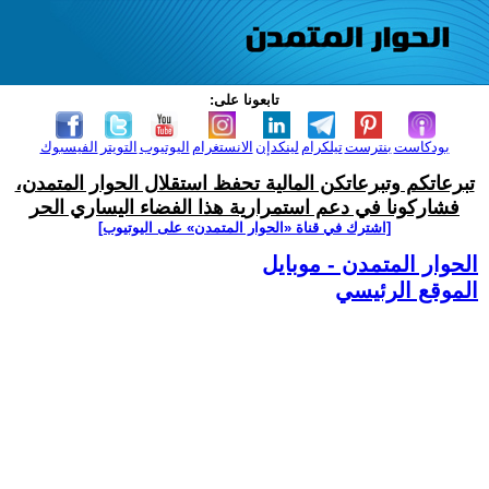
تابعونا على:
بودكاست
بنترست
تيلكرام
لينكدإن
الانستغرام
اليوتيوب
التويتر
الفيسبوك
تبرعاتكم وتبرعاتكن المالية تحفظ استقلال الحوار المتمدن،
فشاركونا في دعم استمرارية هذا الفضاء اليساري الحر
[اشترك في قناة ‫«الحوار المتمدن» على اليوتيوب]
الحوار المتمدن - موبايل
الموقع الرئيسي