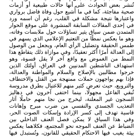
تُنشر بعض الحوادث على أنها حالات طبيعية أو أزمات
صحية مفاجئة، كما في ما أُشيع حول وفاة فاضل برواري
واعتبارها نتيجة مشكلة في القلب، رغم أن اسمه ورد
في إحدى المقالات السابقة المنشورة على موقع الحوار
المتمدن ضمن سياق يثير تساؤلات حول ملابسات وفاته،
وهو ما يعكس نمطًا من التعتيم الإعلامي الذي يسهم في
طمس الحقيقة وتضليل الرأي العام، ويجعل من الوصول
إلى العدالة أمرًا أكثر تعقيدًا، وفي موازاة ذلك يتقاطع هذا
النمط من الغموض مع واقع آخر لا يقل قسوة، وهو
استهداف الناشطين المدنيين في العراق، أولئك الذين
خرجوا مطالبين بالإصلاح والسلام والمواطنة والعدالة،
فإذا بهم يواجهون حملات ممنهجة من القتل والاختطاف
والترويع، حيث تعرض كثير منهم للاغتيال بطرق مدروسة
تُبقي الفاعل مجهولًا، بينما اختفى آخرون في دهاليز
السجون غير المعلنة، ليخرج من نجا منهم حاملًا آثار
التعذيب الجسدي والنفسي من ضرب مبرح وإهانات
قاسية تهدف إلى كسر الإرادة وإسكات الصوت الحر،
وفي هذا السياق لا يمكن فصل العنف الداخلي بين
الضباط عن العنف الموجه نحو المجتمع، فكلاهما يعكس
بيئة يغيب فيها الاحتكام الحقيقي للقانون، وتُستبدل فيها