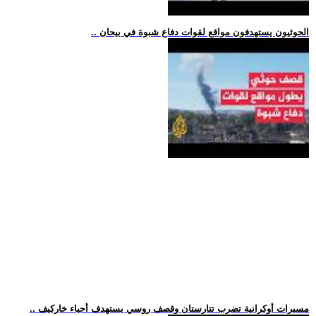
.. الحوثيون يستهدفون مواقع لقوات دفاع شبوة في بيحان
.. مسيرات أوكرانية تضرب تتارستان وقصف روسي يستهدف أحياء خاركيف