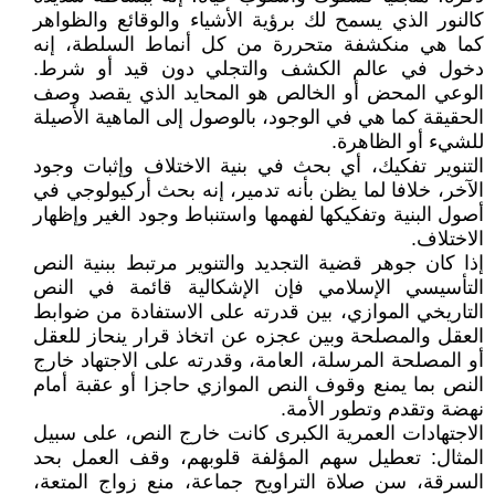
كالنور الذي يسمح لك برؤية الأشياء والوقائع والظواهر
كما هي منكشفة متحررة من كل أنماط السلطة، إنه
دخول في عالم الكشف والتجلي دون قيد أو شرط.
الوعي المحض أو الخالص هو المحايد الذي يقصد وصف
الحقيقة كما هي في الوجود، بالوصول إلى الماهية الأصيلة
للشيء أو الظاهرة.
التنوير تفكيك، أي بحث في بنية الاختلاف وإثبات وجود
الآخر، خلافا لما يظن بأنه تدمير، إنه بحث أركيولوجي في
أصول البنية وتفكيكها لفهمها واستنباط وجود الغير وإظهار
الاختلاف.
إذا كان جوهر قضية التجديد والتنوير مرتبط ببنية النص
التأسيسي الإسلامي فإن الإشكالية قائمة في النص
التاريخي الموازي، بين قدرته على الاستفادة من ضوابط
العقل والمصلحة وبين عجزه عن اتخاذ قرار ينحاز للعقل
أو المصلحة المرسلة، العامة، وقدرته على الاجتهاد خارج
النص بما يمنع وقوف النص الموازي حاجزا أو عقبة أمام
نهضة وتقدم وتطور الأمة.
الاجتهادات العمرية الكبرى كانت خارج النص، على سبيل
المثال: تعطيل سهم المؤلفة قلوبهم، وقف العمل بحد
السرقة، سن صلاة التراويح جماعة، منع زواج المتعة،