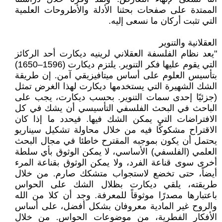
الممتدة على صفحات بحثنا الأدلة والأطروحات العلمية
التي تثبت أركان ما نسعى إليه.
العقلانية والتنوير
"يعد نظام الفلسفة العقلاني لرينيه ديكارت أحد الركائز
التي يقوم عليها فكر التنوير. يلتزم ديكارت (1596–1650)
بتأسيس العلوم على أساس ميتافيزيقي آمن. إن طريقة
الشك الشهيرة التي يستخدمها ديكارت لهذا الغرض تمثل
(جزئيًا إحدى سمات التنوير. بحسب ديكارت، يجب على
الباحث في البحث الفلسفي التأسيسي أن يشك في كل
الافتراضات التي يمكن الشك فيها. فيحدد ما إذا كان
الاقتراح مشكوكًا فيه من خلال محاولة تشكيل سيناريو
يحتمل أن يكون بموجبه المقترح خاطئا في مجال البحث
العلمي (الفلسفي) الأساسي، لا يمكن الوثوق بأي سلطة
أخرى سوى قناعة الفرد، ولا يمكن الوثوق بقناعة المرء
أيضاً، حتى تخضع لاستجواب متشكك صارم. من خلال
طريقته، يلقي ديكارت بظلال الشك على الحواس
باعتبارها مصدرًا موثوقاً للمعرفة. وجد أن كلا من الله
والروح غير المادية معروفان بشكل أفضل، على أساس
الأفكار الفطرية، من موضوعات الحواس. من خلال