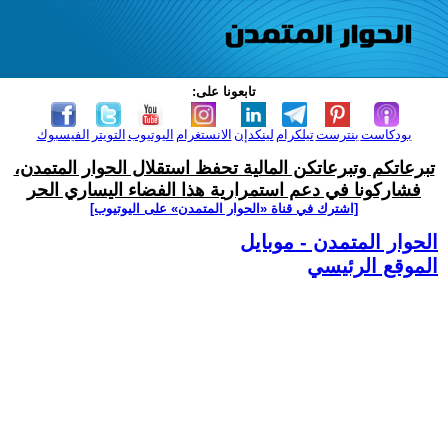
تابعونا على:
بودكاست
بنترست
تيلكرام
لينكدإن
الانستغرام
اليوتيوب
التويتر
الفيسبوك
تبرعاتكم وتبرعاتكن المالية تحفظ استقلال الحوار المتمدن،
فشاركونا في دعم استمرارية هذا الفضاء اليساري الحر
[اشترك في قناة ‫«الحوار المتمدن» على اليوتيوب]
الحوار المتمدن - موبايل
الموقع الرئيسي