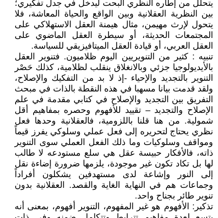
يتحلل من إطاره النظري البحت ليدخل في جدل تفكيري؛
بين النظرية العقلانية وبين الواقع والحياة المعاشة، فلا
يتحول لإرث مهيمن، مثال هيمنة العقل الاستهلاكي على
المجتمعات الحديثة، أو سيطرة العقل الماضوي على
العقل العربي، أو قيادة العقل الميتافيزيقي للسياسة.
تنبيه : كثير من التنويريين اليوم ظلاميون. فتنوير العقل
بالأيديولوجيا جزئي وبالانغلاق ينقلب لظلامية، كذلك حَصْر
التنوير بالتجديد والإحياء -إذ لا بد من التفكيك والإصلاح،
ولقد قدمت بيانا مسهبا في هذه النقطة بالذات في مبحث
التفريق بين التجديد والإصلاح في كتابي مقدمة في علم
الإصلاح والتجديد – تقييد للأفهوم وحصره بمفاهيم أقل
شمولية. من هنا قلنا باللزومية، فالعقلانية وحدها فعل
نظري يحتاج لتحريره إلى فعل عملي وسلوكي يفرز قيماً
ومواقف وسلوكيات وما ذلك الفعل العملي سوى التنوير
ذاته، فالأفكار حبيسة عقل هي سلع مستودعه لا طالب
لها بل تكاد تكون غير موجودة، يلزمها ضرورة إضاءة نقل
إلى النور وإشاعة لدى مستهدفين يشكلون أفراداً
وجماعات هم في النهاية الغاية والقصد. العقلانية بدون
تنوير طائر بجناح واحد.
تذكير: الأفهوم هو غير المفهوم، التنوير أفهوم، بمعنى أنه
يتسع لعدة مفاهيم تترابط وتتكامل ضمنه وفي ذات