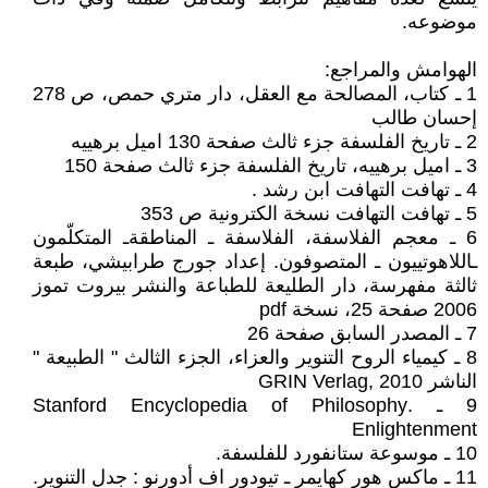
موضوعه.
الهوامش والمراجع:
1 ـ كتاب، المصالحة مع العقل، دار متري حمص، ص 278
إحسان طالب
2 ـ تاريخ الفلسفة جزء ثالث صفحة 130 اميل برهييه
3 ـ اميل برهييه، تاريخ الفلسفة جزء ثالث صفحة 150
4 ـ تهافت التهافت ابن رشد .
5 ـ تهافت التهافت نسخة الكترونية ص 353
6 ـ معجم الفلاسفة، الفلاسفة ـ المناطقةـ المتكلّمون
ـاللاهوتييون ـ المتصوفون. إعداد جورج طرابيشي، طبعة
ثالثة مفهرسة، دار الطليعة للطباعة والنشر بيروت تموز
2006 صفحة 25، نسخة pdf
7 ـ المصدر السابق صفحة 26
8 ـ كيمياء الروح التنوير والعزاء، الجزء الثالث " الطبيعة "
الناشر GRIN Verlag, 2010
9 ـ .Stanford Encyclopedia of Philosophy
Enlightenment
10 ـ موسوعة ستانفورد للفلسفة.
11 ـ ماكس هور كهايمر ـ تيودور اف أدورنو : جدل التنوير.