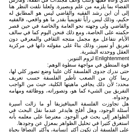
الذي وعاه فقيها وكتب وألف مجلدات في الفقه، ومارس
القضاء بما يلزمه من علم وبصيرة. ولعلنا نلفت النظر هنا
إلى أن ابن رشد الفقيه والقاضي ليس هو المطابق له
حكيم، وذلك ليس رأياً تقويمياً بقدر ما هو واقعي، فالفقيه
والقاضي ولى وجهته نحو العامة والخاصة في حين قصر
حكمته على الخاصة، ومع ذلك فنحن اليوم كما في سالف
الأيام نتفاعل مع مجمل منتجه الثقافي والمعرفي دون
تفريق أو تمييز، وذلك بناءً على مقولته ذاتها في مركزية
العقل ووحدته البشرية.
Enlightenment لزوم التنوير.
قوة المنطق في مواجهة سطوة الوهم:
حتى ندرك جدوى الفلسفة كان علينا وضع تصور كلي لها،
ربما كان من الصعب تأطير الفلسفة حسب تعريف
محدد؛ لأن ذلك يجافي ماهيتها الكلية، حيث من الواجب
التفريق بين الشيء كما هو، وتصوراته، ووظائفه ومهامه
وجدواه.
هل تجاوزت الفلسفة الميتافيزيقا أو ما زالت أسيرة
أسئلة الوجود، وهل أفلح هايدغر عندما نقل البحث في
الظواهر إلى بحث في الوجود. معترضا على معلمه بأنه
استغرق كثيرا في تحليل الظواهر بمعزل عن وجودها.
على الفلسفة أن تكون أكثر إنسانية، وأكثر التصاقا بحياة