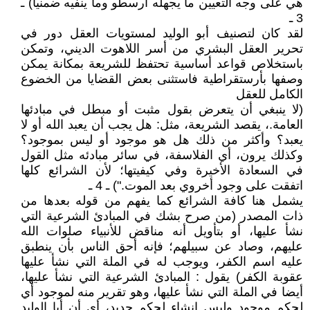
هي على وجه التعيين ما يجهله أرسطو وما ينفيه ضمنيا) ـ
3 ـ
لقد كان لتصنيف أبو الوليد لمستويات العقل دور في
تحرير العقل البشري من أسر اللاهوت الديني، وتمكن
باستخلاص قواعد أساسية تحتفظ للشريعة بمكانة يمكن
وصفها بأرستقراطية فاستثنى بعض القضايا من الخضوع
الكامل للعقل
(لا ينبغي أن يتعرض بقول مثبت أو مبطل في مبادئها
العامة.، يقصد الشريعة، مثل: هل يجب أن يعبد الله أو لا
يعبد؟ وأكثر من ذلك هل هو موجود أو ليس بموجود؟
وكذلك يرون، أي الفلاسفة، في سائر مبادئه مثل القول
في السعادة الأخيرة وفي كيفيتها؛ لأن الشرائع كلها
اتفقت على وجود أخروي بعد الموت.") ـ 4 ـ
يشمل هنا كافة الشرائع كما يفهم من قوله بعدها من
ذات المصدر (من صرح بشك في المبادئ الشرعية التي
نشأ عليها، أو بتأويل أنه مناقض للأنبياء صلوات الله
عليهم، وصاد عن سبيلهم؛ فإنه أحق الناس بأن ينطبق
عليه اسم الكفر، ويوجب له في الملة التي نشأ عليها
عقوبة الكفر) يقول : المبادئ الشرعية التي نشأ عليها،
أيضا في الملة التي نشأ عليها، وهو تقرير منه لموجود أي
لحكم موجود وليس إنشاء لحكم جديد، أي أن أبا الوليد