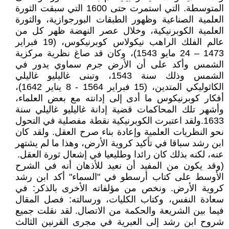
المتوسطة. التي استمرت حتى 1600 التي سبقت الثورة
العلمية الصناعية وظهور الطبقات البورجوازية، والثورة
العلمية الكوبرنيكية، وخلال عصر النهضة ظهر كل من
عالم الفلك الراهب نيكولاس كوبرنيكوس، (19 فبراير
1473 – 24 مايو 1543)، وكان قد صاغ نظرية مركزية
الشمس وأكد على أن الأرض جرم سماوي يدور في
الشمس وذلك سنة 1543، وتبنى غاليليو غاليلي
الكاثوليكي المتدين، (15 فبراير 1564 - 8 يناير 1642)،
أفكار كوبرنيكوس ما أدى إلى إدانته مع بعض العلماء،
وأشهر تلك المحاكمات قضية إدانة غاليليو غاليلي سنة
1633.ولقد اعتبرت الكوبرنيكية نقطة مفصلية في التحول
نحو النظريات العلمية وإعادة بناء صرح العقل. ولقد كان
ابن رشد سباقا في تأكيد كروية الأرض، وهذا ما لم يشتهر
عنه، لكنه بذلك كان رائدا وطليعيا في إشعال ثورة العقل.
(وقد يكون من المفيد أن نعيد للأذهان أنه في الشرح
الأوسط على كتاب أرسطو في "السماء" أكد ابن رشد
كروية الأرض. ونخص من مؤلفاته الأخرى بالذكر: في
سعادة النفس، وكتاب الكليات، ورسالته: فصل المقال
فيما بين الشريعة والحكمة من الاتصال. لقد نقلت جميع
شروح ابن رشد إلى العبرية في مجرى القرنين الثالث