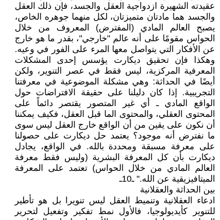
عقيدته الشهيرة ازدواجية العقل والجسد، فإن ذلك العقل
والجسد هما مادتان متميزتان، لكل منهما جوهره الخاص،
يصبح العالم المادي (المفترض) المعروف من خلال
الحواس مقومًا على أنه عالم "خارجي"، بقدر ما هو خارج
عن الأفكار التي يتواصل معها المرء على الفور في وعيه.
وهكذا فإن تحقيق ديكارت يؤسس إحدى المشكلات
المعرفية المركزية، ليس فقط في عصر التنوير، ولكن
أيضًا في الحداثة: وهي مشكلة الموضوعية في معرفتنا
التجريبية. إذا كان دليلنا على حقيقة الافتراضات حول
الواقع المادي ـ أي غير المتصور يقتصر دائماً على
المحتوى العقلي، والمحتوى الما قبل العقل، فكيف يمكننا
أن نكون على يقين من أن الواقع خارج العقل ليس سوى
ما نفترض أنه موجود؟ يعتمد حل ديكارت على حصولنا
على معرفة مسبقة ومحددة بالله. في الواقع، يجادل
ديكارت بأن كل المعرفة البشرية (وليس فقط معرفة
العالم المادي من خلال الحواس) تعتمد على المعرفة
الميتافيزيقية عن الله." ـ10ـ
بين الحداثة والعقلانية
ادعاء العقلانية وتنميط العقل ليس تنويرا بل هو تأطير
للتنوير كأيديولوجيا، فالأول نمط تفكير وتفعيل لتحرير