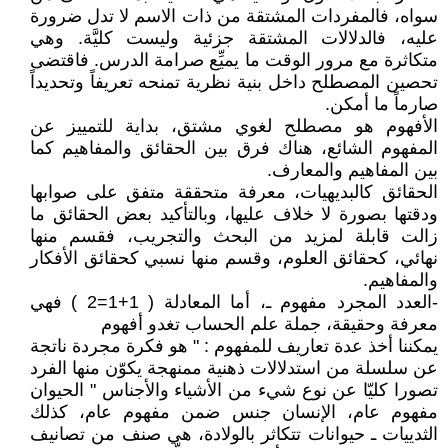
سواه، فالمفردات المشتقة من ذات الاسم لا تدل ضرورة
عليه، فالدلالات المشتقة جزئية وليست كليَّة. وهي
متكاثرة مع مرور الوقت ما يميِّع صرامة الدرس. فاقتضى
تحصين المصطلح داخل بنية نظرية تمنحه تعريفاً وتحديداً
صارماً ما أمكن.
الأفهوم هو مصطلح لغوي مشتق، بداية للتمييز عن
المفهوم الشائع، هناك فرق بين الحقائق والمفاهيم كما
بين المفاهيم والمعارف.
الحقائق كالبديهيات، معرفة متحققة متفق على صوابها
ودقتها بصورة لا خلاف عليها، وبالتأكيد بعض الحقائق ما
زالت قابلة لمزيد من البحث والتجريب، فقسم منها
نهائي، كحقائق العلوم، وقسم منها نسبي كحقائق الأفكار
والمفاهيم.
-العدد المجرد مفهوم ـ، أما المعادلة ( 1+1=2 ) فهي
معرفة وحقيقة، جملة علم الحساب تغدو أفهوم
يمكننا أخذ عدة تعاريف للمفهوم : " هو فكرة مجردة ناتجة
عن سلسلة من استدلالات ذهنية ممنهجة يكوّن منها الفرد
تصورا كليّا عن نوع شيء من الأشياء والأجناس " الحيوان
مفهوم عام، الإنسان جنس ضمن مفهوم عام، كذلك
الثدييات ـ حيوانات تتكاثر بالولادة، هي صنف من تصانيف