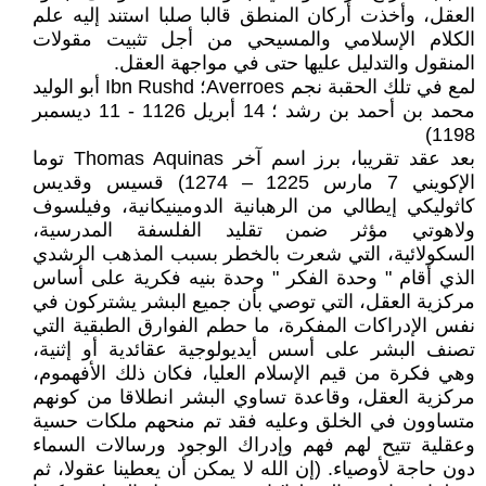
العقل، وأخذت أركان المنطق قالبا صلبا استند إليه علم
الكلام الإسلامي والمسيحي من أجل تثبيت مقولات
المنقول والتدليل عليها حتى في مواجهة العقل.
لمع في تلك الحقبة نجم Averroes؛ Ibn Rushd أبو الوليد
محمد بن أحمد بن رشد ؛ 14 أبريل 1126 - 11 ديسمبر
1198)
بعد عقد تقريبا، برز اسم آخر Thomas Aquinas توما
الإكويني 7 مارس 1225 – 1274) قسيس وقديس
كاثوليكي إيطالي من الرهبانية الدومينيكانية، وفيلسوف
ولاهوتي مؤثر ضمن تقليد الفلسفة المدرسية،
السكولائية، التي شعرت بالخطر بسبب المذهب الرشدي
الذي أقام " وحدة الفكر " وحدة بنيه فكرية على أساس
مركزية العقل، التي توصي بأن جميع البشر يشتركون في
نفس الإدراكات المفكرة، ما حطم الفوارق الطبقية التي
تصنف البشر على أسس أيديولوجية عقائدية أو إثنية،
وهي فكرة من قيم الإسلام العليا، فكان ذلك الأفهموم،
مركزية العقل، وقاعدة تساوي البشر انطلاقا من كونهم
متساوون في الخلق وعليه فقد تم منحهم ملكات حسية
وعقلية تتيح لهم فهم وإدراك الوجود ورسالات السماء
دون حاجة لأوصياء. (إن الله لا يمكن أن يعطينا عقولا، ثم