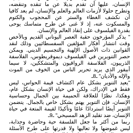
الإنسان، عليها أن تقدم بديلا عن ما تنقده وتنقضه،
وتطرح حلولا لأزمات العالم والعلم والإنسان، لم يعد كافيا
أن نكشف الغطاء والستر عن المحجوب والكتوم
والمسكوت عنه، إذ لا غنى عن طرح متماسك يوحى
بقدرة الفيلسوف على إنقاذ العالم والإنسان.
" يذكر المؤرخون حقبة العصر اليوناني القديم وبالأخص
وقت انتشار أفكار المؤلفين السفسطائيين وذلك لنقد
القوانين ذات الأصول الإلهية والتجسيم الديني. ويمكن
حصر التنويرين في الفيلسوف ديموقريطوس، الفلاسفة
الذرييون، الفلاسفة الرواقيون والمتشككين، لا سيما
أبيقور الذي يريد تحرير الناس من الخوف من الموت
والإله والأديان" ـ8ـ
"يعيد التنوير بشكل عام اكتشاف قيمة الحواس، ليس
فقط في الإدراك، ولكن في حياة الإنسان بشكل عام،
وهكذا، نظرًا للعلاقة الحميمة بين الجمال وحساسية
الإنسان، فإن التنوير يهتم بشكل خاص بالجمال. يتضمن
التنوير أيضًا استردادًا عامًا وتأكيدًا لقيمة المتعة في حياة
الإنسان، ضد تقليد الزهد المسيحي" ـ9ـ
ربما من أكثر ما جعل الفلسفة حية وحاضرة وجذابة،
ليس غموضها ولا تعاليها ولا قدرتها على طرح الأسئلة