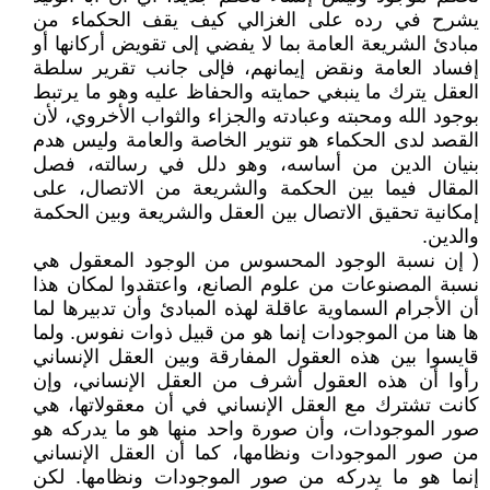
يشرح في رده على الغزالي كيف يقف الحكماء من
مبادئ الشريعة العامة بما لا يفضي إلى تقويض أركانها أو
إفساد العامة ونقض إيمانهم، فإلى جانب تقرير سلطة
العقل يترك ما ينبغي حمايته والحفاظ عليه وهو ما يرتبط
بوجود الله ومحبته وعبادته والجزاء والثواب الأخروي، لأن
القصد لدى الحكماء هو تنوير الخاصة والعامة وليس هدم
بنيان الدين من أساسه، وهو دلل في رسالته، فصل
المقال فيما بين الحكمة والشريعة من الاتصال، على
إمكانية تحقيق الاتصال بين العقل والشريعة وبين الحكمة
والدين.
( إن نسبة الوجود المحسوس من الوجود المعقول هي
نسبة المصنوعات من علوم الصانع، واعتقدوا لمكان هذا
أن الأجرام السماوية عاقلة لهذه المبادئ وأن تدبيرها لما
ها هنا من الموجودات إنما هو من قبيل ذوات نفوس. ولما
قايسوا بين هذه العقول المفارقة وبين العقل الإنساني
رأوا أن هذه العقول أشرف من العقل الإنساني، وإن
كانت تشترك مع العقل الإنساني في أن معقولاتها، هي
صور الموجودات، وأن صورة واحد منها هو ما يدركه هو
من صور الموجودات ونظامها، كما أن العقل الإنساني
إنما هو ما يدركه من صور الموجودات ونظامها. لكن