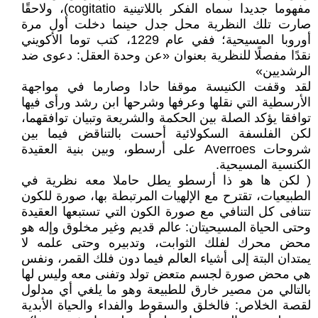
مفهوما جديدا سماه الفكر باللاتينية cogitatio)، ولاحقًا
صارت تلك النظرية محل جدل حينما دخلت أول مرة
أوروبا المسيحية؛ ففي عام 1229، كتب توما الأكويني
نقدًا مفصلًا للنظرية بعنوان «عن وحدة العقل: دعوى ضد
الرشديين»
لقد وقفت الكنيسة موقفا حادا وصارما في مواجهة
الأرسطية التي نقلها وعرفها وشرحها ابن رشد ورأى فيها
توافقا يؤكد الصلة بين الحكمة والشريعة وتبيان توافقهما،
لكن الفلسفة السكولائية أحست بالتناقض فيما بين
شروحات Averroes على أرسطو، وبين بنية العقيدة
الكنسية المسيحية.
( لكن ها هو ذا أرسطو يطل حاملا معه نظرية في
الطبيعيات، تقترح مع الإلهيات المرتبطة بها، صورة للكون
تتنافى كل التنافي مع صورة الكون التي تستبعها العقيدة
وحتى الحياة المسيحيتان: عالم قديم وغير مخلوق وإله هو
محض محرك لفلك الثوابت، وتدبيره وحتى علمه لا
يمتدان البتة إلى أشياء العالم فيما دون فلك القمر، ونفس
هي محض صورة لجسم متعض تولد وتفنى معه وليس لها
بالتالي من مصير خارق للطبيعة وهو ما يلغي أي مدلول
لقصة الخلاص: فالخلق والسقوط والفداء والحياة الأبدية