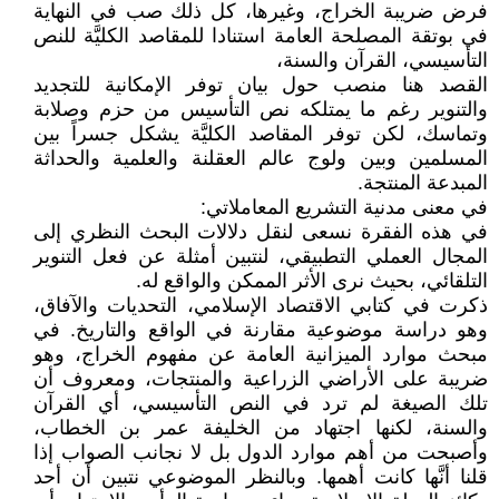
فرض ضريبة الخراج، وغيرها، كل ذلك صب في النهاية
في بوتقة المصلحة العامة استنادا للمقاصد الكليَّة للنص
التأسيسي، القرآن والسنة،
القصد هنا منصب حول بيان توفر الإمكانية للتجديد
والتنوير رغم ما يمتلكه نص التأسيس من حزم وصلابة
وتماسك، لكن توفر المقاصد الكليَّة يشكل جسراً بين
المسلمين وبين ولوج عالم العقلنة والعلمية والحداثة
المبدعة المنتجة.
في معنى مدنية التشريع المعاملاتي:
في هذه الفقرة نسعى لنقل دلالات البحث النظري إلى
المجال العملي التطبيقي، لنتبين أمثلة عن فعل التنوير
التلقائي، بحيث نرى الأثر الممكن والواقع له.
ذكرت في كتابي الاقتصاد الإسلامي، التحديات والآفاق،
وهو دراسة موضوعية مقارنة في الواقع والتاريخ. في
مبحث موارد الميزانية العامة عن مفهوم الخراج، وهو
ضريبة على الأراضي الزراعية والمنتجات، ومعروف أن
تلك الصيغة لم ترد في النص التأسيسي، أي القرآن
والسنة، لكنها اجتهاد من الخليفة عمر بن الخطاب،
وأصبحت من أهم موارد الدول بل لا نجانب الصواب إذا
قلنا أنَّها كانت أهمها. وبالنظر الموضوعي نتبين أن أحد