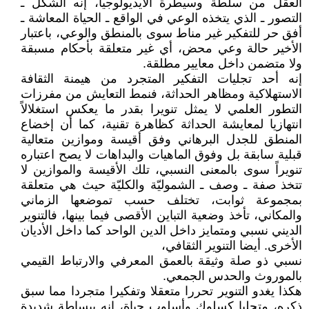
العقل من سلطة وسيطرة الأيديولوجيا، إنه الشكل ـ
التصور ـ الذي يتخذه الوعي في الواقع ـ الحياة المعاشة ـ
أفق حر للتفكير غير مناط سوى بالمنطق والوعي، باعتبار
الأخير حالة وعي محض، أي غير متعلقة بأحكام مسبقة
ولا متضمن داخل معايير مطلقة.
إنه أحد تجليات التفكير المتجرد من هيمنة الثقافة
الاستهلاكية ومظاهر الحداثة، فنمط التعايش من مفرزات
التطور العلمي لا يمثل تنويرا بقدر ما يعكس استغلالاً
انتهازيا لمعايشة الحداثة كظاهرة تقنية، كما أن إخضاع
المنطق للجدل البرهاني وفق أقيسة وموازين متعالية
قبلية سابقة بل وفوق الماهيات والبداهات لا يصح اعتباره
تنويراً سوى بالمعنى النسبي، تلك الأقيسة والموازين لا
تتخذ صفة ـ وصف ـ الشموليّة والكليّة حيث هي متعلقة
بمجموعة ثوابت، تختلف حسب تموضعها الزماني
والمكاني، تأخذ وضعية التباين الأقصى فيما بينها، فالتنوير
الديني نسبي ومتمايز داخل الدين الواحد كما داخل الأديان
الأخرى. أيضا التنوير الثقافي،
نسبي ذو صلة وثيقة بالعمق المعرفي والارتباط القيمي
بالموروث والحدس الجمعي.
هكذا يغدو التنوير تحررا متعقلا وتفكيرا متجردا مما سبق
ذكره، متجليا كسلوك وأسلوب حياة، إنه ببساطة شديدة