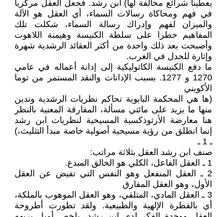
يعطينا شرائع مخالفة لها) ابن رشد. فجعل العقل مركزيا
في فهم ومحاكاة رسالات السماء، أي العقل هو الآلة
والميزان لفهم وإدراك رسالة السماء، شكلت تلك
المفاهيم خطرا على سلطة الكنيسة وهيمنة اللاهوت
وأصبحت بعد ذلك واحدة من أكثر العقائد الرشدية شهرة
وإثارة للجدل في الغرب.
ما دفع الكنيسة الكاثوليكية إلى إدانة أعماله في عامي
1270 و 1277. بسبب الإدانات والنقد المستمر من توما
الأكويني
(ها هي المحكمة البابوية تحاكم نظريات الرشدية وتدين
منها ما يزيد على مائتي مسألة، المفارقة المعنية بالنظر
هنا معارضة الأرثوذكسية المسيحية لنظريات ابن رشد
إنما انطلق من رؤية مسيحية أصولية خاصة مبدأ التثليث،)
ـ 1 ـ
صنف ابن رشد العقل بثلاثة مراتب:
1 ـ العقل الفاعل، الكلي هو الخالق المبدع.
2 ـ العقل المنفعل وهو النفس التي تفيض عن العقل
الأول، وهو العقل المفارق
3 ـ العقل المادي، المتلقي، وهو العقل الموهوب بالملكة،
أي بالفطرة الإلهية والطبيعية. ولقد تطورت أطروحة
العقل ووحدة الفكر لدى ابن رشد، يلخص أميل بريهه