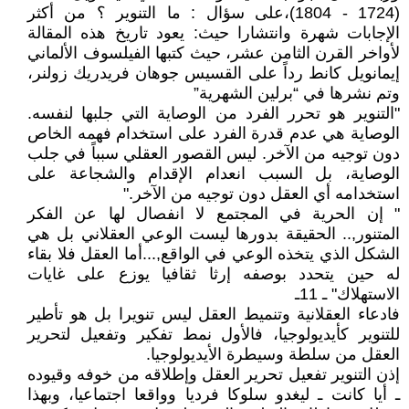
(1724 - 1804)،على سؤال : ما التنوير ؟ من أكثر
الإجابات شهرة وانتشارا حيث: يعود تاريخ هذه المقالة
لأواخر القرن الثامن عشر، حيث كتبها الفيلسوف الألماني
إيمانويل كانط رداً على القسيس جوهان فريدريك زولنر،
وتم نشرها في “برلين الشهرية”
"التنوير هو تحرر الفرد من الوصاية التي جلبها لنفسه.
الوصاية هي عدم قدرة الفرد على استخدام فهمه الخاص
دون توجيه من الآخر. ليس القصور العقلي سبباً في جلب
الوصاية، بل السبب انعدام الإقدام والشجاعة على
استخدامه أي العقل دون توجيه من الآخر."
" إن الحرية في المجتمع لا انفصال لها عن الفكر
المتنور,.. الحقيقة بدورها ليست الوعي العقلاني بل هي
الشكل الذي يتخذه الوعي في الواقع,...أما العقل فلا بقاء
له حين يتحدد بوصفه إرثا ثقافيا يوزع على غايات
الاستهلاك" ـ 11ـ
فادعاء العقلانية وتنميط العقل ليس تنويرا بل هو تأطير
للتنوير كأيديولوجيا، فالأول نمط تفكير وتفعيل لتحرير
العقل من سلطة وسيطرة الأيديولوجيا.
إذن التنوير تفعيل تحرير العقل وإطلاقه من خوفه وقيوده
ـ أيا كانت ـ ليغدو سلوكا فرديا وواقعا اجتماعيا، وبهذا