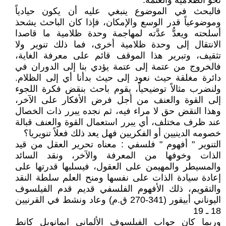
نحو الظلامية والعتمة.
فالبحث في الموضوع ينبغي عليه أن يكون حيادياً
وموضوعياً قدر الوسع والإمكان، فإذا كان الباحث يشحذ
أسلحته ويعدُّ عدَّته لمهاجمة وحدة ظلامية ما قاصدا
الانتقال إلى وحدة ظلامية أخرى، فما ذلك تنوير ولا
تثقيف، وتبرير هذا الموقف قائم على معرفة الغاية،
فالخروج من عتمة إلى عتمة يؤدي بنا إلى الدوران في
دائرة مغلقة حيث نعود إلى حيث بدأنا أي إلى الظلام.
ولنضرب مثالاً توضيحياً، يقوم باحث بنقض فكرة اللجوء
إلى القوة والعنف من أجل فرض الأفكار على الآخر،
وهذا النقض حق لا مراء فيه، ثم نجده يبرر ذات الخصال
عند ظرف مختلف، أي يبرر استعمال القوة والعنف قبالة
خصومه الدينيين أو الفكريين فهل يعد ذلك فعلاً تنويريا؟
التنوير " أفهوم " فلسفي : معناه تحرير العقل من قيد
الذات وخوفها من المعرفة والآخر، ونقد السائد
والمسيطر والمهيمن على العقول، فيسلبها قدرتها على
إعادة سيادة الذات على نفسها ومنح العلم سلطة النقد
والتقويم، ذلك الأفهوم الفلسفي قديم قدم الفيلسوف
اليوناني أبيقور (341-270 ق.م) وعاد ونشط في القرنيين
18 ـ 19
وربما كان جواب الفيلسوف الألماني ايمانويل كانط