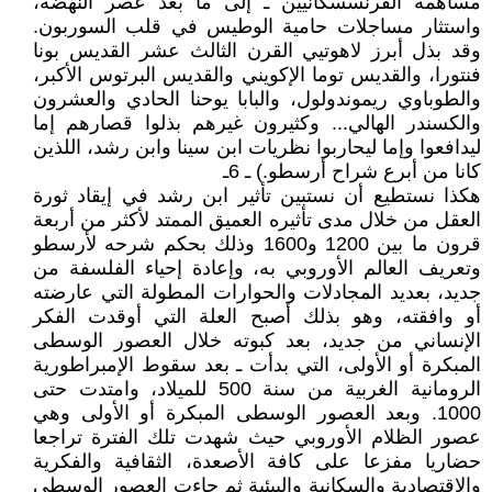
مساهمة الفرنسسكانيين ـ إلى ما بعد عصر النهضة،
واستثار مساجلات حامية الوطيس في قلب السوربون.
وقد بذل أبرز لاهوتيي القرن الثالث عشر القديس بونا
فنتورا، والقديس توما الإكويني والقديس البرتوس الأكبر،
والطوباوي ريموندولول، والبابا يوحنا الحادي والعشرون
والكسندر الهالي... وكثيرون غيرهم بذلوا قصارهم إما
ليدافعوا وإما ليحاربوا نظريات ابن سينا وابن رشد، اللذين
كانا من أبرع شراح أرسطو.) ـ 6ـ
هكذا نستطيع أن نستبين تأثير ابن رشد في إيقاد ثورة
العقل من خلال مدى تأثيره العميق الممتد لأكثر من أربعة
قرون ما بين 1200 و1600 وذلك بحكم شرحه لأرسطو
وتعريف العالم الأوروبي به، وإعادة إحياء الفلسفة من
جديد، بعديد المجادلات والحوارات المطولة التي عارضته
أو وافقته، وهو بذلك أصبح العلة التي أوقدت الفكر
الإنساني من جديد، بعد كبوته خلال العصور الوسطى
المبكرة أو الأولى، التي بدأت ـ بعد سقوط الإمبراطورية
الرومانية الغربية من سنة 500 للميلاد، وامتدت حتى
1000. وبعد العصور الوسطى المبكرة أو الأولى وهي
عصور الظلام الأوروبي حيث شهدت تلك الفترة تراجعا
حضاريا مفزعا على كافة الأصعدة، الثقافية والفكرية
والاقتصادية والسكانية والبيئية ثم جاءت العصور الوسطى