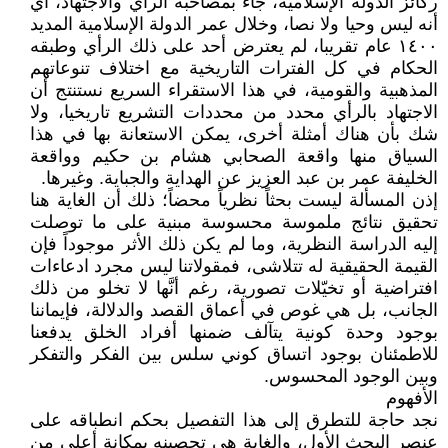
ركائز الدولة الإسلامية، جاء بمصاحبة الرأي والاجتهاد، أي
أنه ليس وحيا ولا نصا، وخلال عمر الدولة الإسلامية المديد
١٤٠٠ عام تقريبا، لم يعترض أحد على ذلك الرأي وطبقه
الحكام في كل الفترات التاريخية مع اختلاف تنوعاتهم
المذهبية والقومية، في هذا الاستقراء السريع نستنتج أن
الاجتهاد بالرأي محدد من محددات التشريع تاريخيا، ولا
شك بأن هناك أمثلة أخرى، يمكن الاستعانة بها في هذا
السياق منها واقعة الصحابي هشام بن حكيم وواقعة
الخليفة عمر بن عبد العزيز عن الهداية والجباية. وغيرها.
إذن المسألة ليست بحثاً نظرياً محضاً؛ ذلك أن الغاية هنا
تحقيق نتائج ملموسة محسوسة مبنية على ما توصلت
إليه الدراسة النظرية، وما لم يكن ذلك الأثر موجوداً فإن
القيمة الحقيقية له تتلاشى، فمقولاتنا ليس مجرد ادعاءات
افتراضية أو تخيّلات تصورية، رغم أنَّها لا تخلو من ذلك
الجانب، بل هي غوص في أعماق القصد والدلالة، فإيماننا
بوجود وحدة كونية يتآلف ضمنها أفراد الخلق يدفعنا
للاطمئنان بوجود اتساق كوني سلس بين الفكر والتفكر
وبين الوجود المحسوس.
الأفهوم
نجد حاجة للتطرق إلى هذا التفصيل بحكم انطباقه على
عنصر البحث الأول، والغاية هي تحصينه بمكانة أعلى من