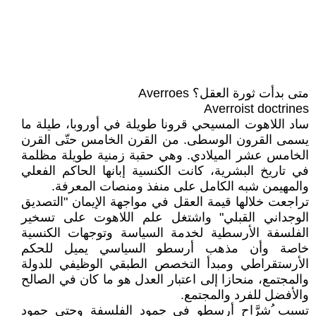
متى بدأت ثورة العقل؟ Averroes
Averroist doctrines
ساد اللاهوت المسيحي قرونا طويلة في أوروبا، طيلة ما
يسمى القرون الوسطى. من القرن الخامس حتّى القرن
الخامس عشر الميلادي. وهي حقبة زمنية طويلة مظلمة
في تاريخ البشرية، كانت الكنسية إبانها الحاكم الفعلي
والمهيمن شبه الكامل على منفذ ومنصات المعرفة.
تراجعت خلالها قيمة العقل في مواجهة الإيمان "التصديق
الوجداني القبلي" واشتغل علم اللاهوت على تسخير
الفلسفة الأرسطية لخدمة السياسة وتوجهات الكنسية
خاصة وأن مذهب أرسطو السياسي يميل للحكم
الأرستقراطي ومبدأ التخصص الطبقي الوظيفي للدولة
والمجتمع، منحازا إلى اعتبار العدل هو ما كان في الصالح
والأفضل للفرد والمجتمع.
تسبب ُشرَّاح أرسطو في جمود الفلسفة وحتى جمود