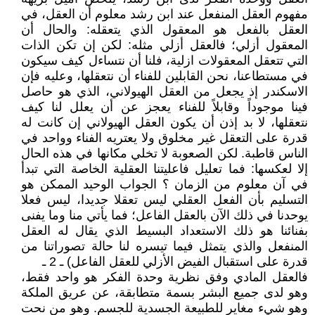
مفهوم العقل المنفعل عند ابن رشد معلوم أن العقل، في
العقل بالفعل هو المعقول الذي يتعقله: والحال أن
المعقول أزلي؛ فالعقل أزلي مثله: لكن إن تكن الذات
التي تتعقل المعقولات ازلية، فلنا أن نتساءل كيف سيكون
في مستطاعنا، نحن القابلين للفناء أن نتعقلها، وعليه فإن
الاسكندر إذ يجعل من العقل الهيولاني، الذي هو حاصل
فينا موجوداً وقابلاً للفناء يعجز عن أن يعلل لنا كيف
نتعقلها، لا بد إذن أن يكون العقل الهيولاني إن كانت له
قدرة على التعقل غير مخلوق ولا يعتريه الفناء وواحد في
الناس قاطبة. لكن الصعوبة لا تخلي مكانها في هذه الحال
إلا لعكسها: فما تعليل فاعليتنا العقلية الخاصة التي تبدأ
في آن معلوم من الزمان ؟ الجواب الوحيد الممكن هو
التسليم بأن الفعل العقلي ليس تعقلا جديدا، ليس فعلا
يوحدنا في ذلك الآن بالعقل الفاعل؛ فما يأتي منا وما يفنى
بفنائنا هو ذلك الاستعداد البسيط الذي يقال له العقل
المنفعل والذي يتمثل فيما تيسره لنا حالة تصوراتنا من
قدرة على استقبال الفيض الأزلي للعقل الفاعل) ـ 2 ـ
فالعقل المادي وفق نظرية وحدة الفكر هو واحد فقط،
وهو لدى جميع البشر بسمة متطابقة، عن عريق الملكة
وهو شيء مغاير للطبيعة الجسدية للجسم. وهو من نحت