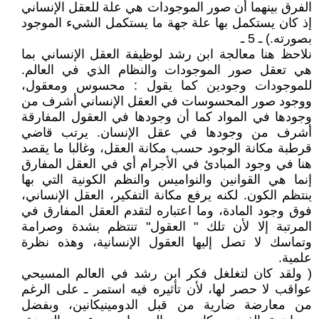
الفرق بينهما أن صور الموجودات هي علة للعقل الإنساني
إذ كان يستكمل بها علة جهة ما يستكمل الشيء الموجود
بصورته.) ـ 5 ـ
نلاحظ هنا معالجة ابن رشد لوظيفة العقل الإنساني بما
هي تعقل صور الموجودات والنظام الذي في العالم.
للموجودات وجودين كما يقول : محسوس ومعقول،
ووجود صور المحسوسات في العقل الإنساني أشرف من
وجودها في المواد كما أن وجودها في العقول المفارقة
أشرف من وجودها في عقل الإنسان. يرتب قاضي
قرطبة مكانة الوجود حسب مكانة العقل، وغالبا ما يقصد
هنا في وجود المبادئ في الأجرام أي في العقل المفارق
إنما هي القوانين والنواميس والنظم الكونية التي بها
ينتظم الكون. لكنه يرفع مكانة التفكير، العقل الإنساني،
فوق وجود المادة، وما اعتباره لتقدم العقل المفارق في
المرتبة إلا لأن تلك " العقول" تنتظم بشدة وصرامة
وتماسك لا تصل إليها العقول الإنسانية، وهذه نظرة
علمية.
( ولقد كان لتغلغل فكر ابن رشد في العالم المسيحي
عواقب لا حصر لها، لأن تأثيره فيه استمر ـ على الرغم
من معارضة ضارية من قبل الدومينيكانين، وبفضل