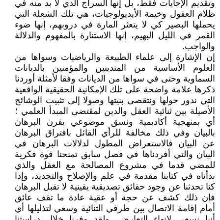
وتقديم الإجابات فقط، بل إنها السراج الذي لا بد منه في
ظلام العقول وخيمة الأيديولوجيات، هي تلك الشعلة التي
يحملها البصير كي لا يتعثر المارة في دروبهم، إنها ضوء
القمر في الليل البهيم، إنها الاستنارة بالمفهوم والدلالة
والواجب.
إن الإشارة إلى علماء الطبيعة والرياضيات وسواها من
العلوم الأساسية من المتدينين والمؤمنين بالديانات
السماوية وحتى في سواها من الديانات وفقا لأمثلة أوردنا
ذكرها علامة واضحة على تلك الإمكانية الحقيقية الواقعية
التي ندور حولها ونتقصى بنيتها وصولا إلى تثبيت الوشائج
الأصيلة بين ثنائية العقل والدين لمقتضى المبدأ العلمي ؛
أي بمنهجية أكاديمية ونسق موضوعي يقرن البرهان
بالبيان وفي ذلك مخالفة للرأي القائل بافتراق البرهان
عن البيان فالاستعراض المطول لدلالات البرهان في
البيان والتي أفردناها في فصل سابق تمنحنا قوة فكرية
للمضي قدما في مشروع المصالحة مع العقل والذي
بدأناه في كتابنا مقدمة في علم والإصلاح والتجديد، وإذا
كنا تحدثنا عن وجود حقائق تصديقية يقينية لا تقبل البرهان
فإن ذلك كشف عن حجة أو عقبة عادة ما تقف عائق
أمام إقامة الاتصال بين طرفي الثنائية وسعي لتذليلها أي
أننا نسعى لإنهاء التعارض. ولقد وفرنا خلال دراستنا