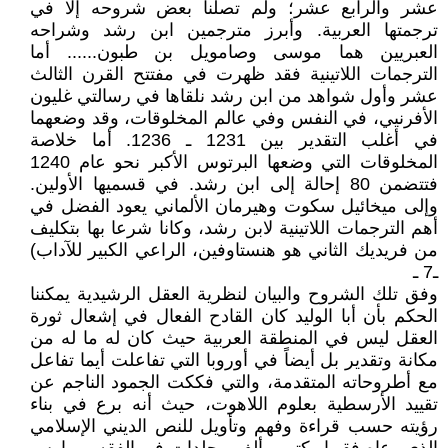
عشر والرابع عشر؛ ولم تصلنا بعض شروحه إلا في
ترجمتها العربية. وأبرز مترجمين ابن رشد وشراحه
العبريين هما موسى وصامويل بن طبون...... أما
الترجمات اللاتينية فقد ظهرت في مفتتح القرن الثالث
عشر وأول شواهد من ابن رشد نلقاها في رسالتي غليون
الأفرنيي، في النفس وفي عالم المخلوقات، وقد وضعهما
في أغلب التقدير بين 1231 ـ 1236. أما خلاصة
المخلوقات التي وضعها البرتوس الأكبر نحو عام 1240
فتتضمن 80 إحالة إلى ابن رشد. في قسميها الأولين.
وإلى ميخائيل سكوت وهيرمان الألماني يعود الفضل في
أهم الترجمات اللاتينية لابن رشد، وكانا شرعا بها بتكليف
من فريديك الثاني هو هنستاوفين، الراعي الكبير للآداب)
ـ7 ـ
وفق تلك الشروح والبيان لنظرية العقل الرشيدية يمكننا
الحكم بأن أبا الوليد كان القادح الفعال في إشعال ثورة
العقل ليس في المنطقة العربية حيث كان له ما له من
مكانة وتقدير بل أيضاً في أوروبا التي تفاعلت أيما تفاعل
مع أطروحاته المتقدمة، والتي فككت الجمود الناجم عن
تقييد الأرسطية بعلوم اللاهوت، حيث أنه برع في بناء
رؤيته حسب قراءة وفهم وتأويل للنص الديني الإسلامي