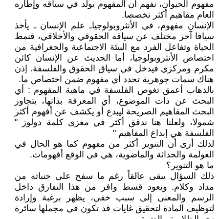
مفهوم الحيوان، نفهم أن المفهوم يولّد في سياقه وإطاره
العام مفاهيم أكثر تخصصا.
الإنسان مفهوم، في الأنثروبولوجياـ علم الإنسان ـ يأخذ
سياقا آخر مختلف عن سياقه الحقوقي والأخلاقي، فنمط
الحياة وتفاعل الفرد مع البيئة الاجتماعية والجغرافية من
اختصاص الأنثروبولوجيا، أما الحديث عن الإنسان كائن
مكرم ومركزي فيدخل في سياق الحقوق والفلسفة. إذن
هناك سمات جوهرية تحدد أي مفهوم ضمن اختصاص ما.
بالذهاب أعمق تغوص الفلسفة في ماهية المفهوم : أي
البحث عن ذات الموضوع، أي المعرفة بذاتها، يتجاوز
البحث المفاهيم الصريحة ليبدع أو يكشف عن أفهوم أكثر
شمولا، ولعلنا هنا ندقق أكثر في مغزى كلمة دولوز "
الفلسفة هي إبداع المفاهيم "
لذلك أرى أن التنوير أكثر من مفهوم كما هو الحال في
العولمة والحداثة والماضوية، هي في الوقع أفهومات.
ما هو التنوير؟
ذلك السؤال يبقى عالقاً رغم ما سفح على جنباته من
مداد وكلام. ويعود قسط وافر من هذا التفارق داخل
الرسم والمعنى إلى سبب خفي، يظهر برغبة وإرادة
لتوظيف المادة لتحقيق غايات قد تكون في مجملها سائرة