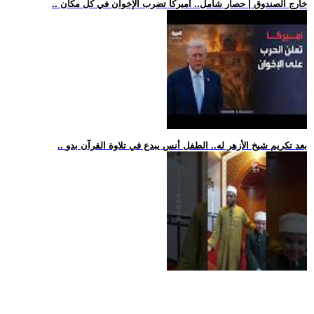
.. خارج الصندوق | حصار شامل.. أميركا تضرب الإخوان في كل مكان
.. بعد تكريم شيخ الأزهر له.. الطفل أنس يبدع في تلاوة القرآن بدو