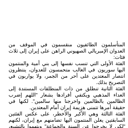
المتأسلمون الطائفيون منقسمون في الموقف من
العدوان الإمبريالي الصهيوني الراهن على إيران إلى ثلاث
فئات:
الفئة الأولى التي تنسب نفسها إلى بني أمية والمنتمون
اليها سوريون في الغالب متحمسون للعدوان، ينتظرون
انتصار المعتدين على أحر من الجمر، ولا يواربون في
التصريح بذلك.
الفئة الثانية تنطلق من ذات المنطلقات المستندة إلى
العداء المذهبي ويكتفي أفرادها بشعار "اللهم إضرب
الظالمين بالظالمين واخرجنا منها سالمين". لكنها في
حقيقة أمرها تتمنى هزيمة إيران أمام المعتدين.
الفئة الثالثة وهي الأكبر والأخطر، على عكس الفئتين
السابقتين يعلن المنتمون اليها تضامنهم مع إيران، لكنهم
"لكي لا يخرجوا عن السنة والجماعة" ويتهموا بالتشيع،