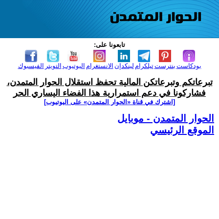
تابعونا على:
بودكاست
بنترست
تيلكرام
لينكدإن
الانستغرام
اليوتيوب
التويتر
الفيسبوك
تبرعاتكم وتبرعاتكن المالية تحفظ استقلال الحوار المتمدن،
فشاركونا في دعم استمرارية هذا الفضاء اليساري الحر
[اشترك في قناة ‫«الحوار المتمدن» على اليوتيوب]
الحوار المتمدن - موبايل
الموقع الرئيسي