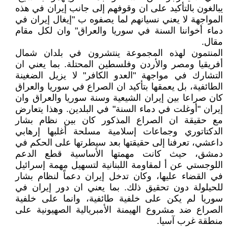
يبالغون بالتأكيد على ان وقوفهم إلى جانب إيران في هذه
المواجهة لا يعني نسيانهم لما يصفوه ب "إيغال إيران في
دماء أخواننا السنة في سوريا والعراق" وان لكل مقام
مقال.
المنتمون لهذه المجموعة ينتشرون في بلدان شمال
أفريقيا ومصر والأردن وفلسطين المحتلة. بما يعني ان
التشارك في مواجهة "العدو الكافر" لا يزيل الضغينة
الطائفية، بل يعمقها بتأكيد ان الصراع في سوريا والعراق
كان صراعا بين إيران الشيعية وسنة سوريا والعراق وان
إيران "أوغلت في دماء السنة" في البلدين. وهذا يتعارض
مع حقيقة ان الصراع المذكور كان بين نظام بشار
الدكتاتوري وجماعات إسلامية مسلحة أغلبها إرهابي
داعشي، تعرفنا إلى حقيقتها بعد سيطرتها على الحكم في
دمشق، حيث كانت مهمتها الأساسية قطع الدعم
اللوجستي عن أ لمقاومة اللبنانية لتسهيل مهمة إسرائيل
في القضاء عليها، وكان تدخل إيران دعماً لنظام بشار
للحيلولة دون تحقيق ذلك. بما يعني ان دور إيران في
سوريا لم يكن على خلفية طائفية، وانما على خلفية
الصراع ضد مشروع الهيمنة الأمبريالية الصهيونية على
منطقة غرب آسيا.