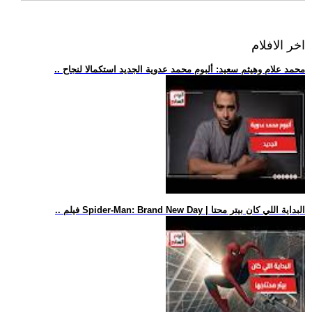
اخر الافلام
.. محمد علام وهيثم سعيد: ألبوم محمد عدوية الجديد استكمالا لنجاح
.. فيلم Spider-Man: Brand New Day | البداية اللي كان بيتر محتا