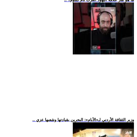
.. وزير الثقافة الأردني لـ«الأيام»: البحرين بقيادتها وشعبها عزي