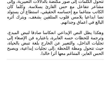
تتحول الكلمات إلى صور مكتضة بالدلالات التعبيرية، وإلى
مشاعر تتفاعل مع حس القارئ بسلاسة. وكلما كان
الكاتب متناغما مع إحساسه الحقيقي، استطاع أن يستولد
نصا ابداعيا يلامس قلوب المتلقين بشغف، ويترك أثره
البالغ في اعماق وجدانهم.
وهكذا يظل النص الإبداعي انعكاسا صادقا لنبض المبدع،
وترجمة للحظات حسه العابرة، باعتباره فن الإصغاء إلى
تجليات الداخل، والتعبير عن الخارج بلغة تنبض بالحياة،
حيث تتحول ومظة اللحظة ،إلى تجليات إبداعية، ويصبح
الحس العابر، المتناغم معها أثرا خالدا.