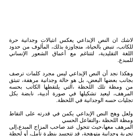
لاشك ان النص الإبداعي يعكس انثيالات وجدانية حرة
للكاتب، تنبض بالحياة، متجاوزة بذلك، المألوف من حدود
اللغة التقليدية، لتتناغم مع أعماق الشعور الإنساني
للمبدع.
وهكذا نجد أن النص الإبداعي ليس مجرد كلمات ترصف
بجانب بعضها البعض، بل هو حالة وجدانية مرهفة، تنبثق
من ومظة تلك اللحظة ،التي يلتقطها الكاتب بحسه
المرهف، ليعيد تشكيلها في صورة أدبية، نابضة بكل
تجليات حسه الوجدانية في اللحظة.
ولعل وهج النص الإبداعي يكمن في قدرته على التقاط
ومظة اللحظة ،والتفاعل الحسي
المرهف معها،حيث تتحول عند صاحب المزاج المبدع،إلى
تجربة وجدانية متوهجة، قد تتجسد بنظرة تأمل، أو لحظة