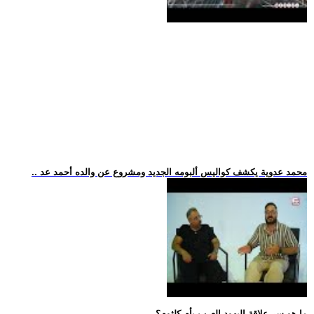
.. محمد عدوية يكشف كواليس ألبومه الجديد ومشروع عن والده أحمد عد
.. ما هو سر علاقة اليهود العرب بأم كلثوم؟