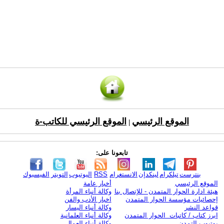
الموقع الرئيسي
الموقع الرئيسي للكاتب-ة
|
تابعونا على:
بنترست
تيلكرام
لينكدإن
الانستغرام
RSS
اليوتيوب
التويتر
الفيسبوك
الموقع الرئيسي
أخبار عامة
هيئة ادارة الحوار المتمدن - للإتصال بنا
وكالة أنباء المرأة
إحصائيات مؤسسة الحوار المتمدن
اخبار الأدب والفن
قواعد النشر
وكالة أنباء اليسار
ابرز كتاب / كاتبات الحوار المتمدن
وكالة أنباء العلمانية
يوتيوب التمدن
وكالة أنباء العمال