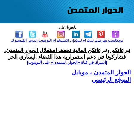
تابعونا على:
بودكاست
بنترست
تيلكرام
لينكدإن
الانستغرام
اليوتيوب
التويتر
الفيسبوك
تبرعاتكم وتبرعاتكن المالية تحفظ استقلال الحوار المتمدن،
فشاركونا في دعم استمرارية هذا الفضاء اليساري الحر
[اشترك في قناة ‫«الحوار المتمدن» على اليوتيوب]
الحوار المتمدن - موبايل
الموقع الرئيسي