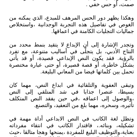
صمت، أو حس خفي .
وهكذا يظهر دور الحس المرهف للمبدع، الذي يمكنه من
الغوص في تفاصيل هذه التجربة الوجدانية ،واستخلاص
جماليات التجليات الكامنة في اعماقها.
وتجدر الإشارة إلى أن الإبداع لا يتقيد بنمط محدد من
النتاج الأدبي، بل يتجلّى في أساليب متنوعة، مع تفرد
بالرؤية. فقد يكون النص الإبداعي قصيدة، أو قد يأتي
بشكل خاطرة، أو قصة قصيرة، أو حتى عبارة مختصرة
تحمل بين كلماتها فيضا من المعاني البليغة.
وتبقى العفوية والتلقائية في ابداع النص، مهما كان
بسيطا، عنصرا جذابا في شد المتلقي إلى النص
،والوصول إلى اعماقه ،في حين يفقد النص المتكلف
تأثيره، وسحره، مهما بلغ من التعقيد، والتصنع.
وتظل لغة الكاتب في النص الابداعي أداة مهمة في
تشكيله، وبنائه.، فاقتدار الكاتب في انتقاء مفرداته
بعناية،والتوظيف البليغ للمفردة ،يمنحها وهجا متالقا ،حيث