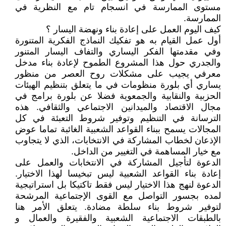
مستوى الممارسة في انسجام تام مع النظرية في
الممارسة.
كيف اليوم العمل على إعادة بناء ونهضة اليسار ؟
أول عمل القيام به هو تفكيك النماذج الفكرية المتنورة
وفي مقدمتها الفكر اليساري والتفاف اليسار المتنور
والجدري حول هذا المشروع الطموح لإعادة بناء مدخل
معرفي يجيب على مشكلات روح العصر من منظور
يساري أي بلورة منظومات في ما يتعلق بتنظيم الهيئات
الحزبية والنقابية والجمعوية فضلا عن بلورة برامج في
مجال الاقتصاد والميدانين الاجتماعي والثقافي. هذه
الترسانة في التنظيم وتوفير شروط التعبئة في كل
المجالات يسمح ببناء القواعد الشعبية الغائبة تماما عوض
الإذعان لخطاب المشاركة في الانتخابات، الذي لا يتجاوب
مع خيار المساهمة في التغيير من الداخل.
الدعوة لتأجيل المشاركة في الانتخابات والعمل على
إعادة بناء القواعد الشعبية ليس تبخيسا لهذا الاختيار.
الدعوة لنهج هذا الاختيار ليس فقط تاكتيكا بل استراتيجية
لمده بجسور التواصل مع القوى الإجتماعية المرشحة
لتوفير شروط بناء سلطة مضادة. يتعلق الأمر هنا
بالطبقات الاجتماعية الشعبية والفقيرة والعمال و