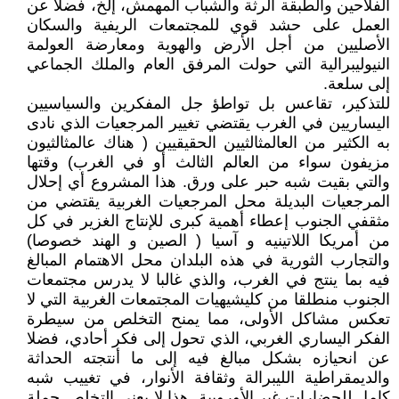
الفلاحين والطبقة الرثة والشباب المهمش، إلخ، فضلا عن
العمل على حشد قوي للمجتمعات الريفية والسكان
الأصليين من أجل الأرض والهوية ومعارضة العولمة
النيوليبرالية التي حولت المرفق العام والملك الجماعي
إلى سلعة.
للتذكير، تقاعس بل تواطؤ جل المفكرين والسياسيين
اليساريين في الغرب يقتضي تغيير المرجعيات الذي نادى
به الكثير من العالمثالثيين الحقيقيين ( هناك عالمثالثيون
مزيفون سواء من العالم الثالث أو في الغرب) وقتها
والتي بقيت شبه حبر على ورق. هذا المشروع أي إحلال
المرجعيات البديلة محل المرجعيات الغربية يقتضي من
مثقفي الجنوب إعطاء أهمية كبرى للإنتاج الغزير في كل
من أمريكا اللاتينيه و آسيا ( الصين و الهند خصوصا)
والتجارب الثورية في هذه البلدان محل الاهتمام المبالغ
فيه بما ينتج في الغرب، والذي غالبا لا يدرس مجتمعات
الجنوب منطلقا من كليشيهيات المجتمعات الغربية التي لا
تعكس مشاكل الأولى، مما يمنح التخلص من سيطرة
الفكر اليساري الغربي، الذي تحول إلى فكر أحادي، فضلا
عن انحيازه بشكل مبالغ فيه إلى ما أنتجته الحداثة
والديمقراطية الليبرالة وثقافة الأنوار، في تغييب شبه
كامل للحضارات غير الأوروبية. هذا لا يعني التخلص جملة