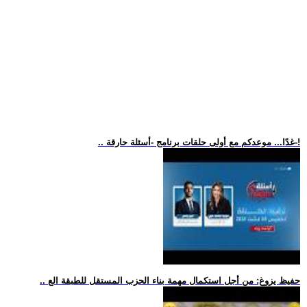
.. غدًا... موعدكم مع أولى حلقات برنامج -أسئلة حارقة-!
.. حفيظ يزوغ: من أجل استكمال مهمة بناء الحزب المستقل للطبقة الع