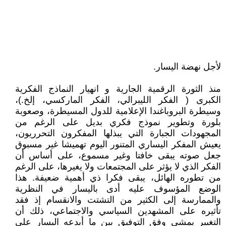
لأجل نهضة اليسار.
منذ الثورة الرقمية الجارية و انهيار النماذج الفكرية
الكبرى ( الفكر الليبرالي، الفكر الماركسي، إلخ.)،
وسيطرة البروباغندا الإعلامية للدول المسيطرة، وصعوبة
بلورة وتطوير نموذج فكري بديل على الرغم من
المجهودات الجبارة التي يبذلها المفكرون التحرريون،
يعيش المفكر اليساري المتنور اليوم تهميشا غير مسبوق
جعل صوته يبقى خافتا وغير مسموع، على أساس أن
الفكر الذي لا يؤثر على المجتمعات ولا يغيرها، على الرغم
من تطوره الهائل، يبقى فكرا ذي أهمية ضعيفة. هذا
الوضع المؤسوف عليه أدى باليسار في النظرية
والممارسة إلى الكثير من التشتت والانقسام إذ فقد
تأثيره على المشهدين السياسي والاجتماعي، ذلك أن
التغيير يمشي وفق التوفيق بين ما أبدعه اليسار على