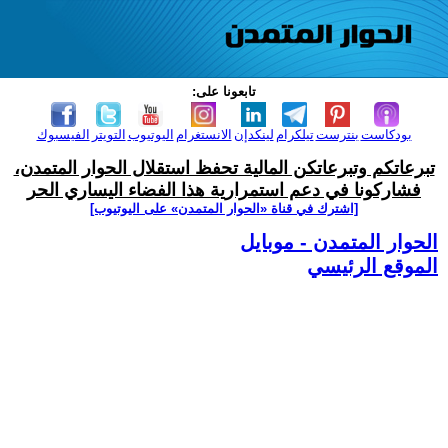
تابعونا على:
بودكاست
بنترست
تيلكرام
لينكدإن
الانستغرام
اليوتيوب
التويتر
الفيسبوك
تبرعاتكم وتبرعاتكن المالية تحفظ استقلال الحوار المتمدن،
فشاركونا في دعم استمرارية هذا الفضاء اليساري الحر
[اشترك في قناة ‫«الحوار المتمدن» على اليوتيوب]
الحوار المتمدن - موبايل
الموقع الرئيسي