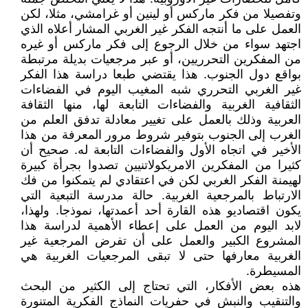
وتفصيلا من فكر ماركس أو لينين أو غرامشي، مثلا، لكن
العمل على ما أنتجه الفكر غير الغربي المشار أعلاه الذي
اجتهد سواء من خلال الرجوع إلى فكر ماركس أو غيره
من المفكرين التحرريين، أو عبر مرجعيات بديلة مرتبطة
بواقع دول الجنوب. هذا يقتضي طبعا دراسة هذا الفكر
غير الغربي التحرري شبه المغيب اليوم في الفضاءات
الثقافية الغربية والفضاءات التابعة لها، منها الثقافة
العربية وذلك بالعمل على تغيير معادلة تدفق العلم من
الغرب إلى الجنوب بتوفير شروط مرور المعرفة من هذا
الأخير في اتجاه الأول والفضاءات التابعة له. صحيح أن
كثيرا من المفكرين الامريكولاتنيين تصدوا بجرأة كبيرة
لهيمنة الفكر الغربي لكن في اعتقادي لم يتمكنوا من فك
الارتباط بالمرجعية الغربية. حالة مدرسة التبعية التي
يكون اقتصاديو هذه القارة أحد أعمدتها، نموذجا. ولهذا،
لابد اليوم من العمل على إعطاء الأهمية لدراسة هذا
المشروع الكبير والعمل على أن تفرض المرجعية غير
الغربية معارفها حتى لا تبقى المرجعيات الغربية هي
المسيطرة.
هذه بعض الأفكار، التي تحتاج إلى الكثير من البحث
والتنقيب والنبش في حفريات النماذج الفكرية المتنورة