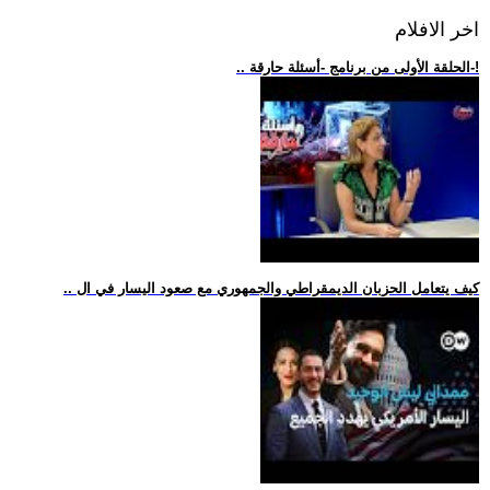
اخر الافلام
.. الحلقة الأولى من برنامج -أسئلة حارقة-!
.. كيف يتعامل الحزبان الديمقراطي والجمهوري مع صعود اليسار في ال