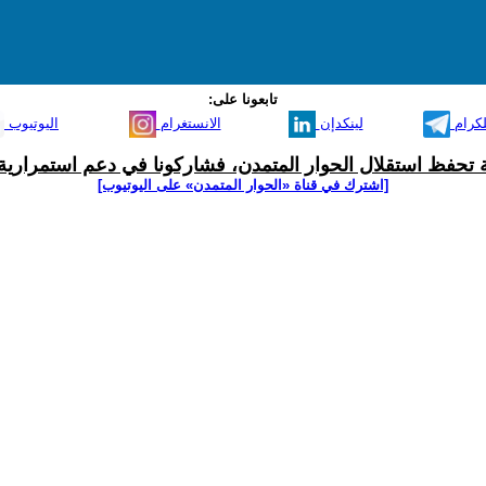
تابعونا على:
لكرام
لينكدإن
الانستغرام
اليوتيوب
ية تحفظ استقلال الحوار المتمدن، فشاركونا في دعم استمرارية 
[اشترك في قناة ‫«الحوار المتمدن» على اليوتيوب]