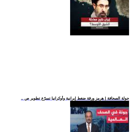
.. جولة الصحافة | هرمز ورقة ضغط إيرانية وأوكرانيا تسرّع تطوير ص