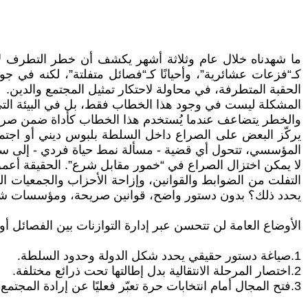
ما شهدناه خلال عام وثلاثة أشهر يكشف أن خطر التطرف لا ي
كـ“فزعات عشائرية”، وأحيانًا كـ“فصائل متفلتة”، لكنه في 
الحقبة المتطرفة، في محاولة لاحتكار تمثيل المجتمع والدين.
المشكلة ليست في وجود هذا الخطاب فقط، بل في البيئة التي تس
والخطر يتضاعف عندما يُستخدم هذا الخطاب كأداة ضمن صراع
يركّز البعض على الصراع داخل السلطة بلبوس ديني أو اجتما
المؤسسي، تتحول أي قضية - مسألة نمط حياة فردي - إلى سا
لا يمكن اختزال الصراع في “خمور مقابل شرع”. الحقيقة أعم
التفلت من الضوابط والقوانين، وإزاحة الأحزاب والجمعيات 
يحدد ذلك؟ بدون دستور واضح، قوانين صريحة، ومؤسسات شرعية 
الأوضاع العامة لن تتحسن عبر إدارة التوازنات بين الفصائل أ
1.صياغة دستور حقيقي يحدد شكل الدولة وحدود السلطة.
2.اختصار المرحلة الانتقالية بدل إطالتها تحت ذرائع مختلفة.
3.فتح المجال أمام انتخابات حرة تعبّر فعليًا عن إرادة المجتمع.