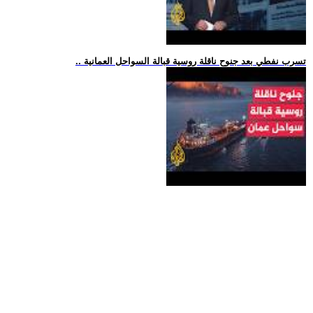
.. تسرب نفطي بعد جنوح ناقلة روسية قبالة السواحل العمانية