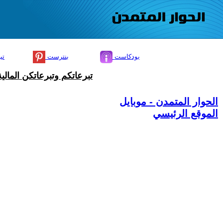
بودكاست
بنترست
تي
تبرعاتكم وتبرعاتكن المال
الحوار المتمدن - موبايل
الموقع الرئيسي