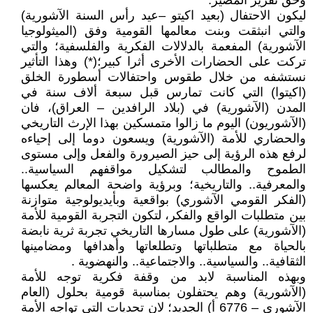
وحق تقرير المصير.
ليكون الاحتفال (بعيد اكيتو –عيد رأس السنة الآشورية)
والتي انبثقت وبنت معالمها القومية وفق (الميثولوجيا
الآشورية) المفعمة بالدلالات الفكرية والفلسفية؛ والتي
تركت على الحضارات الأخرى أثرا كبير؛(*) وهذا التأثير
نستشفه من خلال طقوس واحتفالات أسطورة الخلق
(اكيتوا) التي كانت تمارس قبل سبعة ألاف سنة في
المدن (الآشورية) في (بلاد الرافدين – العراق)، فان
(الآشوريون) اليوم ما زالوا متمسكين بهذا الإرث التاريخي
والحضاري للأمة (الآشورية) ويسعون دوما إلى إحياءه
لرفع هذه الرؤية إلى حيز الصيرورة والفعل وإلى مستوى
الطموح والمطالب لتشكيل مواقفهم السياسية..
والمعرفية.. والتاريخية؛ وبرؤية واضحة المعالم يعكسها
(الفكر القومي الآشوري) بواقعية وبأيديولوجية متوازنة
بين متطلبات الواقع والفكر، لتكون التجربة القومية للأمة
(الآشورية) على طول مسارها التاريخي تجربة ثرية نابضة
بالحياة مع متطلباتها وتطلعاتها وأهدافها ومضامينها
الثقافية.. والسياسية.. والاجتماعية.. والنهضوية .
وبهذه المناسبة لابد من وقفة فكرية توجه للأمة
(الآشورية) وهم يحتفلون بمناسبة قومية بحلول (العام
الآشوري – 6776 أ) الجديد؛ لان تحديات التي تواجه الأمة