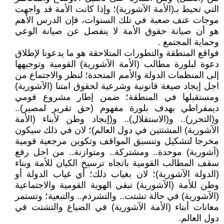
التي تحيط بـ(الأمة الآشورية)؛ وإذا كانت الأمة قد واجهت
موجات عنف صعبة في تلك السنوات، فإن الدرس الأهم
هو أن صيانة حقوق الأمة لا ينفصل عن صيانة الوعي
وحماية المجتمع .
فواقع المنطقة والتطورات المتلاحقة هو ما يدعونا لإطلاق
دعوة لبلورة مطالب (الأمة الآشورية) القومية وتوجيهها
إلى المنظمات الدولة والأمم المتحدة؛ لنظر والاجتماع من
اجل إيجاد صيغة قانونية وشرعية لحقوق امتنا (الآشورية)
ومستقبلها في المنطقة؛ ضمن إطار مشروع قومي
ديمقراطي بهدف بلورة مفهوم (حق تقرير لمصير)..
و(التحرر).. و(الاستقلال).. و(إيجاد وطن لأبناء (الأمة
الآشورية) المشتتين في دول العالم)؛ لان في ذلك سيكون
مخرجا لتشكيل وتنسيق المواقف وتكوين مرجعية قومية
(آشورية) موحدة.. ومشتركة.. ومتوازنة.. من اجل رفع
سقف المطالب القومية باتجاه ترسيخ الكيان للأمة وبناء
(الدولة الآشورية)؛ لان بغياب ذلك؛ أي غياب الدولة أو
وطن للأمة (الآشورية) تبقي الهوية القومية والاجتماعية
(الآشورية) في حالة تشتت.. والتشرذم.. والتبعية؛ وتستمر
معانات أبناء (الأمة الآشورية) في الضياع والتشتت في
دول العالم.