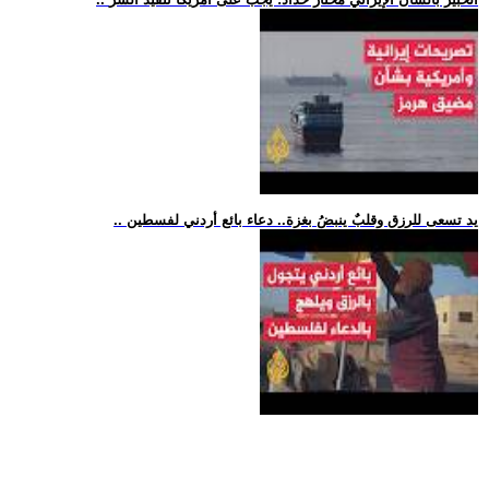
.. يد تسعى للرزق وقلبٌ ينبضُ بغزة.. دعاء بائع أردني لفسطين