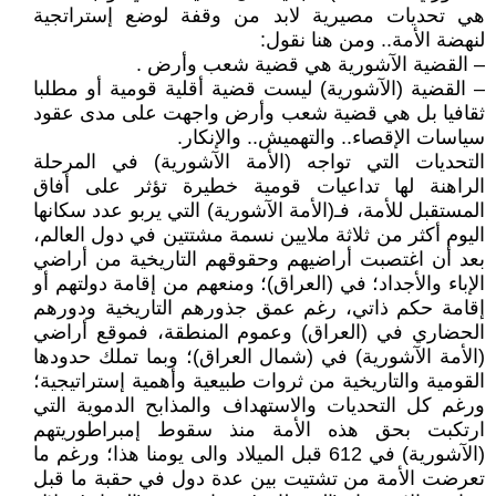
هي تحديات مصيرية لابد من وقفة لوضع إستراتجية
لنهضة الأمة.. ومن هنا نقول:
– القضية الآشورية هي قضية شعب وأرض .
– القضية (الآشورية) ليست قضية أقلية قومية أو مطلبا
ثقافيا بل هي قضية شعب وأرض واجهت على مدى عقود
سياسات الإقصاء.. والتهميش.. والإنكار.
التحديات التي تواجه (الأمة الآشورية) في المرحلة
الراهنة لها تداعيات قومية خطيرة تؤثر على أفاق
المستقبل للأمة، فـ(الأمة الآشورية) التي يربو عدد سكانها
اليوم أكثر من ثلاثة ملايين نسمة مشتتين في دول العالم،
بعد أن اغتصبت أراضيهم وحقوقهم التاريخية من أراضي
الإباء والأجداد؛ في (العراق)؛ ومنعهم من إقامة دولتهم أو
إقامة حكم ذاتي، رغم عمق جذورهم التاريخية ودورهم
الحضاري في (العراق) وعموم المنطقة، فموقع أراضي
(الأمة الآشورية) في (شمال العراق)؛ وبما تملك حدودها
القومية والتاريخية من ثروات طبيعية وأهمية إستراتيجية؛
ورغم كل التحديات والاستهداف والمذابح الدموية التي
ارتكبت بحق هذه الأمة منذ سقوط إمبراطوريتهم
(الآشورية) في 612 قبل الميلاد والى يومنا هذا؛ ورغم ما
تعرضت الأمة من تشتيت بين عدة دول في حقبة ما قبل