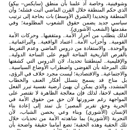
وشوفينية، وخاصة آذ علمنا بأن منطق (سايكس– بيكو)
الذي حكم المنطقة خلال القرن الماضي أثبت فشله؛ وأن
المنطقة وتحديدا (الشرق الأوسط) بات بحاجة إلى ترتيب
سياسي جديد يضمن حقوق الشعوب المظلومة؛ وفي
مقدمتها (الشعب الآشوري).
لذلك يتطلب من أحرار الأمة.. ومثقفيها.. وحركات الأمة
القومية.. وأحزاب الأمة.. اعتماد الواقعية.. والبراغماتية..
والوحدة.. والاستفادة من دروس الماضي وعدم التفريط
بالفرص التاريخية المتاحة اليوم على الساحة الدولية..
والإقليمية.. لمنطقتنا تحديدا، لان الدروس التي كشفتها
تلك المرحلة بأن الفوضى واضطراب الأوضاع السياسية..
والاجتماعية.. والاقتصادية؛ ليست مجرد خلاف في الرؤى،
بل مناخ قد يسمح بتسلل أفكار العنف والخطاب
المتشدد، والذي يمكن أن يهيئ أرضية نفسية تبرر الفعل
العنيف لاحقا، لذلك فإن معالجة الظاهرة لا تقتصر على
المواجهة رغم ضرورتها لان حق من حقوق الأمة في
الحرية وحق تقرير المصير؛ بل تمتد إلى إعادة بناء
الإنسان (الآشوري) وبناء وعي يحصن الشباب، لأن
التجربة (الآشورية) بما شاهدته الأمة من تحديات خلال
تلك الحقبة وهذه الحقبة؛ تضع أمامنا حقيقة واضحة بأن