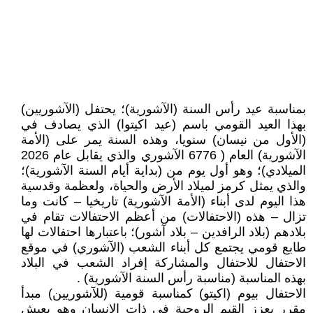
بمناسبة عيد رأس السنة (الآشورية)؛ يحتفل (الآشوريين)
بهذا العيد القومي باسم (عيد اكيتوا) الذي يصادف في
(الأول من نيسان) سنويا، وهذه السنة يمر على (الأمة
الآشورية) العام ( 6776 الآشوري والذي يقابل عام 2026
الميلادي)؛ وهو أول يوم من (بداية أيام السنة الآشورية)؛
والذي يمثل كرمز لميلاد الأرض والحياة، ولعظمة وقدسية
هذا اليوم لدى أبناء (الأمة الآشورية) تاريخيا – كانت وما
تزال – هذه (الاحتفالات) من أعظم الاحتفالات تقام في
بلادهم (بلاد الرافدين – بلاد آشور)؛ باعتبارها احتفالات لها
طابع قومي يجتمع كل أبناء الشعب (الآشوري) في موقع
الاحتفال للاحتفال والمشاركة إفراد الشعب في البلاد
بهذه المناسبة (مناسبة رأس السنة الآشورية) .
الاحتفال بيوم (اكيتو) كمناسبة قومية (للآشوريين) مبدأ
مقرر يعزز القيم الروحية في ذات الإنسان وهو يعيش