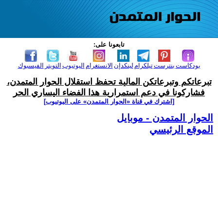
تابعونا على:
بودكاست
بنترست
تيلكرام
لينكدإن
الانستغرام
اليوتيوب
التويتر
الفيسبوك
تبرعاتكم وتبرعاتكن المالية تحفظ استقلال الحوار المتمدن،
فشاركونا في دعم استمرارية هذا الفضاء اليساري الحر
[اشترك في قناة ‫«الحوار المتمدن» على اليوتيوب]
الحوار المتمدن - موبايل
الموقع الرئيسي