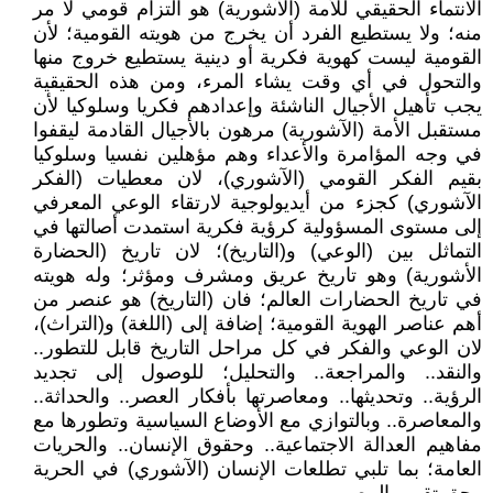
الانتماء الحقيقي للأمة (الآشورية) هو التزام قومي لا مر
منه؛ ولا يستطيع الفرد أن يخرج من هويته القومية؛ لأن
القومية ليست كهوية فكرية أو دينية يستطيع خروج منها
والتحول في أي وقت يشاء المرء، ومن هذه الحقيقية
يجب تأهيل الأجيال الناشئة وإعدادهم فكريا وسلوكيا لأن
مستقبل الأمة (الآشورية) مرهون بالأجيال القادمة ليقفوا
في وجه المؤامرة والأعداء وهم مؤهلين نفسيا وسلوكيا
بقيم الفكر القومي (الآشوري)، لان معطيات (الفكر
الآشوري) كجزء من أيديولوجية لارتقاء الوعي المعرفي
إلى مستوى المسؤولية كرؤية فكرية استمدت أصالتها في
التماثل بين (الوعي) و(التاريخ)؛ لان تاريخ (الحضارة
الأشورية) وهو تاريخ عريق ومشرف ومؤثر؛ وله هويته
في تاريخ الحضارات العالم؛ فان (التاريخ) هو عنصر من
أهم عناصر الهوية القومية؛ إضافة إلى (اللغة) و(التراث)،
لان الوعي والفكر في كل مراحل التاريخ قابل للتطور..
والنقد.. والمراجعة.. والتحليل؛ للوصول إلى تجديد
الرؤية.. وتحديثها.. ومعاصرتها بأفكار العصر.. والحداثة..
والمعاصرة.. وبالتوازي مع الأوضاع السياسية وتطورها مع
مفاهيم العدالة الاجتماعية.. وحقوق الإنسان.. والحريات
العامة؛ بما تلبي تطلعات الإنسان (الآشوري) في الحرية