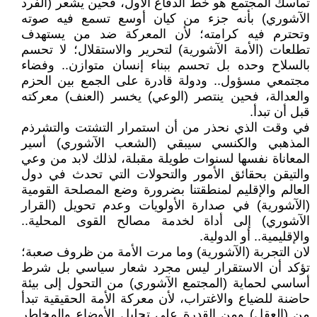
تماسك المجتمع هو خط الدفاع الأول، فحين يشعر (الفرد
الآشوري) بأنه جزء من كيان أوسع تسمع فيه صوته
وتحترم فيه كرامته؛ لأن المعركة ضد من يستهدف
تطلعات (الأمة الآشورية) لتحرير والاستقلال؛ لا تحسم
بالسلاح وحده بل تحسم ببناء إنسان متوازن.. وفضاء
مجتمعي مسؤول.. ودولة قادرة على الجمع بين الحزم
والعدالة، فحين ينتصر (الوعي) يخسر (العنف) معركته
قبل أن تبدأ.
في وقت الذي نحذر من أن استمرار التشتت والتشرذم
المذهبي والكنسي سيبقي (الشعب الآشوري) أسير
المعاناة نفسها لسنوات طويلة مقبلة، لذلك لابد من وعي
والتيقن بحقائق الأمور والتحولات التي تحدث في دول
العالم والإقليم لمنطقتنا بضرورة وضع المصلحة القومية
(الآشورية) في صدارة الأولويات وعدم تحويل (القرار
الآشوري) إلى أداة لخدمة مصالح القوى المحلية..
والإقليمية.. أو الدولية.
لان التجربة (الآشورية) وما مرت الأمة من ظروف صعبة؛
تؤكد أن الاستقرار ليس مجرد شعار سياسي بل شرط
أساسي لحماية (المجتمع الآشوري) من التحول إلى بيئة
حاضنة للضياع والاغتراب، لأن معركة الأمة الحقيقية تبدأ
من (العقل) ومن القدرة على تحليل الأوضاع والمخاطر