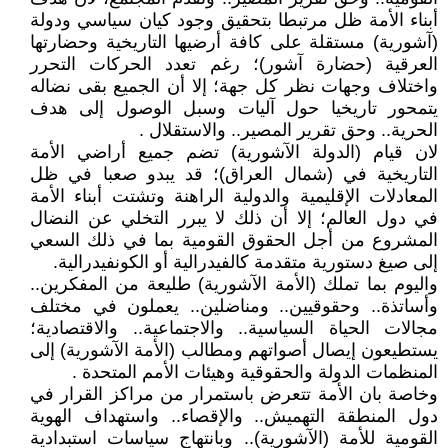
أبناء الأمة ظل مرتبطا بتحقيق وجود كيان سياسي ودولة
(آشورية) مستقلة على كافة أرضيها التاريخية وحضارتها
العرقية (حضارة آشور)؛ رغم تعدد الحركات التحرر
واختلاف وجهات نظر كل جهة؛ إلا أن الجميع بقى نضاله
يتمحور تاريخيا حول آليات وسبل الوصول إلى هدف
الحرية.. وحق تقرير المصير.. والاستقلال .
لان قيام (الدولة الآشورية) تضم جميع أراضي الأمة
التاريخية في (شمال العراق)؛ قد يبدو صعبا في ظل
المعادلات الإقليمية والدولية الراهنة وتشتت أبناء الأمة
في دول العالم؛ إلا أن ذلك لا يبرر التخلي عن النضال
المشروع من أجل الحقوق القومية بما في ذلك السعي
إلى صيغ دستورية متقدمة كالفيدرالية أو الكونفيدرالية.
واليوم بما تملك (الأمة الآشورية) طليعة من المفكرين..
وأساتذة.. وحقوقيين.. ومناضلين.. يعملون في مختلف
مجالات الحياة السياسية.. والاجتماعية.. والاقتصادية؛
يستطيعون إيصال أصواتهم ومطالب (الأمة الآشورية) إلى
المنظمات الدولة والحقوقية وهيئات الأمم المتحدة .
وخاصة بان الأمة تتعرض باستمرار من مراكز القرار في
دول المنطقة التهميش.. والإقصاء.. واستهداف الهوية
القومية للأمة (الآشورية).. وبانتهاج سياسات استبدادية