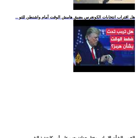
.. هل اقتراب انتخابات الكونغرس يضيق هامش الوقت أمام واشنطن للتو
.. الخبير بالشأن الإيراني مختار حداد: يجب على أمريكا تنفيذ الشر