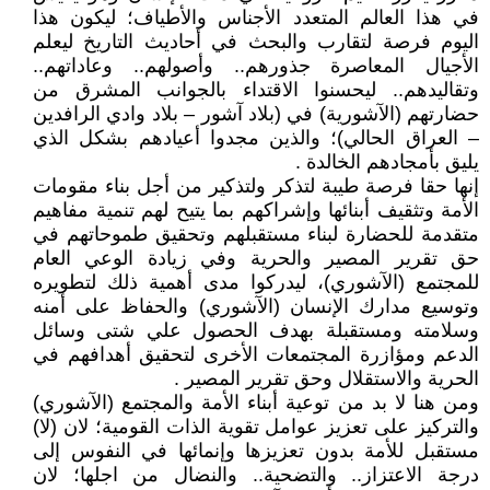
في هذا العالم المتعدد الأجناس والأطياف؛ ليكون هذا
اليوم فرصة لتقارب والبحث في أحاديث التاريخ ليعلم
الأجيال المعاصرة جذورهم.. وأصولهم.. وعاداتهم..
وتقاليدهم.. ليحسنوا الاقتداء بالجوانب المشرق من
حضارتهم (الآشورية) في (بلاد آشور – بلاد وادي الرافدين
– العراق الحالي)؛ والذين مجدوا أعيادهم بشكل الذي
يليق بأمجادهم الخالدة .
إنها حقا فرصة طيبة لتذكر ولتذكير من أجل بناء مقومات
الأمة وتثقيف أبنائها وإشراكهم بما يتيح لهم تنمية مفاهيم
متقدمة للحضارة لبناء مستقبلهم وتحقيق طموحاتهم في
حق تقرير المصير والحرية وفي زيادة الوعي العام
للمجتمع (الآشوري)، ليدركوا مدى أهمية ذلك لتطويره
وتوسيع مدارك الإنسان (الآشوري) والحفاظ على أمنه
وسلامته ومستقبلة بهدف الحصول علي شتى وسائل
الدعم ومؤازرة المجتمعات الأخرى لتحقيق أهدافهم في
الحرية والاستقلال وحق تقرير المصير .
ومن هنا لا بد من توعية أبناء الأمة والمجتمع (الآشوري)
والتركيز على تعزيز عوامل تقوية الذات القومية؛ لان (لا)
مستقبل للأمة بدون تعزيزها وإنمائها في النفوس إلى
درجة الاعتزاز.. والتضحية.. والنضال من اجلها؛ لان