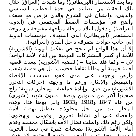
وما بعد الاستعمار (البريطاني)؛ وما شهدت (العراق) خلال
تلك الحقبة من تصاعد في حدة الخطاب السياسي
والديني، واحتقان في الشارع والذي تزامن مع ضعف
واضح في مؤسسات الضبط المجتمعي في (الدولة
العراقية) و دخول البلاد مرحلة مواجهة مفتوحة مع موجة
المستعمر (البريطاني) الذي استهدف مؤسسات الدولة
إلى جانب حوادث متفرقة داخل المدن (العراقية).
إلا أن هذا الواقع لم ينجح في تفكيك الهوية (الآشورية)
للأمة أو كسر المشتركات القومية بين أبناء الأمة الواحد؛
لان – وكما قلنا سابقا – (القضية الآشورية) ليست قضية
أقلية قومية أو مطلبا ثقافيا فحسب؛ بل هي قضية شعب
وأرض واجهت على مدى عقود سياسات الإقصاء
والتهميش والإنكار، ورغم ما واجهته (حركات التحرر
الآشورية) من قمع.. وإبادة جماعية.. ومجازر دموية؛ راح
ضحيتها أكثر من مليونين ونصف مليون شهيد (آشوري)
من عام 1847 و1918 و1933 والى يومنا هذا، وهذه
المجاز أتت من اجل محاولات تعطيل نهضة الأمة
والقضاء على أي نشاط تحرري.. وقومي.. ونهضوي؛
ولكن رغم ذلك واصلت نضال الأمة بأشكال مختلفة وقدم
أبناء (الأمة الآشورية) تضحيات كبيرة في سبيل الحرية
القومية.. وحق تقرير المصير.. وتقدم المجتمع، لان هدف