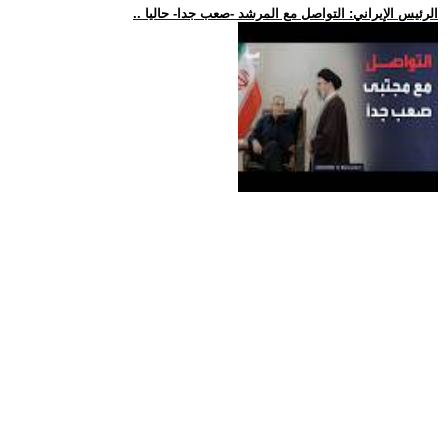
.. الرئيس الإيراني: التواصل مع المرشد -صعب جدا- حاليا