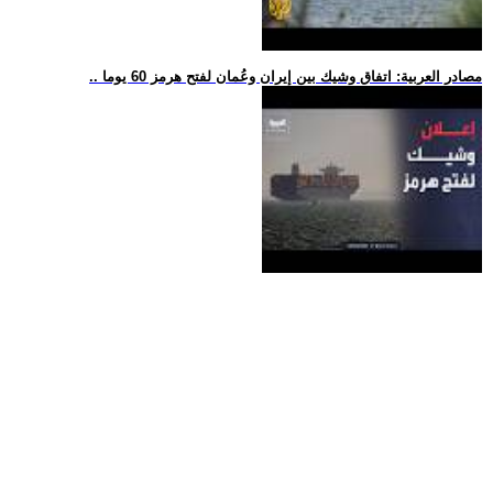
.. مصادر العربية: اتفاق وشيك بين إيران وعُمان لفتح هرمز 60 يوما