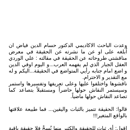
وعدت الباحث الاكاديمي الدكتور حسام الدين فياض ان
اُبلغه على او عن ما نشرته عن الحقيقة في معرض
مناقشتي طروحاته عن الحقيقة في مقالته : علي الوردي
العقل الجبار الذي لم يفهمه العرب...و اليوم اوفي الدين
و اضع امام جنابه رأيي المتواضع في الحقيقة...اليكم و له
مع التقدير و الاحترام.
ناقشوها واختلفوا عليها وعلى تعريفها وتفسيرها واستمر
وسيستمر النقاش حولها حاضراً ومستقبلاً بتصاعد كما
تصاعد النقاش حولها ماضياً.
قالوا: الحقيقة تتميز بالثبات واليقين... فما طبيعة علاقتها
بالواقع المتغير!!!
اقول: أي ثبات للحقيقة والكثير منها نُسِخْ فلا حقيقة باقية