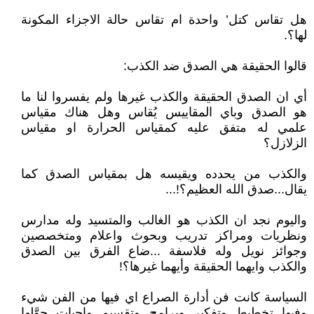
هل تقاس كتل’ واحدة ام تقاس حالة الاجزاء المكونة
لها؟.
قالوا الحقيقة هي الصدق ضد الكذب:
أي ان الصدق الحقيقة والكذب غيرها ولم يفسروا لنا ما
هو الصدق وباي المقاييس يُقاس وهل هناك مقياس
علمي له متفق عليه كمقياس الحرارة او مقياس
الزلازل؟
والكذب من يحدده ويقيسه هل بمقياس الصدق كما
يقال...صدق الله العظيم؟!...
واليوم نجد ان الكذب هو الغالب والمتسيد وله مدارس
ونظريات ومراكز تدريب وبحوث واعلام ومتخصصين
وجوائز نويل وله فلاسفة ...ضاع الفرق بين الصدق
والكذب وايهما الحقيقة وأيهما غيرها؟!
السياسة كانت فن أدارة الصراع اي فيها من الفن شيء
وفيها تخطيط وتفكير وبرامج وتقسيم واجبات حوَّلها