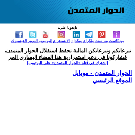
تابعونا على:
بودكاست
بنترست
تيلكرام
لينكدإن
الانستغرام
اليوتيوب
التويتر
الفيسبوك
تبرعاتكم وتبرعاتكن المالية تحفظ استقلال الحوار المتمدن،
فشاركونا في دعم استمرارية هذا الفضاء اليساري الحر
[اشترك في قناة ‫«الحوار المتمدن» على اليوتيوب]
الحوار المتمدن - موبايل
الموقع الرئيسي