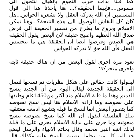
كما قلنا بدأت حرب النجوم بالخيال لتتحول الى
ملموس....فإيهما الحقيقة؟... هنا يأخذنا هذا الى قول
المسلمين ان الله يدركه العقل ولا تشعره الحواس...هل
كان كل النقاش للوصول الى هذه النتيجة؟...وهنا تمكن
الاسلام وبروح ما يطرح من تفسير الحقيقة الى فرض
صدق الله العظيم واصبح حقيقة لان البعض يقول الحقيقة
هي الصدق وفرضوا ايضا ان الحقيقة هي ما يتحسس
العقل فأن الله حق لا تدركه الحواس
نعود مرة اخرى لقول البعض من ان هناك حقيقة ثابته
واخرى متحركة:
ليقولوا كانت حقائق على شكل نظريات تم نسخها لنصل
الى الحقيقة الجديدة ليقال اليوم من أن الجديد ينسخ
القديم وهذا ما قالة الاسلام منذ اكثر من1450عام وطبقها
على نصوصه وما اراده الاسلام هنا ليس نسخ نصوصه
كما يتصور البعض انما لنسخ ما قبلة بتشبيع ادمغة معتنقيه
بتلك الفلسفة ليقول ان الله كما نسخ نصوصه ينسخ
مبعوثيه وما جرى على بداية الاسلام يجري على ما قبلة
لذلك انتبه النبي محمد وقال بخاتم الانبياء والرسل ليضع
حد الى كل من يحاول تطبيق النسخ عليه وكذلك قال