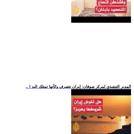
.. المدير التنفيذي لمركز صوفان: إيران تتصرف وكأنها تمتلك اليد ا