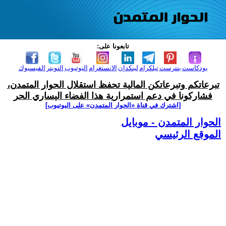
تابعونا على:
بودكاست
بنترست
تيلكرام
لينكدإن
الانستغرام
اليوتيوب
التويتر
الفيسبوك
تبرعاتكم وتبرعاتكن المالية تحفظ استقلال الحوار المتمدن،
فشاركونا في دعم استمرارية هذا الفضاء اليساري الحر
[اشترك في قناة ‫«الحوار المتمدن» على اليوتيوب]
الحوار المتمدن - موبايل
الموقع الرئيسي