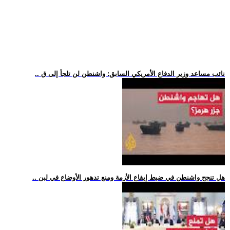
.. نائب مساعد وزير الدفاع الأمريكي السابق: واشنطن لن تلجأ إلى ق
.. هل تنجح واشنطن في ضبط إيقاع الأزمة ومنع تدهور الأوضاع في لبن