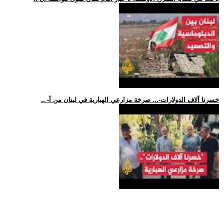
.. -خسرنا آلاف الدولارات-... صرخة مزارعي الهبارية في لبنان من آ