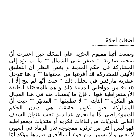
أضغاث أحلامْ ..
"""""""""""""""""""""""
وضعت أثينا مفهوم الحرّية على المحّك حين اعتبرت أنّ
نتيجته صفرية "" صفر على الشمال "" ما لم تؤد إلى
المشاركة في حكم المدينة و بغض النظر أن التطبيق
الأثيني للمشاركة قد أفرغها من محتواها "" و هنا تتدخل
عبقرية ماركس في تحليل ذلك " حيث أنّها لم تتح إلّا ل
١٥ % من مواطني المدينة ذلك و هم بالمحصّلة الطبقة
الأرستقراطية فيها .. فإنّ ما يُستفاد منه في هذا المجال
هو الفكرة "" الثابتة "" لا تطبيقها "" المتغيّر "" حيث أنّ
المشاركة حين تكون حقيقية هي ديدن الحكم
الديموقراطي أمّا ما يجري عدا ذلك تحت عنوان السقف
العالي للحريّات من لقاءات فكرية أو منتديات ديمقراطية
فهو ليس أكثر من ثرثرة ممجوجة تذر الرماد في العيون
لا تغني و لا تسمن من جوع أو بالأحرى ضررها مؤكد أمّا