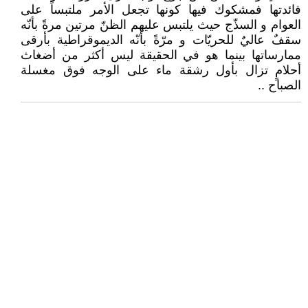
فائدتها فمشكوك فيها كونها تجعل الأمر ملتبساً على
العوام و السذّج حيث يلتبس عليهم الظنّ مرتين مرةً بأنّه
سقفٌ عاليٌ للحريّات و مرّةً بأنّه الديموقراطية بأرقى
ممارساتها بينما هو في الحقيقة ليس أكثر من أضغاث
أحلامٍ تزال بأول رشقة ماء على الوجه فوق مغسلة
الصباح ..