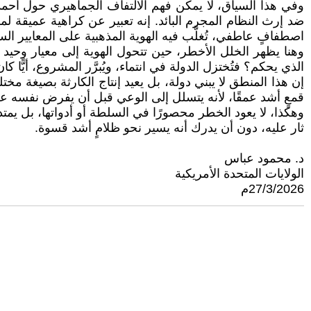
وفي هذا السياق، لا يمكن فهم الالتفاف الجماهيري حول أحمد 
ضد إرث النظام المجرم البائد. إنه تعبير عن كراهية عميقة لمرحلة
اصطفافٍ عاطفي، تُغلَّب فيه الهوية المذهبية على المعايير السي
وهنا يظهر الخلل الأخطر، حين تتحول الهوية إلى معيار وحيد 
الذي يحكم؟ فتُختزل الدولة في انتماء، ويُبرَّر المشروع، أيًّا كا
إن هذا المنطق لا يبني دولة، بل يعيد إنتاج الكارثة بصيغة مختلفة
قمعٍ أشد عمقًا، لأنه يتسلل إلى الوعي قبل أن يفرض نفسه عل
وهكذا، لا يعود الخطر محصورًا في السلطة أو أدواتها، بل يمتد إ
ثار عليه، دون أن يدرك أنه يسير نحو ظلامٍ أشد قسوة.
د. محمود عباس
الولايات المتحدة الأمريكية
27/3/2026م