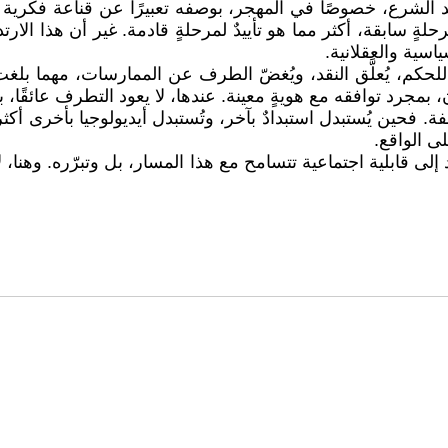
الشرع، خصوصًا في المهجر، بوصفه تعبيرًا عن قناعة فكرية أو
ٍ سابقة، أكثر مما هو تأييدٌ لمرحلةٍ قادمة. غير أن هذا الارتدا
اسية والعقلانية.
للحكم، يُعلَّق النقد، ويُغضّ الطرف عن الممارسات، مهما بلغ
ن، بمجرد توافقه مع هويةٍ معينة. عندها، لا يعود التطرف عائقًا، بل 
. فحين يُستبدل استبدادٌ بآخر، وتُستبدل أيديولوجيا بأخرى أكثر انغ
ى الواقع.
لى قابلية اجتماعية تتسامح مع هذا المسار، بل وتبرّره. وهنا، ل