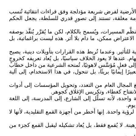
ون الأرضية لفرض شريعة مؤدلجة وفق قراءات انتقائية تُنسب
مومة مغلقة، تستند إلى تصورٍ قدري للسلطة، يجعل الحكم
لمسيرات، ويُسمح بالكلام، لكن ما يُقرَّر يُنفَّذ بوصفه
 الاعتراض ممكن، ما دام بلا أثر. هذه ليست براغماتية، بل
ة للتأثير. وعندما تُربط هذه القرارات بتأويلات دينية، يصبح
. عندها لا يعود الخلاف سياسيًا، بل يُعاد تعريفه كخروجٍ
لى فعلٍ مُؤسَّس لاهوتيًا، تُمنحه الشرعية من داخل خطاب
ًا إيمانيًا بريئًا، بل تتحول، في هذا الاستخدام، إلى آلية
فريغ المجال العام من التعدد، وتحويل المؤسسات إلى أدوات
الانفتاح كغطاء، وتكريس الإغلاق كجوهر.
ة واحدة، لأنه تسلّل إلى الشارع، إلى المدرسة، إلى اللغة
يوم.
 واحدة. إنها أخطر من أجهزة القمع التقليدية، لأنها لا
ة. لا يُقمع فقط، بل يُعاد تشكيله ليقبل القمع كجزء من