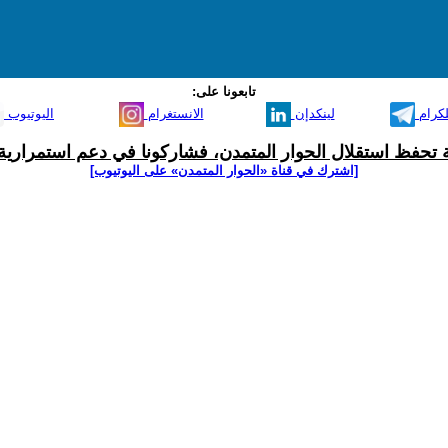
تابعونا على:
لكرام
لينكدإن
الانستغرام
اليوتيوب
ية تحفظ استقلال الحوار المتمدن، فشاركونا في دعم استمرارية 
[اشترك في قناة ‫«الحوار المتمدن» على اليوتيوب]