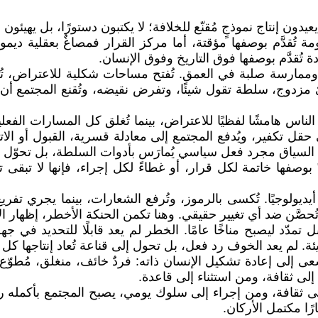
دون إنتاج نموذجٍ مُقنّع للخلافة؛ لا يكتبون دستورًا، بل يهيئ
ة تُقدَّم بوصفها مؤقتة، أما مركز القرار فمصاغٌ بعقلية دي
ادة تُقدَّم بوصفها فوق التاريخ وفوق الإنسان.
رسة صلبة في العمق. تُفتح مساحات شكلية للاعتراض، تُنظَّم ا
عيٌ مزدوج، سلطة تقول شيئًا، وتفرض نقيضه، وتُقنع المجتمع أن
 الناس هامشًا لفظيًا للاعتراض، بينما تُغلق كل المسارات الفعلي
 تكفير، ويُدفع المجتمع إلى معادلة قسرية، القبول أو الاتهام
ا السياق مجرد فعل سياسي يُمارَس بأدوات السلطة، بل تحوّل إ
صفها خاتمة لكل قرار، أو غطاءً لكل إجراء، فإنها لا تبقى تعبير
 أيديولوجيًا. تُكسى بالرموز، وتُرفع الشعارات، بينما يجري ت
 تُحصَّن ضد أي تغيير حقيقي. وهنا تكمن الحنكة الأخطر، إظهار 
مدّد ليصبح مناخًا عامًا. الخطر لم يعد قابلًا للتحديد في جه
بيئة. لم يعد الخوف رد فعل، بل تحول إلى قناعة تُعاد إنتاجها كل 
 إعادة تشكيل الإنسان ذاته: فردٌ خائف، منغلق، مُطوّع لرؤية
لى ثقافة، ومن استثناء إلى قاعدة.
ثقافة، ومن إجراء إلى سلوك يومي، يصبح المجتمع بأكمله رهين
رًا مكتمل الأركان.