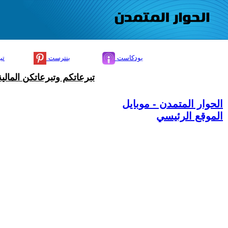
بودكاست
بنترست
تي
تبرعاتكم وتبرعاتكن المال
الحوار المتمدن - موبايل
الموقع الرئيسي