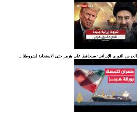
.. الحرس الثوري الإيراني: سنحافظ على هرمز حتى الاستجابة لشروطنا