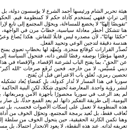
هيئة تحرير الشام ورئيسها أحمد الشرع لا يؤسسون دولة، بل يعي
إلى تراثٍ فقهي يُستخدم كأداة حكم لا كمنظومة قيم. الحكوم
“تفويضًا إلهيًا” لا يخضع للمساءلة، ويحوّل المجتمع إلى تابعٍ لإر
هنا تتشكل أخطر معادلة سياسية، خطابٌ مرن في الواجهة، ومما
“حكمًا نهائيًا”، لأن مصدره ليس قابلًا للنقاش. هكذا يُصاغ و
هندسة دقيقة لتدجين الوعي وتحييد الفعل.
تُصدَّر القرارات كوقائع منجزة، ويُمهَّد لها بخطابٍ تعبوي يمنح
رفضها مؤطرًا بوصفه رفضًا للنص ذاته، فتتحول السياسة إلى حقل
عن “الحق”، بما يفتح الباب لشرعنة الإقصاء. والإقصاء في هذ
ديني مُسيَّس، لا من خارجه. فحين تُرفَع صرخات “الله أكبر” بو
تحصين رمزي، تُغلق باب الاعتراض قبل أن يُفتح.
سوريا في هذا المسار لا تُدار كدولة، بل كفضاءٍ يُعاد تشكيله
لنشر رؤية واحدة. المعارضة تُحتوى شكلًا، لكن البنية الحاكمة
لم يعد الرعب في سوريا محصورًا بأجهزة الأمن ومربعاتها، بل ت
اليومية، إلى طريقة التفكير ذاتها. لم يعد القمع حدثًا، بل صار 
هذه المنظومة لا تعمل على إسكات الأصوات فحسب، بل تسعى إلى
تُعاقب فقط، بل تُعيد برمجة المجتمع، وتحوّل الخوف من أداة إ
وهنا تكمن الكارثة الحقيقية، حين يتحول الخوف من سلطة إلى 
تعريفه لذاته. عند هذه النقطة، لا يعود الانحدار احتمالًا، بل مسا