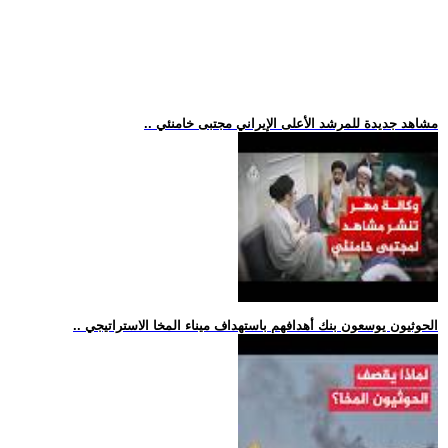
.. مشاهد جديدة للمرشد الأعلى الإيراني مجتبى خامنئي
.. الحوثيون يوسعون بنك أهدافهم باستهداف ميناء المخا الاستراتيجي