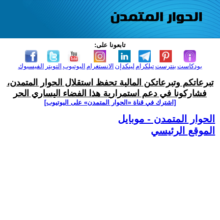
تابعونا على:
بودكاست
بنترست
تيلكرام
لينكدإن
الانستغرام
اليوتيوب
التويتر
الفيسبوك
تبرعاتكم وتبرعاتكن المالية تحفظ استقلال الحوار المتمدن،
فشاركونا في دعم استمرارية هذا الفضاء اليساري الحر
[اشترك في قناة ‫«الحوار المتمدن» على اليوتيوب]
الحوار المتمدن - موبايل
الموقع الرئيسي