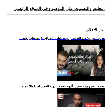
التعليق والتصويت على الموضوع في الموقع الرئيسي
اخر الافلام
.. مهدي لعريبي: من السينما إلى -مافيا-... الجزائر تقبض على زعيم
.. محمد علام وهيثم سعيد: ألبوم محمد عدوية الجديد استكمالا لنجاح