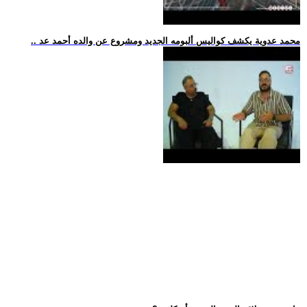
.. محمد عدوية يكشف كواليس ألبومه الجديد ومشروع عن والده أحمد عد