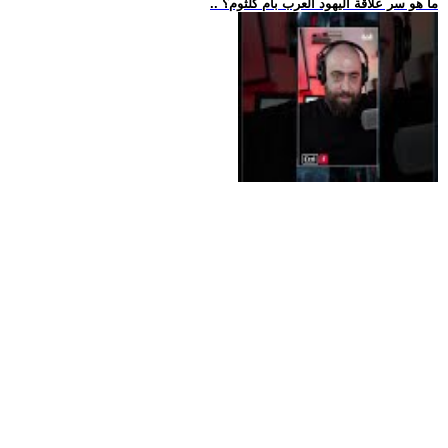
.. ما هو سر علاقة اليهود العرب بأم كلثوم؟