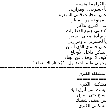
والكرامة المنسية
يا حسرتى .. ومرارتى
على سحابات قلبى المهدرة
الممنوعة من المطر
فى الأدراج تذاكر
تُدخلنى جميع القطارات
ولم أذق معنى السفر
يا لحسرتى .. ومرارتى
على جسدى الذى أدمن
السكن داخل الأوجاع
كيف لا أتوقف عن الغِناء
وحولى ملصقات تقول : " يُحظر الاستماع "
========================================
المشكلة الكبرى
===========
مشكلتى الكبرى
ليست أننى أتوق اليك
أسبح حتى الغرق
بين ضفتى شفتيك
مشكلتى الكبرى