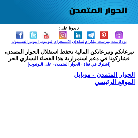
تابعونا على:
بودكاست
بنترست
تيلكرام
لينكدإن
الانستغرام
اليوتيوب
التويتر
الفيسبوك
تبرعاتكم وتبرعاتكن المالية تحفظ استقلال الحوار المتمدن،
فشاركونا في دعم استمرارية هذا الفضاء اليساري الحر
[اشترك في قناة ‫«الحوار المتمدن» على اليوتيوب]
الحوار المتمدن - موبايل
الموقع الرئيسي