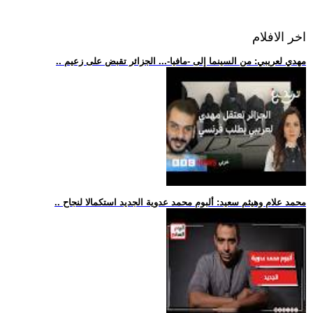
اخر الافلام
.. مهدي لعريبي: من السينما إلى -مافيا-... الجزائر تقبض على زعيم
.. محمد علام وهيثم سعيد: ألبوم محمد عدوية الجديد استكمالا لنجاح