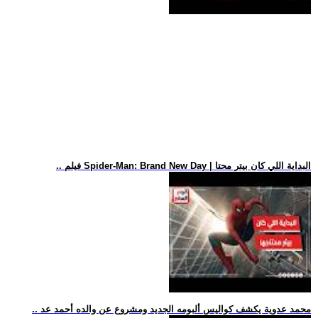
.. فيلم Spider-Man: Brand New Day | البداية اللي كان بيتر محتا
.. محمد عدوية يكشف كواليس ألبومه الجديد ومشروع عن والده أحمد عد