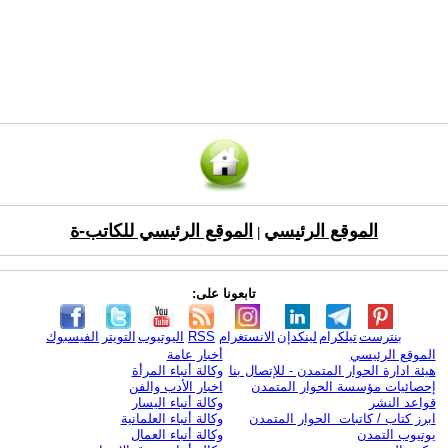
الموقع الرئيسي
الموقع الرئيسي للكاتب-ة
|
تابعونا على:
بنترست
تيلكرام
لينكدإن
الانستغرام
RSS
اليوتيوب
التويتر
الفيسبوك
الموقع الرئيسي
أخبار عامة
هيئة ادارة الحوار المتمدن - للإتصال بنا
وكالة أنباء المرأة
إحصائيات مؤسسة الحوار المتمدن
اخبار الأدب والفن
قواعد النشر
وكالة أنباء اليسار
ابرز كتاب / كاتبات الحوار المتمدن
وكالة أنباء العلمانية
يوتيوب التمدن
وكالة أنباء العمال