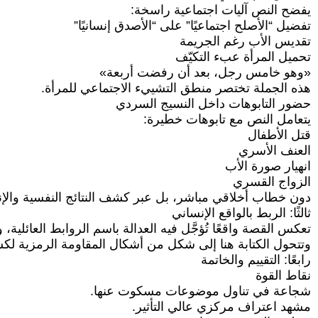
يفضح النص آليات اجتماعية راسخة:
تفضيل “الأصلح اجتماعيًا” على “الأصدق إنسانيًا”
تقديس الأب رغم الجريمة
تحميل المرأة عبء التكيّف
«وهو خامس رجل، بعد أن رفضت أربعة»
هذه الجملة تختصر منطق التشييء الاجتماعي للمرأة.
حضور التابوهات داخل النسيج السردي
يتعامل النص مع تابوهات خطيرة:
قتل الأطفال
العنف الأسري
انهيار صورة الأب
الزواج القسري
دون خطاب أخلاقي مباشر، بل عبر كشف النتائج النفسية والإنس
ثالثًا: الربط بالواقع الإنساني
تعكس القصة واقعًا تُؤجَّل فيه العدالة باسم الروابط العائلي
وتتحول الكتابة هنا إلى شكل من أشكال المقاومة الرمزية لكشف
رابعًا: التقييم والخاتمة
نقاط القوة
شجاعة في تناول موضوعات مسكوت عنها.
مشهد اعتراف مركزي عالي التأثير.