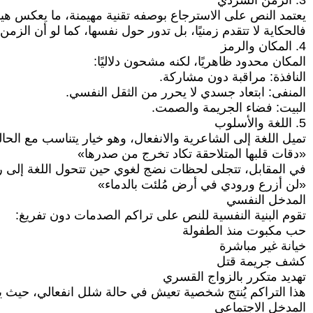
3. الزمن السردي
يعتمد النص على الاسترجاع بوصفه تقنية مهيمنة، ما يعكس هي
فالحكاية لا تتقدم زمنيًا، بل تدور حول نفسها، كما لو أن الز
4. المكان والرمز
المكان محدود ظاهريًا، لكنه مشحون دلاليًا:
النافذة: مراقبة دون مشاركة.
المنفى: ابتعاد جسدي لا يحرر من الثقل النفسي.
البيت: فضاء الجريمة والصمت.
5. اللغة والأسلوب
تميل اللغة إلى الشاعرية والانفعال، وهو خيار يتناسب مع الحال
«دقات قلبها المتلاحقة تكاد تخرج من صدرها»
في المقابل، تتجلى لحظات نضج لغوي حين تتحول اللغة إلى 
«لن أزرع ورودي في أرض مُلئت بالدماء»
المدخل النفسي
تقوم البنية النفسية للنص على تراكم الصدمات دون تفريغ:
حب مكبوت منذ الطفولة
خيانة غير مباشرة
كشف جريمة قتل
تهديد متكرر بالزواج القسري
هذا التراكم يُنتج شخصية تعيش في حالة شلل انفعالي، حيث 
المدخل الاجتماعي