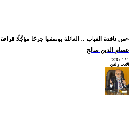
«من نافذة الغياب .. العائلة بوصفها جرحًا مؤجَّلًا قراءة تحليلية–تأويلية في قصة وفاء عبد الحفيظ»
عصام الدين صالح
2026 / 4 / 1
الادب والفن