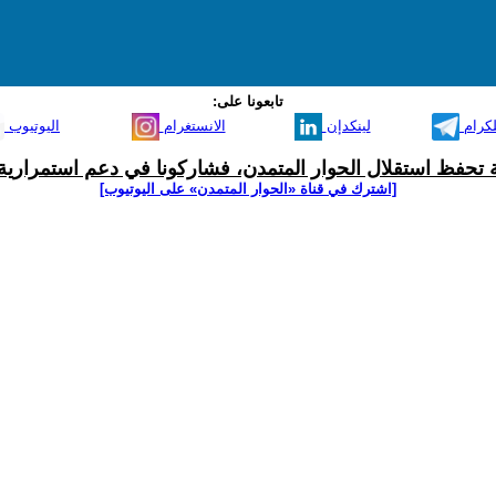
تابعونا على:
لكرام
لينكدإن
الانستغرام
اليوتيوب
ية تحفظ استقلال الحوار المتمدن، فشاركونا في دعم استمرارية 
[اشترك في قناة ‫«الحوار المتمدن» على اليوتيوب]