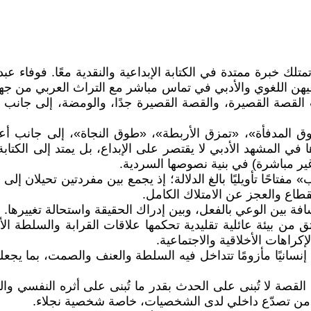
من منجز سردي لكاتبة تمتلك خبرة ممتدة في الكتابة الإبداعية والنقدية معً
وعيهن اللغوي والأدبي في تماس مباشر مع التراث العربي من ج
ة القصيرة، والقصة القصيرة جدًا، والومضة، إلى جانب الشعر
 المدفأة»، «تمزق الأربطة»، «طوق النجاة»، إلى جانب أع
 المشهد الأدبي لا يقتصر على الإبداع، بل يمتد إلى الكتابة 
غير مباشرة) في بنية نصوصها السردية.
فتاحًا تأويليًا بالغ الدلالة؛ إذ يجمع بين مفردتين تحيلان إلى 
انقطاع والعجز عن الامتلاك الكامل.
سافة بين الوعي بالفعل، وبين إدراك الحقيقة واستحالة تغييرها.
 من بيئة عائلية تقليدية تحكمها علاقات القرابة والسلطة ال
كراهات الأخلاقية والاجتماعية.
سانيًا مأزومًا تتداخل فيه السلطة والعنف والصمت، بما يجعلها
سية مفادها أن القصة لا تُبنى على الحدث بقدر ما تُبنى على أثره ال
اف من تصدّع داخلي لدى الشخصيات، خاصة شخصية نجلاء.