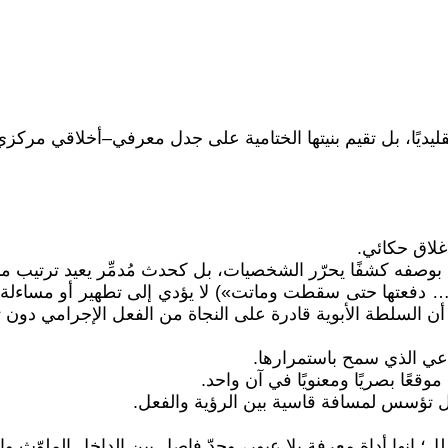
ا تقليديًا، بل تقيم بنيتها الختامية على جدل معرفي–أخلاقي مركزي
إغلاق حكائي.
تي بوصفه كشفًا يحرّر الشخصيات، بل كحدث مُدمِّر يعيد ترتيب 
ى… دفعتها حتى سقطت وماتت») لا يؤدي إلى تطهير أو مساءلة،
 أن السلطة الأبوية قادرة على النجاة من الفعل الإجرامي دون 
ماعي الذي سمح باستمرارها.
موقعًا بصريًا ومعنويًا في آن واحد.
ل تؤسس لمسافة قاسية بين الرؤية والفعل.
شلل؛ إنها أداة معرفة بلا عبور، وحدّ فاصل بين الداخل الملوّث و