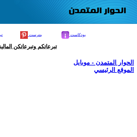
بودكاست
بنترست
تي
تبرعاتكم وتبرعاتكن المال
الحوار المتمدن - موبايل
الموقع الرئيسي