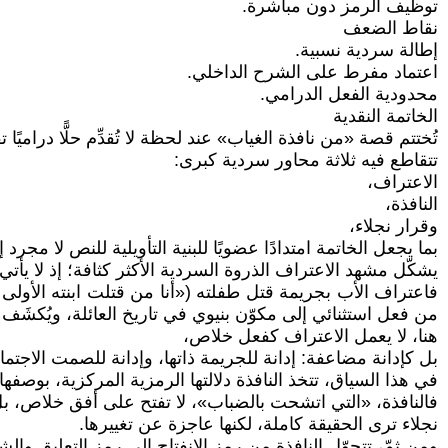
توظيف الرمز دون مباشرة.
نقاط الضعف
إطالة سردية نسبية.
اعتماد مفرط على الشرح الداخلي.
محدودية الفعل الدرامي.
الخاتمة النقدية
تُختتم قصة «من نافذة الغياب» عند لحظة لا تُقدِّم حلًّا دراميً
تتقاطع فيه ثلاثة محاور سردية كبرى:
الاعتراف،
النافذة،
وقرار نجلاء،
بما يجعل الخاتمة امتدادًا عضويًا للبنية التأويلية للنص لا مجرد 
يشكّل مشهد الاعتراف الذروة السردية الأكثر كثافة؛ إذ لا يأ
فاعتراف الأب بجريمة قتل طفلته («أنا من قتلت ابنته الأول
من فعل استثنائي إلى مكوّن بنيوي في تاريخ العائلة، ويُكشَف
هنا، لا يعمل الاعتراف كفعل خلاص،
بل كإدانة مضاعفة: إدانة للجريمة ذاتها، وإدانة للصمت الاجت
في هذا السياق، تتخذ النافذة دلالتها الرمزية المركزية، بوصفها 
فالنافذة، «التي اتشحت بالضباب»، لا تفتح على أفق خلاص، ب
نجلاء ترى الحقيقة كاملة، لكنها عاجزة عن تغييرها.
ومن ثمّ، تتحوّل النافذة من رمز الانفتاح إلى رمز التعليق وال