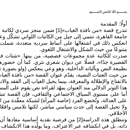
﷽
أولًا: المقدمة
تندرج قصة «من نافذة الغياب»[1] ض
جامعة القاهرة، تنتمي إلى جيل من الكاتبات اللواتي تشكّل 
انعكس ذلك في اشتغالها على أنماط سردية متعددة، شملت القص
متنوعًا من حيث الشكل والاشتغال اللغوي.
صدرت للكاتبة عدة مجموعات قصصية، من بينها: «شتات فوق
القصيرة جدًا»، فضلًا عن ديوان شعري نثري. كما أن حضورها في
بطبيعة النص وبآلياته الداخلية، وهو وعي ينعكس (ولو بصورة 
من حيث العتبات النصية، يقدّم عنوان القصة «من نافذة الغياب» م
بالانفتاح والإطلالة والمعرفة، بينما يحيل الغياب إلى الفقد وال
هذا التوتر الدلالي منذ العنوان يمهّد لقراءة نص يقوم على الم
أما على مستوى السياق الاجتماعي والثقافي، فإن القصة تنبثق
على العدالة، وتُخضع الفرد (خاصة المرأة) لشبكة معقّدة من الإ
ولا تحيل القصة إلى حدث سياسي مباشر، لكنها تلامس واقعًا إن
الأخلاقي.
وتنطلق هذه الدراسة[2] من فرضية نقدية أسا
ذاته، بل في انكشافه عبر الاعتراف، وما يولّده هذا الانكش