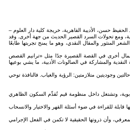
ا. فوفاء عبد الحفيظ حسن، الأديبة القاهرية، خريجة كلية دار العلوم –
هة، ومع تحولات السرد القصير الحديث من جهة أخرى. وقد
 المنثور والمقال النقدي، وهو ما يمنح تجربتها طابعًا
مال أخرى في القصة القصيرة جدًا مثل «ترانيم القصص
النقدية والمشاركة في الصالونات الأدبية، ما يشي بوعيها
حالتين وجوديتين متلازمتين: الرؤية والغياب. فالنافذة توحي
أبوية، وتشتغل داخل منظومة قيم تُقدِّم السكون الظاهري
 قابلة للقراءة في ضوء أسئلة القهر والاختيار والانسحاب
نفسي والمعرفي، وأن ذروتها الحقيقية لا تكمن في الفعل الإجرامي