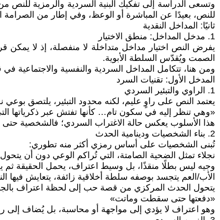
وتسعى الدراسة إلى تفكيك البنية السردية والرمزية للنص من خل
للنص، بعيدًا عن المباشرة أو الوعظ، وفي إطار من الصرامة الن
ثانيًا: المداخل النقدية
1. مدخل المداخل: منطق الاختيار
يفرض النص اختيار مداخل متداخلة لا منفصلة، إذ لا يمكن قر
الصمت ويُقدّس السلطة الأبوية.
ومن هنا، تتكامل المداخل السردية والنفسية والاجتماعية في 
المدخل الأول: تقنيات السرد
1. الراوي والتبئير السردي
يعتمد النص على راوٍ عليم، لكنه محدود التبئير، يلتصق بوعي ن
«وهي تنظر إليه في سكون تام… كأنها تفتش عبر ذكرياتها التي أ
هذا الأسلوب يعكس حالة الاغتراب السردي؛ فالشخصية حتى داخل
2. بناء الشخصيات ودينامية الحدث
تُبنى الشخصيات على أساس رمزي أكثر منه تطوري:
نجلاء تمثل الضحية الصامتة، التي تُراكم الوعي دون أن يتحول
وجيه ليس بطلًا منقذًا، بل وسيط اعتراف، يحمل الحقيقة ثم يع
الأب/العم يتجسد بوصفه سلطة أخلاقية زائفة، يتعايش فيها الن
يتحول الحدث المركزي من قصة حب إلى لحظة اعتراف بالجر
«دفعتها حتى سقطت وماتت»
وهو اعتراف لا يؤدي إلى مواجهة أو محاسبة، بل يُضاف إلى ر