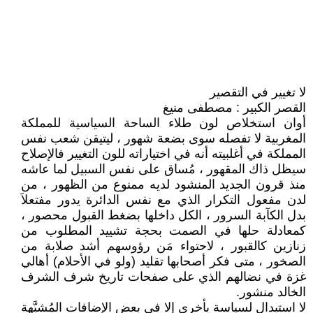
لا تغيير في التقصير
القصر الكبير : مصطفى منيغ
أوان استخلاص لون طلاء الساحة السياسية للمملكة
المغربية لا تفصله سوى بضعة شهور ، ليتيقن شعب نفس
المملكة في أغلبيته أنه في اختياراته للون التغيير فالإصلاح
سيظل ذاك المقهور ، مُساق على نفس السبيل لما عاشه
منذ قرون الجديد المنشود لديه ممنوع من الظهور ، من
لدن مفعول التكرار الذي مع نفس الدائرة يدور مفتعلاَ
بدل الكآبة السرور ، الكل داخلها بضغط القبول محصور ،
كمعادلة حلها في الصمت بحجة تشييد المطلوب من
زنازين كالقبور ، لاحتواء مَن رؤوسهم أشد صلابة من
الصخور ، متى فكر أصحابها تقليد (ولو في الأحلام) أهالي
غزة في نضالهم الذي على صفحات تاريخ شرف الشرف
الخالد منشور.
لا استبدال لسياسة بأخرى إلا في بعض الإضافات المُشبَّهة