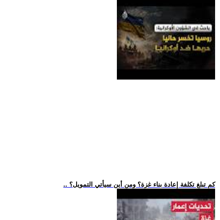
.. كم تبلغ تكلفة إعادة بناء غزة؟ ومن أين سيأتي التمويل؟