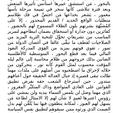
بالبخور ، مَن استنشق عبيرها استأنس تأثيرها المنعش
وبعد فترة تتلاشى كأنها سحر في تميمة مرحلة بأسها
مغمور ، يَشعر بخداعها مَن اختصَّ في فك طلاسم
متطلبات الواقع الجديد / القديم المحذور ، إلأ على
المُشبَّهَةِ بشرتهم بلون الطلاء المسموح لهم بالحضور ،
كفائزين دون جدارة أو استحقاق بضمان انبطاحهم لتمرير
المناسب من تشريعاتٍ تخوِّل للنخبة الثرية المزيد من
الصلاحيات لقطف ما تبقَّى عالقاَ في أغصان الدولة من
تمور ، تقوي قوتهم بمزيد من القِوَى المدركة النفوذ
المالي فيما بعد قطع البحور ، المتوسطية كالأطلسية
الضانين بذلك خروجهم من ظلام محاسبة إلى عالم ليله
المؤقت محسوب لمثل القوم كأنه نور ، يتحركون من
خلاله لإحراق ما اصطحبوه من أصلهم على ملذات مهما
طالت تبقى قصيرة إذ حبال العدالة الحقيقة حول أعناقهم
ستدور ، حين استرجاع الشعب حقه بفرض تطبيق
القوانين على العادي المتواضع وذاك المتكبِّر المغرور ،
الذي مهما وصل لن يلمس السماء بيديه ولن يمشي على
رؤوسٍ اعتبرها لعبيدٍ لا شأن لهم إلا الامتثال لطاعة مَن
يسهل لهم العبور ، لمكانة ينطقون فيها بما يُلَقَّن لهم بدل
الصمت الذي ورثوه ممن سبقوهم لتطبيق نفس السياسة