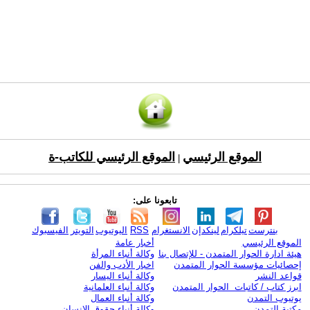
الموقع الرئيسي
الموقع الرئيسي للكاتب-ة
|
تابعونا على:
بنترست
تيلكرام
لينكدإن
الانستغرام
RSS
اليوتيوب
التويتر
الفيسبوك
الموقع الرئيسي
أخبار عامة
هيئة ادارة الحوار المتمدن - للإتصال بنا
وكالة أنباء المرأة
إحصائيات مؤسسة الحوار المتمدن
اخبار الأدب والفن
قواعد النشر
وكالة أنباء اليسار
ابرز كتاب / كاتبات الحوار المتمدن
وكالة أنباء العلمانية
يوتيوب التمدن
وكالة أنباء العمال
مكتبة التمدن
وكالة أنباء حقوق الإنسان