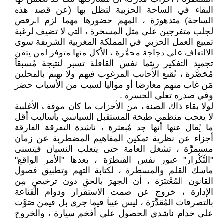
البقاء في الساحة الحزبية لتظل بها (عن قصد هذه
الساحة) متدهورَة ، المهم حضورها مهما لزم الرقص
لجلب متفرجين على مثل المسخرة ، التي لا تضيف لرغبة
تمييع العمل الحزبي في المملكة المغربية الشريفة سوى
الالتفاف على دجاجة محمَّرة ، الأكل منها متوفر لمن يتقن
تجميد التفكير ريثما نفس القافلة تسير لنتيجة مُسبقاَ
مُحَضَّرة ، تُقنع الأجانب المرغوب فيهم ولا تهتم بالمحلين
مَن غاب منهم معارضا أو مواليا لسبب من الأسباب حضر
وفي صدره تغلي الحسرة .
لولا بقاء ذاك الصنف من الأحزاب ما كان موقف الأغلبية
لا يعجب منظمي طبخة المستقبل السياسي بأساليب أقل
ما يُقال عنها أنها جد مُبعثرة ، ناشدة التفرقة الفارقة
أجزاء عن نظرية تمكين المفاهيم المضطربة عن زمان
مستمرَّة ، تشغل العامة حتى يتغلب النسيان فيتسنى
"التِّكْرار" عبور نفس القنطرَة ، بعدها "الأمر الواقع"
ماسك القلم والمسطرة ، لكتابة التهم وتطبيق فصول
القانون المُعْتبَرَة ، أن الجهرَ بالحقِ دون ترخيصٍ مِن
الإدارة ، خروج عن صمت الاستقرار ودوام القناعة
بالتصرفات المُقدَّرَة ، ليس عيباَ فيما جرى بل فيمن صَوَّت
على خدام ناشدي الحصول على أفخم سيارة ، والخروج