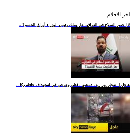
اخر الافلام
.. حصر السلاح في العراق.. هل يملك رئيس الوزراء أوراق الحسم؟ | #
.. عاجل | انفجار يهز ريف دمشق.. قتلى وجرحى في استهداف حافلة ركا