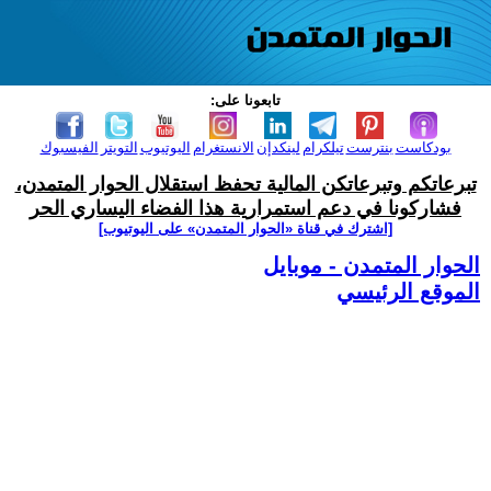
تابعونا على:
بودكاست
بنترست
تيلكرام
لينكدإن
الانستغرام
اليوتيوب
التويتر
الفيسبوك
تبرعاتكم وتبرعاتكن المالية تحفظ استقلال الحوار المتمدن،
فشاركونا في دعم استمرارية هذا الفضاء اليساري الحر
[اشترك في قناة ‫«الحوار المتمدن» على اليوتيوب]
الحوار المتمدن - موبايل
الموقع الرئيسي