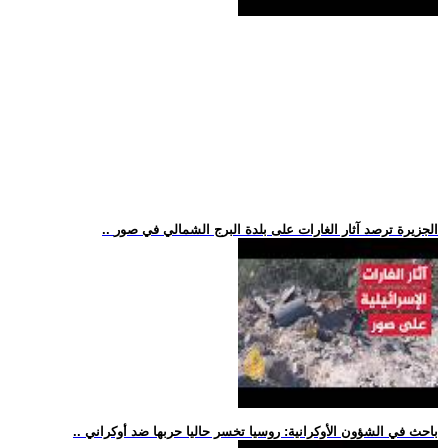
.. الجزيرة ترصد آثار الغارات على بلدة البرج الشمالي في صور
.. باحث في الشؤون الأوكرانية: روسيا تخسر حاليا حربها ضد أوكراني