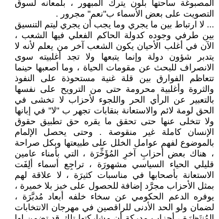
المصبوغة ساحتها بلون يترك المبهور ، بلمعانه لسوق
التصويت على بعض الأسماء ب"نعم" مجرور .
... لا ارتباط بين ما يجري وما يجب أن يجري ليتم التنسيق
بين طرفي وجوده كدولة الحاكم الفعلي فيها الشعب ،
الآن في أغلب الأحيان يكون الشعب آخر من يعلم لأنه لا
يتدبر شؤون دولة وإنما يتبعها ولا تجد أغلبيته سوى
الانصراف للبحث عن مقومات الحياة ، وما أصعبها حينما
تتعاظم الفوارق بين قلة غنية مستحوذة على النفوذ
والثروة وأغلبية محرومة حتى من الترويح على نفسها
بالتعبير عن الرأي الحر واللجوء لأحزاب لا تخشى في
الحق لومة لائم والاستعانة بنقابات تجهر ب "لا" في إبانها
ولا تتخلى عنها حتى تحقق ما يقره حق تطبيق حقوق
الإنسان كاملة غير منقوصة . وحتى يحصل الإلمام
بالموضوع لفهم عوامل الخلل على طبيعتها وبكل صراحة
، هناك بعض أحزابِ آخرِ المُؤَخِّرَة ، التي بأمناء عامين
قليلي الحياء السياسي مشهورَة ، تراجِع أسماء ألِفَت
الاستعانة بأصحابها في مناسبات كثيرَة ، لا علاقة لهم
بمثل الأحزاب مجرَّد إضافة للحصول على خبز بلا خميرة ،
يوفره الدعم الحكومي عن سخاء خلفه أبعاد مُدبَّرَة ،
لضمان ولو الحد الأدنى للراقصين في مهرجان الانتخابات
المُنتَظرَة ، أحزاب مدركة أن مشاركتها تلك قد تضمن لها