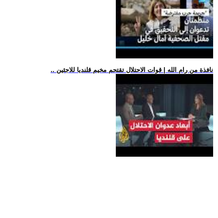
.. نافذة من رام الله | قوات الاحتلال تقتحم مخيم قلنديا للاجئين