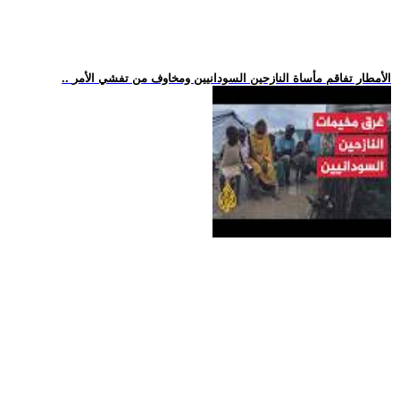
.. الأمطار تفاقم مأساة النازحين السودانيين ومخاوف من تفشي الأمر