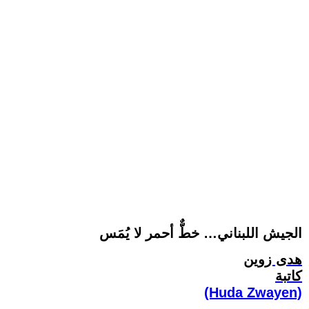
الجيش اللبناني… خطٌّ أحمر لا يُمَس
هدى زوين
كاتبة
(Huda Zwayen)