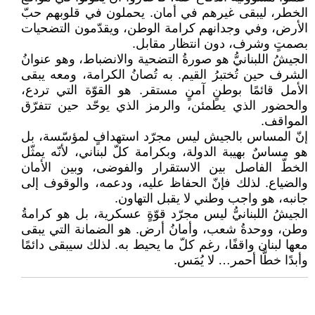
الخطر، ليبقى غيرهم في أمان. يحملون في قلوبهم حبّ
الأرض، وفي وجدانهم كرامة الوطن، ويقدّمون التضحيات
بصمتٍ وشرف، دون انتظار مقابل.
الجيشُ اللبنانيُّ هو صورةُ التضحية والانضباط، وهو عنوانُ
الشرف حين تُختبرُ القيم. به تُصانُ الكرامة، ومعه يبقى
الأمل قائمًا بوطنٍ آمنٍ مستقر. هو القوّة التي تردع،
والحضور الذي يطمئن، والرمز الذي يوحّد حين تتفرّق
المواقف.
إنّ المساس بالجيش ليس مجرّد استهدافٍ لمؤسّسة، بل
هو مساسٌ بهيبة الدولة، وبكرامة كلّ لبناني، لأنّه يمثّل
الخطّ الفاصل بين الاستقرار والفوضى، وبين الأمان
والضياع. لذلك فإنّ الحفاظ عليه، ودعمه، والوقوف إلى
جانبه، هو واجب وطني لا يقبل التهاون.
الجيشُ اللبنانيُّ ليس مجرّد قوّةٍ عسكرية، بل هو كرامةُ
وطن، ووحدةُ شعب، وأمانُ أرض. هو الضمانة التي يبقى
معها لبنان واقفًا، رغم كلّ ما يحيط به. لذلك سيبقى دائمًا
وأبدًا خطًّا أحمر… لا يُمَس.