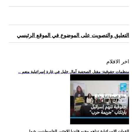
التعليق والتصويت على الموضوع في الموقع الرئيسي
اخر الافلام
.. منظمات حقوقية: مقتل الصحفية آمال خليل في غارة إسرائيلية متعم
.. القوات الإسرائيلية تداهم مخيم قلنديا للاجئين الفلسطينيين شما