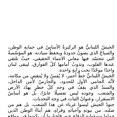
الجيشُ اللبنانيُّ هو الركيزةُ الأساسُ في حمايةِ الوطن،
والسياجُ الذي يصونُ حدودهُ ويحفظُ سيادته. هو المؤسّسةُ
التي تتجسّد فيها معاني الانتماء الحقيقي، حيثُ تلتقي
عندها القلوب، وتذوبُ أمامها كلّ الفوارق، ليبقى لبنان
واحدًا موحّدًا تحت رايةٍ واحدة.
الجيشُ اللبنانيُّ خطٌّ أحمر، لا يُمَسّ ولا يُنتقص من مكانته،
لأنّه الحامي الأول للحدود، والحارسُ لأمن الداخل،
والسندُ الذي يقفُ في وجه كلّ خطرٍ يهدّد الأرض
والشعب. وجوده ليس تفصيلًا عابرًا، بل هو أساسُ
الاستقرار، وعنوانُ الثبات في وجه التحديات.
جنودُ الجيش ليسوا غرباء عن هذا الشعب، بل هم من
صلبه، من بيوتهِ وأحيائهِ وقراهِ. هم أبناءُ الوطن الذين
حملوا مسؤولية الدفاع عنه، فاختاروا أن يكونوا في مواقع