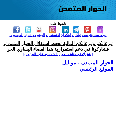
تابعونا على:
بودكاست
بنترست
تيلكرام
لينكدإن
الانستغرام
اليوتيوب
التويتر
الفيسبوك
تبرعاتكم وتبرعاتكن المالية تحفظ استقلال الحوار المتمدن،
فشاركونا في دعم استمرارية هذا الفضاء اليساري الحر
[اشترك في قناة ‫«الحوار المتمدن» على اليوتيوب]
الحوار المتمدن - موبايل
الموقع الرئيسي