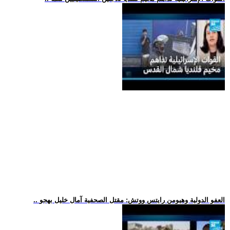
.. العفو الدولية وهيومن رايتس ووتش: مقتل الصحفية آمال خليل بهجو