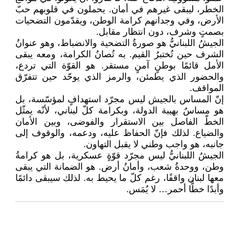
الخطر، ليبقى غيرهم في أمان. يحملون في قلوبهم حبّ
الأرض، وفي وجدانهم كرامة الوطن، ويقدّمون التضحيات
بصمتٍ وشرف، دون انتظار مقابل.
الجيشُ اللبنانيُّ هو صورةُ التضحية والانضباط، وهو عنوانُ
الشرف حين تُختبرُ القيم. به تُصانُ الكرامة، ومعه يبقى
الأمل قائمًا بوطنٍ آمنٍ مستقر. هو القوّة التي تردع،
والحضور الذي يطمئن، والرمز الذي يوحّد حين تتفرّق
المواقف.
إنّ المساس بالجيش ليس مجرّد استهدافٍ لمؤسّسة، بل
هو مساسٌ بهيبة الدولة، وبكرامة كلّ لبناني، لأنّه يمثّل
الخطّ الفاصل بين الاستقرار والفوضى، وبين الأمان
والضياع. لذلك فإنّ الحفاظ عليه، ودعمه، والوقوف إلى
جانبه، هو واجب وطني لا يقبل التهاون.
الجيشُ اللبنانيُّ ليس مجرّد قوّةٍ عسكرية، بل هو كرامةُ
وطن، ووحدةُ شعب، وأمانُ أرض. هو الضمانة التي يبقى
معها لبنان واقفًا، رغم كلّ ما يحيط به. لذلك سيبقى دائمًا
وأبدًا خطًّا أحمر… لا يُمَس.