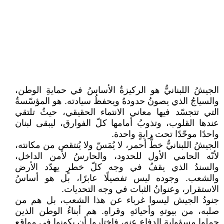
الجيشُ اللبنانيُّ هو الركيزةُ الأساسُ في حمايةِ الوطن،
والسياجُ الذي يصونُ حدودهُ ويحفظُ سيادته. هو المؤسّسةُ
التي تتجسّد فيها معاني الانتماء الحقيقي، حيثُ تلتقي
عندها القلوب، وتذوبُ أمامها كلّ الفوارق، ليبقى لبنان
واحدًا موحّدًا تحت رايةٍ واحدة.
الجيشُ اللبنانيُّ خطٌّ أحمر، لا يُمَسّ ولا يُنتقص من مكانته،
لأنّه الحامي الأول للحدود، والحارسُ لأمن الداخل،
والسندُ الذي يقفُ في وجه كلّ خطرٍ يهدّد الأرض
والشعب. وجوده ليس تفصيلًا عابرًا، بل هو أساسُ
الاستقرار، وعنوانُ الثبات في وجه التحديات.
جنودُ الجيش ليسوا غرباء عن هذا الشعب، بل هم من
صلبه، من بيوتهِ وأحيائهِ وقراهِ. هم أبناءُ الوطن الذين
حملوا مسؤولية الدفاع عنه، فاختاروا أن يكونوا في مواقع