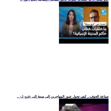
.. -صناعة الخوف-.. كيف تحول عبور المهاجرين إلى سبتة إلى -غزو- ل