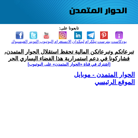
تابعونا على:
بودكاست
بنترست
تيلكرام
لينكدإن
الانستغرام
اليوتيوب
التويتر
الفيسبوك
تبرعاتكم وتبرعاتكن المالية تحفظ استقلال الحوار المتمدن،
فشاركونا في دعم استمرارية هذا الفضاء اليساري الحر
[اشترك في قناة ‫«الحوار المتمدن» على اليوتيوب]
الحوار المتمدن - موبايل
الموقع الرئيسي