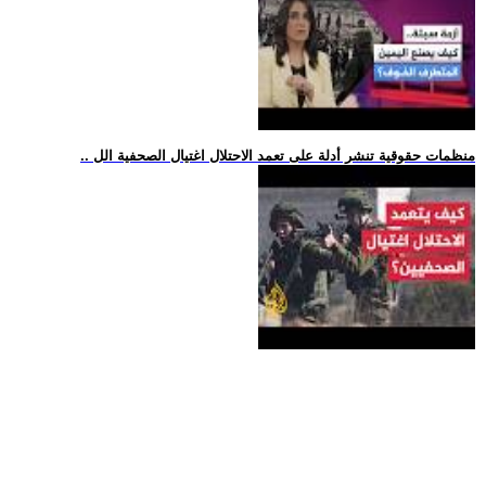
.. منظمات حقوقية تنشر أدلة على تعمد الاحتلال اغتيال الصحفية الل