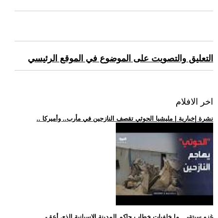
التعليق والتصويت على الموضوع في الموقع الرئيسي
اخر الافلام
.. نشرة إخبارية | مليشيا الحوثي تقصف النازحين في مأرب.. وأميركا
.. -غزو سبتة-... ما خلفيات خطاب حاكم المدينة الإسبانية الذي أعق