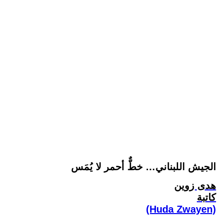
الجيش اللبناني… خطٌّ أحمر لا يُمَس
هدى زوين
كاتبة
(Huda Zwayen)