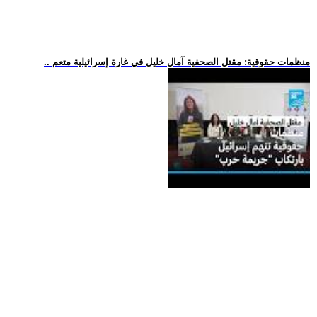
.. منظمات حقوقية: مقتل الصحفية آمال خليل في غارة إسرائيلية متعم